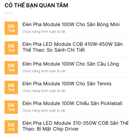
CÓ THỂ BẠN QUAN TÂM
Đèn Pha Module 100W Cho Sân Bóng Mini
06
Th8
ở
Chức năng bình luận bị tắt
Đèn
Pha
Đèn Pha LED Module COB 410W-450W Sân
06
Module
Thể Thao: So Sánh Chi Tiết
Th8
100W
Cho
Sân
Đèn Pha Module 100W Cho Sân Cầu Lông
06
Bóng
Th8
ở
Chức năng bình luận bị tắt
Mini
Đèn
Pha
Đèn Pha Module 100W Cho Sân Tennis
06
Module
Th8
ở
Chức năng bình luận bị tắt
100W
Đèn
Cho
Pha
Sân
Đèn Pha Module 100W Chiếu Sân Pickleball
06
Module
Cầu
Th8
ở
Chức năng bình luận bị tắt
100W
Lông
Đèn
Cho
Pha
Sân
Đèn Pha LED Module 310-350W COB Sân Thể
06
Module
Tennis
Thao: Bí Mật Chip Driver
Th8
100W
Chiếu