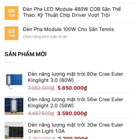
Cho
Mini
Sân
Đèn Pha LED Module 480W COB Sân Thể
06
Cầu
Thao: Kỹ Thuật Chip Driver Vượt Trội
Th8
Lông
Đèn Pha Module 100W Cho Sân Tennis
05
Th8
ở
Chức năng bình luận bị tắt
Đèn
Pha
Module
SẢN PHẨM MỚI
100W
Cho
Sân
Đèn năng lượng mặt trời 80w Cree Euler
Tennis
Kinglight 3.0 (80W)
Giá
Giá
7.062.500
₫
5.650.000
₫
gốc
hiện
Đèn năng lượng mặt trời 56w Cree Euler
là:
tại
Kinglight 2.0 (56W)
7.062.500₫.
là:
Giá
Giá
4.487.500
₫
3.590.000
₫
5.650.000₫.
gốc
hiện
Đèn năng lượng mặt trời 30w Cree Euler
là:
tại
Grain Light 1.0A
4.487.500₫.
là:
Giá
Giá
2.750.000
₫
2.200.000
₫
3.590.000₫.