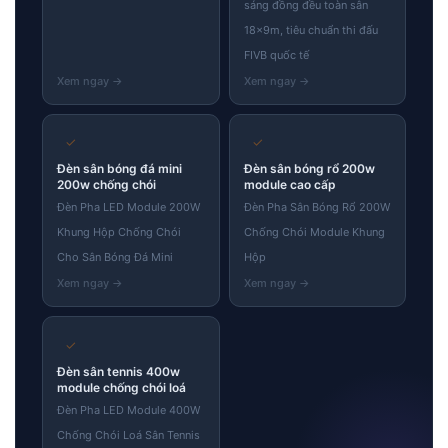
sáng đồng đều toàn sân
18×9m, tiêu chuẩn thi đấu
FIVB quốc tế
✓
✓
Đèn sân bóng đá mini
Đèn sân bóng rổ 200w
200w chống chói
module cao cấp
Đèn Pha LED Module 200W
Đèn Pha Sân Bóng Rổ 200W
Khung Hộp Chống Chói
Chống Chói Module Khung
Cho Sân Bóng Đá Mini
Hộp
✓
Đèn sân tennis 400w
module chống chói loá
Đèn Pha LED Module 400W
Chống Chói Loá Sân Tennis