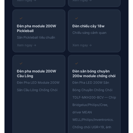
✓
✓
Đèn pha module 200W
Đèn chiếu cây 18w
Pickleball
Chiếu sáng cảnh quan
Sân Pickleball tiêu chuẩn
✓
✓
Đèn pha module 200W
Đèn sân bóng chuyền
Cầu Lông
200w module chống chói
Đèn Pha LED Module 200W
Đèn Pha LED 200W Sân
Sân Cầu Lông Chống Chói
Bóng Chuyền Chống Chói
TDLF-MKH200-BCV — Chip
Bridgelux/Philips/Cree,
driver MEAN
WELL/Philips/Inventronics.
Chống chói UGR<19, ánh