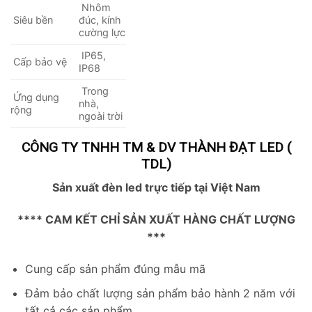
Nhôm
Siêu bền
đúc, kính
cường lực
IP65,
Cấp bảo vệ
IP68
Trong
Ứng dụng
nhà,
rộng
ngoài trời
CÔNG TY TNHH TM & DV THÀNH ĐẠT LED (
TDL)
Sản xuất đèn led trực tiếp tại Việt Nam
**** CAM KẾT CHỈ SẢN XUẤT HÀNG CHẤT LƯỢNG
***
Cung cấp sản phẩm đúng mẫu mã
Đảm bảo chất lượng sản phẩm bảo hành 2 năm với
tất cả các sản phẩm