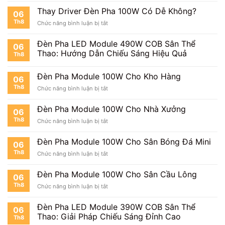
Sân
Thay Driver Đèn Pha 100W Có Dễ Không?
06
Pickleball
Th8
ở
Chức năng bình luận bị tắt
Thay
Driver
Đèn Pha LED Module 490W COB Sân Thể
06
Đèn
Thao: Hướng Dẫn Chiếu Sáng Hiệu Quả
Th8
Pha
100W
Có
Đèn Pha Module 100W Cho Kho Hàng
06
Dễ
Th8
ở
Chức năng bình luận bị tắt
Không?
Đèn
Pha
Đèn Pha Module 100W Cho Nhà Xưởng
06
Module
Th8
ở
Chức năng bình luận bị tắt
100W
Đèn
Cho
Pha
Kho
Đèn Pha Module 100W Cho Sân Bóng Đá Mini
06
Module
Hàng
Th8
ở
Chức năng bình luận bị tắt
100W
Đèn
Cho
Pha
Nhà
Đèn Pha Module 100W Cho Sân Cầu Lông
06
Module
Xưởng
Th8
ở
Chức năng bình luận bị tắt
100W
Đèn
Cho
Pha
Sân
Đèn Pha LED Module 390W COB Sân Thể
06
Module
Bóng
Thao: Giải Pháp Chiếu Sáng Đỉnh Cao
Th8
100W
Đá