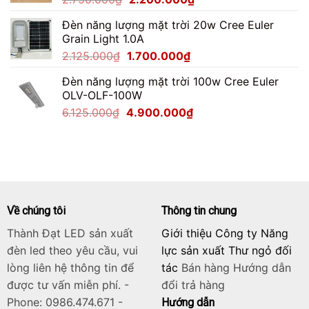
gốc
hiện
Đèn năng lượng mặt trời 20w Cree Euler
là:
tại
Grain Light 1.0A
2.750.000₫.
là:
Giá
Giá
2.125.000
₫
1.700.000
₫
2.200.000₫.
gốc
hiện
Đèn năng lượng mặt trời 100w Cree Euler
là:
tại
OLV-OLF-100W
2.125.000₫.
là:
Giá
Giá
6.125.000
₫
4.900.000
₫
1.700.000₫.
gốc
hiện
là:
tại
6.125.000₫.
là:
4.900.000₫.
Về chúng tôi
Thông tin chung
Thành Đạt LED sản xuất
Giới thiệu Công ty Năng
đèn led theo yêu cầu, vui
lực sản xuất Thư ngỏ đối
lòng liên hệ thông tin để
tác
Bán hàng
Hướng dẫn
được tư vấn miễn phí. -
đổi trả hàng
Phone: 0986.474.671 -
Hướng dẫn