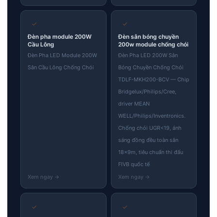
✓
✓
Đèn pha module 200W
Đèn sân bóng chuyền
Cầu Lông
200w module chống chói
Đèn Pha LED Module 200W
Đèn Pha LED 200W Sân
Sân Cầu Lông Chống Chói
Bóng Chuyền Chống Chói
TDLF-MKH200-BCV — Chip
Bridgelux/Philips/Cree,
driver MEAN
WELL/Philips/Inventronics.
Chống chói UGR<19, ánh
sáng đồng đều toàn sân
18×9m, tiêu chuẩn thi đấu
FIVB quốc tế
✓
✓