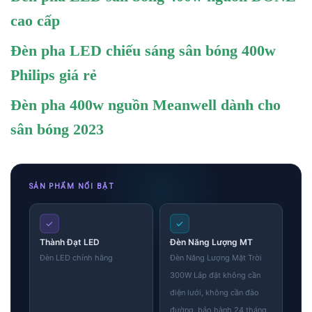
cao cấp
Đèn pha LED chiếu sáng sân bóng 400w
Philips giá rẻ
Đèn pha 400w nguồn Meanwell dành cho
sân bóng 2023
SẢN PHẨM NỔI BẬT
✓
✓
Thành Đạt LED
Đèn Năng Lượng MT
Đèn LED chính hãng
Đèn Năng Lượng Mặt Trời
300W Lắp đặt không cần
điện lưới, không cần đào
đường, bảo hành 24 tháng.