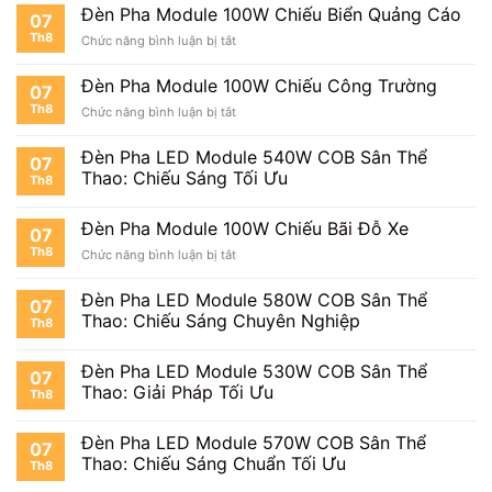
Pha
Mặt
Đèn Pha Module 100W Chiếu Biển Quảng Cáo
07
Module
Tiền
Th8
ở
Chức năng bình luận bị tắt
100W
Đèn
Chiếu
Pha
Cây
Đèn Pha Module 100W Chiếu Công Trường
07
Module
Th8
ở
Chức năng bình luận bị tắt
100W
Đèn
Chiếu
Pha
Biển
Đèn Pha LED Module 540W COB Sân Thể
07
Module
Quảng
Thao: Chiếu Sáng Tối Ưu
Th8
100W
Cáo
Chiếu
Công
Đèn Pha Module 100W Chiếu Bãi Đỗ Xe
07
Trường
Th8
ở
Chức năng bình luận bị tắt
Đèn
Pha
Đèn Pha LED Module 580W COB Sân Thể
07
Module
Thao: Chiếu Sáng Chuyên Nghiệp
Th8
100W
Chiếu
Bãi
Đèn Pha LED Module 530W COB Sân Thể
07
Đỗ
Thao: Giải Pháp Tối Ưu
Th8
Xe
Đèn Pha LED Module 570W COB Sân Thể
07
Thao: Chiếu Sáng Chuẩn Tối Ưu
Th8