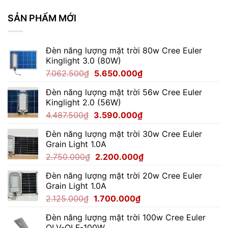
SẢN PHẨM MỚI
Đèn năng lượng mặt trời 80w Cree Euler
Kinglight 3.0 (80W)
Giá
Giá
7.062.500
₫
5.650.000
₫
gốc
hiện
Đèn năng lượng mặt trời 56w Cree Euler
là:
tại
Kinglight 2.0 (56W)
7.062.500₫.
là:
Giá
Giá
4.487.500
₫
3.590.000
₫
5.650.000₫.
gốc
hiện
Đèn năng lượng mặt trời 30w Cree Euler
là:
tại
Grain Light 1.0A
4.487.500₫.
là:
Giá
Giá
2.750.000
₫
2.200.000
₫
3.590.000₫.
gốc
hiện
Đèn năng lượng mặt trời 20w Cree Euler
là:
tại
Grain Light 1.0A
2.750.000₫.
là:
Giá
Giá
2.125.000
₫
1.700.000
₫
2.200.000₫.
gốc
hiện
Đèn năng lượng mặt trời 100w Cree Euler
là:
tại
OLV-OLF-100W