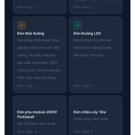
✓
✓
Đèn Nhà Xưởng
Đèn Đường LED
Giải pháp chiếu sáng công
Đèn Đường LED Module
nghiệp thế hệ mới cho nhà
150W TD14 Sáng Chuẩn,
xưởng, kho bãi, nhà máy
Bền Vượt Thời Gian
sản xuất. Chip SMD 2835
chống chói, driver hãng lớn,
IP65, bảo hành 24 tháng.
✓
✓
Đèn pha module 200W
Đèn chiếu cây 18w
Pickleball
Chiếu sáng cảnh quan
Sân Pickleball tiêu chuẩn