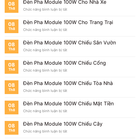
Đèn Pha Module 100W Cho Nhà Xe
08
Th8
ở
Chức năng bình luận bị tắt
Đèn
Pha
Đèn Pha Module 100W Cho Trang Trại
08
Module
Th8
ở
Chức năng bình luận bị tắt
100W
Đèn
Cho
Pha
Nhà
Đèn Pha Module 100W Chiếu Sân Vườn
08
Module
Xe
Th8
ở
Chức năng bình luận bị tắt
100W
Đèn
Cho
Pha
Trang
Đèn Pha Module 100W Chiếu Cổng
08
Module
Trại
Th8
ở
Chức năng bình luận bị tắt
100W
Đèn
Chiếu
Pha
Sân
Đèn Pha Module 100W Chiếu Tòa Nhà
08
Module
Vườn
Th8
ở
Chức năng bình luận bị tắt
100W
Đèn
Chiếu
Pha
Cổng
Đèn Pha Module 100W Chiếu Mặt Tiền
08
Module
Th8
ở
Chức năng bình luận bị tắt
100W
Đèn
Chiếu
Pha
Tòa
Đèn Pha Module 100W Chiếu Cây
08
Module
Nhà
Th8
ở
Chức năng bình luận bị tắt
100W
Đèn
Chiếu