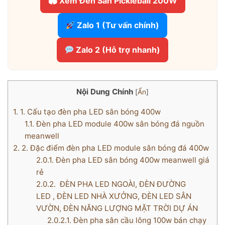
🏟 Xem Đèn Sân Pickleball 200W
Zalo 1 (Tư vấn chính)
Zalo 2 (Hỗ trợ nhanh)
Nội Dung Chính
[
Ẩn
]
1.
1. Cấu tạo đèn pha LED sân bóng 400w
1.1.
Đèn pha LED module 400w sân bóng đá nguồn
meanwell
2.
2. Đặc điểm đèn pha LED module sân bóng đá 400w
2.0.1.
Đèn pha LED sân bóng 400w meanwell giá
rẻ
2.0.2.
ĐÈN PHA LED NGOÀI, ĐÈN ĐƯỜNG
LED , ĐÈN LED NHÀ XƯỞNG, ĐÈN LED SÂN
VƯỜN, ĐÈN NĂNG LƯỢNG MẶT TRỜI DỰ ÁN
2.0.2.1.
Đèn pha sân cầu lông 100w bán chạy