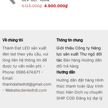
2.125.000₫.
là:
Giá
Giá
6.125.000
₫
4.900.000
₫
1.700.000₫.
gốc
hiện
là:
tại
6.125.000₫.
là:
4.900.000₫.
Về chúng tôi
Thông tin chung
Thành Đạt LED sản xuất
Giới thiệu Công ty Năng
đèn led theo yêu cầu, vui
lực sản xuất Thư ngỏ đối
lòng liên hệ thông tin để
tác
Bán hàng
Hướng dẫn
được tư vấn miễn phí. -
đổi trả hàng
Phone: 0986.474.671 -
Hướng dẫn
Email:
Hướng dẫn đặt hàng Hình
thanhdatledtdl@gmail.com
thức thanh toán Quy trình
- Website:
denledtdl.com
thực hiện Dịch vụ chuyển
SHIP COD Đăng ký đại lý