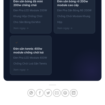
Đèn sân bóng đá mini
Đèn sân bóng rổ 200w
200w chống chói
module cao cấp
Đèn Pha LED Module 200W
Đèn Pha Sân Bóng Rổ 200W
Khung Hộp Chống Chói
Chống Chói Module Khung
Cho Sân Bóng Đá Mini
Hộp
✓
Đèn sân tennis 400w
module chống chói loá
Đèn Pha LED Module 400W
Chống Chói Loá Sân Tennis