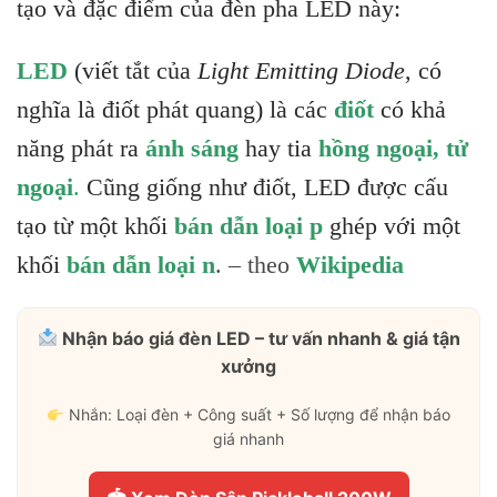
tạo và đặc điểm của đèn pha LED này:
LED
(viết tắt của
Light Emitting Diode
, có
nghĩa là điốt phát quang) là các
điốt
có khả
năng phát ra
ánh sáng
hay tia
hồng ngoại
,
tử
ngoại
.
Cũng giống như điốt, LED được cấu
tạo từ một khối
bán dẫn loại p
ghép với một
khối
bán dẫn loại n
. – theo
Wikipedia
Nhận báo giá đèn LED – tư vấn nhanh & giá tận
xưởng
Nhắn: Loại đèn + Công suất + Số lượng để nhận báo
giá nhanh