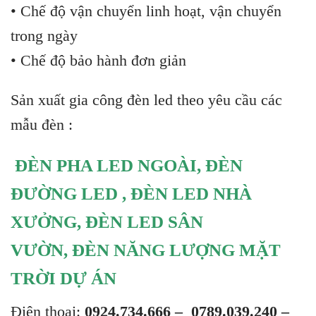
• Chế độ vận chuyển linh hoạt, vận chuyển
trong ngày
• Chế độ bảo hành đơn giản
Sản xuất gia công đèn led theo yêu cầu các
mẫu đèn :
ĐÈN PHA LED NGOÀI
,
ĐÈN
ĐƯỜNG LED
,
ĐÈN LED NHÀ
XƯỞNG
,
ĐÈN LED SÂN
VƯỜN
,
ĐÈN NĂNG LƯỢNG MẶT
TRỜI DỰ ÁN
Điện thoại:
0924.734.666 –
0789.039.240 –