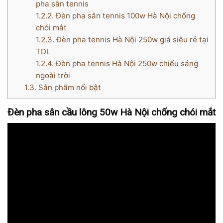
pha sân tennis
1.2.2.
Đèn pha sân tennis 100w Hà Nội chống
chói mắt
1.2.3.
Đèn pha tennis Hà Nội 250w giá siêu rẻ tại
TDL
1.2.4.
Đèn pha tennis Hà Nội 250w chiếu sáng
ngoài trời
1.3.
Sản phẩm nổi bật
Đèn pha sân cầu lông 50w Hà Nội chống chói mắt