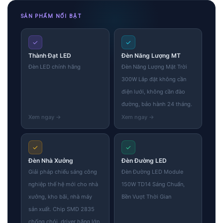
SẢN PHẨM NỔI BẬT
✓
✓
Thành Đạt LED
Đèn Năng Lượng MT
Đèn LED chính hãng
Đèn Năng Lượng Mặt Trời
300W Lắp đặt không cần
điện lưới, không cần đào
đường, bảo hành 24 tháng.
✓
✓
Đèn Nhà Xưởng
Đèn Đường LED
Giải pháp chiếu sáng công
Đèn Đường LED Module
nghiệp thế hệ mới cho nhà
150W TD14 Sáng Chuẩn,
xưởng, kho bãi, nhà máy
Bền Vượt Thời Gian
sản xuất. Chip SMD 2835
chống chói, driver hãng lớn,