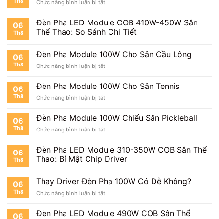
Th8
ở
Chức năng bình luận bị tắt
Đèn
Pha
Đèn Pha LED Module COB 410W-450W Sân
06
Module
Thể Thao: So Sánh Chi Tiết
Th8
100W
Cho
Sân
Đèn Pha Module 100W Cho Sân Cầu Lông
06
Bóng
Th8
ở
Chức năng bình luận bị tắt
Mini
Đèn
Pha
Đèn Pha Module 100W Cho Sân Tennis
06
Module
Th8
ở
Chức năng bình luận bị tắt
100W
Đèn
Cho
Pha
Sân
Đèn Pha Module 100W Chiếu Sân Pickleball
06
Module
Cầu
Th8
ở
Chức năng bình luận bị tắt
100W
Lông
Đèn
Cho
Pha
Sân
Đèn Pha LED Module 310-350W COB Sân Thể
06
Module
Tennis
Thao: Bí Mật Chip Driver
Th8
100W
Chiếu
Sân
Thay Driver Đèn Pha 100W Có Dễ Không?
06
Pickleball
Th8
ở
Chức năng bình luận bị tắt
Thay
Driver
Đèn Pha LED Module 490W COB Sân Thể
06
Đèn