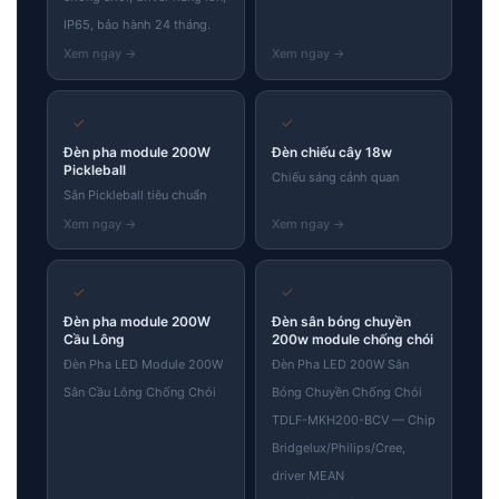
IP65, bảo hành 24 tháng.
✓
✓
Đèn pha module 200W
Đèn chiếu cây 18w
Pickleball
Chiếu sáng cảnh quan
Sân Pickleball tiêu chuẩn
✓
✓
Đèn pha module 200W
Đèn sân bóng chuyền
Cầu Lông
200w module chống chói
Đèn Pha LED Module 200W
Đèn Pha LED 200W Sân
Sân Cầu Lông Chống Chói
Bóng Chuyền Chống Chói
TDLF-MKH200-BCV — Chip
Bridgelux/Philips/Cree,
driver MEAN