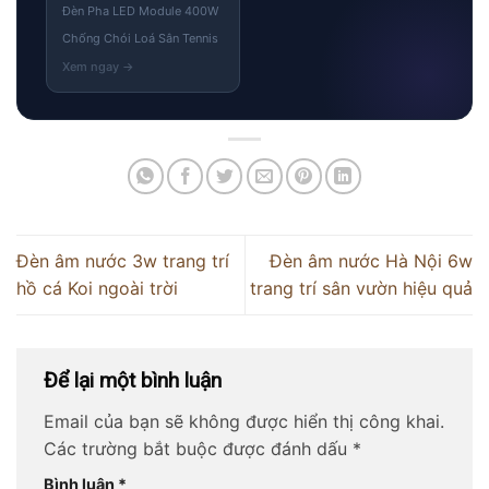
Đèn Pha LED Module 400W
Chống Chói Loá Sân Tennis
Đèn âm nước 3w trang trí
Đèn âm nước Hà Nội 6w
hồ cá Koi ngoài trời
trang trí sân vườn hiệu quả
Để lại một bình luận
Email của bạn sẽ không được hiển thị công khai.
Các trường bắt buộc được đánh dấu
*
Bình luận
*