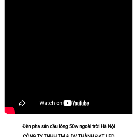
Đèn pha sân cầu lông 50w ngoài trời Hà Nội
CÔNG TY TNHH TM & DV THÀNH ĐẠT LED