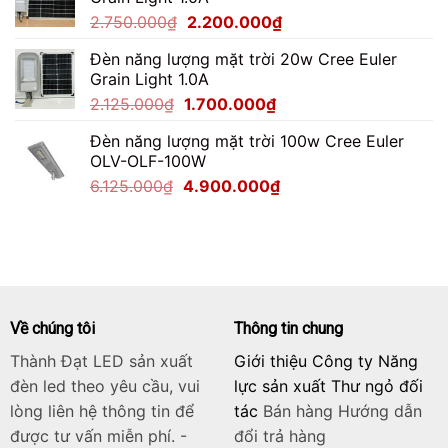
4.487.500₫.
là:
Giá
Giá
2.750.000
₫
2.200.000
₫
3.590.000₫.
gốc
hiện
Đèn năng lượng mặt trời 20w Cree Euler
là:
tại
Grain Light 1.0A
2.750.000₫.
là:
Giá
Giá
2.125.000
₫
1.700.000
₫
2.200.000₫.
gốc
hiện
Đèn năng lượng mặt trời 100w Cree Euler
là:
tại
OLV-OLF-100W
2.125.000₫.
là:
Giá
Giá
6.125.000
₫
4.900.000
₫
1.700.000₫.
gốc
hiện
là:
tại
6.125.000₫.
là:
4.900.000₫.
Về chúng tôi
Thông tin chung
Thành Đạt LED sản xuất
Giới thiệu Công ty Năng
đèn led theo yêu cầu, vui
lực sản xuất Thư ngỏ đối
lòng liên hệ thông tin để
tác
Bán hàng
Hướng dẫn
được tư vấn miễn phí. -
đổi trả hàng