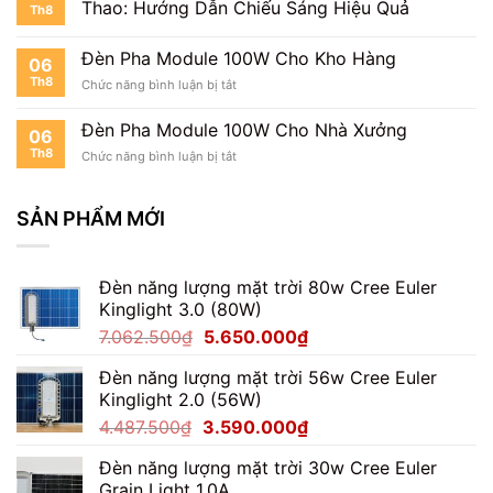
Thao: Hướng Dẫn Chiếu Sáng Hiệu Quả
Th8
Pha
100W
Có
Đèn Pha Module 100W Cho Kho Hàng
06
Dễ
Th8
ở
Chức năng bình luận bị tắt
Không?
Đèn
Pha
Đèn Pha Module 100W Cho Nhà Xưởng
06
Module
Th8
ở
Chức năng bình luận bị tắt
100W
Đèn
Cho
Pha
Kho
Module
SẢN PHẨM MỚI
Hàng
100W
Cho
Nhà
Đèn năng lượng mặt trời 80w Cree Euler
Xưởng
Kinglight 3.0 (80W)
Giá
Giá
7.062.500
₫
5.650.000
₫
gốc
hiện
Đèn năng lượng mặt trời 56w Cree Euler
là:
tại
Kinglight 2.0 (56W)
7.062.500₫.
là:
Giá
Giá
4.487.500
₫
3.590.000
₫
5.650.000₫.
gốc
hiện
Đèn năng lượng mặt trời 30w Cree Euler
là:
tại
Grain Light 1.0A