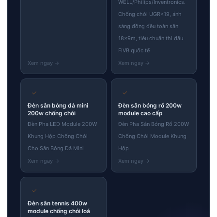
WELL/Philips/Inventronics.
Chống chói UGR<19, ánh
sáng đồng đều toàn sân
18×9m, tiêu chuẩn thi đấu
FIVB quốc tế
Skip
to
✓
✓
content
Đèn sân bóng đá mini
Đèn sân bóng rổ 200w
200w chống chói
module cao cấp
Đèn Pha LED Module 200W
Đèn Pha Sân Bóng Rổ 200W
Khung Hộp Chống Chói
Chống Chói Module Khung
Cho Sân Bóng Đá Mini
Hộp
✓
Đèn sân tennis 400w
module chống chói loá