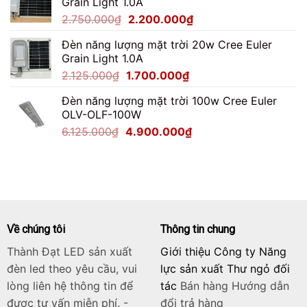
Grain Light 1.0A
4.487.500₫.
là:
Giá
Giá
2.750.000
₫
2.200.000
₫
3.590.000₫.
gốc
hiện
Đèn năng lượng mặt trời 20w Cree Euler
là:
tại
Grain Light 1.0A
2.750.000₫.
là:
Giá
Giá
2.125.000
₫
1.700.000
₫
2.200.000₫.
gốc
hiện
Đèn năng lượng mặt trời 100w Cree Euler
là:
tại
OLV-OLF-100W
2.125.000₫.
là:
Giá
Giá
6.125.000
₫
4.900.000
₫
1.700.000₫.
gốc
hiện
là:
tại
6.125.000₫.
là:
4.900.000₫.
Về chúng tôi
Thông tin chung
Thành Đạt LED sản xuất
Giới thiệu Công ty Năng
đèn led theo yêu cầu, vui
lực sản xuất Thư ngỏ đối
lòng liên hệ thông tin để
tác
Bán hàng
Hướng dẫn
được tư vấn miễn phí. -
đổi trả hàng