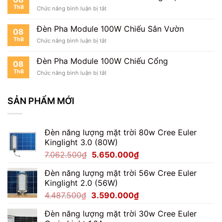
Module
Th8
ở
Chức năng bình luận bị tắt
100W
Đèn
Cho
Pha
Nhà
Đèn Pha Module 100W Chiếu Sân Vườn
08
Module
Xe
Th8
ở
Chức năng bình luận bị tắt
100W
Đèn
Cho
Pha
Trang
Đèn Pha Module 100W Chiếu Cổng
08
Module
Trại
Th8
ở
Chức năng bình luận bị tắt
100W
Đèn
Chiếu
Pha
Sân
Module
SẢN PHẨM MỚI
Vườn
100W
Chiếu
Cổng
Đèn năng lượng mặt trời 80w Cree Euler
Kinglight 3.0 (80W)
Giá
Giá
7.062.500
₫
5.650.000
₫
gốc
hiện
Đèn năng lượng mặt trời 56w Cree Euler
là:
tại
Kinglight 2.0 (56W)
7.062.500₫.
là:
Giá
Giá
4.487.500
₫
3.590.000
₫
5.650.000₫.
gốc
hiện
Đèn năng lượng mặt trời 30w Cree Euler
là:
tại