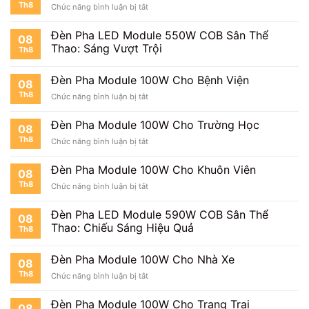
Th8
ở
Chức năng bình luận bị tắt
100W
Đèn
Giá
Pha
Bao
Đèn Pha LED Module 550W COB Sân Thể
08
Module
Nhiêu?
Thao: Sáng Vượt Trội
Th8
100W
Cho
Nhà
Đèn Pha Module 100W Cho Bệnh Viện
08
Thi
Th8
ở
Chức năng bình luận bị tắt
Đấu
Đèn
Pha
Đèn Pha Module 100W Cho Trường Học
08
Module
Th8
ở
Chức năng bình luận bị tắt
100W
Đèn
Cho
Pha
Bệnh
Đèn Pha Module 100W Cho Khuôn Viên
08
Module
Viện
Th8
ở
Chức năng bình luận bị tắt
100W
Đèn
Cho
Pha
Trường
Đèn Pha LED Module 590W COB Sân Thể
08
Module
Học
Thao: Chiếu Sáng Hiệu Quả
Th8
100W
Cho
Khuôn
Đèn Pha Module 100W Cho Nhà Xe
08
Viên
Th8
ở
Chức năng bình luận bị tắt
Đèn
Pha
Đèn Pha Module 100W Cho Trang Trại
08