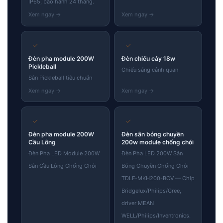
IP65, bảo hành 24 tháng.
✓
✓
Đèn pha module 200W
Đèn chiếu cây 18w
Pickleball
Chiếu sáng cảnh quan
Sân Pickleball tiêu chuẩn
✓
✓
Đèn pha module 200W
Đèn sân bóng chuyền
Cầu Lông
200w module chống chói
Đèn Pha LED Module 200W
Đèn Pha LED 200W Sân
Sân Cầu Lông Chống Chói
Bóng Chuyền Chống Chói
TDLF-MKH200-BCV — Chip
Bridgelux/Philips/Cree,
driver MEAN
WELL/Philips/Inventronics.