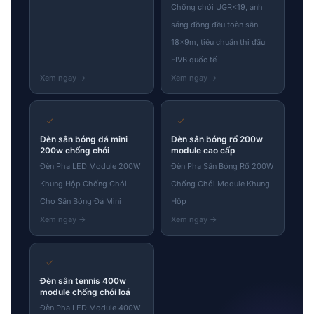
Chống chói UGR<19, ánh
sáng đồng đều toàn sân
18×9m, tiêu chuẩn thi đấu
FIVB quốc tế
✓
✓
Đèn sân bóng đá mini
Đèn sân bóng rổ 200w
200w chống chói
module cao cấp
Đèn Pha LED Module 200W
Đèn Pha Sân Bóng Rổ 200W
Khung Hộp Chống Chói
Chống Chói Module Khung
Cho Sân Bóng Đá Mini
Hộp
✓
Đèn sân tennis 400w
module chống chói loá
Đèn Pha LED Module 400W