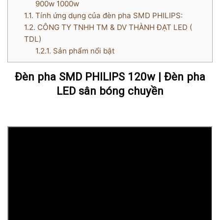
900w 1000w
1.1.
Tính ứng dụng của đèn pha SMD PHILIPS:
1.2.
CÔNG TY TNHH TM & DV THÀNH ĐẠT LED (
TDL)
1.2.1.
Sản phẩm nổi bật
Đèn pha SMD PHILIPS 120w | Đèn pha
LED sân bóng chuyền