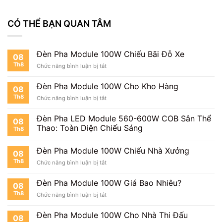
CÓ THỂ BẠN QUAN TÂM
Đèn Pha Module 100W Chiếu Bãi Đỗ Xe
08
Th8
ở
Chức năng bình luận bị tắt
Đèn
Pha
Đèn Pha Module 100W Cho Kho Hàng
08
Module
Th8
ở
Chức năng bình luận bị tắt
100W
Đèn
Chiếu
Pha
Bãi
Đèn Pha LED Module 560-600W COB Sân Thể
08
Module
Đỗ
Thao: Toàn Diện Chiếu Sáng
Th8
100W
Xe
Cho
Kho
Đèn Pha Module 100W Chiếu Nhà Xưởng
08
Hàng
Th8
ở
Chức năng bình luận bị tắt
Đèn
Pha
Đèn Pha Module 100W Giá Bao Nhiêu?
08
Module
Th8
ở
Chức năng bình luận bị tắt
100W
Đèn
Chiếu
Pha
Nhà
Đèn Pha Module 100W Cho Nhà Thi Đấu
08
Module
Xưởng