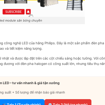
led module sân bóng chuyền
ụng công nghệ LED của hãng Philips. Đây là một sản phẩm đèn pha
ao và tiết kiệm năng lượng.
 nhật và được lắp đặt trên các cột chiếu sáng hoặc tường. Với cô
g đương với đèn pha halogen có công suất lớn, nhưng tiêu thụ nă
n LED – tư vấn nhanh & giá tận xưởng
ng suất + Số lượng để nhận báo giá nhanh
Zalo 1 (Tư vấn chính)
Zalo 2 (Hỗ trợ nhanh)