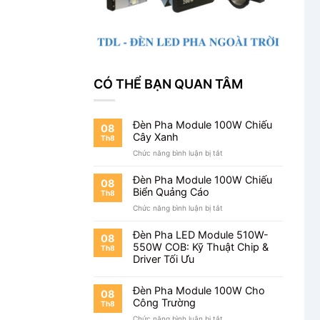
CÓ THỂ BẠN QUAN TÂM
Đèn Pha Module 100W Chiếu
08
Cây Xanh
Th8
ở
Chức năng bình luận bị tắt
Đèn
Pha
Đèn Pha Module 100W Chiếu
08
Module
Biển Quảng Cáo
Th8
100W
ở
Chức năng bình luận bị tắt
Chiếu
Đèn
Cây
Pha
Xanh
Đèn Pha LED Module 510W-
08
Module
550W COB: Kỹ Thuật Chip &
Th8
100W
Driver Tối Ưu
Chiếu
Biển
Quảng
Đèn Pha Module 100W Cho
08
Cáo
Công Trường
Th8
ở
Chức năng bình luận bị tắt