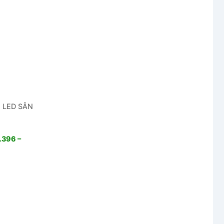
N LED SÂN
.396 –