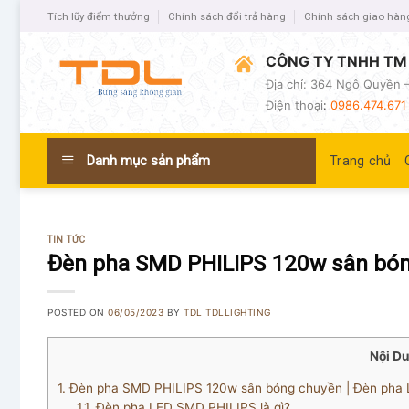
Tích lũy điểm thưởng
Chính sách đổi trả hàng
Chính sách giao hàn
CÔNG TY TNHH TM 
Địa chỉ: 364 Ngô Quyền –
Điện thoại
:
0986.474.671 
Danh mục sản phẩm
Trang chủ
TIN TỨC
Đèn pha SMD PHILIPS 120w sân bón
POSTED ON
06/05/2023
BY
TDL TDLLIGHTING
Nội D
1.
Đèn pha SMD PHILIPS 120w sân bóng chuyền | Đèn pha
1.1.
Đèn pha LED SMD PHILIPS là gì?