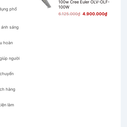
100w Cree Euler OLV-OLF-
2.125.000₫.
là:
100W
1.700.000₫
 dụng phổ
Giá
Giá
6.125.000
₫
4.900.000
₫
gốc
hiện
là:
tại
ì ánh sáng
6.125.000₫.
là:
4.900.000
ầu hoàn
giúp người
 chuyển
ách hàng
kiện làm