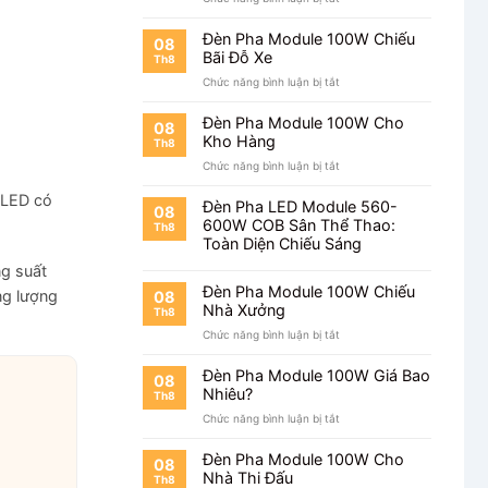
Đèn
Pha
Đèn Pha Module 100W Chiếu
08
Module
Bãi Đỗ Xe
Th8
100W
ở
Chức năng bình luận bị tắt
Cho
Đèn
Công
Pha
Trường
Đèn Pha Module 100W Cho
08
Module
Kho Hàng
Th8
100W
ở
Chức năng bình luận bị tắt
Chiếu
Đèn
Bãi
 LED có
Pha
Đỗ
Đèn Pha LED Module 560-
08
Module
Xe
600W COB Sân Thể Thao:
Th8
100W
Toàn Diện Chiếu Sáng
Cho
ng suất
Kho
Hàng
Đèn Pha Module 100W Chiếu
ng lượng
08
Nhà Xưởng
Th8
ở
Chức năng bình luận bị tắt
Đèn
Pha
Đèn Pha Module 100W Giá Bao
08
Module
Nhiêu?
Th8
100W
ở
Chức năng bình luận bị tắt
Chiếu
Đèn
Nhà
Pha
Xưởng
Đèn Pha Module 100W Cho
08
Module
Nhà Thi Đấu
Th8
100W