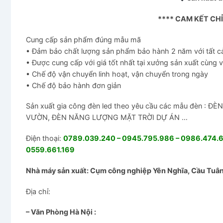
**** CAM KẾT CH
Cung cấp sản phẩm đúng mẫu mã
• Đảm bảo chất lượng sản phẩm bảo hành 2 năm với tất 
• Được cung cấp với giá tốt nhất tại xưởng sản xuất cùng 
• Chế độ vận chuyển linh hoạt, vận chuyển trong ngày
• Chế độ bảo hành đơn giản
Sản xuất gia công đèn led theo yêu cầu các mẫu đèn 
VƯỜN, ĐÈN NĂNG LƯỢNG MẶT TRỜI DỰ ÁN …
Điện thoại:
0789.039.240 – 0945.795.986 – 0986.474.67
0559.661.169
Nhà máy sản xuất: Cụm công nghiệp Yên Nghĩa, Cầu Tuân,
Địa chỉ:
– Văn Phòng Hà Nội :