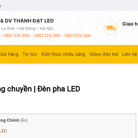
g
& DV THÀNH ĐẠT LED
Giao h
 La Khê – Hà Đông – Hà Nội.
- 0867.330.396 - 0867.224.396 - 0867.933.396
Cửa hàng
Tin tức
Kiến thức chiếu sáng
Video đèn led
Liên hệ
g chuyền | Đèn pha LED
ung Chính
[
Ẩn
]
 LED