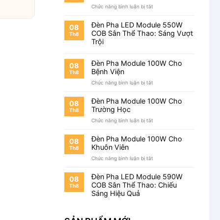
ở
Chức năng bình luận bị tắt
Giá
Đèn
Bao
Pha
Nhiêu?
Đèn Pha LED Module 550W
08
Module
COB Sân Thể Thao: Sáng Vượt
Th8
100W
Trội
Cho
Nhà
Thi
Đèn Pha Module 100W Cho
08
Đấu
Bệnh Viện
Th8
ở
Chức năng bình luận bị tắt
Đèn
Pha
Đèn Pha Module 100W Cho
08
Module
Trường Học
Th8
100W
ở
Chức năng bình luận bị tắt
Cho
Đèn
Bệnh
Pha
Viện
Đèn Pha Module 100W Cho
08
Module
Khuôn Viên
Th8
100W
ở
Chức năng bình luận bị tắt
Cho
Đèn
Trường
Pha
Học
Đèn Pha LED Module 590W
08
Module
COB Sân Thể Thao: Chiếu
Th8
100W
Sáng Hiệu Quả
Cho
Khuôn
Viên