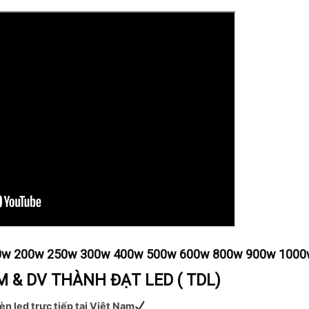
150w 200w 250w 300w 400w 500w 600w 800w 900w 1000w
 & DV THÀNH ĐẠT LED ( TDL)
èn led trực tiếp tại Việt Nam