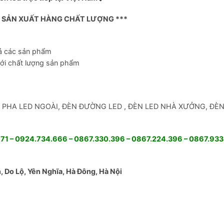
Ỉ SẢN XUẤT HÀNG CHẤT LƯỢNG ***
Skip
cả các sản phẩm
to
với chất lượng sản phẩm
content
: ĐÈN PHA LED NGOÀI, ĐÈN ĐƯỜNG LED , ĐÈN LED NHÀ XƯỞNG, ĐÈ
1 – 0924.734.666 – 0867.330.396 – 0867.224.396 – 0867.933
 Do Lộ, Yên Nghĩa, Hà Đông, Hà Nội