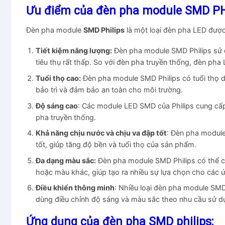
Ưu điểm của đèn pha module SMD PH
Đèn pha module
SMD Philips
là một loại đèn pha LED được
Tiết kiệm năng lượng:
Đèn pha module SMD Philips sử d
tiêu thụ rất thấp. So với đèn pha truyền thống, đèn pha
Tuổi thọ cao:
Đèn pha module SMD Philips có tuổi thọ d
bảo trì và đảm bảo an toàn cho môi trường.
Độ sáng cao
: Các module LED SMD của Philips cung cấp
pha truyền thống.
Khả năng chịu nước và chịu va đập tốt
: Đèn pha module
tốt, giúp tăng độ bền và tuổi thọ của sản phẩm.
Đa dạng màu sắc:
Đèn pha module SMD Philips có thể c
hoặc màu khác, giúp tạo ra nhiều sự lựa chọn cho các 
Điều khiển thông minh
: Nhiều loại đèn pha module SMD
dùng điều chỉnh độ sáng và màu sắc theo nhu cầu sử d
Ứng dụng của đèn pha SMD philips: