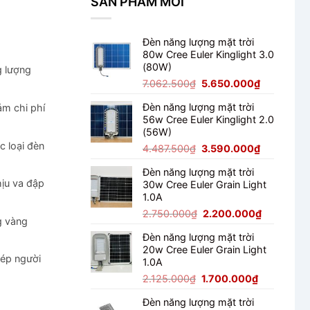
SẢN PHẨM MỚI
Đèn năng lượng mặt trời
80w Cree Euler Kinglight 3.0
(80W)
g lượng
Giá
Giá
7.062.500
₫
5.650.000
₫
gốc
hiện
Đèn năng lượng mặt trời
ảm chi phí
là:
tại
56w Cree Euler Kinglight 2.0
7.062.500₫.
là:
(56W)
5.650.000
c loại đèn
Giá
Giá
4.487.500
₫
3.590.000
₫
gốc
hiện
Đèn năng lượng mặt trời
là:
tại
hịu va đập
30w Cree Euler Grain Light
4.487.500₫.
là:
1.0A
3.590.000
Giá
Giá
2.750.000
₫
2.200.000
₫
g vàng
gốc
hiện
Đèn năng lượng mặt trời
là:
tại
20w Cree Euler Grain Light
2.750.000₫.
là:
hép người
1.0A
2.200.000
Giá
Giá
2.125.000
₫
1.700.000
₫
gốc
hiện
Đèn năng lượng mặt trời
là:
tại