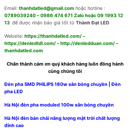
Skip
Email:
thanhdatled@gmail.com
hoặc hotline :
to
0789039240 – 0986 474 671 Zalo hoặc 09 1993 12
content
13
để được nhận báo giá tốt từ
Thành Đạt LED
Website:
https://thanhdatled.com/
–
https://denledtdl.com/
–
http://denledduan.com/
–
thanhdatled.com
Chân thành cám ơn quý khách hàng luôn đồng hành
cùng chúng tôi
Đèn pha SMD PHILIPS 180w sân bóng chuyền | Đèn
pha LED
Hà Nội đèn pha moduled 100w sân bóng chuyền
Hà Nội đèn bàn chải năng lượng mặt trời chất lượng
đỉnh cao