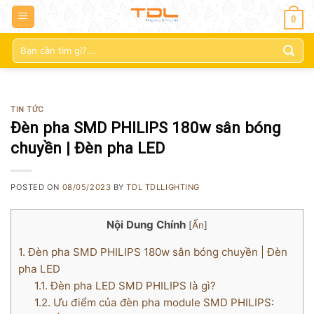
0
Tìm
kiếm:
TIN TỨC
Đèn pha SMD PHILIPS 180w sân bóng
chuyền | Đèn pha LED
POSTED ON
08/05/2023
BY
TDL TDLLIGHTING
Nội Dung Chính
[
Ẩn
]
1.
Đèn pha SMD PHILIPS 180w sân bóng chuyền | Đèn
pha LED
1.1.
Đèn pha LED SMD PHILIPS là gì?
1.2.
Ưu điểm của đèn pha module SMD PHILIPS: