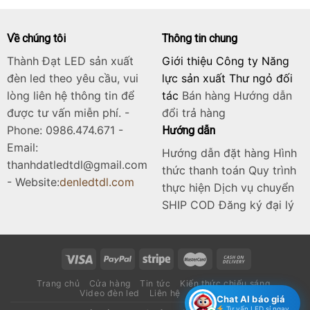
Về chúng tôi
Thông tin chung
Thành Đạt LED sản xuất
Giới thiệu Công ty Năng
đèn led theo yêu cầu, vui
lực sản xuất Thư ngỏ đối
lòng liên hệ thông tin để
tác
Bán hàng
Hướng dẫn
được tư vấn miễn phí. -
đổi trả hàng
Phone: 0986.474.671 -
Hướng dẫn
Email:
Hướng dẫn đặt hàng Hình
thanhdatledtdl@gmail.com
thức thanh toán Quy trình
- Website:
denledtdl.com
thực hiện Dịch vụ chuyển
SHIP COD Đăng ký đại lý
Trang chủ
Cửa hàng
Tin tức
Kiến thức chiếu sáng
Video đèn led
Liên hệ
Catalogue
Chat AI báo giá
Tư vấn LED sỉ ngay