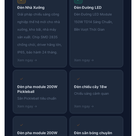
Đèn Nhà Xưởng
Đèn Đường LED
Giải pháp chiếu sáng công
Đèn Đường LED Module
nghiệp thế hệ mới cho nhà
150W TD14 Sáng Chuẩn,
xưởng, kho bãi, nhà máy
Bền Vượt Thời Gian
sản xuất. Chip SMD 2835
chống chói, driver hãng lớn,
IP65, bảo hành 24 tháng.
✓
✓
Đèn pha module 200W
Đèn chiếu cây 18w
Pickleball
Chiếu sáng cảnh quan
Sân Pickleball tiêu chuẩn
✓
✓
Đèn pha module 200W
Đèn sân bóng chuyền