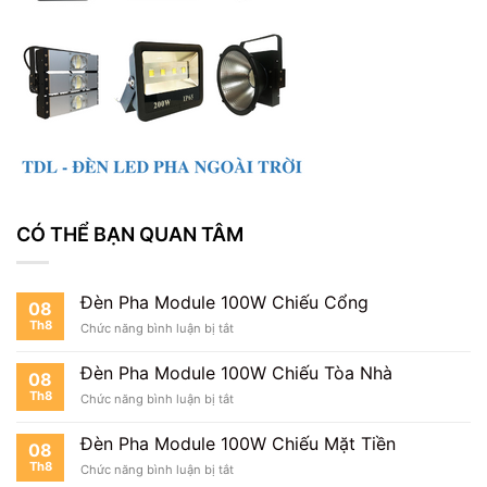
CÓ THỂ BẠN QUAN TÂM
Đèn Pha Module 100W Chiếu Cổng
08
Th8
ở
Chức năng bình luận bị tắt
Đèn
Pha
Đèn Pha Module 100W Chiếu Tòa Nhà
08
Module
Th8
ở
Chức năng bình luận bị tắt
100W
Đèn
Chiếu
Pha
Cổng
Đèn Pha Module 100W Chiếu Mặt Tiền
08
Module
Th8
ở
Chức năng bình luận bị tắt
100W
Đèn