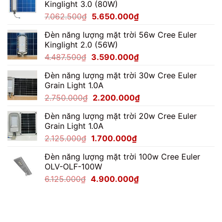
Kinglight 3.0 (80W)
Giá
Giá
7.062.500
₫
5.650.000
₫
gốc
hiện
Đèn năng lượng mặt trời 56w Cree Euler
là:
tại
Kinglight 2.0 (56W)
7.062.500₫.
là:
Giá
Giá
4.487.500
₫
3.590.000
₫
5.650.000₫.
gốc
hiện
Đèn năng lượng mặt trời 30w Cree Euler
là:
tại
Grain Light 1.0A
4.487.500₫.
là:
Giá
Giá
2.750.000
₫
2.200.000
₫
3.590.000₫.
gốc
hiện
Đèn năng lượng mặt trời 20w Cree Euler
là:
tại
Grain Light 1.0A
2.750.000₫.
là:
Giá
Giá
2.125.000
₫
1.700.000
₫
2.200.000₫.
gốc
hiện
Đèn năng lượng mặt trời 100w Cree Euler
là:
tại
OLV-OLF-100W
2.125.000₫.
là:
Giá
Giá
6.125.000
₫
4.900.000
₫
1.700.000₫.
gốc
hiện
là:
tại
6.125.000₫.
là:
4.900.000₫.