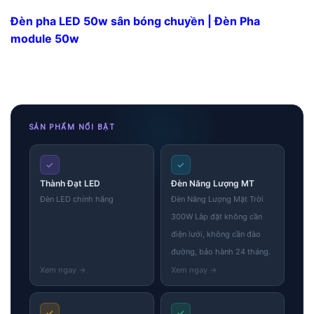
Đèn pha LED 50w sân bóng chuyền | Đèn Pha
module 50w
SẢN PHẨM NỔI BẬT
✓
✓
Thành Đạt LED
Đèn Năng Lượng MT
Đèn LED chính hãng
Đèn Năng Lượng Mặt Trời
300W Lắp đặt không cần
điện lưới, không cần đào
đường, bảo hành 24 tháng.
✓
✓