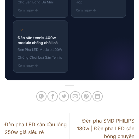
Cho Sân Bóng Đá Mini
Hộp
✓
Đèn sân tennis 400w
module chống chói loá
Đèn Pha LED Module 400W
Chống Chói Loá Sân Tennis
Đèn pha SMD PHILIPS
Đèn pha LED sân cầu lông
180w | Đèn pha LED sân
250w giá siêu rẻ
bóng chuyền