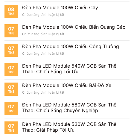
Chiếu
Pha
Tòa
Đèn Pha Module 100W Chiếu Cây
08
Module
Nhà
Th8
ở
Chức năng bình luận bị tắt
100W
Đèn
Chiếu
Pha
Mặt
Đèn Pha Module 100W Chiếu Biển Quảng Cáo
07
Module
Tiền
Th8
ở
Chức năng bình luận bị tắt
100W
Đèn
Chiếu
Pha
Cây
Đèn Pha Module 100W Chiếu Công Trường
07
Module
Th8
ở
Chức năng bình luận bị tắt
100W
Đèn
Chiếu
Pha
Biển
Đèn Pha LED Module 540W COB Sân Thể
07
Module
Quảng
Thao: Chiếu Sáng Tối Ưu
Th8
100W
Cáo
Chiếu
Công
Đèn Pha Module 100W Chiếu Bãi Đỗ Xe
07
Trường
Th8
ở
Chức năng bình luận bị tắt
Đèn
Pha
Đèn Pha LED Module 580W COB Sân Thể
07
Module
Thao: Chiếu Sáng Chuyên Nghiệp
Th8
100W
Chiếu
Bãi
Đèn Pha LED Module 530W COB Sân Thể
07
Đỗ
Thao: Giải Pháp Tối Ưu
Th8
Xe