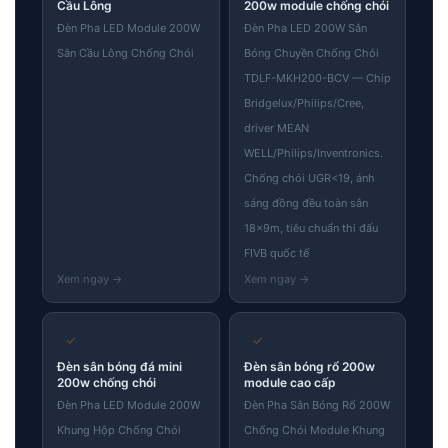
Cầu Lông
200w module chống chói
Đèn Pha LED Module 200W
Đèn Pha LED 200W Sân
Sân Cầu Lông Chống Chói
Bóng Chuyền Chống Chói
TDLF-MKH200-BCV — Chip
Bridgelux/Philips/Cree,
driver MEAN
WELL/Philips/Inventronics.
Chống chói UGR<19, ánh
sáng đồng đều toàn sân
18×9m, tiêu chuẩn thi đấu
FIVB quốc tế
✓
✓
Đèn sân bóng đá mini
Đèn sân bóng rổ 200w
200w chống chói
module cao cấp
Đèn Pha LED Module 200W
Đèn Pha Sân Bóng Rổ 200W
Khung Hộp Chống Chói
Chống Chói Module Khung