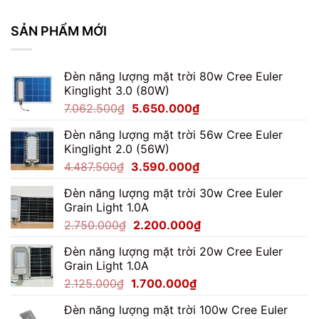
Đèn
Pha
Module
SẢN PHẨM MỚI
100W
Chiếu
Khuôn
Đèn năng lượng mặt trời 80w Cree Euler
Viên
Kinglight 3.0 (80W)
Giá
Giá
7.062.500
₫
5.650.000
₫
gốc
hiện
Đèn năng lượng mặt trời 56w Cree Euler
là:
tại
Kinglight 2.0 (56W)
7.062.500₫.
là:
Giá
Giá
4.487.500
₫
3.590.000
₫
5.650.000₫.
gốc
hiện
Đèn năng lượng mặt trời 30w Cree Euler
là:
tại
Grain Light 1.0A
4.487.500₫.
là:
Giá
Giá
2.750.000
₫
2.200.000
₫
3.590.000₫.
gốc
hiện
Đèn năng lượng mặt trời 20w Cree Euler
là:
tại
Grain Light 1.0A
2.750.000₫.
là:
Giá
Giá
2.125.000
₫
1.700.000
₫
2.200.000₫.
gốc
hiện
Đèn năng lượng mặt trời 100w Cree Euler
là:
tại