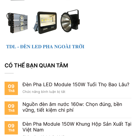
CÓ THỂ BẠN QUAN TÂM
Đèn Pha LED Module 150W Tuổi Thọ Bao Lâu?
09
Th8
ở
Chức năng bình luận bị tắt
Đèn
Pha
Nguồn đèn âm nước 160w: Chọn đúng, bền
09
LED
vững, tiết kiệm chi phí
Th8
Module
150W
Tuổi
Đèn Pha Module 150W Khung Hộp Sản Xuất Tại
09
Thọ
Việt Nam
Th8
Bao