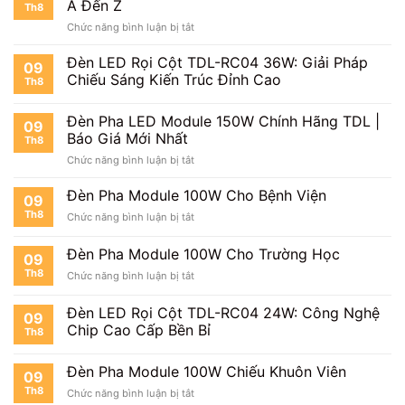
Cho
A Đến Z
Th8
150W
Ngoài
ở
Chức năng bình luận bị tắt
Có
Trời
Review
Tốt
Đèn
Đèn LED Rọi Cột TDL-RC04 36W: Giải Pháp
Không?
09
Pha
Đánh
Chiếu Sáng Kiến Trúc Đỉnh Cao
Th8
LED
Giá
Module
Thực
Đèn Pha LED Module 150W Chính Hãng TDL |
150W
Tế
09
Chi
Báo Giá Mới Nhất
Th8
Tiết
ở
Chức năng bình luận bị tắt
Từ
Đèn
A
Pha
Đèn Pha Module 100W Cho Bệnh Viện
Đến
09
LED
Z
Th8
ở
Chức năng bình luận bị tắt
Module
Đèn
150W
Pha
Đèn Pha Module 100W Cho Trường Học
Chính
09
Module
Hãng
Th8
ở
Chức năng bình luận bị tắt
100W
TDL
Đèn
Cho
|
Pha
Bệnh
Đèn LED Rọi Cột TDL-RC04 24W: Công Nghệ
Báo
09
Module
Viện
Chip Cao Cấp Bền Bỉ
Giá
Th8
100W
Mới
Cho
Nhất
Trường
Đèn Pha Module 100W Chiếu Khuôn Viên
09
Học
Th8
ở
Chức năng bình luận bị tắt