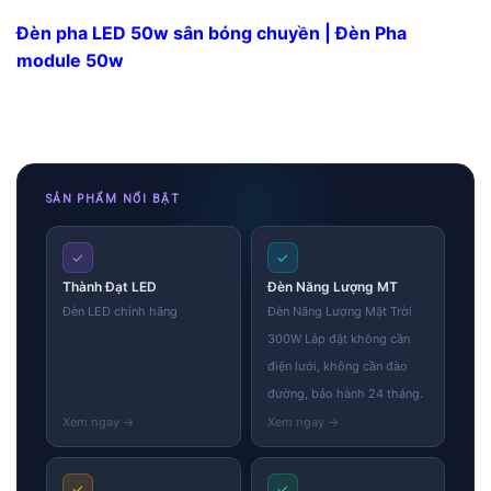
Đèn pha LED 50w sân bóng chuyền | Đèn Pha
module 50w
SẢN PHẨM NỔI BẬT
✓
✓
Thành Đạt LED
Đèn Năng Lượng MT
Đèn LED chính hãng
Đèn Năng Lượng Mặt Trời
300W Lắp đặt không cần
điện lưới, không cần đào
đường, bảo hành 24 tháng.
✓
✓