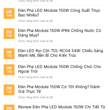
ở
Chức năng bình luận bị tắt
Lâu?
Đèn
Pha
Đèn Pha LED Module 150W Công Suất Thực
09
Module
Bao Nhiêu?
Th8
150W
ở
Chức năng bình luận bị tắt
Khung
Đèn
Hộp
Pha
Đèn Pha Module 150W IP66 Chống Nước Có
Sản
09
LED
Xuất
Đáng Mua?
Th8
Module
Tại
ở
Chức năng bình luận bị tắt
150W
Việt
Đèn
Công
Nam
Pha
Đèn LED Rọi Cột TDL-RC04 54W: Chiếu Sáng
Suất
09
Module
Thực
Mạnh Mẽ, Bền Bỉ Cho Kiến Trúc
Th8
150W
Bao
IP66
Nhiêu?
Đèn Pha LED Module 150W Chống Chói Cho
Chống
09
Nước
Ngoài Trời
Th8
Có
ở
Chức năng bình luận bị tắt
Đáng
Đèn
Mua?
Pha
Đèn Pha Module 150W Có Tốt Không? Đánh
09
LED
Giá Thực Tế
Th8
Module
ở
Chức năng bình luận bị tắt
150W
Đèn
Chống
Pha
Review Đèn Pha LED Module 150W Chi Tiết Từ
Chói
09
Module