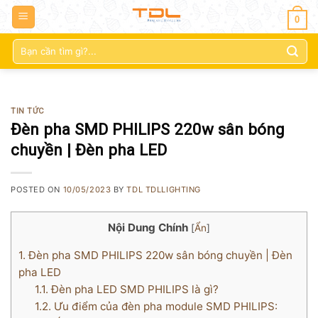
0
Tìm
kiếm:
TIN TỨC
Đèn pha SMD PHILIPS 220w sân bóng
chuyền | Đèn pha LED
POSTED ON
10/05/2023
BY
TDL TDLLIGHTING
Nội Dung Chính
[
Ẩn
]
1.
Đèn pha SMD PHILIPS 220w sân bóng chuyền | Đèn
pha LED
1.1.
Đèn pha LED SMD PHILIPS là gì?
1.2.
Ưu điểm của đèn pha module SMD PHILIPS: