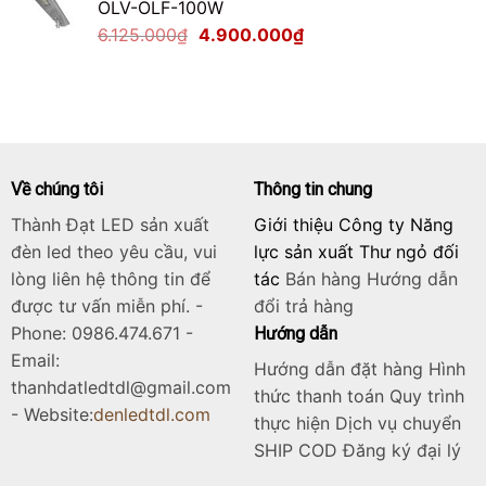
OLV-OLF-100W
2.125.000₫.
là:
Giá
Giá
6.125.000
₫
4.900.000
₫
1.700.000₫.
gốc
hiện
là:
tại
6.125.000₫.
là:
4.900.000₫.
Về chúng tôi
Thông tin chung
Thành Đạt LED sản xuất
Giới thiệu Công ty Năng
đèn led theo yêu cầu, vui
lực sản xuất Thư ngỏ đối
lòng liên hệ thông tin để
tác
Bán hàng
Hướng dẫn
được tư vấn miễn phí. -
đổi trả hàng
Phone: 0986.474.671 -
Hướng dẫn
Email:
Hướng dẫn đặt hàng Hình
thanhdatledtdl@gmail.com
thức thanh toán Quy trình
- Website:
denledtdl.com
thực hiện Dịch vụ chuyển
SHIP COD Đăng ký đại lý