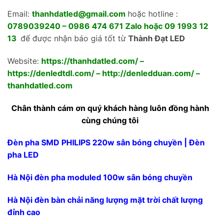
Email:
thanhdatled@gmail.com
hoặc hotline :
0789039240 – 0986 474 671 Zalo hoặc 09 1993 12
13
để được nhận báo giá tốt từ
Thành Đạt LED
Skip
to
Website:
https://thanhdatled.com/
–
content
https://denledtdl.com/
–
http://denledduan.com/
–
thanhdatled.com
Chân thành cám ơn quý khách hàng luôn đồng hành
cùng chúng tôi
Đèn pha SMD PHILIPS 220w sân bóng chuyền | Đèn
pha LED
Hà Nội đèn pha moduled 100w sân bóng chuyền
Hà Nội đèn bàn chải năng lượng mặt trời chất lượng
đỉnh cao