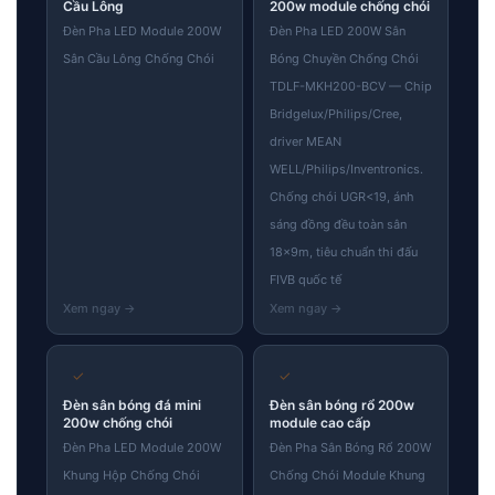
Cầu Lông
200w module chống chói
Đèn Pha LED Module 200W
Đèn Pha LED 200W Sân
Sân Cầu Lông Chống Chói
Bóng Chuyền Chống Chói
TDLF-MKH200-BCV — Chip
Bridgelux/Philips/Cree,
driver MEAN
WELL/Philips/Inventronics.
Chống chói UGR<19, ánh
sáng đồng đều toàn sân
18×9m, tiêu chuẩn thi đấu
FIVB quốc tế
✓
✓
Đèn sân bóng đá mini
Đèn sân bóng rổ 200w
200w chống chói
module cao cấp
Đèn Pha LED Module 200W
Đèn Pha Sân Bóng Rổ 200W
Khung Hộp Chống Chói
Chống Chói Module Khung