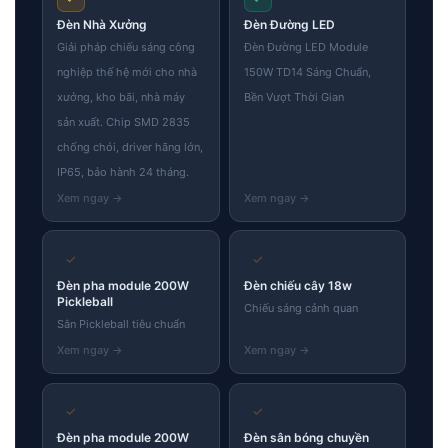
Đèn Nhà Xưởng
Đèn Đường LED
Giải pháp chiếu sáng công
Đèn Đường LED Module
nghiệp thế hệ mới cho nhà
150W TD14 Sáng Chuẩn,
xưởng, kho bãi, nhà máy
Bền Vượt Thời Gian
sản xuất. Chip SMD 2835
chống chói, driver hãng lớn,
IP65, bảo hành 24 tháng.
✓
✓
Đèn pha module 200W
Đèn chiếu cây 18w
Pickleball
Chiếu sáng cảnh quan
Sân Pickleball tiêu chuẩn
✓
✓
Đèn pha module 200W
Đèn sân bóng chuyền