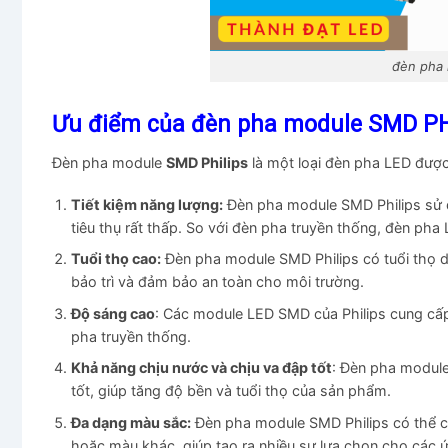
đèn pha 
Ưu điểm của đèn pha module SMD PH
Đèn pha module
SMD Philips
là một loại đèn pha LED được
Tiết kiệm năng lượng:
Đèn pha module SMD Philips sử d
tiêu thụ rất thấp. So với đèn pha truyền thống, đèn pha
Tuổi thọ cao:
Đèn pha module SMD Philips có tuổi thọ d
bảo trì và đảm bảo an toàn cho môi trường.
Độ sáng cao
: Các module LED SMD của Philips cung cấp
pha truyền thống.
Khả năng chịu nước và chịu va đập tốt
: Đèn pha module
tốt, giúp tăng độ bền và tuổi thọ của sản phẩm.
Đa dạng màu sắc:
Đèn pha module SMD Philips có thể c
hoặc màu khác, giúp tạo ra nhiều sự lựa chọn cho các 