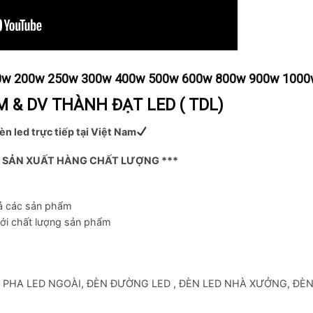
150w 200w 250w 300w 400w 500w 600w 800w 900w 1000w
 & DV THÀNH ĐẠT LED ( TDL)
èn led trực tiếp tại Việt Nam
Ỉ SẢN XUẤT HÀNG CHẤT LƯỢNG ***
cả các sản phẩm
với chất lượng sản phẩm
: ĐÈN PHA LED NGOÀI, ĐÈN ĐƯỜNG LED , ĐÈN LED NHÀ XƯỞNG, ĐÈ
Skip
to