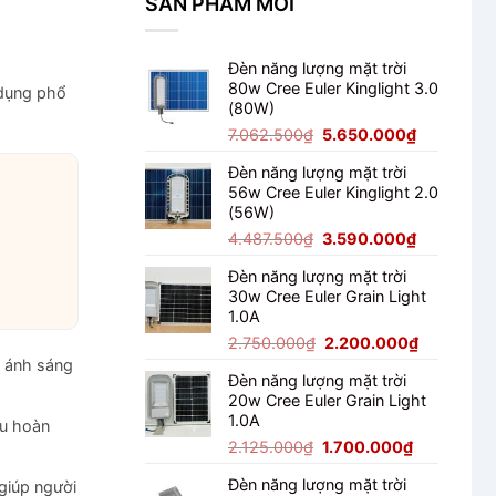
SẢN PHẨM MỚI
Đèn năng lượng mặt trời
80w Cree Euler Kinglight 3.0
 dụng phổ
(80W)
Giá
Giá
7.062.500
₫
5.650.000
₫
gốc
hiện
Đèn năng lượng mặt trời
là:
tại
56w Cree Euler Kinglight 2.0
7.062.500₫.
là:
(56W)
5.650.000
Giá
Giá
4.487.500
₫
3.590.000
₫
gốc
hiện
Đèn năng lượng mặt trời
là:
tại
30w Cree Euler Grain Light
4.487.500₫.
là:
1.0A
3.590.000
Giá
Giá
2.750.000
₫
2.200.000
₫
gốc
hiện
ì ánh sáng
Đèn năng lượng mặt trời
là:
tại
20w Cree Euler Grain Light
2.750.000₫.
là:
1.0A
2.200.000
ầu hoàn
Giá
Giá
2.125.000
₫
1.700.000
₫
gốc
hiện
Đèn năng lượng mặt trời
giúp người
là:
tại