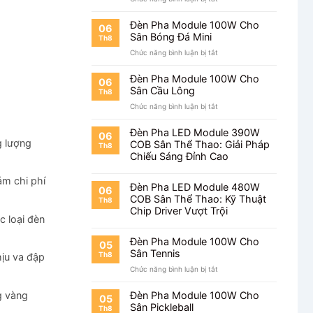
Cho
Đèn
Kho
Pha
Hàng
Đèn Pha Module 100W Cho
06
Module
Sân Bóng Đá Mini
Th8
100W
ở
Chức năng bình luận bị tắt
Cho
Đèn
Nhà
Pha
Xưởng
Đèn Pha Module 100W Cho
06
Module
Sân Cầu Lông
Th8
100W
ở
Chức năng bình luận bị tắt
Cho
Đèn
Sân
Pha
Bóng
Đèn Pha LED Module 390W
06
Module
g lượng
Đá
COB Sân Thể Thao: Giải Pháp
Th8
100W
Mini
Chiếu Sáng Đỉnh Cao
Cho
Sân
ảm chi phí
Cầu
Đèn Pha LED Module 480W
06
Lông
COB Sân Thể Thao: Kỹ Thuật
Th8
Chip Driver Vượt Trội
c loại đèn
Đèn Pha Module 100W Cho
05
Sân Tennis
Th8
hịu va đập
ở
Chức năng bình luận bị tắt
Đèn
Pha
g vàng
Đèn Pha Module 100W Cho
05
Module
Sân Pickleball
Th8