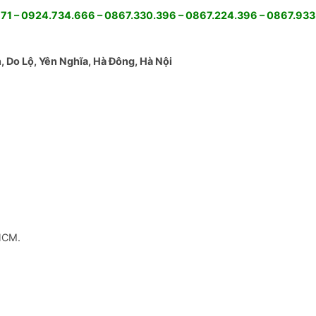
content
1 – 0924.734.666 – 0867.330.396 – 0867.224.396 – 0867.933
 Do Lộ, Yên Nghĩa, Hà Đông, Hà Nội
HCM.