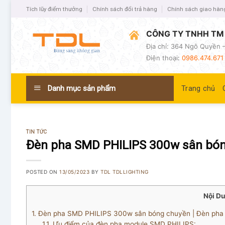
Tích lũy điểm thưởng
Chính sách đổi trả hàng
Chính sách giao hàn
CÔNG TY TNHH TM 
Địa chỉ: 364 Ngô Quyền –
Điện thoại
:
0986.474.671 
Danh mục sản phẩm
Trang chủ
TIN TỨC
Đèn pha SMD PHILIPS 300w sân bón
POSTED ON
13/05/2023
BY
TDL TDLLIGHTING
Nội D
1.
Đèn pha SMD PHILIPS 300w sân bóng chuyền | Đèn pha
1.1.
Ưu điểm của đèn pha module SMD PHILIPS: