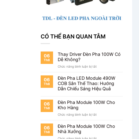
CÓ THỂ BẠN QUAN TÂM
Thay Driver Đèn Pha 100W Có
06
Dễ Không?
Th8
ở
Chức năng bình luận bị tắt
Thay
Driver
Đèn Pha LED Module 490W
06
Đèn
COB Sân Thể Thao: Hướng
Th8
Pha
Dẫn Chiếu Sáng Hiệu Quả
100W
Có
Dễ
Đèn Pha Module 100W Cho
06
Không?
Kho Hàng
Th8
ở
Chức năng bình luận bị tắt
Đèn
Pha
Đèn Pha Module 100W Cho
06
Module
Nhà Xưởng
Th8
100W
ở
Chức năng bình luận bị tắt