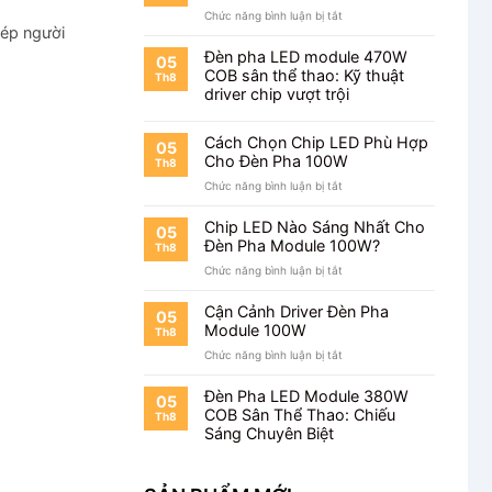
100W
ở
Chức năng bình luận bị tắt
Cho
hép người
Đèn
Sân
Pha
Tennis
Đèn pha LED module 470W
05
Module
COB sân thể thao: Kỹ thuật
Th8
100W
driver chip vượt trội
Cho
Sân
Pickleball
Cách Chọn Chip LED Phù Hợp
05
Cho Đèn Pha 100W
Th8
ở
Chức năng bình luận bị tắt
Cách
Chọn
Chip LED Nào Sáng Nhất Cho
05
Chip
Đèn Pha Module 100W?
Th8
LED
ở
Chức năng bình luận bị tắt
Phù
Chip
Hợp
LED
Cho
Cận Cảnh Driver Đèn Pha
05
Nào
Đèn
Module 100W
Th8
Sáng
Pha
ở
Chức năng bình luận bị tắt
Nhất
100W
Cận
Cho
Cảnh
Đèn
Đèn Pha LED Module 380W
05
Driver
Pha
COB Sân Thể Thao: Chiếu
Th8
Đèn
Module
Sáng Chuyên Biệt
Pha
100W?
Module
100W