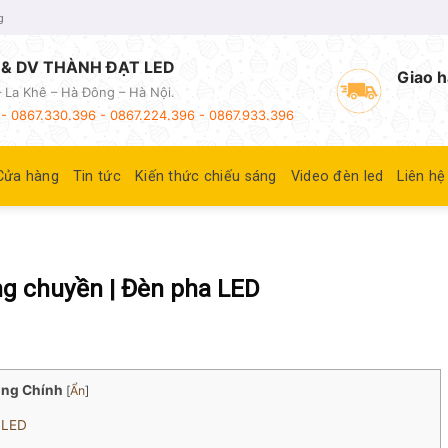
g
& DV THÀNH ĐẠT LED
Giao h
 La Khê – Hà Đông – Hà Nội.
- 0867.330.396 - 0867.224.396 - 0867.933.396
Cửa hàng
Tin tức
Kiến thức chiếu sáng
Video đèn led
Liên hệ
g chuyền | Đèn pha LED
ung Chính
[
Ẩn
]
 LED