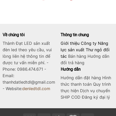
gốc
hiện
là:
tại
6.125.000₫.
là:
4.900.000₫.
Về chúng tôi
Thông tin chung
Thành Đạt LED sản xuất
Giới thiệu Công ty Năng
đèn led theo yêu cầu, vui
lực sản xuất Thư ngỏ đối
lòng liên hệ thông tin để
tác
Bán hàng
Hướng dẫn
được tư vấn miễn phí. -
đổi trả hàng
Phone: 0986.474.671 -
Hướng dẫn
Email:
Hướng dẫn đặt hàng Hình
thanhdatledtdl@gmail.com
thức thanh toán Quy trình
- Website:
denledtdl.com
thực hiện Dịch vụ chuyển
SHIP COD Đăng ký đại lý