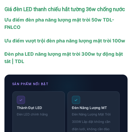
Giá đèn LED thanh chiếu hắt tường 36w chống nước
Ưu điểm đèn pha năng lượng mặt trời 50w TDL-
FNLCO
Ưu điểm vượt trội đèn pha năng lượng mặt trời 100w
Đèn pha LED năng lượng mặt trời 300w tự động bật
tắt | TDL
SẢN PHẨM NỔI BẬT
✓
✓
Thành Đạt LED
Đèn Năng Lượng MT
Đèn LED chính hãng
Đèn Năng Lượng Mặt Trời
300W Lắp đặt không cần
điện lưới, không cần đào