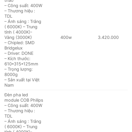
thao
– Công suất: 400W
– Thương hiệu :
TDL
– Ánh sáng : Trắng
( 6000K) – Trung
tính ( 4000K)-
Vàng (3000K)
400w
3.420.000
– Chipled: SMD
Bridgelux
– Driver: DONE
– Kích thước:
610*315*125mm
– Trọng lượng:
8000g
– Sản xuất tại Việt
Nam
Đèn pha led
module COB Philips
– Công suất: 400W
– Thương hiệu :
TDL
– Ánh sáng : Trắng
( 6000K) – Trung
tính ( 4000K)-