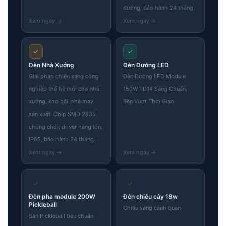
đường, bảo hành 24 tháng.
✓
✓
Đèn Nhà Xưởng
Đèn Đường LED
Giải pháp chiếu sáng công
Đèn Đường LED Module
nghiệp thế hệ mới cho nhà
150W TD14 Sáng Chuẩn,
xưởng, kho bãi, nhà máy
Bền Vượt Thời Gian
sản xuất. Chip SMD 2835
chống chói, driver hãng lớn,
IP65, bảo hành 24 tháng.
✓
✓
Đèn pha module 200W
Đèn chiếu cây 18w
Pickleball
Chiếu sáng cảnh quan
Sân Pickleball tiêu chuẩn