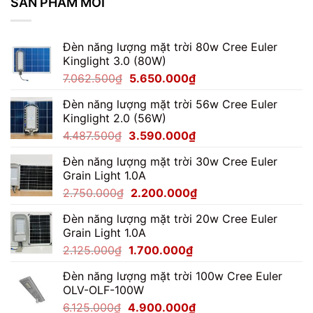
SẢN PHẨM MỚI
Thi
Đấu
Đèn năng lượng mặt trời 80w Cree Euler
Kinglight 3.0 (80W)
Giá
Giá
7.062.500
₫
5.650.000
₫
gốc
hiện
Đèn năng lượng mặt trời 56w Cree Euler
là:
tại
Kinglight 2.0 (56W)
7.062.500₫.
là:
Giá
Giá
4.487.500
₫
3.590.000
₫
5.650.000₫.
gốc
hiện
Đèn năng lượng mặt trời 30w Cree Euler
là:
tại
Grain Light 1.0A
4.487.500₫.
là:
Giá
Giá
2.750.000
₫
2.200.000
₫
3.590.000₫.
gốc
hiện
Đèn năng lượng mặt trời 20w Cree Euler
là:
tại
Grain Light 1.0A
2.750.000₫.
là:
Giá
Giá
2.125.000
₫
1.700.000
₫
2.200.000₫.
gốc
hiện
Đèn năng lượng mặt trời 100w Cree Euler
là:
tại
OLV-OLF-100W
2.125.000₫.
là:
Giá
Giá
6.125.000
₫
4.900.000
₫
1.700.000₫.