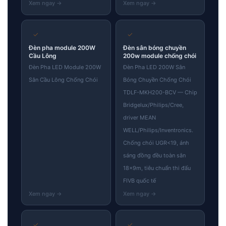
✓
✓
Đèn pha module 200W
Đèn sân bóng chuyền
Cầu Lông
200w module chống chói
Đèn Pha LED Module 200W
Đèn Pha LED 200W Sân
Sân Cầu Lông Chống Chói
Bóng Chuyền Chống Chói
TDLF-MKH200-BCV — Chip
Bridgelux/Philips/Cree,
driver MEAN
WELL/Philips/Inventronics.
Chống chói UGR<19, ánh
sáng đồng đều toàn sân
18×9m, tiêu chuẩn thi đấu
FIVB quốc tế
✓
✓