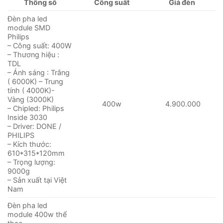
Thông số
Công suất
Giá đèn
Đèn pha led
module SMD
Philips
– Công suất: 400W
– Thương hiệu :
TDL
– Ánh sáng : Trắng
( 6000K) – Trung
tính ( 4000K)-
Vàng (3000K)
400w
4.900.000
– Chipled: Philips
Inside 3030
– Driver: DONE /
PHILIPS
– Kích thước:
610*315*120mm
– Trọng lượng:
9000g
– Sản xuất tại Việt
Nam
Đèn pha led
module 400w thể