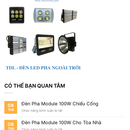
CÓ THỂ BẠN QUAN TÂM
Đèn Pha Module 100W Chiếu Cổng
08
Th8
ở
Chức năng bình luận bị tắt
Đèn
Pha
Đèn Pha Module 100W Cho Tòa Nhà
08
Module
Th8
ở
Chức năng bình luận bị tắt