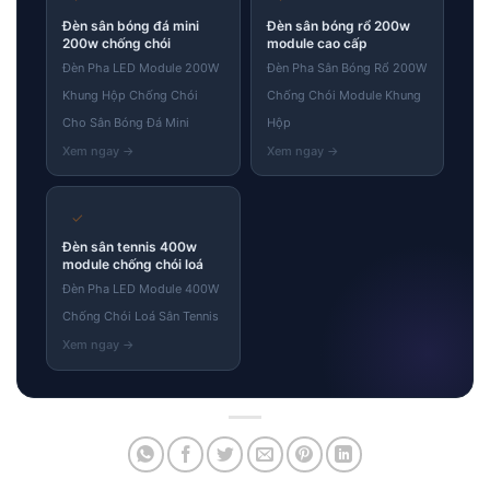
Đèn sân bóng đá mini
Đèn sân bóng rổ 200w
200w chống chói
module cao cấp
Đèn Pha LED Module 200W
Đèn Pha Sân Bóng Rổ 200W
Khung Hộp Chống Chói
Chống Chói Module Khung
Cho Sân Bóng Đá Mini
Hộp
✓
Đèn sân tennis 400w
module chống chói loá
Đèn Pha LED Module 400W
Chống Chói Loá Sân Tennis