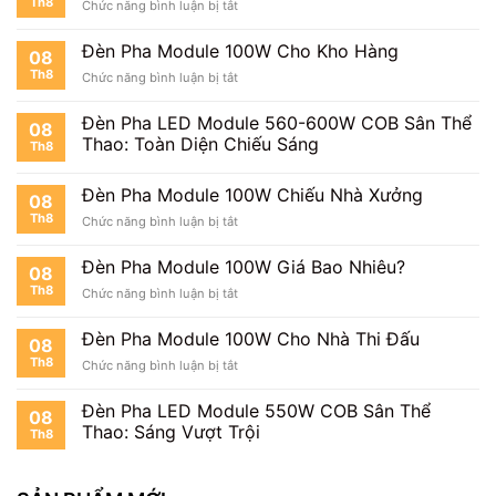
Th8
ở
Chức năng bình luận bị tắt
100W
Đèn
Cho
Pha
Công
Đèn Pha Module 100W Cho Kho Hàng
08
Module
Trường
Th8
ở
Chức năng bình luận bị tắt
100W
Đèn
Chiếu
Pha
Bãi
Đèn Pha LED Module 560-600W COB Sân Thể
08
Module
Đỗ
Thao: Toàn Diện Chiếu Sáng
Th8
100W
Xe
Cho
Kho
Đèn Pha Module 100W Chiếu Nhà Xưởng
08
Hàng
Th8
ở
Chức năng bình luận bị tắt
Đèn
Pha
Đèn Pha Module 100W Giá Bao Nhiêu?
08
Module
Th8
ở
Chức năng bình luận bị tắt
100W
Đèn
Chiếu
Pha
Nhà
Đèn Pha Module 100W Cho Nhà Thi Đấu
08
Module
Xưởng
Th8
ở
Chức năng bình luận bị tắt
100W
Đèn
Giá
Pha
Bao
Đèn Pha LED Module 550W COB Sân Thể
08
Module
Nhiêu?
Thao: Sáng Vượt Trội
Th8
100W
Cho
Nhà