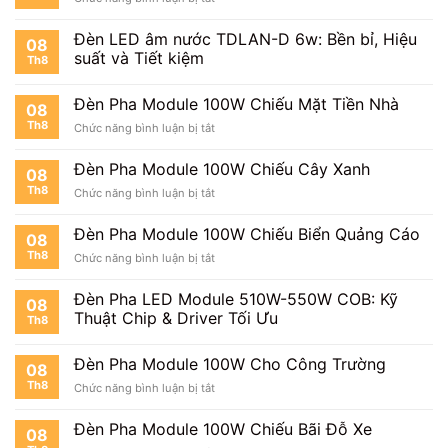
100W
Đèn
Chiếu
Pha
Cổng
Đèn LED âm nước TDLAN-D 6w: Bền bỉ, Hiệu
08
Module
suất và Tiết kiệm
Th8
100W
Cho
Tòa
Đèn Pha Module 100W Chiếu Mặt Tiền Nhà
08
Nhà
Th8
ở
Chức năng bình luận bị tắt
Đèn
Pha
Đèn Pha Module 100W Chiếu Cây Xanh
08
Module
Th8
ở
Chức năng bình luận bị tắt
100W
Đèn
Chiếu
Pha
Mặt
Đèn Pha Module 100W Chiếu Biển Quảng Cáo
08
Module
Tiền
Th8
ở
Chức năng bình luận bị tắt
100W
Nhà
Đèn
Chiếu
Pha
Cây
Đèn Pha LED Module 510W-550W COB: Kỹ
08
Module
Xanh
Thuật Chip & Driver Tối Ưu
Th8
100W
Chiếu
Biển
Đèn Pha Module 100W Cho Công Trường
08
Quảng
Th8
ở
Chức năng bình luận bị tắt
Cáo
Đèn
Pha
Đèn Pha Module 100W Chiếu Bãi Đỗ Xe
08
Module