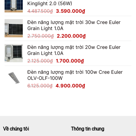
Kinglight 2.0 (56W)
7.062.500₫.
là:
Giá
Giá
4.487.500
₫
3.590.000
₫
5.650.000₫.
gốc
hiện
Đèn năng lượng mặt trời 30w Cree Euler
là:
tại
Grain Light 1.0A
4.487.500₫.
là:
Giá
Giá
2.750.000
₫
2.200.000
₫
3.590.000₫.
gốc
hiện
Đèn năng lượng mặt trời 20w Cree Euler
là:
tại
Grain Light 1.0A
2.750.000₫.
là:
Giá
Giá
2.125.000
₫
1.700.000
₫
2.200.000₫.
gốc
hiện
Đèn năng lượng mặt trời 100w Cree Euler
là:
tại
OLV-OLF-100W
2.125.000₫.
là:
Giá
Giá
6.125.000
₫
4.900.000
₫
1.700.000₫.
gốc
hiện
là:
tại
6.125.000₫.
là:
4.900.000₫.
Về chúng tôi
Thông tin chung