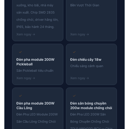
xưởng, kho bãi, nhà máy
Bền Vượt Thời Gian
sản xuất. Chip SMD 2835
chống chói, driver hãng lớn,
IP65, bảo hành 24 tháng.
✓
✓
Đèn pha module 200W
Đèn chiếu cây 18w
Pickleball
Chiếu sáng cảnh quan
Sân Pickleball tiêu chuẩn
✓
✓
Đèn pha module 200W
Đèn sân bóng chuyền
Cầu Lông
200w module chống chói
Đèn Pha LED Module 200W
Đèn Pha LED 200W Sân
Sân Cầu Lông Chống Chói
Bóng Chuyền Chống Chói
TDLF-MKH200-BCV — Chip