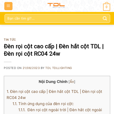
0
Tìm
kiếm:
TIN TỨC
Đèn rọi cột cao cấp | Đèn hắt cột TDL |
Đèn rọi cột RC04 24w
POSTED ON
21/06/2023
BY
TDL TDLLIGHTING
Nội Dung Chính
[
Ẩn
]
1.
Đèn rọi cột cao cấp | Đèn hắt cột TDL | Đèn rọi cột
RC04 24w
1.1.
Tính ứng dụng của đèn rọi cột:
1.1.1.
Đèn rọi cột ngoài trời | Đèn hắt cột ngoài