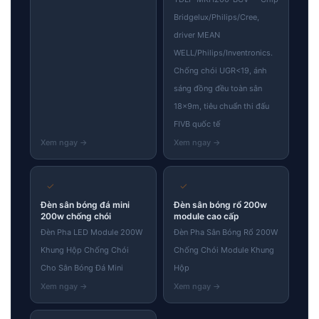
Bridgelux/Philips/Cree,
driver MEAN
WELL/Philips/Inventronics.
Chống chói UGR<19, ánh
sáng đồng đều toàn sân
18×9m, tiêu chuẩn thi đấu
FIVB quốc tế
✓
✓
Đèn sân bóng đá mini
Đèn sân bóng rổ 200w
200w chống chói
module cao cấp
Đèn Pha LED Module 200W
Đèn Pha Sân Bóng Rổ 200W
Khung Hộp Chống Chói
Chống Chói Module Khung
Cho Sân Bóng Đá Mini
Hộp