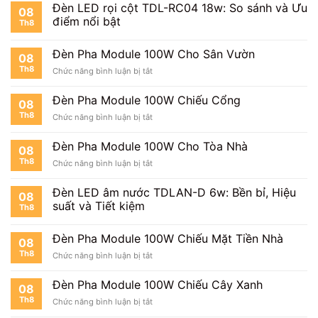
Pha
Nhà
Đèn LED rọi cột TDL-RC04 18w: So sánh và Ưu
08
Module
Xe
điểm nổi bật
Th8
100W
Cho
Trang
Đèn Pha Module 100W Cho Sân Vườn
08
Trại
Th8
ở
Chức năng bình luận bị tắt
Đèn
Pha
Đèn Pha Module 100W Chiếu Cổng
08
Module
Th8
ở
Chức năng bình luận bị tắt
100W
Đèn
Cho
Pha
Sân
Đèn Pha Module 100W Cho Tòa Nhà
08
Module
Vườn
Th8
ở
Chức năng bình luận bị tắt
100W
Đèn
Chiếu
Pha
Cổng
Đèn LED âm nước TDLAN-D 6w: Bền bỉ, Hiệu
08
Module
suất và Tiết kiệm
Th8
100W
Cho
Tòa
Đèn Pha Module 100W Chiếu Mặt Tiền Nhà
08
Nhà
Th8
ở
Chức năng bình luận bị tắt
Đèn
Pha
Đèn Pha Module 100W Chiếu Cây Xanh
08
Module
Th8
ở
Chức năng bình luận bị tắt
100W
Đèn
Chiếu