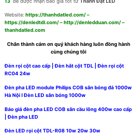
13
để được nhận báo giá tốt từ
Thành Đạt LED
Website:
https://thanhdatled.com/
–
https://denledtdl.com/
–
http://denledduan.com/
–
thanhdatled.com
Chân thành cám ơn quý khách hàng luôn đồng hành
cùng chúng tôi
Đèn rọi cột cao cấp | Đèn hắt cột TDL | Đèn rọi cột
RC04 24w
Đèn pha LED module Philips COB sân bóng đá 1000w
Hà Nội l Đèn LED sân bóng 1000w
Báo giá đèn pha LED COB sân cầu lông 400w cao cấp
| Đèn pha LED
Đèn LED rọi cột TDL-R08 10w 20w 30w
Skip