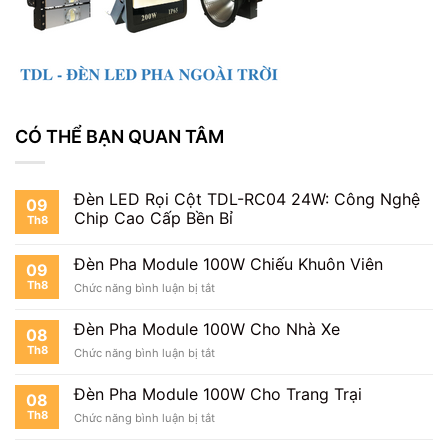
CÓ THỂ BẠN QUAN TÂM
Đèn LED Rọi Cột TDL-RC04 24W: Công Nghệ
09
Chip Cao Cấp Bền Bỉ
Th8
Đèn Pha Module 100W Chiếu Khuôn Viên
09
Th8
ở
Chức năng bình luận bị tắt
Đèn
Pha
Đèn Pha Module 100W Cho Nhà Xe
08
Module
Th8
ở
Chức năng bình luận bị tắt
100W
Đèn
Chiếu
Pha
Khuôn
Đèn Pha Module 100W Cho Trang Trại
08
Module
Viên
Th8
ở
Chức năng bình luận bị tắt
100W
Đèn
Cho