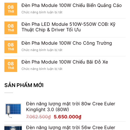
Pha
Mặt
Đèn Pha Module 100W Chiếu Biển Quảng Cáo
08
Module
Tiền
Th8
ở
Chức năng bình luận bị tắt
100W
Nhà
Đèn
Chiếu
Pha
Cây
Đèn Pha LED Module 510W-550W COB: Kỹ
08
Module
Xanh
Thuật Chip & Driver Tối Ưu
Th8
100W
Chiếu
Biển
Đèn Pha Module 100W Cho Công Trường
08
Quảng
Th8
ở
Chức năng bình luận bị tắt
Cáo
Đèn
Pha
Đèn Pha Module 100W Chiếu Bãi Đỗ Xe
08
Module
Th8
ở
Chức năng bình luận bị tắt
100W
Đèn
Cho
Pha
Công
Module
SẢN PHẨM MỚI
Trường
100W
Chiếu
Bãi
Đèn năng lượng mặt trời 80w Cree Euler
Đỗ
Xe
Kinglight 3.0 (80W)
Giá
Giá
7.062.500
₫
5.650.000
₫
gốc
hiện
Đèn năng lượng mặt trời 56w Cree Euler
là:
tại