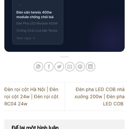
✓
Đèn sân tennis 400w
module chống chói loá
Đèn Pha LED Module 400W
Chống Chói Loá Sân Tennis
Đèn rọi cột Hà Nội | Đèn
Đèn pha LED COB nhà
rọi cột 24w | Đèn rọi cột
xưởng 200w | Đèn pha
RC04 24w
LED COB
Để lại một bình luận