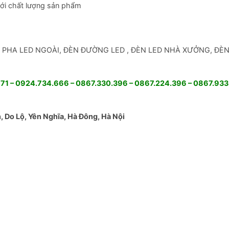
với chất lượng sản phẩm
: ĐÈN PHA LED NGOÀI, ĐÈN ĐƯỜNG LED , ĐÈN LED NHÀ XƯỞNG, ĐÈ
1 – 0924.734.666 – 0867.330.396 – 0867.224.396 – 0867.933
 Do Lộ, Yên Nghĩa, Hà Đông, Hà Nội
Skip
to
content