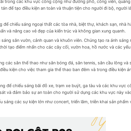
rãi trong các khu vực công cộng như đường phố, công viên, quảng
 để tạo điều kiện an toàn và thuận tiện cho người đi bộ, người lá
g để chiếu sáng ngoại thất các tòa nhà, biệt thự, khách sạn, nhà 
ấn và nâng cao vẻ đẹp của kiến trúc và không gian xung quanh.
u sáng sân vườn, cảnh quan và khuôn viên. Chúng tạo ra ánh sáng
thời tạo điểm nhấn cho các cây cối, vườn hoa, hồ nước và các yếu
ng các sân thể thao như sân bóng đá, sân tennis, sân cầu lông và s
ều kiện cho việc tham gia thể thao ban đêm và trong điều kiện á
ng để chiếu sáng bãi đỗ xe, trạm xe buýt, ga tàu và các khu vực 
n sát và đảm bảo sự an toàn cho người sử dụng các khu vực này v
u sáng các sự kiện lớn như concert, triển lãm, triễn khai sản phẩm 