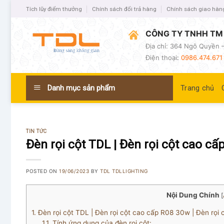
Tích lũy điểm thưởng
Chính sách đổi trả hàng
Chính sách giao hàn
CÔNG TY TNHH TM 
Địa chỉ: 364 Ngô Quyền –
Điện thoại
:
0986.474.671 
Danh mục sản phẩm
Trang chủ
TIN TỨC
Đèn rọi cột TDL | Đèn rọi cột cao c
POSTED ON
19/06/2023
BY
TDL TDLLIGHTING
Nội Dung Chính
[
1.
Đèn rọi cột TDL | Đèn rọi cột cao cấp R08 30w | Đèn rọi
1.1.
Tính ứng dụng của đèn rọi cột: