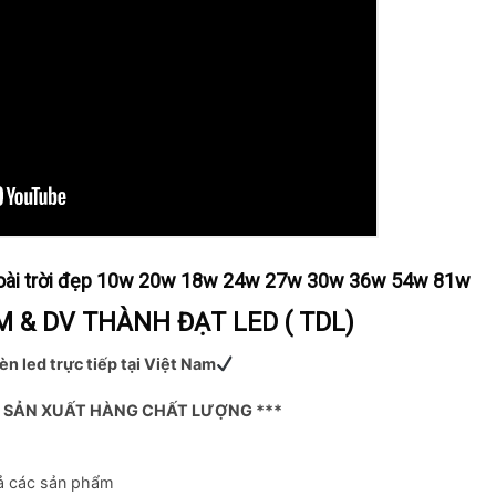
 ngoài trời đẹp 10w 20w 18w 24w 27w 30w 36w 54w 81w
 & DV THÀNH ĐẠT LED ( TDL)
èn led trực tiếp tại Việt Nam
Ỉ SẢN XUẤT HÀNG CHẤT LƯỢNG ***
cả các sản phẩm