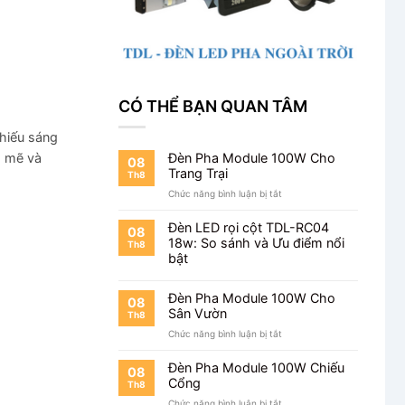
CÓ THỂ BẠN QUAN TÂM
chiếu sáng
h mẽ và
Đèn Pha Module 100W Cho
08
Trang Trại
Th8
ở
Chức năng bình luận bị tắt
Đèn
Pha
Đèn LED rọi cột TDL-RC04
08
Module
18w: So sánh và Ưu điểm nổi
Th8
100W
bật
Cho
Trang
Trại
Đèn Pha Module 100W Cho
08
Sân Vườn
Th8
ở
Chức năng bình luận bị tắt
Đèn
Pha
Đèn Pha Module 100W Chiếu
08
Module
Cổng
Th8
100W
ở
Chức năng bình luận bị tắt