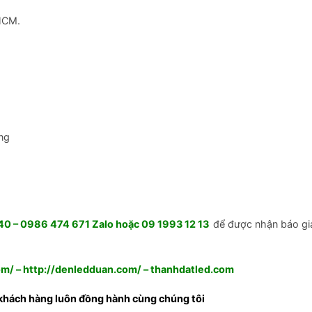
HCM.
ng
 – 0986 474 671 Zalo hoặc 09 1993 12 13
để được nhận báo giá
om/
–
http://denledduan.com/
–
thanhdatled.com
khách hàng luôn đồng hành cùng chúng tôi