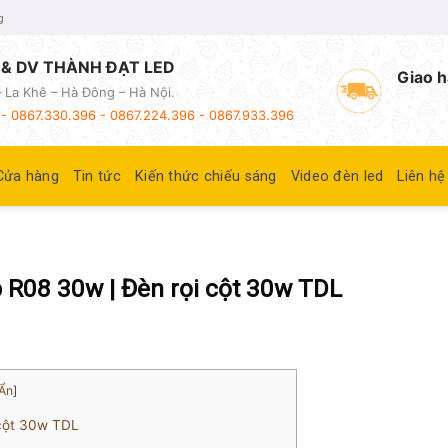
g
& DV THÀNH ĐẠT LED
Giao h
 La Khê – Hà Đông – Hà Nội.
- 0867.330.396 - 0867.224.396 - 0867.933.396
Cửa hàng
Tin tức
Kiến thức chiếu sáng
Video đèn led
Liên hệ
ấp R08 30w | Đèn rọi cột 30w TDL
Ẩn
]
 cột 30w TDL