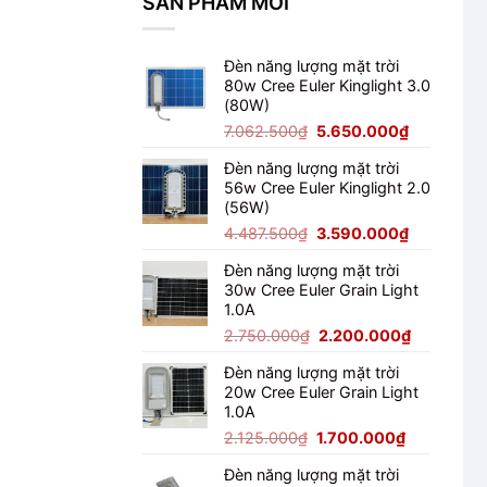
SẢN PHẨM MỚI
100W
Chiếu
Nhà
Đèn năng lượng mặt trời
Xưởng
80w Cree Euler Kinglight 3.0
(80W)
Giá
Giá
7.062.500
₫
5.650.000
₫
gốc
hiện
Đèn năng lượng mặt trời
là:
tại
56w Cree Euler Kinglight 2.0
7.062.500₫.
là:
(56W)
5.650.000
Giá
Giá
4.487.500
₫
3.590.000
₫
gốc
hiện
Đèn năng lượng mặt trời
là:
tại
30w Cree Euler Grain Light
4.487.500₫.
là:
1.0A
3.590.000
Giá
Giá
2.750.000
₫
2.200.000
₫
gốc
hiện
Đèn năng lượng mặt trời
là:
tại
20w Cree Euler Grain Light
2.750.000₫.
là:
1.0A
2.200.000
Giá
Giá
2.125.000
₫
1.700.000
₫
gốc
hiện
Đèn năng lượng mặt trời
là:
tại