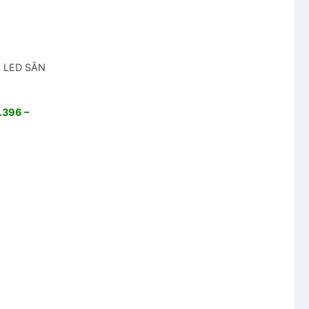
N LED SÂN
.396 –