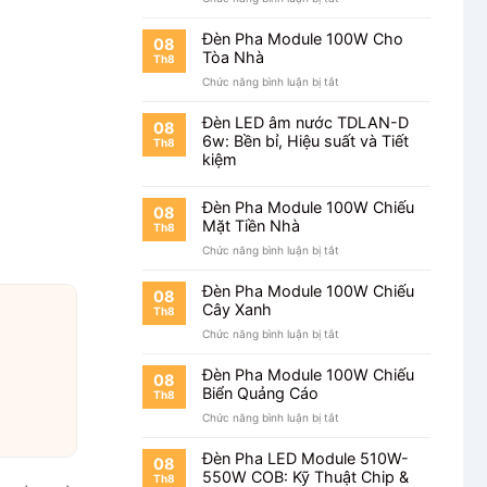
Cho
Đèn
Sân
Pha
Vườn
Đèn Pha Module 100W Cho
08
Module
Tòa Nhà
Th8
100W
ở
Chức năng bình luận bị tắt
Chiếu
Đèn
Cổng
Pha
Đèn LED âm nước TDLAN-D
08
Module
6w: Bền bỉ, Hiệu suất và Tiết
Th8
100W
kiệm
Cho
Tòa
Nhà
Đèn Pha Module 100W Chiếu
08
Mặt Tiền Nhà
Th8
ở
Chức năng bình luận bị tắt
Đèn
Pha
Đèn Pha Module 100W Chiếu
08
Module
Cây Xanh
Th8
100W
ở
Chức năng bình luận bị tắt
Chiếu
Đèn
Mặt
Pha
Tiền
Đèn Pha Module 100W Chiếu
08
Module
Nhà
Biển Quảng Cáo
Th8
100W
ở
Chức năng bình luận bị tắt
Chiếu
Đèn
Cây
Pha
Xanh
Đèn Pha LED Module 510W-
08
Module
550W COB: Kỹ Thuật Chip &
Th8
100W