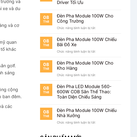
 trường và
Driver Tối Ưu
Chiếu
i xe và du
Biển
Quảng
Đèn Pha Module 100W Cho
08
Cáo
Công Trường
Th8
hàng và cơ
ở
Chức năng bình luận bị tắt
Đèn
Pha
Đèn Pha Module 100W Chiếu
08
 mỹ quan
Module
Bãi Đỗ Xe
Th8
100W
 tố khác
ở
Chức năng bình luận bị tắt
Cho
Đèn
Công
Pha
Trường
Đèn Pha Module 100W Cho
08
ân golf.
Module
Kho Hàng
Th8
100W
nh sáng
ở
Chức năng bình luận bị tắt
Chiếu
Đèn
Bãi
Pha
Đỗ
Đèn Pha LED Module 560-
08
công cộng
Module
Xe
600W COB Sân Thể Thao:
Th8
100W
ào ban đêm.
Toàn Diện Chiếu Sáng
Cho
Kho
và các
Hàng
Đèn Pha Module 100W Chiếu
08
Nhà Xưởng
Th8
ở
Chức năng bình luận bị tắt
Đèn
Pha
Module