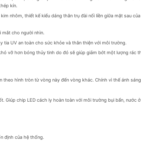
hép kín.
im nhôm, thiết kế kiểu dáng thân trụ đài nối liền giữa mặt sau của
 mắt cho người nhìn.
y tia UV an toàn cho sức khỏe và thân thiện với môi trường.
hó vỡ hơn bóng thủy tinh do đó sẽ giúp giảm bớt một lượng rác th
n theo hình tròn từ vòng này đến vòng khác. Chính vì thế ánh sán
t. Giúp chip LED cách ly hoàn toàn với môi trường bụi bẩn, nước ở
ổn định của hệ thống.