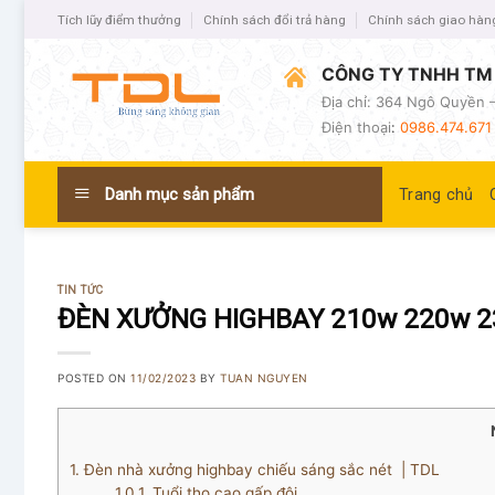
Tích lũy điểm thưởng
Chính sách đổi trả hàng
Chính sách giao hàn
CÔNG TY TNHH TM 
Địa chỉ: 364 Ngô Quyền –
Điện thoại
:
0986.474.671 
Danh mục sản phẩm
Trang chủ
TIN TỨC
ĐÈN XƯỞNG HIGHBAY 210w 220w 2
POSTED ON
11/02/2023
BY
TUAN NGUYEN
1.
Đèn nhà xưởng highbay chiếu sáng sắc nét | TDL
1.0.1.
Tuổi thọ cao gấp đôi