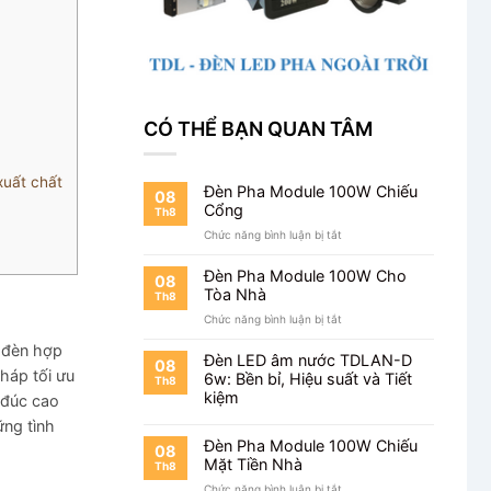
CÓ THỂ BẠN QUAN TÂM
xuất chất
Đèn Pha Module 100W Chiếu
08
Cổng
Th8
ở
Chức năng bình luận bị tắt
Đèn
Pha
Đèn Pha Module 100W Cho
08
Module
Tòa Nhà
Th8
100W
ở
Chức năng bình luận bị tắt
Chiếu
Đèn
Cổng
í đèn hợp
Pha
Đèn LED âm nước TDLAN-D
08
Module
pháp tối ưu
6w: Bền bỉ, Hiệu suất và Tiết
Th8
100W
kiệm
 đúc cao
Cho
ững tình
Tòa
Nhà
Đèn Pha Module 100W Chiếu
08
Mặt Tiền Nhà
Th8
ở
Chức năng bình luận bị tắt