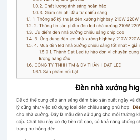
1.0.2.
Chất lượng ánh sáng hoàn hảo
1.0.3.
Giảm chi phí đầu tư chiếu sáng
1.1.
1. Thông số kỹ thuật đèn xưởng highbay 210W 22
1.2.
2. Thông tin sản phẩm đèn led nhà xưởng 210W 
1.3.
Ưu điểm đèn nhà xưởng chiếu sáng chip cob
1.4.
3. Ứng dụng đèn led nhà xưởng highbay 210W 2
1.5.
4. Mua đèn led nhà xưởng chiếu sáng tốt nhất – giá 
1.5.0.1.
Thành Đạt Led tự hào đơn vị chuyên cung cấ
lượng hàng đầu
1.6.
CÔNG TY TNHH TM & DV THÀNH ĐẠT LED
1.6.1.
Sản phẩm nổi bật
Đèn nhà xưởng hig
Để có thể cung cấp ánh sáng đảm bảo sản xuất ngày và đê
lý cũng như việc sử dụng loại đèn chiếu sáng phù hợp.
Đèn
cho nhà xưởng. Đây là mẫu đèn sử dụng cho môi trường kh
cấp. Chất liệu này có độ bền rất cao, có khả năng chống c
trạng hư hỏng đèn.