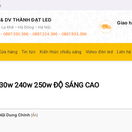
g
& DV THÀNH ĐẠT LED
Giao h
 La Khê – Hà Đông – Hà Nội.
- 0867.330.396 - 0867.224.396 - 0867.933.396
Cửa hàng
Tin tức
Kiến thức chiếu sáng
Video đèn led
Liên hệ
30w 240w 250w ĐỘ SÁNG CAO
Nội Dung Chính
[
Ẩn
]