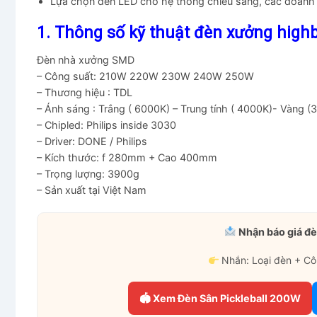
Lựa chọn đèn LED cho hệ thống chiếu sáng, các doanh n
1. Thông số kỹ thuật đèn xưởng high
Đèn nhà xưởng SMD
– Công suất: 210W 220W 230W 240W 250W
– Thương hiệu : TDL
– Ánh sáng : Trắng ( 6000K) – Trung tính ( 4000K)- Vàng (
– Chipled: Philips inside 3030
– Driver: DONE / Philips
– Kích thước: f 280mm + Cao 400mm
– Trọng lượng: 3900g
– Sản xuất tại Việt Nam
Nhận báo giá đè
Nhắn: Loại đèn + Cô
🏟 Xem Đèn Sân Pickleball 200W