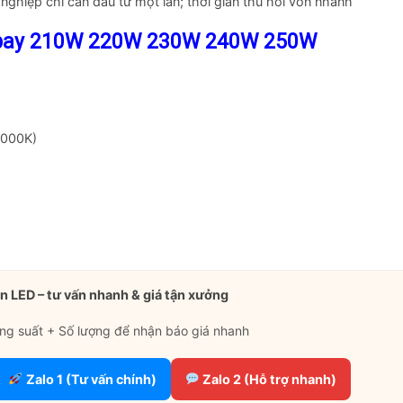
ghiệp chỉ cần đầu tư một lần; thời gian thu hồi vốn nhanh
bay
210W 220W 230W 240W 250W
3000K)
n LED – tư vấn nhanh & giá tận xưởng
ng suất + Số lượng để nhận báo giá nhanh
Zalo 1 (Tư vấn chính)
Zalo 2 (Hỗ trợ nhanh)