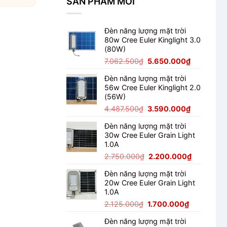
SẢN PHẨM MỚI
Đấu
Đèn năng lượng mặt trời
80w Cree Euler Kinglight 3.0
(80W)
Giá
Giá
7.062.500
₫
5.650.000
₫
gốc
hiện
Đèn năng lượng mặt trời
là:
tại
56w Cree Euler Kinglight 2.0
7.062.500₫.
là:
(56W)
5.650.000
Giá
Giá
4.487.500
₫
3.590.000
₫
gốc
hiện
Đèn năng lượng mặt trời
là:
tại
30w Cree Euler Grain Light
4.487.500₫.
là:
1.0A
3.590.000
Giá
Giá
2.750.000
₫
2.200.000
₫
gốc
hiện
Đèn năng lượng mặt trời
là:
tại
20w Cree Euler Grain Light
2.750.000₫.
là:
1.0A
2.200.000
Giá
Giá
2.125.000
₫
1.700.000
₫
gốc
hiện
Đèn năng lượng mặt trời
là:
tại