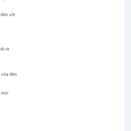
 đèn với
ải ra
g của đèn
 môi