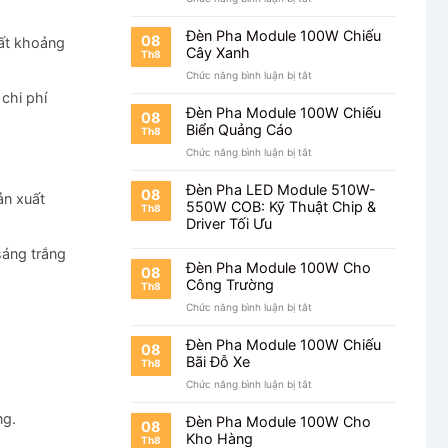
Đèn
Pha
Đèn Pha Module 100W Chiếu
08
hất khoảng
Module
Cây Xanh
Th8
100W
ở
Chức năng bình luận bị tắt
Chiếu
Đèn
Mặt
chi phí
Pha
Tiền
Đèn Pha Module 100W Chiếu
08
Module
Nhà
Biển Quảng Cáo
Th8
100W
ở
Chức năng bình luận bị tắt
Chiếu
Đèn
Cây
Pha
Xanh
Đèn Pha LED Module 510W-
08
ản xuất
Module
550W COB: Kỹ Thuật Chip &
Th8
100W
Driver Tối Ưu
Chiếu
Biển
áng trắng
Quảng
Đèn Pha Module 100W Cho
08
Cáo
Công Trường
Th8
ở
Chức năng bình luận bị tắt
Đèn
Pha
Đèn Pha Module 100W Chiếu
08
Module
Bãi Đỗ Xe
Th8
100W
ở
Chức năng bình luận bị tắt
Cho
Đèn
Công
Pha
ng.
Trường
Đèn Pha Module 100W Cho
08
Module
Kho Hàng
Th8
100W