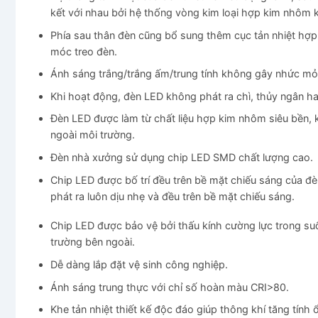
kết với nhau bởi hệ thống vòng kim loại hợp kim nhôm k
Phía sau thân đèn cũng bổ sung thêm cục tản nhiệt hợp k
móc treo đèn.
Ánh sáng trắng/trắng ấm/trung tính không gây nhức mỏi
Khi hoạt động, đèn LED không phát ra chì, thủy ngân ha
Đèn LED được làm từ chất liệu hợp kim nhôm siêu bền, k
ngoài môi trường.
Đèn nhà xưởng sử dụng chip LED SMD chất lượng cao.
Chip LED được bố trí đều trên bề mặt chiếu sáng của đè
phát ra luôn dịu nhẹ và đều trên bề mặt chiếu sáng.
Chip LED được bảo vệ bởi thấu kính cường lực trong suố
trường bên ngoài.
Dễ dàng lắp đặt vệ sinh công nghiệp.
Ánh sáng trung thực với chỉ số hoàn màu CRI>80.
Khe tản nhiệt thiết kế độc đáo giúp thông khí tăng tính 