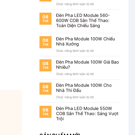
ở
Chức năng bình luận bị tắt
Chiếu
Đèn
Bãi
Pha
Đỗ
Đèn Pha LED Module 560-
08
Module
Xe
600W COB Sân Thể Thao:
Th8
100W
Toàn Diện Chiếu Sáng
Cho
Kho
Hàng
Đèn Pha Module 100W Chiếu
08
Nhà Xưởng
Th8
ở
Chức năng bình luận bị tắt
Đèn
Pha
Đèn Pha Module 100W Giá Bao
08
Module
Nhiêu?
Th8
100W
ở
Chức năng bình luận bị tắt
Chiếu
Đèn
Nhà
Pha
Xưởng
Đèn Pha Module 100W Cho
08
Module
Nhà Thi Đấu
Th8
100W
ở
Chức năng bình luận bị tắt
Giá
Đèn
Bao
Pha
Nhiêu?
Đèn Pha LED Module 550W
08
Module
COB Sân Thể Thao: Sáng Vượt
Th8
100W
Trội
Cho
Nhà
Thi