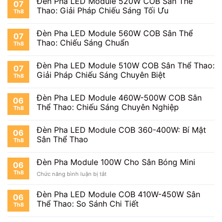
Đèn Pha LED Module 520W COB Sân Thể
07
Thao: Giải Pháp Chiếu Sáng Tối Ưu
Th8
Đèn Pha LED Module 560W COB Sân Thể
07
Thao: Chiếu Sáng Chuẩn
Th8
Đèn Pha LED Module 510W COB Sân Thể Thao:
07
Giải Pháp Chiếu Sáng Chuyên Biệt
Th8
Đèn Pha LED Module 460W-500W COB Sân
06
Thể Thao: Chiếu Sáng Chuyên Nghiệp
Th8
Đèn Pha LED Module COB 360-400W: Bí Mật
06
Sân Thể Thao
Th8
Đèn Pha Module 100W Cho Sân Bóng Mini
06
Th8
ở
Chức năng bình luận bị tắt
Đèn
Pha
Đèn Pha LED Module COB 410W-450W Sân
06
Module
Thể Thao: So Sánh Chi Tiết
Th8
100W
Cho