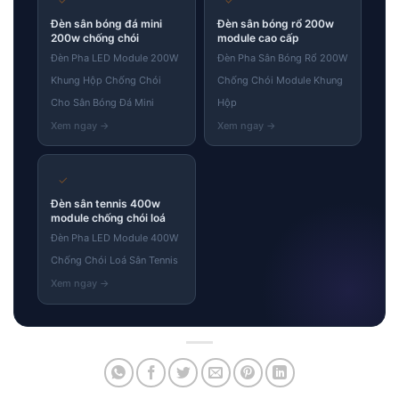
Đèn sân bóng đá mini
Đèn sân bóng rổ 200w
200w chống chói
module cao cấp
Đèn Pha LED Module 200W
Đèn Pha Sân Bóng Rổ 200W
Khung Hộp Chống Chói
Chống Chói Module Khung
Cho Sân Bóng Đá Mini
Hộp
✓
Đèn sân tennis 400w
module chống chói loá
Đèn Pha LED Module 400W
Chống Chói Loá Sân Tennis