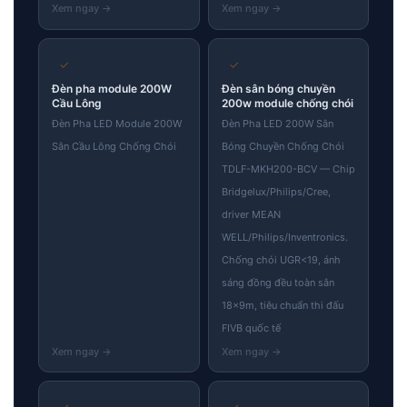
✓
✓
Đèn pha module 200W
Đèn sân bóng chuyền
Cầu Lông
200w module chống chói
Đèn Pha LED Module 200W
Đèn Pha LED 200W Sân
Sân Cầu Lông Chống Chói
Bóng Chuyền Chống Chói
TDLF-MKH200-BCV — Chip
Bridgelux/Philips/Cree,
driver MEAN
WELL/Philips/Inventronics.
Chống chói UGR<19, ánh
sáng đồng đều toàn sân
18×9m, tiêu chuẩn thi đấu
FIVB quốc tế
✓
✓