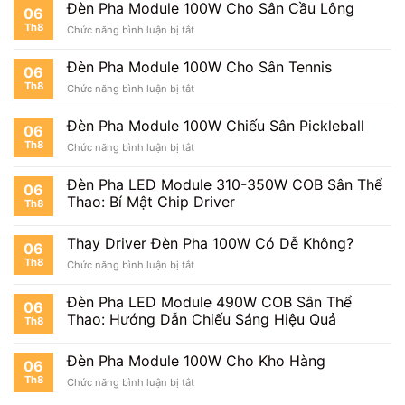
Sân
Đèn Pha Module 100W Cho Sân Cầu Lông
06
Bóng
Th8
ở
Chức năng bình luận bị tắt
Mini
Đèn
Pha
Đèn Pha Module 100W Cho Sân Tennis
06
Module
Th8
ở
Chức năng bình luận bị tắt
100W
Đèn
Cho
Pha
Sân
Đèn Pha Module 100W Chiếu Sân Pickleball
06
Module
Cầu
Th8
ở
Chức năng bình luận bị tắt
100W
Lông
Đèn
Cho
Pha
Sân
Đèn Pha LED Module 310-350W COB Sân Thể
06
Module
Tennis
Thao: Bí Mật Chip Driver
Th8
100W
Chiếu
Sân
Thay Driver Đèn Pha 100W Có Dễ Không?
06
Pickleball
Th8
ở
Chức năng bình luận bị tắt
Thay
Driver
Đèn Pha LED Module 490W COB Sân Thể
06
Đèn
Thao: Hướng Dẫn Chiếu Sáng Hiệu Quả
Th8
Pha
100W
Có
Đèn Pha Module 100W Cho Kho Hàng
06
Dễ
Th8
ở
Chức năng bình luận bị tắt
Không?
Đèn