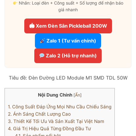
Nhắn: Loại đèn + Công suất + Số lượng để nhận báo
giá nhanh
🏟 Xem Đèn Sân Pickleball 200W
Zalo 1 (Tư vấn chính)
Zalo 2 (Hỗ trợ nhanh)
Tiêu đề: Đèn Đường LED Module M1 SMD TDL 50W
Nội Dung Chính
[
Ẩn
]
1.
Công Suất Đáp Ứng Mọi Nhu Cầu Chiếu Sáng
2.
Ánh Sáng Chất Lượng Cao
3.
Thiết Kế Tối Ưu Và Sản Xuất Tại Việt Nam
4.
Giá Trị Hiệu Quả Từng Đồng Đầu Tư
4.1.
Sản phẩm nổi bật