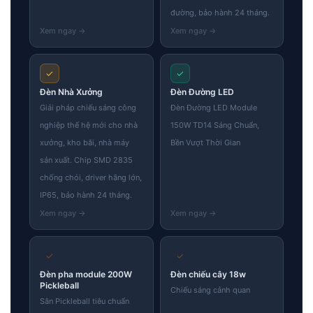
đường, bảo hành 24 tháng.
✓
✓
Đèn Nhà Xưởng
Đèn Đường LED
Giải pháp chiếu sáng công
Đèn Đường LED Module
nghiệp thế hệ mới cho nhà
150W TD14 Sáng Chuẩn,
xưởng, kho bãi, nhà máy
Bền Vượt Thời Gian
sản xuất. Chip SMD 2835
chống chói, driver hãng lớn,
IP65, bảo hành 24 tháng.
✓
✓
Đèn pha module 200W
Đèn chiếu cây 18w
Pickleball
Chiếu sáng cảnh quan
Sân Pickleball tiêu chuẩn