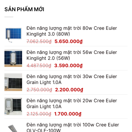
Pha
Module
SẢN PHẨM MỚI
100W
Cho
Kho
Đèn năng lượng mặt trời 80w Cree Euler
Hàng
Kinglight 3.0 (80W)
Giá
Giá
7.062.500
₫
5.650.000
₫
gốc
hiện
Đèn năng lượng mặt trời 56w Cree Euler
là:
tại
Kinglight 2.0 (56W)
7.062.500₫.
là:
Giá
Giá
4.487.500
₫
3.590.000
₫
5.650.000₫.
gốc
hiện
Đèn năng lượng mặt trời 30w Cree Euler
là:
tại
Grain Light 1.0A
4.487.500₫.
là:
Giá
Giá
2.750.000
₫
2.200.000
₫
3.590.000₫.
gốc
hiện
Đèn năng lượng mặt trời 20w Cree Euler
là:
tại
Grain Light 1.0A
2.750.000₫.
là:
Giá
Giá
2.125.000
₫
1.700.000
₫
2.200.000₫.
gốc
hiện
Đèn năng lượng mặt trời 100w Cree Euler
là:
tại
OLV-OLF-100W
2.125.000₫.
là: