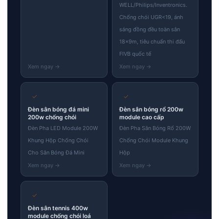
WELL/Philips/Inventronics.
Chống chói UGR<19, ánh
sáng đồng đều toàn sân
18×9m, tiêu chuẩn thi đấu
FIVB quốc tế
✓
✓
Đèn sân bóng đá mini
Đèn sân bóng rổ 200w
200w chống chói
module cao cấp
Đèn Pha LED Module 200W
Đèn Pha Sân Bóng Rổ 200W
Khung Hộp Chống Chói
Chống Chói Module Khung
Cho Sân Bóng Đá Mini
Hộp
✓
Đèn sân tennis 400w
module chống chói loá