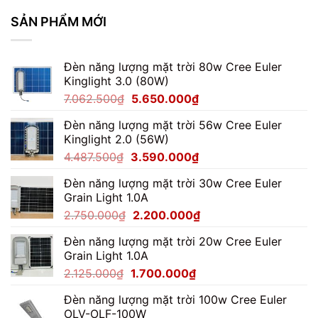
Đạt
LED
Chọn
SẢN PHẨM MỚI
100W
Mua
Mới
Chuẩn
Nhất
Chuyên
2024
Gia
Đèn năng lượng mặt trời 80w Cree Euler
|
2026
Kinglight 3.0 (80W)
Chi
Tiết,
Giá
Giá
7.062.500
₫
5.650.000
₫
Ưu
gốc
hiện
Đãi
Đèn năng lượng mặt trời 56w Cree Euler
là:
tại
Cực
Kinglight 2.0 (56W)
7.062.500₫.
là:
Hấp
Dẫn
Giá
Giá
4.487.500
₫
3.590.000
₫
5.650.000₫.
gốc
hiện
Đèn năng lượng mặt trời 30w Cree Euler
là:
tại
Grain Light 1.0A
4.487.500₫.
là:
Giá
Giá
2.750.000
₫
2.200.000
₫
3.590.000₫.
gốc
hiện
Đèn năng lượng mặt trời 20w Cree Euler
là:
tại
Grain Light 1.0A
2.750.000₫.
là:
Giá
Giá
2.125.000
₫
1.700.000
₫
2.200.000₫.
gốc
hiện
Đèn năng lượng mặt trời 100w Cree Euler
là:
tại
OLV-OLF-100W
2.125.000₫.
là: