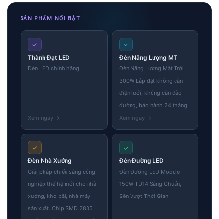
SẢN PHẨM NỔI BẬT
✓
✓
Thành Đạt LED
Đèn Năng Lượng MT
Đèn LED chính hãng
Đèn Năng Lượng Mặt Trời
300W Lắp đặt không cần
điện lưới, không cần đào
đường, bảo hành 24 tháng.
✓
✓
Đèn Nhà Xưởng
Đèn Đường LED
Giải pháp chiếu sáng công
Đèn Đường LED Module
nghiệp thế hệ mới cho nhà
150W TD14 Sáng Chuẩn,
xưởng, kho bãi, nhà máy
Bền Vượt Thời Gian
sản xuất. Chip SMD 2835