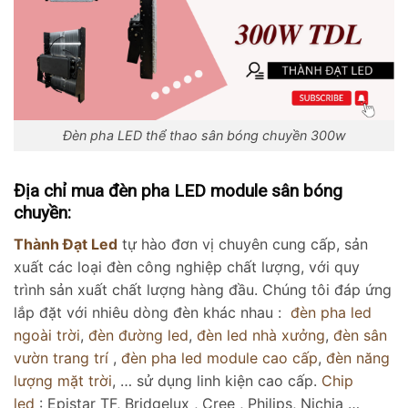
Đèn pha LED thể thao sân bóng chuyền 300w
Địa chỉ mua đèn pha LED module sân bóng
chuyền:
Thành Đạt Led
tự hào đơn vị chuyên cung cấp, sản
xuất các loại đèn công nghiệp chất lượng, với quy
trình sản xuất chất lượng hàng đầu. Chúng tôi đáp ứng
lắp đặt với nhiêu dòng đèn khác nhau :
đèn pha led
ngoài trời
,
đèn đường led
,
đèn led nhà xưởng
,
đèn sân
vườn trang trí
,
đèn pha led module cao cấp
,
đèn năng
lượng mặt trời
, … sử dụng linh kiện cao cấp.
Chip
led
: Epistar TF, Bridgelux , Cree , Philips, Nichia …