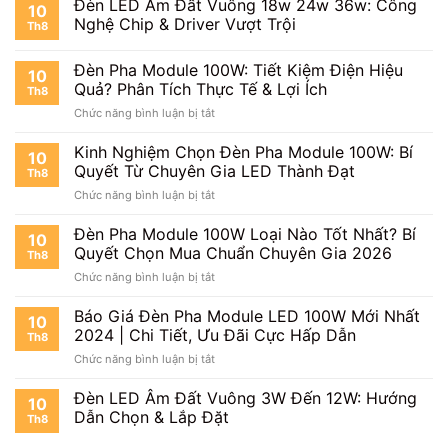
Đèn LED Âm Đất Vuông 18w 24w 36w: Công
Sáng
Bước
10
Module
Mạnh
Chi
Nghệ Chip & Driver Vượt Trội
Th8
100W:
Mẽ,
Tiết
Chiếu
Bền
Đèn Pha Module 100W: Tiết Kiệm Điện Hiệu
Xa
Bỉ
10
Bao
Quả? Phân Tích Thực Tế & Lợi Ích
Mọi
Th8
Nhiêu
Công
ở
Chức năng bình luận bị tắt
Mét?
Trình
Đèn
Giải
Cùng
Pha
Kinh Nghiệm Chọn Đèn Pha Module 100W: Bí
Mã
10
Thành
Module
Quyết Từ Chuyên Gia LED Thành Đạt
Khoảng
Đạt
Th8
100W:
Cách
LED
ở
Chức năng bình luận bị tắt
Tiết
&
Kinh
Kiệm
Hiệu
Nghiệm
Đèn Pha Module 100W Loại Nào Tốt Nhất? Bí
Điện
10
Suất
Chọn
Hiệu
Quyết Chọn Mua Chuẩn Chuyên Gia 2026
Th8
Đèn
Quả?
ở
Chức năng bình luận bị tắt
Pha
Phân
Đèn
Module
Tích
Pha
Báo Giá Đèn Pha Module LED 100W Mới Nhất
100W:
Thực
10
Module
Bí
2024 | Chi Tiết, Ưu Đãi Cực Hấp Dẫn
Tế
Th8
100W
Quyết
&
ở
Chức năng bình luận bị tắt
Loại
Từ
Lợi
Báo
Nào
Chuyên
Ích
Giá
Đèn LED Âm Đất Vuông 3W Đến 12W: Hướng
Tốt
Gia
10
Đèn
Nhất?
Dẫn Chọn & Lắp Đặt
LED
Th8
Pha
Bí
Thành
Module
Quyết