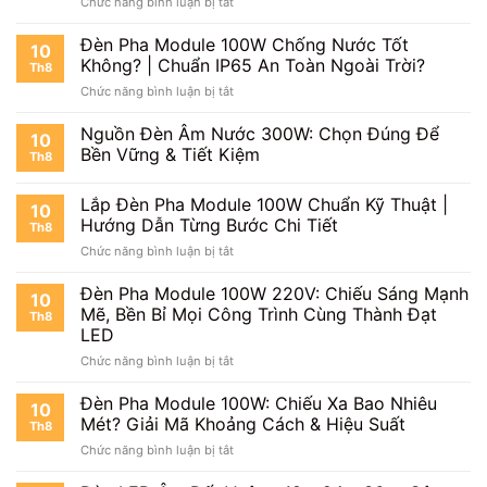
ở
Chức năng bình luận bị tắt
Pha
Cho
Đèn
LED
Chiếu
Pha
Đèn Pha Module 100W Chống Nước Tốt
Module
Sáng
10
Module
100W
Không? | Chuẩn IP65 An Toàn Ngoài Trời?
Th8
100W
Chuẩn
ở
Chức năng bình luận bị tắt
IP66
Chuyên
Đèn
Có
Gia
Pha
Nguồn Đèn Âm Nước 300W: Chọn Đúng Để
Gì
|
10
Module
Khác
Bền Vững & Tiết Kiệm
Tăng
Th8
100W
Biệt?
Tuổi
Chống
Ưu
Thọ,
Lắp Đèn Pha Module 100W Chuẩn Kỹ Thuật |
Nước
Việt
10
Tiết
Tốt
Hướng Dẫn Từng Bước Chi Tiết
&
Kiệm
Th8
Không?
Ứng
Chi
ở
Chức năng bình luận bị tắt
|
Dụng
Phí
Lắp
Chuẩn
Thực
Đèn
Đèn Pha Module 100W 220V: Chiếu Sáng Mạnh
IP65
10
Tế
Pha
Mẽ, Bền Bỉ Mọi Công Trình Cùng Thành Đạt
An
Th8
Module
Toàn
LED
100W
Ngoài
ở
Chức năng bình luận bị tắt
Chuẩn
Trời?
Đèn
Kỹ
Pha
Thuật
Đèn Pha Module 100W: Chiếu Xa Bao Nhiêu
10
Module
|
Mét? Giải Mã Khoảng Cách & Hiệu Suất
Th8
100W
Hướng
ở
Chức năng bình luận bị tắt
220V:
Dẫn
Đèn
Chiếu
Từng
Pha