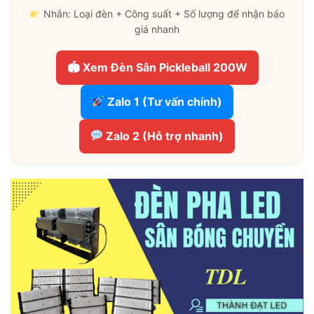
Nhắn: Loại đèn + Công suất + Số lượng để nhận báo
giá nhanh
🏟 Xem Đèn Sân Pickleball 200W
Zalo 1 (Tư vấn chính)
Zalo 2 (Hỗ trợ nhanh)