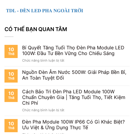
CÓ THỂ BẠN QUAN TÂM
Bí Quyết Tăng Tuổi Thọ Đèn Pha Module LED
10
100W: Đầu Tư Bền Vững Cho Chiếu Sáng
Th8
ở
Chức năng bình luận bị tắt
Bí
Quyết
Nguồn Đèn Âm Nước 500W: Giải Pháp Bền Bỉ,
10
Tăng
An Toàn Tuyệt Đối
Th8
Tuổi
Thọ
Cách Bảo Trì Đèn Pha LED Module 100W
Đèn
10
Pha
Chuẩn Chuyên Gia | Tăng Tuổi Thọ, Tiết Kiệm
Th8
Module
Chi Phí
LED
ở
Chức năng bình luận bị tắt
100W:
Cách
Đầu
Bảo
Đèn Pha Module 100W IP66 Có Gì Khác Biệt?
Tư
10
Trì
Bền
Ưu Việt & Ứng Dụng Thực Tế
Th8
Đèn
Vững