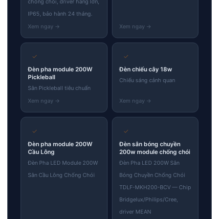
chống chói, driver hãng lớn,
IP65, bảo hành 24 tháng.
✓
✓
Đèn pha module 200W
Đèn chiếu cây 18w
Pickleball
Chiếu sáng cảnh quan
Sân Pickleball tiêu chuẩn
✓
✓
Đèn pha module 200W
Đèn sân bóng chuyền
Cầu Lông
200w module chống chói
Đèn Pha LED Module 200W
Đèn Pha LED 200W Sân
Sân Cầu Lông Chống Chói
Bóng Chuyền Chống Chói
TDLF-MKH200-BCV — Chip
Bridgelux/Philips/Cree,
driver MEAN