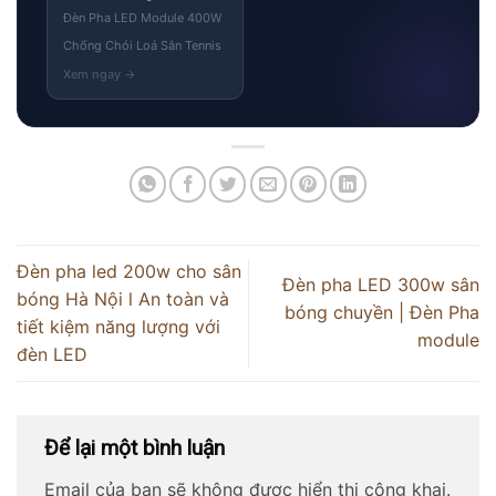
Đèn Pha LED Module 400W
Chống Chói Loá Sân Tennis
Đèn pha led 200w cho sân
Đèn pha LED 300w sân
bóng Hà Nội l An toàn và
bóng chuyền | Đèn Pha
tiết kiệm năng lượng với
module
đèn LED
Để lại một bình luận
Email của bạn sẽ không được hiển thị công khai.