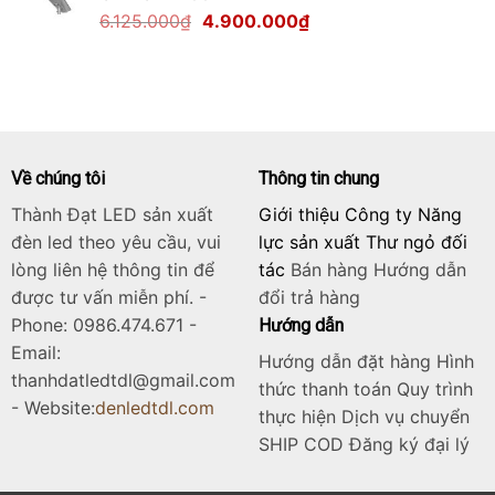
Giá
Giá
6.125.000
₫
4.900.000
₫
1.700.000₫.
gốc
hiện
là:
tại
6.125.000₫.
là:
4.900.000₫.
Về chúng tôi
Thông tin chung
Thành Đạt LED sản xuất
Giới thiệu Công ty Năng
đèn led theo yêu cầu, vui
lực sản xuất Thư ngỏ đối
lòng liên hệ thông tin để
tác
Bán hàng
Hướng dẫn
được tư vấn miễn phí. -
đổi trả hàng
Phone: 0986.474.671 -
Hướng dẫn
Email:
Hướng dẫn đặt hàng Hình
thanhdatledtdl@gmail.com
thức thanh toán Quy trình
- Website:
denledtdl.com
thực hiện Dịch vụ chuyển
SHIP COD Đăng ký đại lý