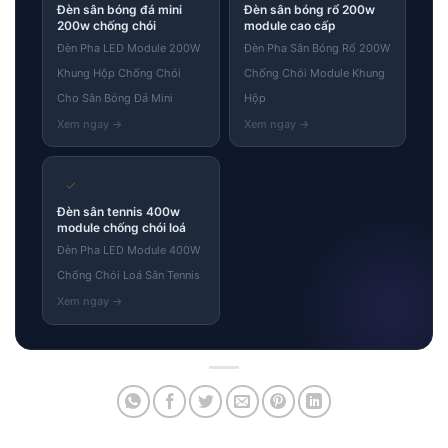
Đèn sân bóng đá mini
Đèn sân bóng rổ 200w
200w chống chói
module cao cấp
Đèn Pha LED Module 200W
Đèn Pha Sân Bóng Rổ 200W
Khung Hộp Chống Chói
Chống Chói Module Khung
Cho Sân Bóng Đá Mini
Hộp
✓
Đèn sân tennis 400w
module chống chói loá
Đèn Pha LED Module 400W
Chống Chói Loá Sân Tennis