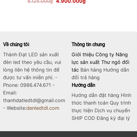
Giá
Giá
6.125.000
₫
4.900.000
₫
1.700.000₫.
gốc
hiện
là:
tại
6.125.000₫.
là:
4.900.000₫.
Về chúng tôi
Thông tin chung
Thành Đạt LED sản xuất
Giới thiệu Công ty Năng
đèn led theo yêu cầu, vui
lực sản xuất Thư ngỏ đối
lòng liên hệ thông tin để
tác
Bán hàng
Hướng dẫn
được tư vấn miễn phí. -
đổi trả hàng
Phone: 0986.474.671 -
Hướng dẫn
Email:
Hướng dẫn đặt hàng Hình
thanhdatledtdl@gmail.com
thức thanh toán Quy trình
- Website:
denledtdl.com
thực hiện Dịch vụ chuyển
SHIP COD Đăng ký đại lý