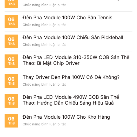
Bóng
Th8
ở
Chức năng bình luận bị tắt
Mini
Đèn
Pha
Đèn Pha Module 100W Cho Sân Tennis
06
Module
Th8
ở
Chức năng bình luận bị tắt
100W
Đèn
Cho
Pha
Sân
Đèn Pha Module 100W Chiếu Sân Pickleball
06
Module
Cầu
Th8
ở
Chức năng bình luận bị tắt
100W
Lông
Đèn
Cho
Pha
Sân
Đèn Pha LED Module 310-350W COB Sân Thể
06
Module
Tennis
Thao: Bí Mật Chip Driver
Th8
100W
Chiếu
Sân
Thay Driver Đèn Pha 100W Có Dễ Không?
06
Pickleball
Th8
ở
Chức năng bình luận bị tắt
Thay
Driver
Đèn Pha LED Module 490W COB Sân Thể
06
Đèn
Thao: Hướng Dẫn Chiếu Sáng Hiệu Quả
Th8
Pha
100W
Có
Đèn Pha Module 100W Cho Kho Hàng
06
Dễ
Th8
ở
Chức năng bình luận bị tắt
Không?
Đèn
Pha