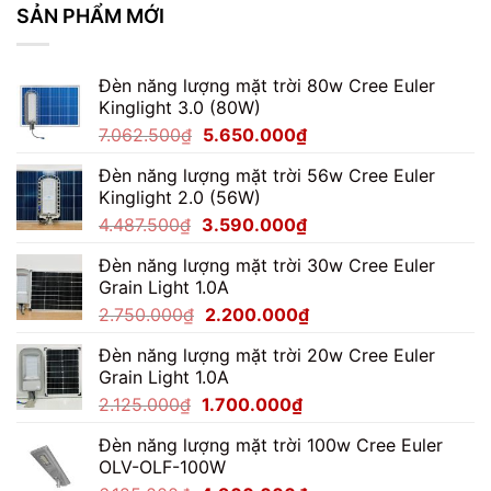
Module
SẢN PHẨM MỚI
100W
Cho
Kho
Đèn năng lượng mặt trời 80w Cree Euler
Hàng
Kinglight 3.0 (80W)
Giá
Giá
7.062.500
₫
5.650.000
₫
gốc
hiện
Đèn năng lượng mặt trời 56w Cree Euler
là:
tại
Kinglight 2.0 (56W)
7.062.500₫.
là:
Giá
Giá
4.487.500
₫
3.590.000
₫
5.650.000₫.
gốc
hiện
Đèn năng lượng mặt trời 30w Cree Euler
là:
tại
Grain Light 1.0A
4.487.500₫.
là:
Giá
Giá
2.750.000
₫
2.200.000
₫
3.590.000₫.
gốc
hiện
Đèn năng lượng mặt trời 20w Cree Euler
là:
tại
Grain Light 1.0A
2.750.000₫.
là:
Giá
Giá
2.125.000
₫
1.700.000
₫
2.200.000₫.
gốc
hiện
Đèn năng lượng mặt trời 100w Cree Euler
là:
tại
OLV-OLF-100W
2.125.000₫.
là: