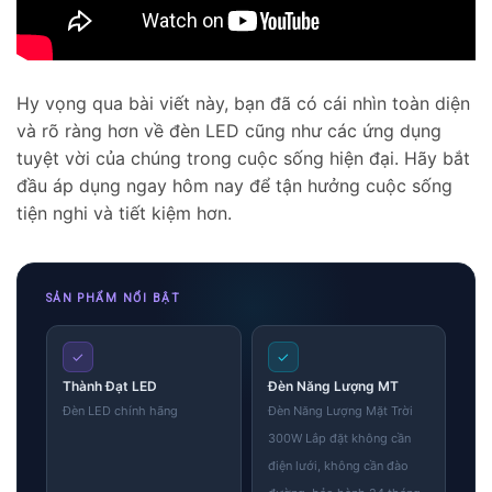
Hy vọng qua bài viết này, bạn đã có cái nhìn toàn diện
và rõ ràng hơn về đèn LED cũng như các ứng dụng
tuyệt vời của chúng trong cuộc sống hiện đại. Hãy bắt
đầu áp dụng ngay hôm nay để tận hưởng cuộc sống
tiện nghi và tiết kiệm hơn.
SẢN PHẨM NỔI BẬT
✓
✓
Thành Đạt LED
Đèn Năng Lượng MT
Đèn LED chính hãng
Đèn Năng Lượng Mặt Trời
300W Lắp đặt không cần
điện lưới, không cần đào