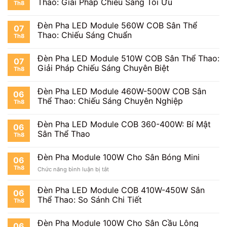
Thao: Giải Pháp Chiếu Sáng Tối Ưu
Th8
Đèn Pha LED Module 560W COB Sân Thể
07
Thao: Chiếu Sáng Chuẩn
Th8
Đèn Pha LED Module 510W COB Sân Thể Thao:
07
Giải Pháp Chiếu Sáng Chuyên Biệt
Th8
Đèn Pha LED Module 460W-500W COB Sân
06
Thể Thao: Chiếu Sáng Chuyên Nghiệp
Th8
Đèn Pha LED Module COB 360-400W: Bí Mật
06
Sân Thể Thao
Th8
Đèn Pha Module 100W Cho Sân Bóng Mini
06
Th8
ở
Chức năng bình luận bị tắt
Đèn
Pha
Đèn Pha LED Module COB 410W-450W Sân
06
Module
Thể Thao: So Sánh Chi Tiết
Th8
100W
Cho
Sân
Đèn Pha Module 100W Cho Sân Cầu Lông
06