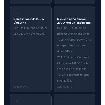
✓
✓
Đèn pha module 200W
Đèn sân bóng chuyền
Cầu Lông
200w module chống chói
Đèn Pha LED Module 200W
Đèn Pha LED 200W Sân
Sân Cầu Lông Chống Chói
Bóng Chuyền Chống Chói
TDLF-MKH200-BCV — Chip
Bridgelux/Philips/Cree,
driver MEAN
WELL/Philips/Inventronics.
Chống chói UGR<19, ánh
sáng đồng đều toàn sân
18×9m, tiêu chuẩn thi đấu
FIVB quốc tế
✓
✓