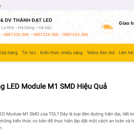
g
& DV THÀNH ĐẠT LED
Giao h
 La Khê – Hà Đông – Hà Nội.
- 0867.330.396 - 0867.224.396 - 0867.933.396
Cửa hàng
Tin tức
Kiến thức chiếu sáng
Video đèn led
Liên hệ
g LED Module M1 SMD Hiệu Quả
ED Module M1 SMD của TDL? Đây là loại đèn đường hiện đại, tiết k
những kiến thức cơ bản để thực hiện lắp đặt một cách an toàn và h
n.