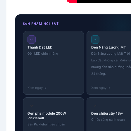
SẢN PHẨM NỔI BẬT
✓
✓
Thành Đạt LED
Đèn Năng Lượng MT
Đèn LED chính hãng
Đèn Năng Lượng Mặt Trờ
Lắp đặt không cần điện lư
không cần đào đường, bả
24 tháng.
✓
✓
Đèn pha module 200W
Đèn chiếu cây 18w
Pickleball
Chiếu sáng cảnh quan
Sân Pickleball tiêu chuẩn