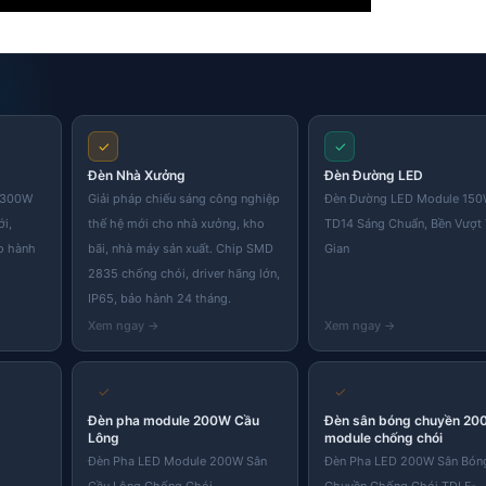
✓
✓
Đèn Nhà Xưởng
Đèn Đường LED
i 300W
Giải pháp chiếu sáng công nghiệp
Đèn Đường LED Module 15
ới,
thế hệ mới cho nhà xưởng, kho
TD14 Sáng Chuẩn, Bền Vượt
o hành
bãi, nhà máy sản xuất. Chip SMD
Gian
2835 chống chói, driver hãng lớn,
IP65, bảo hành 24 tháng.
✓
✓
Đèn pha module 200W Cầu
Đèn sân bóng chuyền 20
Lông
module chống chói
Đèn Pha LED Module 200W Sân
Đèn Pha LED 200W Sân Bón