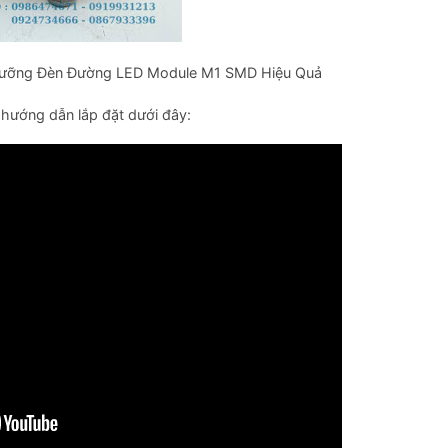
content
Dưỡng Đèn Đường LED Module M1 SMD Hiệu Quả
 hướng dẫn lắp đặt dưới đây: