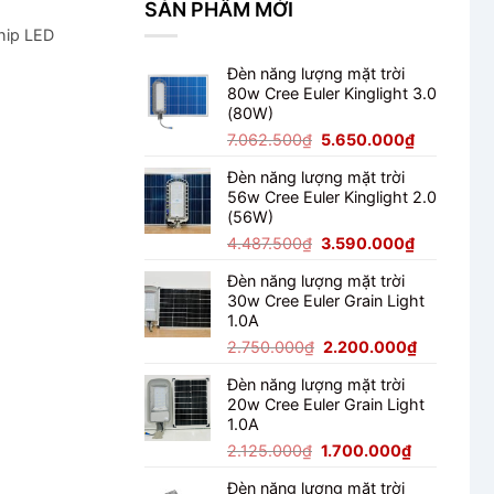
SẢN PHẨM MỚI
Không?
hip LED
Đèn năng lượng mặt trời
80w Cree Euler Kinglight 3.0
(80W)
Giá
Giá
7.062.500
₫
5.650.000
₫
gốc
hiện
Đèn năng lượng mặt trời
là:
tại
56w Cree Euler Kinglight 2.0
7.062.500₫.
là:
(56W)
5.650.000
Giá
Giá
4.487.500
₫
3.590.000
₫
gốc
hiện
Đèn năng lượng mặt trời
là:
tại
30w Cree Euler Grain Light
4.487.500₫.
là:
1.0A
3.590.000
Giá
Giá
2.750.000
₫
2.200.000
₫
gốc
hiện
Đèn năng lượng mặt trời
là:
tại
20w Cree Euler Grain Light
2.750.000₫.
là:
1.0A
2.200.000
Giá
Giá
2.125.000
₫
1.700.000
₫
gốc
hiện
Đèn năng lượng mặt trời
là:
tại