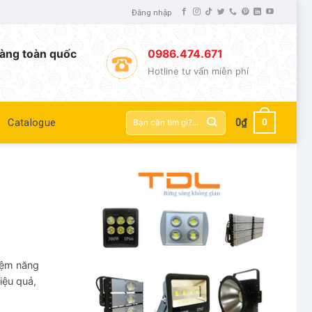
Đăng nhập
àng toàn quốc
0986.474.671
Hotline tư vấn miễn phí
Tìm
0
Catalogue
0
₫
kiếm:
iệm năng
iệu quả,