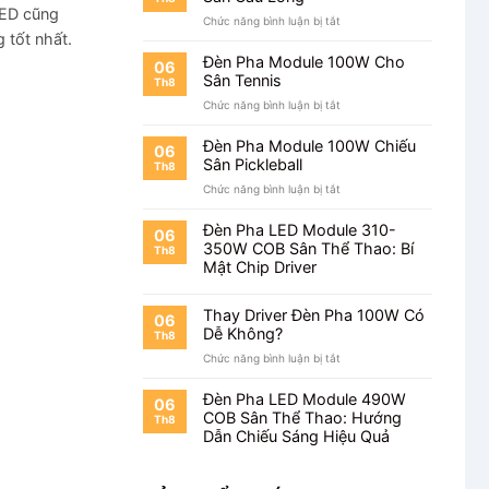
LED cũng
ở
Chức năng bình luận bị tắt
 tốt nhất.
Đèn
Pha
Đèn Pha Module 100W Cho
06
Module
Sân Tennis
Th8
100W
ở
Chức năng bình luận bị tắt
Cho
Đèn
Sân
Pha
Cầu
Đèn Pha Module 100W Chiếu
06
Module
Lông
Sân Pickleball
Th8
100W
ở
Chức năng bình luận bị tắt
Cho
Đèn
Sân
Pha
Tennis
Đèn Pha LED Module 310-
06
Module
350W COB Sân Thể Thao: Bí
Th8
100W
Mật Chip Driver
Chiếu
Sân
Pickleball
Thay Driver Đèn Pha 100W Có
06
Dễ Không?
Th8
ở
Chức năng bình luận bị tắt
Thay
Driver
Đèn Pha LED Module 490W
06
Đèn
COB Sân Thể Thao: Hướng
Th8
Pha
Dẫn Chiếu Sáng Hiệu Quả
100W
Có
Dễ