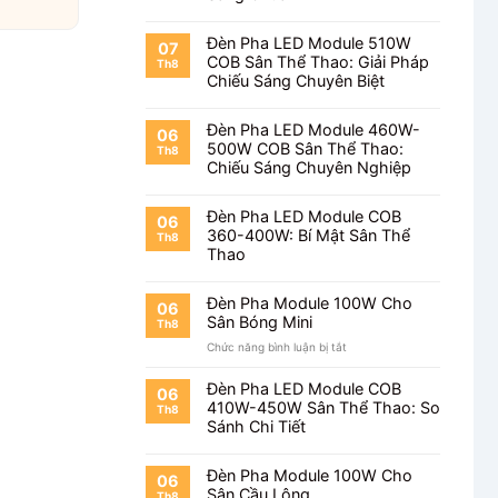
Đèn Pha LED Module 510W
07
COB Sân Thể Thao: Giải Pháp
Th8
Chiếu Sáng Chuyên Biệt
Đèn Pha LED Module 460W-
06
500W COB Sân Thể Thao:
Th8
Chiếu Sáng Chuyên Nghiệp
Đèn Pha LED Module COB
06
360-400W: Bí Mật Sân Thể
Th8
Thao
Đèn Pha Module 100W Cho
06
Sân Bóng Mini
Th8
ở
Chức năng bình luận bị tắt
Đèn
Pha
Đèn Pha LED Module COB
06
Module
410W-450W Sân Thể Thao: So
Th8
100W
Sánh Chi Tiết
Cho
Sân
Bóng
Đèn Pha Module 100W Cho
06
Mini
Sân Cầu Lông
Th8