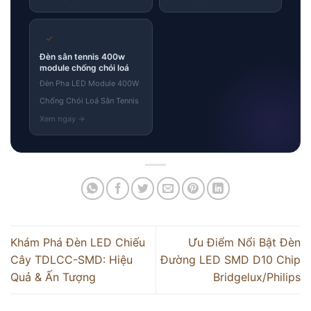
✓
Đèn sân tennis 400w
module chống chói loá
Đèn Pha LED Module 400W
Chống Chói Loá Sân Tennis
Khám Phá Đèn LED Chiếu
Ưu Điểm Nổi Bật Đèn
Cây TDLCC-SMD: Hiệu
Đường LED SMD D10 Chip
Quả & Ấn Tượng
Bridgelux/Philips