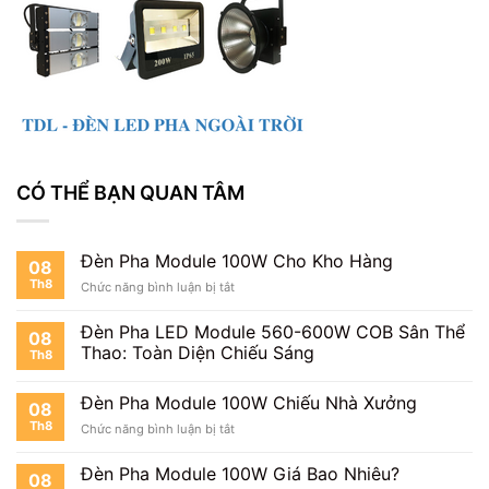
CÓ THỂ BẠN QUAN TÂM
Đèn Pha Module 100W Cho Kho Hàng
08
Th8
ở
Chức năng bình luận bị tắt
Đèn
Pha
Đèn Pha LED Module 560-600W COB Sân Thể
08
Module
Thao: Toàn Diện Chiếu Sáng
Th8
100W
Cho
Kho
Đèn Pha Module 100W Chiếu Nhà Xưởng
08
Hàng
Th8
ở
Chức năng bình luận bị tắt
Đèn
Pha
Đèn Pha Module 100W Giá Bao Nhiêu?
08
Module