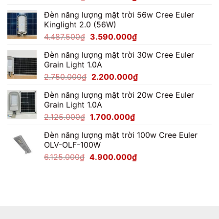
gốc
hiện
Đèn năng lượng mặt trời 56w Cree Euler
là:
tại
Kinglight 2.0 (56W)
7.062.500₫.
là:
Giá
Giá
4.487.500
₫
3.590.000
₫
5.650.000₫.
gốc
hiện
Đèn năng lượng mặt trời 30w Cree Euler
là:
tại
Grain Light 1.0A
4.487.500₫.
là:
Giá
Giá
2.750.000
₫
2.200.000
₫
3.590.000₫.
gốc
hiện
Đèn năng lượng mặt trời 20w Cree Euler
là:
tại
Grain Light 1.0A
2.750.000₫.
là:
Giá
Giá
2.125.000
₫
1.700.000
₫
2.200.000₫.
gốc
hiện
Đèn năng lượng mặt trời 100w Cree Euler
là:
tại
OLV-OLF-100W
2.125.000₫.
là:
Giá
Giá
6.125.000
₫
4.900.000
₫
1.700.000₫.
gốc
hiện
là:
tại
6.125.000₫.
là:
4.900.000₫.