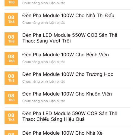
Th8
ở
Chức năng bình luận bị tắt
100W
Đèn
Chiếu
Pha
Nhà
Đèn Pha Module 100W Cho Nhà Thi Đấu
08
Module
Xưởng
Th8
ở
Chức năng bình luận bị tắt
100W
Đèn
Giá
Pha
Bao
Đèn Pha LED Module 550W COB Sân Thể
08
Module
Nhiêu?
Thao: Sáng Vượt Trội
Th8
100W
Cho
Nhà
Đèn Pha Module 100W Cho Bệnh Viện
08
Thi
Th8
ở
Chức năng bình luận bị tắt
Đấu
Đèn
Pha
Đèn Pha Module 100W Cho Trường Học
08
Module
Th8
ở
Chức năng bình luận bị tắt
100W
Đèn
Cho
Pha
Bệnh
Đèn Pha Module 100W Cho Khuôn Viên
08
Module
Viện
Th8
ở
Chức năng bình luận bị tắt
100W
Đèn
Cho
Pha
Trường
Đèn Pha LED Module 590W COB Sân Thể
08
Module
Học
Thao: Chiếu Sáng Hiệu Quả
Th8
100W
Cho
Khuôn
Đèn Pha Module 100W Cho Nhà Xe
08