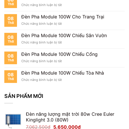
Viên
Th8
ở
Chức năng bình luận bị tắt
Đèn
Pha
Đèn Pha Module 100W Cho Trang Trại
08
Module
Th8
ở
Chức năng bình luận bị tắt
100W
Đèn
Cho
Pha
Nhà
Đèn Pha Module 100W Chiếu Sân Vườn
08
Module
Xe
Th8
ở
Chức năng bình luận bị tắt
100W
Đèn
Cho
Pha
Trang
Đèn Pha Module 100W Chiếu Cổng
08
Module
Trại
Th8
ở
Chức năng bình luận bị tắt
100W
Đèn
Chiếu
Pha
Sân
Đèn Pha Module 100W Chiếu Tòa Nhà
08
Module
Vườn
Th8
ở
Chức năng bình luận bị tắt
100W
Đèn
Chiếu
Pha
Cổng
Module
SẢN PHẨM MỚI
100W
Chiếu
Tòa
Đèn năng lượng mặt trời 80w Cree Euler
Nhà
Kinglight 3.0 (80W)
Giá
Giá
7.062.500
₫
5.650.000
₫