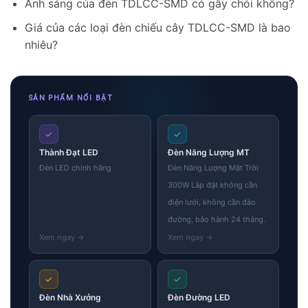
Ánh sáng của đèn TDLCC-SMD có gây chói không?
Giá của các loại đèn chiếu cây TDLCC-SMD là bao
nhiêu?
SẢN PHẨM NỔI BẬT
✓
✓
Thành Đạt LED
Đèn Năng Lượng MT
Đèn LED chính hãng
Đèn Năng Lượng Mặt Trời
300W Lắp đặt không cần
điện lưới, không cần đào
đường, bảo hành 24 tháng.
✓
✓
Đèn Nhà Xưởng
Đèn Đường LED