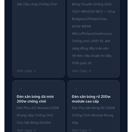
Sân Cầu Lông Chống Chói
Bóng Chuyền Chống Chói
TDLF-MKH200-BCV — Chip
Bridgelux/Philips/Cree,
driver MEAN
WELL/Philips/Inventronics.
Chống chói UGR<19, ánh
sáng đồng đều toàn sân
18×9m, tiêu chuẩn thi đấu
FIVB quốc tế
✓
✓
Đèn sân bóng đá mini
Đèn sân bóng rổ 200w
200w chống chói
module cao cấp
Đèn Pha LED Module 200W
Đèn Pha Sân Bóng Rổ 200W
Khung Hộp Chống Chói
Chống Chói Module Khung
Cho Sân Bóng Đá Mini
Hộp