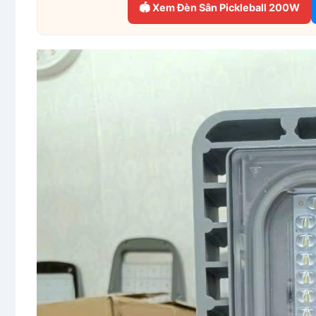
🏟 Xem Đèn Sân Pickleball 200W