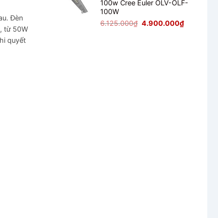
100w Cree Euler OLV-OLF-
2.125.000₫.
là:
100W
1.700.000₫
au. Đèn
Giá
Giá
6.125.000
₫
4.900.000
₫
t, từ 50W
gốc
hiện
hi quyết
là:
tại
6.125.000₫.
là:
4.900.000