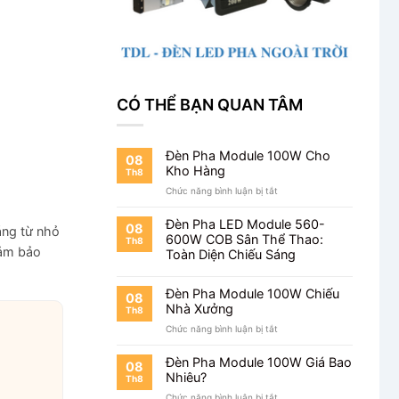
CÓ THỂ BẠN QUAN TÂM
Đèn Pha Module 100W Cho
08
Kho Hàng
Th8
ở
Chức năng bình luận bị tắt
Đèn
Pha
Đèn Pha LED Module 560-
08
áng từ nhỏ
Module
600W COB Sân Thể Thao:
Th8
100W
đảm bảo
Toàn Diện Chiếu Sáng
Cho
Kho
Hàng
Đèn Pha Module 100W Chiếu
08
Nhà Xưởng
Th8
ở
Chức năng bình luận bị tắt
Đèn
Pha
Đèn Pha Module 100W Giá Bao
08
Module
Nhiêu?
Th8
100W
ở
Chức năng bình luận bị tắt