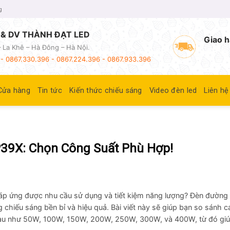
g
& DV THÀNH ĐẠT LED
Giao h
 La Khê – Hà Đông – Hà Nội.
- 0867.330.396 - 0867.224.396 - 0867.933.396
Cửa hàng
Tin tức
Kiến thức chiếu sáng
Video đèn led
Liên hệ
P39X: Chọn Công Suất Phù Hợp!
 đáp ứng được nhu cầu sử dụng và tiết kiệm năng lượng? Đèn đường 
 chiếu sáng bền bỉ và hiệu quả. Bài viết này sẽ giúp bạn so sánh 
hau như 50W, 100W, 150W, 200W, 250W, 300W, và 400W, từ đó giú