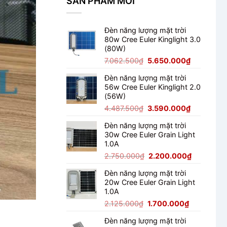
SẢN PHẨM MỚI
100W
Chiếu
Tòa
Đèn năng lượng mặt trời
Nhà
80w Cree Euler Kinglight 3.0
(80W)
Giá
Giá
7.062.500
₫
5.650.000
₫
gốc
hiện
Đèn năng lượng mặt trời
là:
tại
56w Cree Euler Kinglight 2.0
7.062.500₫.
là:
(56W)
5.650.000
Giá
Giá
4.487.500
₫
3.590.000
₫
gốc
hiện
Đèn năng lượng mặt trời
là:
tại
30w Cree Euler Grain Light
4.487.500₫.
là:
1.0A
3.590.000
Giá
Giá
2.750.000
₫
2.200.000
₫
gốc
hiện
Đèn năng lượng mặt trời
là:
tại
20w Cree Euler Grain Light
2.750.000₫.
là:
1.0A
2.200.000
Giá
Giá
2.125.000
₫
1.700.000
₫
gốc
hiện
Đèn năng lượng mặt trời
là:
tại