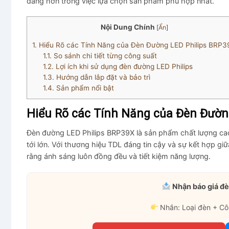
dàng hơn trong việc lựa chọn sản phẩm phù hợp nhất.
Nội Dung Chính
[
Ẩn
]
1.
Hiểu Rõ các Tính Năng của Đèn Đường LED Philips BRP3
1.1.
So sánh chi tiết từng công suất
1.2.
Lợi ích khi sử dụng đèn đường LED Philips
1.3.
Hướng dẫn lắp đặt và bảo trì
1.4.
Sản phẩm nổi bật
Hiểu Rõ các Tính Năng của Đèn Đườn
Đèn đường LED Philips BRP39X là sản phẩm chất lượng cao
tới lớn. Với thương hiệu TDL đáng tin cậy và sự kết hợp g
rằng ánh sáng luôn đồng đều và tiết kiệm năng lượng.
Nhận báo giá đè
Nhắn: Loại đèn + Cô