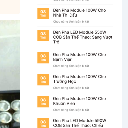
Chiếu
Đèn
Nhà
Pha
Xưởng
Đèn Pha Module 100W Cho
08
Module
Nhà Thi Đấu
Th8
100W
ở
Chức năng bình luận bị tắt
Giá
Đèn
Bao
Pha
Nhiêu?
Đèn Pha LED Module 550W
08
Module
COB Sân Thể Thao: Sáng Vượt
Th8
100W
Trội
Cho
Nhà
Thi
Đèn Pha Module 100W Cho
08
Đấu
Bệnh Viện
Th8
ở
Chức năng bình luận bị tắt
Đèn
Pha
Đèn Pha Module 100W Cho
08
Module
Trường Học
Th8
100W
ở
Chức năng bình luận bị tắt
Cho
Đèn
Bệnh
Pha
Viện
Đèn Pha Module 100W Cho
08
Module
Khuôn Viên
Th8
100W
ở
Chức năng bình luận bị tắt
Cho
Đèn
Trường
Pha
Học
Đèn Pha LED Module 590W
08
Module
COB Sân Thể Thao: Chiếu
Th8
100W