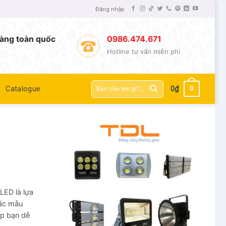
Đăng nhập
àng toàn quốc
0986.474.671
Hotline tư vấn miễn phí
Tìm
0
Catalogue
0
₫
kiếm:
LED là lựa
các mẫu
p bạn dễ