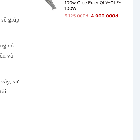
100w Cree Euler OLV-OLF-
2.125.000₫.
là:
100W
1.700.000₫
Giá
Giá
6.125.000
₫
4.900.000
₫
 sẽ giúp
gốc
hiện
là:
tại
6.125.000₫.
là:
4.900.000
úng có
iện và
 vậy, sử
tài