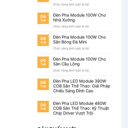
ở
Chức năng bình luận bị tắt
Đèn
Pha
Đèn Pha Module 100W Cho
06
Module
Nhà Xưởng
Th8
100W
ở
Chức năng bình luận bị tắt
Cho
Đèn
Kho
Pha
Hàng
Đèn Pha Module 100W Cho
06
Module
Sân Bóng Đá Mini
Th8
100W
ở
Chức năng bình luận bị tắt
Cho
Đèn
Nhà
Pha
Xưởng
Đèn Pha Module 100W Cho
06
Module
Sân Cầu Lông
Th8
100W
ở
Chức năng bình luận bị tắt
Cho
Đèn
Sân
Pha
Bóng
Đèn Pha LED Module 390W
06
Module
Đá
COB Sân Thể Thao: Giải Pháp
Th8
100W
Mini
Chiếu Sáng Đỉnh Cao
Cho
Sân
Cầu
Đèn Pha LED Module 480W
06
Lông
COB Sân Thể Thao: Kỹ Thuật
Th8
Chip Driver Vượt Trội