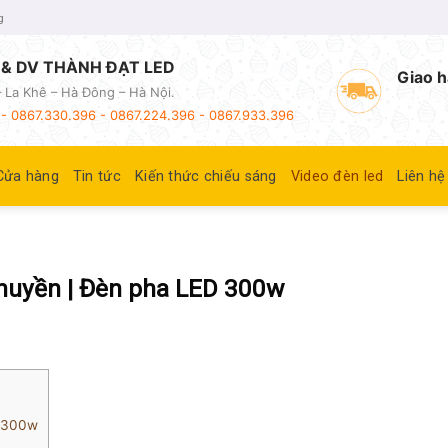
g
& DV THÀNH ĐẠT LED
Giao h
 La Khê – Hà Đông – Hà Nội.
- 0867.330.396 - 0867.224.396 - 0867.933.396
Cửa hàng
Tin tức
Kiến thức chiếu sáng
Video đèn led
Liên hệ
huyền | Đèn pha LED 300w
D 300w