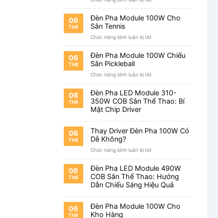
Đèn
Pha
Đèn Pha Module 100W Cho
06
Module
Sân Tennis
Th8
100W
ở
Chức năng bình luận bị tắt
Cho
Đèn
Sân
Pha
Cầu
Đèn Pha Module 100W Chiếu
06
Module
Lông
Sân Pickleball
Th8
100W
ở
Chức năng bình luận bị tắt
Cho
Đèn
Sân
Pha
Tennis
Đèn Pha LED Module 310-
06
Module
350W COB Sân Thể Thao: Bí
Th8
100W
Mật Chip Driver
Chiếu
Sân
Pickleball
Thay Driver Đèn Pha 100W Có
06
Dễ Không?
Th8
ở
Chức năng bình luận bị tắt
Thay
Driver
Đèn Pha LED Module 490W
06
Đèn
COB Sân Thể Thao: Hướng
Th8
Pha
Dẫn Chiếu Sáng Hiệu Quả
100W
Có
Dễ
Đèn Pha Module 100W Cho
06
Không?
Kho Hàng
Th8