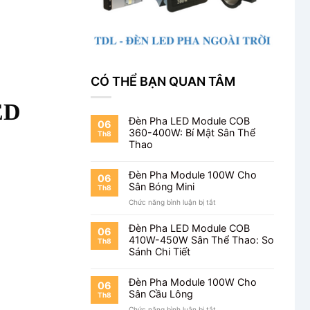
CÓ THỂ BẠN QUAN TÂM
ED
Đèn Pha LED Module COB
06
360-400W: Bí Mật Sân Thể
Th8
Thao
Đèn Pha Module 100W Cho
06
Sân Bóng Mini
Th8
ở
Chức năng bình luận bị tắt
Đèn
Pha
Đèn Pha LED Module COB
06
Module
410W-450W Sân Thể Thao: So
Th8
100W
Sánh Chi Tiết
Cho
Sân
Bóng
Đèn Pha Module 100W Cho
06
Mini
Sân Cầu Lông
Th8
ở
Chức năng bình luận bị tắt