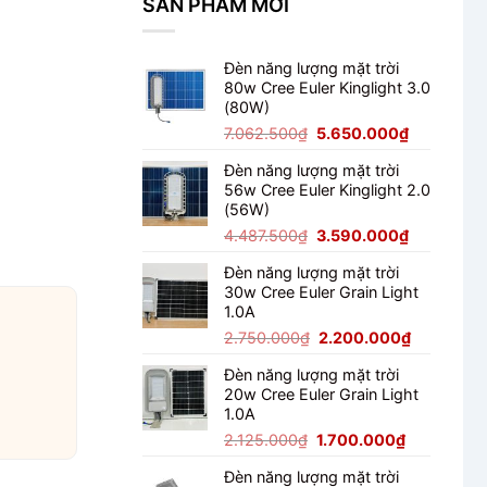
SẢN PHẨM MỚI
Đèn năng lượng mặt trời
80w Cree Euler Kinglight 3.0
(80W)
Giá
Giá
7.062.500
₫
5.650.000
₫
gốc
hiện
Đèn năng lượng mặt trời
là:
tại
56w Cree Euler Kinglight 2.0
7.062.500₫.
là:
(56W)
5.650.000
Giá
Giá
4.487.500
₫
3.590.000
₫
gốc
hiện
Đèn năng lượng mặt trời
là:
tại
30w Cree Euler Grain Light
4.487.500₫.
là:
1.0A
3.590.000
Giá
Giá
2.750.000
₫
2.200.000
₫
gốc
hiện
Đèn năng lượng mặt trời
là:
tại
20w Cree Euler Grain Light
2.750.000₫.
là:
1.0A
2.200.000
Giá
Giá
2.125.000
₫
1.700.000
₫
gốc
hiện
Đèn năng lượng mặt trời
là:
tại