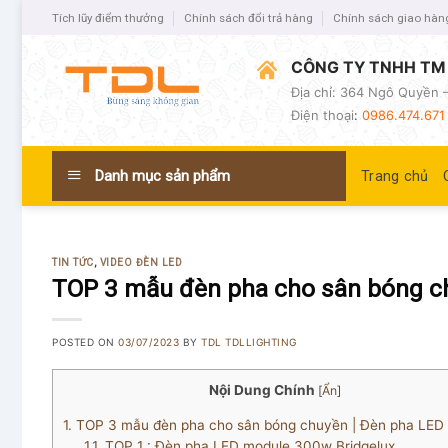
Tích lũy điểm thưởng
Chính sách đổi trả hàng
Chính sách giao hàn
CÔNG TY TNHH TM 
Địa chỉ: 364 Ngô Quyền –
Điện thoại
:
0986.474.671 
Danh mục sản phẩm
Trang chủ
TIN TỨC
,
VIDEO ĐÈN LED
TOP 3 mẫu đèn pha cho sân bóng c
POSTED ON
03/07/2023
BY
TDL TDLLIGHTING
Nội Dung Chính
[
Ẩn
]
1.
TOP 3 mẫu đèn pha cho sân bóng chuyền | Đèn pha LE
1.1.
TOP 1 : Đèn pha LED module 300w Bridgelux