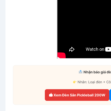
Nhận báo giá đè
Nhắn: Loại đèn + Cô
🏟 Xem Đèn Sân Pickleball 200W