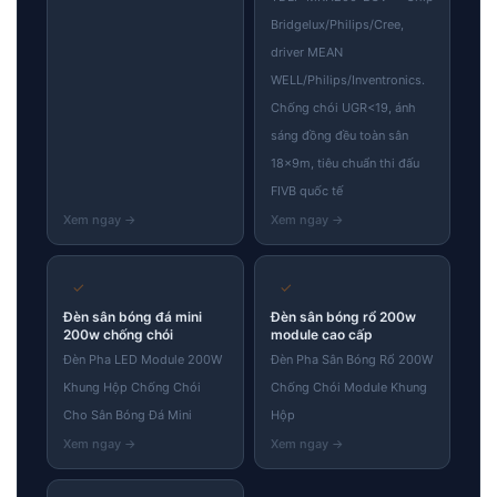
Bridgelux/Philips/Cree,
driver MEAN
WELL/Philips/Inventronics.
Chống chói UGR<19, ánh
sáng đồng đều toàn sân
18×9m, tiêu chuẩn thi đấu
FIVB quốc tế
✓
✓
Đèn sân bóng đá mini
Đèn sân bóng rổ 200w
200w chống chói
module cao cấp
Đèn Pha LED Module 200W
Đèn Pha Sân Bóng Rổ 200W
Khung Hộp Chống Chói
Chống Chói Module Khung
Cho Sân Bóng Đá Mini
Hộp