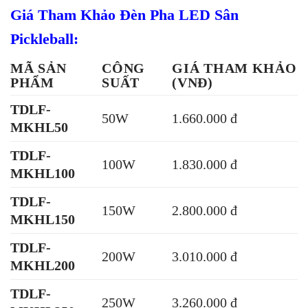
Giá Tham Khảo Đèn Pha LED Sân
Pickleball:
MÃ SẢN
CÔNG
GIÁ THAM KHẢO
PHẨM
SUẤT
(VNĐ)
TDLF-
50W
1.660.000 đ
MKHL50
TDLF-
100W
1.830.000 đ
MKHL100
TDLF-
150W
2.800.000 đ
MKHL150
TDLF-
200W
3.010.000 đ
MKHL200
TDLF-
250W
3.260.000 đ