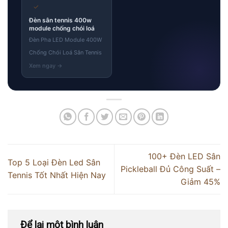
✓
Đèn sân tennis 400w
module chống chói loá
Đèn Pha LED Module 400W
Chống Chói Loá Sân Tennis
100+ Đèn LED Sân
Top 5 Loại Đèn Led Sân
Pickleball Đủ Công Suất –
Tennis Tốt Nhất Hiện Nay
Giảm 45%
Để lại một bình luận