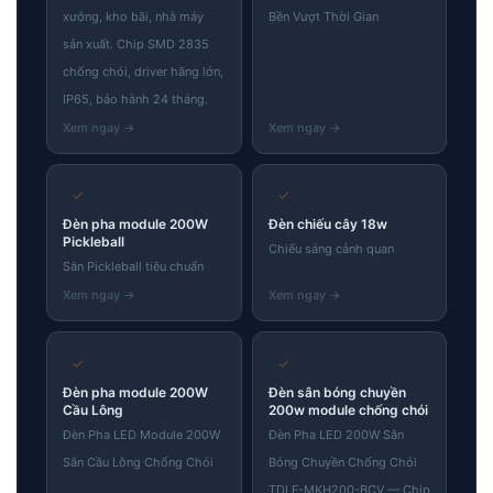
xưởng, kho bãi, nhà máy
Bền Vượt Thời Gian
sản xuất. Chip SMD 2835
chống chói, driver hãng lớn,
IP65, bảo hành 24 tháng.
✓
✓
Đèn pha module 200W
Đèn chiếu cây 18w
Pickleball
Chiếu sáng cảnh quan
Sân Pickleball tiêu chuẩn
✓
✓
Đèn pha module 200W
Đèn sân bóng chuyền
Cầu Lông
200w module chống chói
Đèn Pha LED Module 200W
Đèn Pha LED 200W Sân
Sân Cầu Lông Chống Chói
Bóng Chuyền Chống Chói
TDLF-MKH200-BCV — Chip