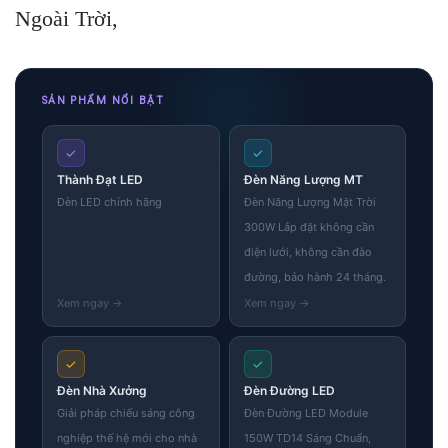
Ngoài Trời,
SẢN PHẨM NỔI BẬT
✓
✓
Thành Đạt LED
Đèn Năng Lượng MT
Đèn LED chính hãng
Đèn Năng Lượng Mặt Trời
300W Lắp đặt không cần
điện lưới, không cần đào
đường, bảo hành 24 tháng.
✓
✓
Đèn Nhà Xưởng
Đèn Đường LED
Giải pháp chiếu sáng công
Đèn Đường LED Module
nghiệp thế hệ mới cho nhà
150W TD14 Sáng Chuẩn,