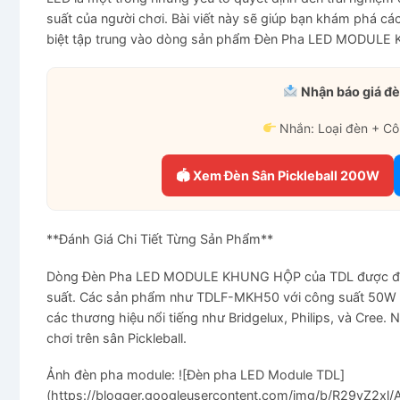
suất của người chơi. Bài viết này sẽ giúp bạn khám phá c
biệt tập trung vào dòng sản phẩm Đèn Pha LED MODULE
Nhận báo giá đè
Nhắn: Loại đèn + Cô
🏟 Xem Đèn Sân Pickleball 200W
**Đánh Giá Chi Tiết Từng Sản Phẩm**
Dòng Đèn Pha LED MODULE KHUNG HỘP của TDL được đánh
suất. Các sản phẩm như TDLF-MKH50 với công suất 50W 
các thương hiệu nổi tiếng như Bridgelux, Philips, và Cree.
chơi trên sân Pickleball.
Ảnh đèn pha module: ![Đèn pha LED Module TDL]
(https://blogger.googleusercontent.com/img/b/R29v