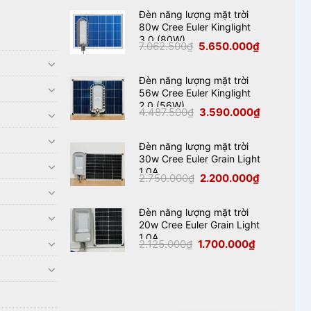
Đèn năng lượng mặt trời
80w Cree Euler Kinglight
3.0 (80W)
Giá
Giá
7.062.500
₫
5.650.000
₫
gốc
hiện
là:
tại
7.062.500₫.
là:
5.650.000₫
Đèn năng lượng mặt trời
56w Cree Euler Kinglight
2.0 (56W)
Giá
Giá
4.487.500
₫
3.590.000
₫
gốc
hiện
là:
tại
4.487.500₫.
là:
3.590.000₫
Đèn năng lượng mặt trời
30w Cree Euler Grain Light
1.0A
Giá
Giá
2.750.000
₫
2.200.000
₫
gốc
hiện
là:
tại
2.750.000₫.
là:
2.200.000₫
Đèn năng lượng mặt trời
20w Cree Euler Grain Light
1.0A
Giá
Giá
2.125.000
₫
1.700.000
₫
gốc
hiện
là:
tại
2.125.000₫.
là:
1.700.000₫.