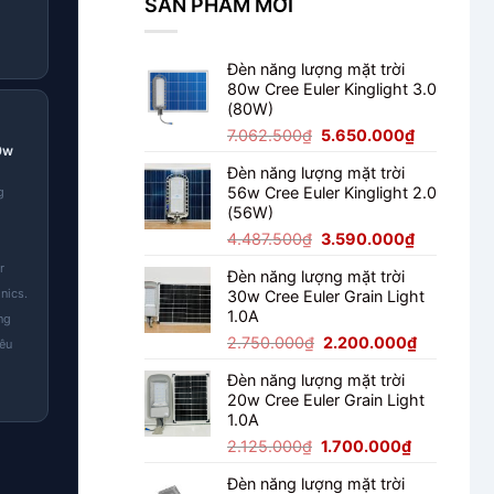
SẢN PHẨM MỚI
Lông
Đèn năng lượng mặt trời
80w Cree Euler Kinglight 3.0
(80W)
Giá
Giá
7.062.500
₫
5.650.000
₫
0w
gốc
hiện
Đèn năng lượng mặt trời
là:
tại
56w Cree Euler Kinglight 2.0
g
7.062.500₫.
là:
(56W)
5.650.000
Giá
Giá
4.487.500
₫
3.590.000
₫
gốc
hiện
r
Đèn năng lượng mặt trời
là:
tại
nics.
30w Cree Euler Grain Light
4.487.500₫.
là:
1.0A
ng
3.590.000
Giá
Giá
2.750.000
₫
2.200.000
₫
iêu
gốc
hiện
Đèn năng lượng mặt trời
là:
tại
20w Cree Euler Grain Light
2.750.000₫.
là:
1.0A
2.200.000
Giá
Giá
2.125.000
₫
1.700.000
₫
gốc
hiện
Đèn năng lượng mặt trời
là:
tại