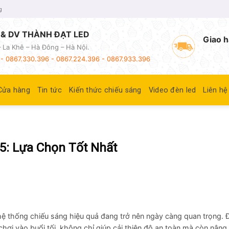
g
& DV THÀNH ĐẠT LED
Giao h
 La Khê – Hà Đông – Hà Nội.
- 0867.330.396 - 0867.224.396 - 0867.933.396
Cửa hàng
Tin tức
Kiến thức chiếu sáng
Video đèn led
Liên hệ
5: Lựa Chọn Tốt Nhất
t hệ thống chiếu sáng hiệu quả đang trở nên ngày càng quan trọng.
hơi vào buổi tối, không chỉ giúp cải thiện độ an toàn mà còn nâng