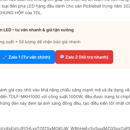
ác loại đèn pha LED hàng đầu dành cho sân Pickleball trong năm 20
 KHUNG HỘP của TDL.
n LED – tư vấn nhanh & giá tận xưởng
ng suất + Số lượng để nhận báo giá nhanh
Zalo 1 (Tư vấn chính)
Zalo 2 (Hỗ trợ nhanh)
 giá cao nhờ vào khả năng chiếu sáng mạnh mẽ và đa dạng về
đến TDLF-MKH1000 với công suất 1000W, đều được trang bị chip
 Những đèn này đem lại ánh sáng đồng đều, tạo điều kiện tốt nhất c
Z2xl/AVvXsEjzhJPCHLxsTOfZSxMOKLiW_W8hHeEc5vSuuIMZQSsxCqP