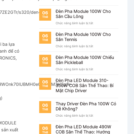
Cho
Sân
Bóng
Đèn Pha Module 100W Cho
ZE2GTr/s320/den-
06
Mini
Sân Cầu Lông
Th8
ở
Chức năng bình luận bị tắt
Đèn
Pha
Đèn Pha Module 100W Cho
06
Module
Sân Tennis
Th8
100W
 ba lựa
ở
Chức năng bình luận bị tắt
Cho
uanh để có
Đèn
Sân
Pha
Cầu
Đèn Pha Module 100W Chiếu
TRONICS,
06
Module
Lông
Sân Pickleball
Th8
100W
ở
Chức năng bình luận bị tắt
Cho
Đèn
Sân
Pha
Tennis
Đèn Pha LED Module 310-
06
Module
oHZDRWOnk70IUBMH0eQWPCM3HSpfk-
350W COB Sân Thể Thao: Bí
Th8
100W
Mật Chip Driver
Chiếu
g)
Sân
Pickleball
Thay Driver Đèn Pha 100W Có
06
Dễ Không?
Th8
ở
Chức năng bình luận bị tắt
Thay
D MODULE
Driver
Đèn Pha LED Module 490W
06
 sản xuất
Đèn
COB Sân Thể Thao: Hướng
Th8