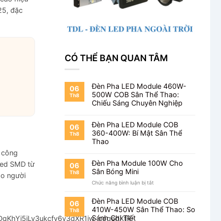
25, đặc
CÓ THỂ BẠN QUAN TÂM
Đèn Pha LED Module 460W-
06
500W COB Sân Thể Thao:
Th8
Chiếu Sáng Chuyên Nghiệp
Đèn Pha LED Module COB
06
360-400W: Bí Mật Sân Thể
Th8
Thao
 công
Đèn Pha Module 100W Cho
led SMD từ
06
Sân Bóng Mini
Th8
ho người
ở
Chức năng bình luận bị tắt
Đèn
Pha
Đèn Pha LED Module COB
06
Module
410W-450W Sân Thể Thao: So
Th8
100W
Sánh Chi Tiết
DgKhYj5iLv3ukcfv6y3dXR1jw_cogedXtR-