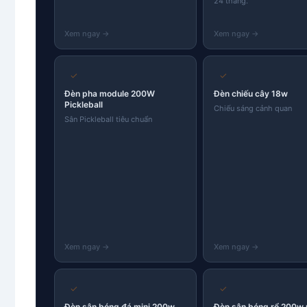
24 tháng.
✓
✓
Đèn pha module 200W
Đèn chiếu cây 18w
Pickleball
Chiếu sáng cảnh quan
Sân Pickleball tiêu chuẩn
✓
✓
Đèn sân bóng đá mini 200w
Đèn sân bóng rổ 200w