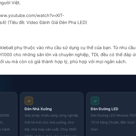
gười Việt.
/www.youtube.com/watch?v=XiT-
(Tiêu đề: Video Đánh Giá Đèn Pha LED)
kleball phụ thuộc vào nhu cầu sử dụng cụ thể của bạn. Từ nhu cầu
000 cho những sân lớn và chuyên nghiệp, TDL đều có thể đáp ứ
ối ưu mà còn có giá thành hợp lý, phù hợp với mọi ngân sách.
✓
✓
Đèn Nhà Xưởng
Đèn Đường LED
i 300W
Giải pháp chiếu sáng công nghiệp
Đèn Đường LED Module 15
ới,
thế hệ mới cho nhà xưởng, kho
TD14 Sáng Chuẩn, Bền Vượt
o hành
bãi, nhà máy sản xuất. Chip SMD
Gian