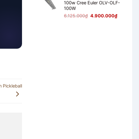
100w Cree Euler OLV-OLF-
2.125.000₫.
là:
100W
1.700.000₫
Giá
Giá
6.125.000
₫
4.900.000
₫
gốc
hiện
là:
tại
6.125.000₫.
là:
4.900.000
Pickleball