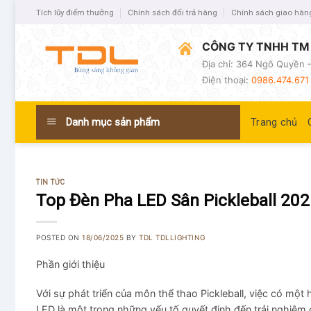
Tích lũy điểm thưởng
Chính sách đổi trả hàng
Chính sách giao hàn
CÔNG TY TNHH TM 
Địa chỉ: 364 Ngô Quyền –
Điện thoại
:
0986.474.671 
Danh mục sản phẩm
Trang chủ
TIN TỨC
Top Đèn Pha LED Sân Pickleball 202
POSTED ON
18/06/2025
BY
TDL TDLLIGHTING
Phần giới thiệu
Với sự phát triển của môn thể thao Pickleball, việc có mộ
LED là một trong những yếu tố quyết định đến trải nghiệm c