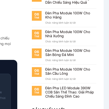
Pha
Dẫn Chiếu Sáng Hiệu Quả
100W
Có
Dễ
Đèn Pha Module 100W Cho
06
Không?
Kho Hàng
Th8
ở
Chức năng bình luận bị tắt
Đèn
Pha
Đèn Pha Module 100W Cho
06
Module
Nhà Xưởng
Th8
 chiếu
100W
ở
Chức năng bình luận bị tắt
Cho
ng mọi
Đèn
Kho
Pha
Hàng
Đèn Pha Module 100W Cho
06
Module
Sân Bóng Đá Mini
Th8
100W
ở
Chức năng bình luận bị tắt
Cho
Đèn
Nhà
Pha
Xưởng
Đèn Pha Module 100W Cho
06
Module
Sân Cầu Lông
Th8
100W
ở
Chức năng bình luận bị tắt
Cho
Đèn
Sân
Pha
Bóng
Đèn Pha LED Module 390W
06
Module
Đá
COB Sân Thể Thao: Giải Pháp
0W
Th8
100W
Mini
Chiếu Sáng Đỉnh Cao
 Thời
Cho
Sân
Cầu