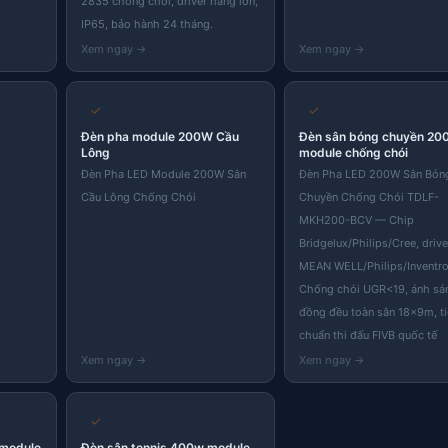
2835 chống chói, driver hãng lớn,
IP65, bảo hành 24 tháng.
Skip
to
content
✓
✓
Đèn pha module 200W Cầu
Đèn sân bóng chuyền 20
Lông
module chống chói
Đèn Pha LED Module 200W Sân
Đèn Pha LED 200W Sân Bón
Cầu Lông Chống Chói
Chuyền Chống Chói TDLF-
MKH200-BCV — Chip
Bridgelux/Philips/Cree, drive
MEAN WELL/Philips/Inventro
Chống chói UGR<19, ánh sá
đồng đều toàn sân 18×9m, t
chuẩn thi đấu FIVB quốc tế
✓
 module
Đèn sân tennis 400w module