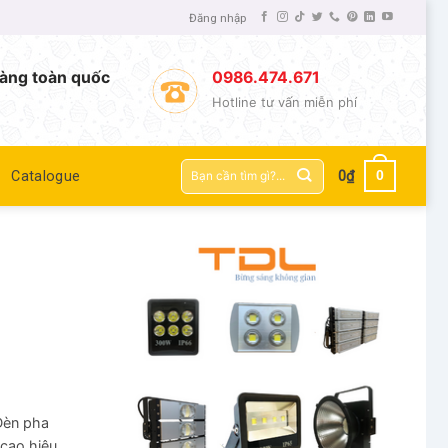
Đăng nhập
àng toàn quốc
0986.474.671
Hotline tư vấn miễn phí
Tìm
0
Catalogue
0
₫
kiếm:
 Đèn pha
 cao hiệu