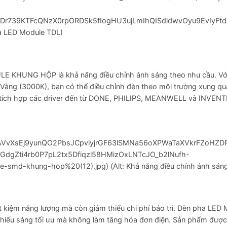
r739KTFcQNzX0rpORDSk5fIogHU3ujLmIhQISdldwvOyu9EvIyFtd7
a LED Module TDL)
LE KHUNG HỘP là khả năng điều chỉnh ánh sáng theo nhu cầu. Với
 Vàng (3000K), bạn có thể điều chỉnh đèn theo môi trường xung q
òn tích hợp các driver đến từ DONE, PHILIPS, MEANWELL và INVEN
vZ2xl/AVvXsEj9yunQO2PbsJCpviyjrGF63lSMNa56oXPWaTaXVkrFZ
gZti4rb0P7pL2tx5Dfiqzl58HMizOxLNTcJO_b2lNufh-
md-khung-hop%20(12).jpg) (Alt: Khả năng điều chỉnh ánh sán
ết kiệm năng lượng mà còn giảm thiểu chi phí bảo trì. Đèn pha LE
chiếu sáng tối ưu mà không làm tăng hóa đơn điện. Sản phẩm được