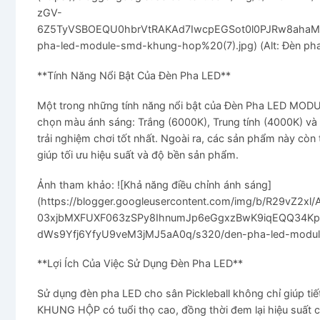
zGV-
6Z5TyVSBOEQU0hbrVtRAKAd7IwcpEGSot0l0PJRw8ahaMD
pha-led-module-smd-khung-hop%20(7).jpg) (Alt: Đèn ph
**Tính Năng Nổi Bật Của Đèn Pha LED**
Một trong những tính năng nổi bật của Đèn Pha LED MODU
chọn màu ánh sáng: Trắng (6000K), Trung tính (4000K) và
trải nghiệm chơi tốt nhất. Ngoài ra, các sản phẩm này c
giúp tối ưu hiệu suất và độ bền sản phẩm.
Ảnh tham khảo: ![Khả năng điều chỉnh ánh sáng]
(https://blogger.googleusercontent.com/img/b/R29
03xjbMXFUXF063zSPy8IhnumJp6eGgxzBwK9iqEQQ34KpGd
dWs9Yfj6YfyU9veM3jMJ5aA0q/s320/den-pha-led-module-s
**Lợi Ích Của Việc Sử Dụng Đèn Pha LED**
Sử dụng đèn pha LED cho sân Pickleball không chỉ giúp ti
KHUNG HỘP có tuổi thọ cao, đồng thời đem lại hiệu suất 