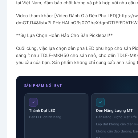
tại Việt Nam, đảm bảo chất lượng và phù hợp với nhu cầu n
Video tham khảo: [Video Đánh Giá Đèn Pha LED](https:/
dmGTJ14&list=PLPHgHALnG3s0ZGheXdqmDTfEfFDAThWs4) 
**Sự Lựa Chọn Hoàn Hảo Cho Sân Pickleball**
Cuối cùng, việc lựa chọn đèn pha LED phù hợp cho sân Pic
sáng ít như TDLF-MKH50 cho sân nhỏ, cho đến TDLF-MKH1
yêu cầu của bạn. Sản phẩm không chỉ cung cấp ánh sáng t
SẢN PHẨM NỔI BẬT
✓
✓
Thành Đạt LED
Đèn Năng Lượng MT
Đèn LED chính hãng
Đèn Năng Lượng Mặt Trờ
Lắp đặt không cần điện lư
không cần đào đường, bả