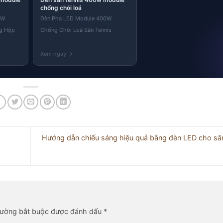
chống chói loá
0W
Đèn Pha LED Module 400W
g Hộp
Chống Chói Loá Sân Tennis
Hướng dẫn chiếu sáng hiệu quả bằng đèn LED cho sân 
rường bắt buộc được đánh dấu
*