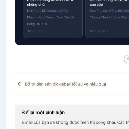
chống chói
cao cấp
Đèn Pha LED Module 200W
Đèn Pha Sân Bóng Rổ 20
Khung Hộp Chống Chói Cho Sân
Chống Chói Module Khun
Bóng Đá Mini
Bố trí đèn sân pickleball tối ưu và hiệu quả
Để lại một bình luận
Email của bạn sẽ không được hiển thị công khai.
Các t