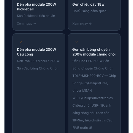
Đèn pha module 200W
Đèn chiếu cây 18w
Pickleball
Chiếu sáng cảnh quan
Sân Pickleball tiêu chuẩn
✓
✓
Đèn pha module 200W
Đèn sân bóng chuyền
Cầu Lông
200w module chống chói
Đèn Pha LED Module 200W
Đèn Pha LED 200W Sân
Sân Cầu Lông Chống Chói
Bóng Chuyền Chống Chói
TDLF-MKH200-BCV — Chip
Bridgelux/Philips/Cree,
driver MEAN
WELL/Philips/Inventronics.
Chống chói UGR<19, ánh
sáng đồng đều toàn sân
18×9m, tiêu chuẩn thi đấu
FIVB quốc tế