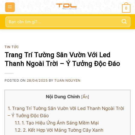
0
Tìm
kiếm:
TIN TỨC
Trang Trí Tường Sân Vườn Với Led
Thanh Ngoài Trời – Ý Tưởng Độc Đáo
POSTED ON
28/04/2025
BY
TUAN NGUYEN
Nội Dung Chính
[
Ẩn
]
1.
Trang Trí Tường Sân Vườn Với Led Thanh Ngoài Trời
– Ý Tưởng Độc Đáo
1.1.
1. Tạo Hiệu Ứng Ánh Sáng Mềm Mại
1.2.
2. Kết Hợp Với Mảng Tường Cây Xanh