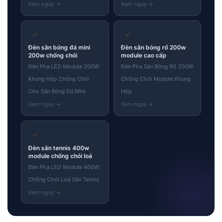
✓
✓
Đèn sân bóng đá mini
Đèn sân bóng rổ 200w
200w chống chói
module cao cấp
Đèn Pha LED Module 200W
Đèn Pha Sân Bóng Rổ 200W
Khung Hộp Chống Chói
Chống Chói Module Khung
Cho Sân Bóng Đá Mini
Hộp
✓
Đèn sân tennis 400w
module chống chói loá
Đèn Pha LED Module 400W
Chống Chói Loá Sân Tennis