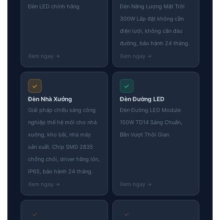
Đèn LED chính hãng
Đèn Năng Lượng Mặt Trời
300W Lắp đặt không cần
điện lưới, không cần đào
đường, bảo hành 24 tháng.
✓
✓
Đèn Nhà Xưởng
Đèn Đường LED
Giải pháp chiếu sáng công
Đèn Đường LED Module
nghiệp thế hệ mới cho nhà
150W TD14 Sáng Chuẩn,
xưởng, kho bãi, nhà máy
Bền Vượt Thời Gian
sản xuất. Chip SMD 2835
chống chói, driver hãng lớn,
IP65, bảo hành 24 tháng.
✓
✓