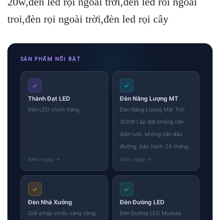
20w,đèn led rọi ngoài trời,den led roi ngoai
troi,đèn rọi ngoài trời,đèn led rọi cây
SẢN PHẨM NỔI BẬT
✓
✓
Thành Đạt LED
Đèn Năng Lượng MT
Đèn LED chính hãng
Đèn Năng Lượng Mặt Trời
300W Lắp đặt không cần
điện lưới, không cần đào
đường, bảo hành 24 tháng.
✓
✓
Đèn Nhà Xưởng
Đèn Đường LED
Giải pháp chiếu sáng công
Đèn Đường LED Module