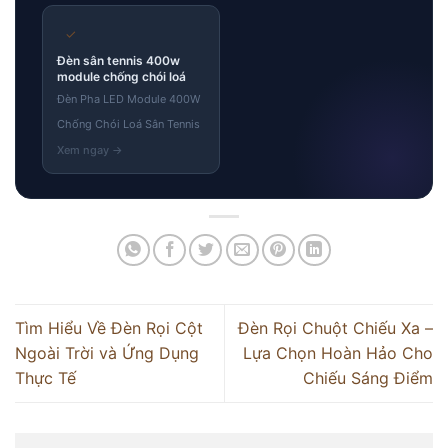
✓
Đèn sân tennis 400w
module chống chói loá
Đèn Pha LED Module 400W
Chống Chói Loá Sân Tennis
Tìm Hiểu Về Đèn Rọi Cột
Đèn Rọi Chuột Chiếu Xa –
Ngoài Trời và Ứng Dụng
Lựa Chọn Hoàn Hảo Cho
Thực Tế
Chiếu Sáng Điểm