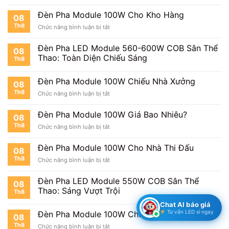
Đèn
Cho
Pha
Công
Đèn Pha Module 100W Cho Kho Hàng
08
Module
Trường
Th8
ở
Chức năng bình luận bị tắt
100W
Đèn
Chiếu
Pha
Bãi
Đèn Pha LED Module 560-600W COB Sân Thể
08
Module
Đỗ
Thao: Toàn Diện Chiếu Sáng
Th8
100W
Xe
Cho
Kho
Đèn Pha Module 100W Chiếu Nhà Xưởng
08
Hàng
Th8
ở
Chức năng bình luận bị tắt
Đèn
Pha
Đèn Pha Module 100W Giá Bao Nhiêu?
08
Module
Th8
ở
Chức năng bình luận bị tắt
100W
Đèn
Chiếu
Pha
Nhà
Đèn Pha Module 100W Cho Nhà Thi Đấu
08
Module
Xưởng
Th8
ở
Chức năng bình luận bị tắt
100W
Đèn
Giá
Pha
Bao
Đèn Pha LED Module 550W COB Sân Thể
08
Module
Nhiêu?
Thao: Sáng Vượt Trội
Th8
100W
Cho
Chat AI báo giá
Nhà
Tư vấn LED sỉ ngay
Đèn Pha Module 100W Cho Bệnh Viện
08
Thi
Th8
ở
Chức năng bình luận bị tắt