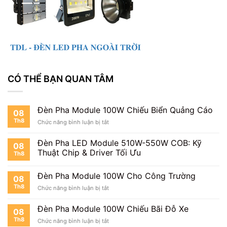
CÓ THỂ BẠN QUAN TÂM
Đèn Pha Module 100W Chiếu Biển Quảng Cáo
08
Th8
ở
Chức năng bình luận bị tắt
Đèn
Pha
Đèn Pha LED Module 510W-550W COB: Kỹ
08
Module
Thuật Chip & Driver Tối Ưu
Th8
100W
Chiếu
Biển
Đèn Pha Module 100W Cho Công Trường
08
Quảng
Th8
ở
Chức năng bình luận bị tắt
Cáo
Đèn
Pha
Đèn Pha Module 100W Chiếu Bãi Đỗ Xe
08
Module
Th8
ở
Chức năng bình luận bị tắt
100W