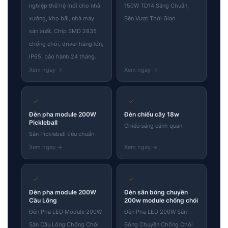
nghiệp thế hệ mới cho nhà
150W TD14 Sáng Chuẩn,
xưởng, kho bãi, nhà máy
Bền Vượt Thời Gian
sản xuất. Chip SMD 2835
chống chói, driver hãng lớn,
IP65, bảo hành 24 tháng.
✓
✓
Đèn pha module 200W
Đèn chiếu cây 18w
Pickleball
Chiếu sáng cảnh quan
Sân Pickleball tiêu chuẩn
✓
✓
Đèn pha module 200W
Đèn sân bóng chuyền
Cầu Lông
200w module chống chói
Đèn Pha LED Module 200W
Đèn Pha LED 200W Sân
Sân Cầu Lông Chống Chói
Bóng Chuyền Chống Chói