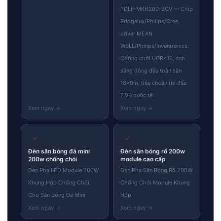
TDLF-MKH200-BCV — Chip
Bridgelux/Philips/Cree,
driver MEAN
WELL/Philips/Inventronics.
Chống chói UGR<19, ánh
sáng đồng đều toàn sân
18×9m, tiêu chuẩn thi đấu
FIVB quốc tế
✓
✓
Đèn sân bóng đá mini
Đèn sân bóng rổ 200w
200w chống chói
module cao cấp
Đèn Pha LED Module 200W
Đèn Pha Sân Bóng Rổ 200W
Khung Hộp Chống Chói
Chống Chói Module Khung
Cho Sân Bóng Đá Mini
Hộp