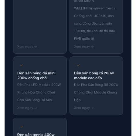
driver MEAN
WELL/Philips/Inventronics.
Chống chói UGR<19, ánh
sáng đồng đều toàn sân
18×9m, tiêu chuẩn thi đấu
FIVB quốc tế
✓
✓
Đèn sân bóng đá mini
Đèn sân bóng rổ 200w
200w chống chói
module cao cấp
Đèn Pha LED Module 200W
Đèn Pha Sân Bóng Rổ 200W
Khung Hộp Chống Chói
Chống Chói Module Khung
Cho Sân Bóng Đá Mini
Hộp
✓
Đèn sân tennis 400w