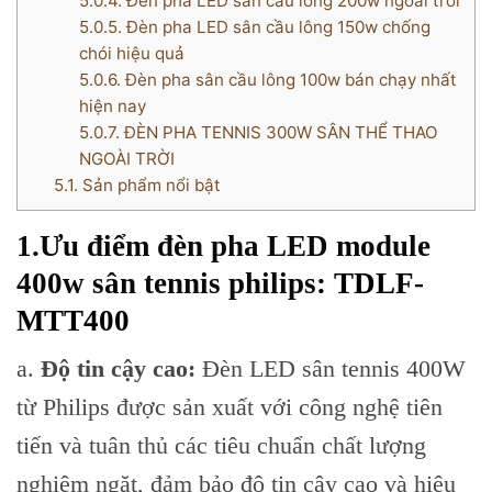
5.0.4.
Đèn pha LED sân cầu lông 200w ngoài trời
5.0.5.
Đèn pha LED sân cầu lông 150w chống
chói hiệu quả
5.0.6.
Đèn pha sân cầu lông 100w bán chạy nhất
hiện nay
5.0.7.
ĐÈN PHA TENNIS 300W SÂN THỂ THAO
NGOÀI TRỜI
5.1.
Sản phẩm nổi bật
1.Ưu điểm đèn pha LED module
400w sân tennis philips
: TDLF-
MTT400
a.
Độ tin cậy cao:
Đèn LED sân tennis 400W
từ Philips được sản xuất với công nghệ tiên
tiến và tuân thủ các tiêu chuẩn chất lượng
nghiêm ngặt, đảm bảo độ tin cậy cao và hiệu