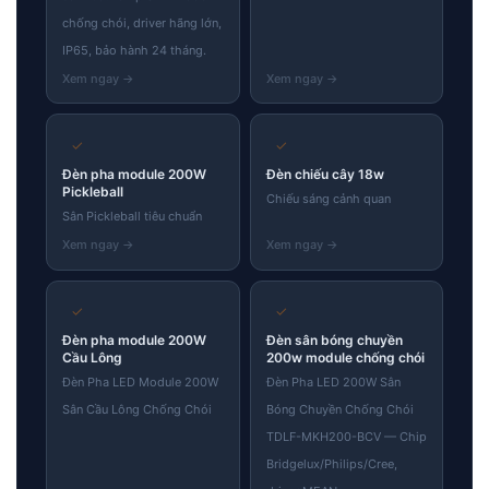
chống chói, driver hãng lớn,
IP65, bảo hành 24 tháng.
✓
✓
Đèn pha module 200W
Đèn chiếu cây 18w
Pickleball
Chiếu sáng cảnh quan
Sân Pickleball tiêu chuẩn
✓
✓
Đèn pha module 200W
Đèn sân bóng chuyền
Cầu Lông
200w module chống chói
Đèn Pha LED Module 200W
Đèn Pha LED 200W Sân
Sân Cầu Lông Chống Chói
Bóng Chuyền Chống Chói
TDLF-MKH200-BCV — Chip
Bridgelux/Philips/Cree,