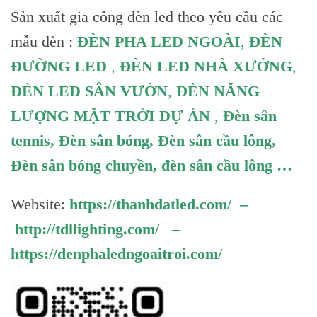
Sản xuất gia công đèn led theo yêu cầu các
mẫu đèn :
ĐÈN PHA LED NGOÀI
,
ĐÈN
ĐƯỜNG LED
,
ĐÈN LED NHÀ XƯỞNG
,
ĐÈN LED SÂN VƯỜN
,
ĐÈN NĂNG
LƯỢNG MẶT TRỜI DỰ ÁN
,
Đèn sân
tennis
,
Đèn sân bóng
,
Đèn sân cầu lông
,
Đèn sân bóng chuyền
,
đèn sân cầu lông
…
Website:
https://thanhdatled.com/
–
http://tdllighting.com/
–
https://denphaledngoaitroi.com/