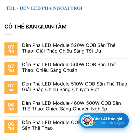
CÓ THỂ BẠN QUAN TÂM
Đèn Pha LED Module 520W COB Sân Thể
07
Thao: Giải Pháp Chiếu Sáng Tối Ưu
Th8
Đèn Pha LED Module 560W COB Sân Thể
07
Thao: Chiếu Sáng Chuẩn
Th8
Đèn Pha LED Module 510W COB Sân Thể Thao:
07
Giải Pháp Chiếu Sáng Chuyên Biệt
Th8
Đèn Pha LED Module 460W-500W COB Sân
06
Thể Thao: Chiếu Sáng Chuyên Nghiệp
Th8
Chat AI báo giá
Đèn Pha LED Module COB 360-400W: Bí Mật
Tư vấn LED sỉ ngay
06
Sân Thể Thao
Th8