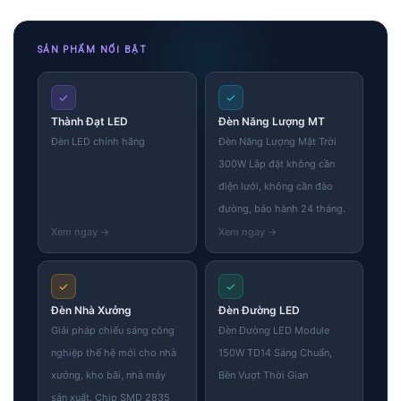
SẢN PHẨM NỔI BẬT
✓
✓
Thành Đạt LED
Đèn Năng Lượng MT
Đèn LED chính hãng
Đèn Năng Lượng Mặt Trời
300W Lắp đặt không cần
điện lưới, không cần đào
đường, bảo hành 24 tháng.
✓
✓
Đèn Nhà Xưởng
Đèn Đường LED
Giải pháp chiếu sáng công
Đèn Đường LED Module
nghiệp thế hệ mới cho nhà
150W TD14 Sáng Chuẩn,
xưởng, kho bãi, nhà máy
Bền Vượt Thời Gian
sản xuất. Chip SMD 2835