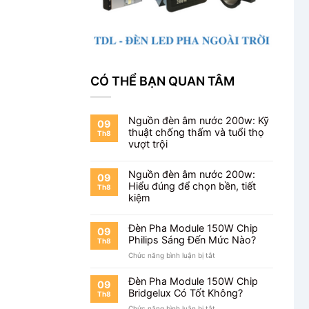
CÓ THỂ BẠN QUAN TÂM
Nguồn đèn âm nước 200w: Kỹ
09
thuật chống thấm và tuổi thọ
Th8
vượt trội
Nguồn đèn âm nước 200w:
09
Hiểu đúng để chọn bền, tiết
Th8
kiệm
Đèn Pha Module 150W Chip
09
Philips Sáng Đến Mức Nào?
Th8
ở
Chức năng bình luận bị tắt
Đèn
Pha
Đèn Pha Module 150W Chip
09
Module
Bridgelux Có Tốt Không?
Th8
150W
ở
Chức năng bình luận bị tắt