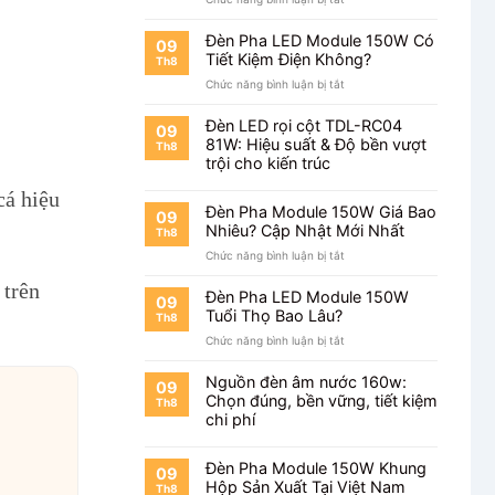
Chip
Đèn
Philips
Pha
Sáng
Đèn Pha LED Module 150W Có
09
Module
Đến
Tiết Kiệm Điện Không?
Th8
150W
Mức
ở
Chức năng bình luận bị tắt
Chip
Nào?
Đèn
Bridgelux
Pha
Có
Đèn LED rọi cột TDL-RC04
09
LED
Tốt
81W: Hiệu suất & Độ bền vượt
Th8
Module
Không?
trội cho kiến trúc
150W
Có
cá hiệu
Tiết
Đèn Pha Module 150W Giá Bao
09
Kiệm
Nhiêu? Cập Nhật Mới Nhất
Th8
Điện
ở
Chức năng bình luận bị tắt
Không?
Đèn
 trên
Pha
Đèn Pha LED Module 150W
09
Module
Tuổi Thọ Bao Lâu?
Th8
150W
ở
Chức năng bình luận bị tắt
Giá
Đèn
Bao
Pha
Nhiêu?
Nguồn đèn âm nước 160w:
09
LED
Cập
Chọn đúng, bền vững, tiết kiệm
Th8
Module
Nhật
chi phí
150W
Mới
Tuổi
Nhất
Thọ
Đèn Pha Module 150W Khung
09
Bao
Hộp Sản Xuất Tại Việt Nam
Th8