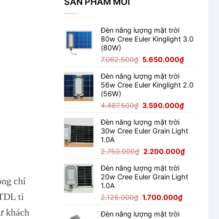
SẢN PHẨM MỚI
Module
Cho
150W
Ngoài
Có
Trời
Tốt
Đèn năng lượng mặt trời
Không?
80w Cree Euler Kinglight 3.0
Đánh
(80W)
Giá
Thực
Giá
Giá
7.062.500
₫
5.650.000
₫
Tế
gốc
hiện
Đèn năng lượng mặt trời
là:
tại
56w Cree Euler Kinglight 2.0
7.062.500₫.
là:
(56W)
5.650.000
Giá
Giá
4.487.500
₫
3.590.000
₫
gốc
hiện
Đèn năng lượng mặt trời
là:
tại
30w Cree Euler Grain Light
4.487.500₫.
là:
1.0A
3.590.000
Giá
Giá
2.750.000
₫
2.200.000
₫
gốc
hiện
Đèn năng lượng mặt trời
là:
tại
20w Cree Euler Grain Light
2.750.000₫.
là:
ông chỉ
1.0A
2.200.000
TDL tỉ
Giá
Giá
2.125.000
₫
1.700.000
₫
gốc
hiện
ư khách
Đèn năng lượng mặt trời
là:
tại