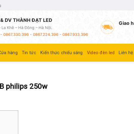
g
& DV THÀNH ĐẠT LED
Giao h
 La Khê – Hà Đông – Hà Nội.
- 0867.330.396 - 0867.224.396 - 0867.933.396
Cửa hàng
Tin tức
Kiến thức chiếu sáng
Video đèn led
Liên hệ
B philips 250w