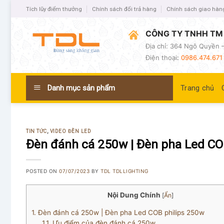
Tích lũy điểm thưởng
Chính sách đổi trả hàng
Chính sách giao hàn
CÔNG TY TNHH TM 
Địa chỉ: 364 Ngô Quyền –
Điện thoại
:
0986.474.671 
Danh mục sản phẩm
Trang chủ
TIN TỨC
,
VIDEO ĐÈN LED
Đèn đánh cá 250w | Đèn pha Led CO
POSTED ON
07/07/2023
BY
TDL TDLLIGHTING
Nội Dung Chính
[
Ẩn
]
1.
Đèn đánh cá 250w | Đèn pha Led COB philips 250w
1.1.
Ưu điểm của đèn đánh cá 250w