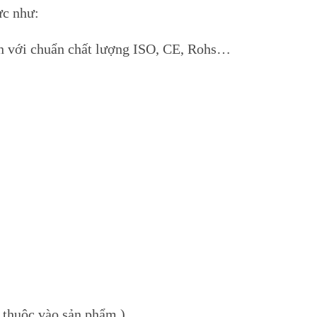
ực như:
ín với chuẩn chất lượng ISO, CE, Rohs…
y thuộc vào sản phẩm )