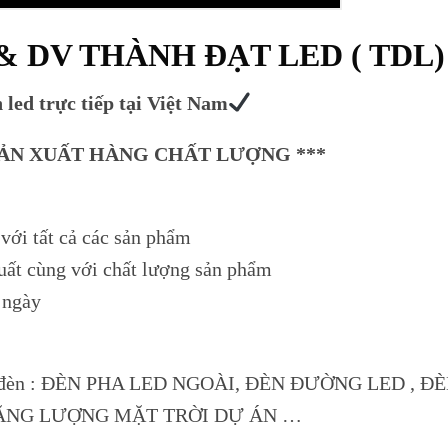
 DV THÀNH ĐẠT LED ( TDL)
 led trực tiếp tại Việt Nam
SẢN XUẤT HÀNG CHẤT LƯỢNG ***
với tất cả các sản phẩm
xuất cùng với chất lượng sản phẩm
 ngày
Skip
to
content
c mẫu đèn : ĐÈN PHA LED NGOÀI, ĐÈN ĐƯỜNG LED , Đ
ĂNG LƯỢNG MẶT TRỜI DỰ ÁN …