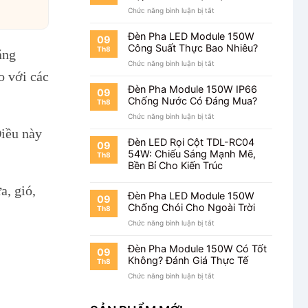
Lâu?
ở
Chức năng bình luận bị tắt
Đèn
Pha
Đèn Pha LED Module 150W
09
Module
Công Suất Thực Bao Nhiêu?
Th8
ăng
150W
ở
Chức năng bình luận bị tắt
Khung
o với các
Đèn
Hộp
Pha
Sản
Đèn Pha Module 150W IP66
09
LED
Xuất
Chống Nước Có Đáng Mua?
Th8
Module
Tại
ở
Chức năng bình luận bị tắt
150W
Việt
Đèn
Công
Điều này
Nam
Pha
Suất
Đèn LED Rọi Cột TDL-RC04
09
Module
Thực
54W: Chiếu Sáng Mạnh Mẽ,
Th8
150W
Bao
Bền Bỉ Cho Kiến Trúc
IP66
Nhiêu?
Chống
a, gió,
Nước
Đèn Pha LED Module 150W
09
Có
Chống Chói Cho Ngoài Trời
Th8
Đáng
ở
Chức năng bình luận bị tắt
Mua?
Đèn
Pha
Đèn Pha Module 150W Có Tốt
09
LED
Không? Đánh Giá Thực Tế
Th8
Module
ở
Chức năng bình luận bị tắt
150W
Đèn
Chống
Pha
Chói