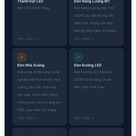
Thành Đạt LED
Đèn Năng Lượng MT
Đèn LED chính hãng
Đèn Năng Lượng Mặt Trời
300W Lắp đặt không cần
điện lưới, không cần đào
đường, bảo hành 24 tháng.
✓
✓
Đèn Nhà Xưởng
Đèn Đường LED
Giải pháp chiếu sáng công
Đèn Đường LED Module
nghiệp thế hệ mới cho nhà
150W TD14 Sáng Chuẩn,
xưởng, kho bãi, nhà máy
Bền Vượt Thời Gian
sản xuất. Chip SMD 2835
chống chói, driver hãng lớn,
IP65, bảo hành 24 tháng.