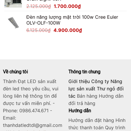
2.750.000₫.
là:
Giá
Giá
2.125.000
₫
1.700.000
₫
2.200.000₫.
gốc
hiện
Đèn năng lượng mặt trời 100w Cree Euler
là:
tại
OLV-OLF-100W
2.125.000₫.
là:
Giá
Giá
6.125.000
₫
4.900.000
₫
1.700.000₫.
gốc
hiện
là:
tại
6.125.000₫.
là:
4.900.000₫.
Về chúng tôi
Thông tin chung
Thành Đạt LED sản xuất
Giới thiệu Công ty Năng
đèn led theo yêu cầu, vui
lực sản xuất Thư ngỏ đối
lòng liên hệ thông tin để
tác
Bán hàng
Hướng dẫn
được tư vấn miễn phí. -
đổi trả hàng
Phone: 0986.474.671 -
Hướng dẫn
Email:
Hướng dẫn đặt hàng Hình
thanhdatledtdl@gmail.com
thức thanh toán Quy trình