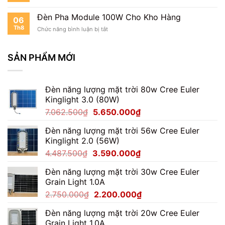
100W
Có
Đèn Pha Module 100W Cho Kho Hàng
06
Dễ
Th8
ở
Chức năng bình luận bị tắt
Không?
Đèn
Pha
Module
SẢN PHẨM MỚI
100W
Cho
Kho
Đèn năng lượng mặt trời 80w Cree Euler
Hàng
Kinglight 3.0 (80W)
Giá
Giá
7.062.500
₫
5.650.000
₫
gốc
hiện
Đèn năng lượng mặt trời 56w Cree Euler
là:
tại
Kinglight 2.0 (56W)
7.062.500₫.
là:
Giá
Giá
4.487.500
₫
3.590.000
₫
5.650.000₫.
gốc
hiện
Đèn năng lượng mặt trời 30w Cree Euler
là:
tại
Grain Light 1.0A
4.487.500₫.
là:
Giá
Giá
2.750.000
₫
2.200.000
₫
3.590.000₫.
gốc
hiện
Đèn năng lượng mặt trời 20w Cree Euler
là:
tại
Grain Light 1.0A