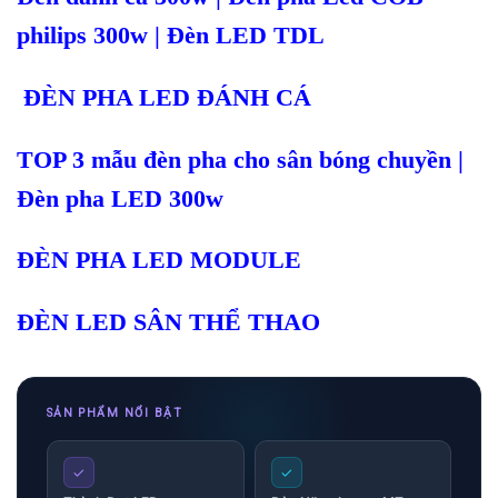
philips 300w | Đèn LED TDL
ĐÈN PHA LED ĐÁNH CÁ
TOP 3 mẫu đèn pha cho sân bóng chuyền |
Đèn pha LED 300w
ĐÈN PHA LED MODULE
ĐÈN LED SÂN THỂ THAO
SẢN PHẨM NỔI BẬT
✓
✓