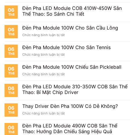
Đèn
Pha
Đèn Pha LED Module COB 410W-450W Sân
06
Module
Thể Thao: So Sánh Chi Tiết
Th8
100W
Cho
Sân
Đèn Pha Module 100W Cho Sân Cầu Lông
06
Bóng
Th8
ở
Chức năng bình luận bị tắt
Mini
Đèn
Pha
Đèn Pha Module 100W Cho Sân Tennis
06
Module
Th8
ở
Chức năng bình luận bị tắt
100W
Đèn
Cho
Pha
Sân
Đèn Pha Module 100W Chiếu Sân Pickleball
06
Module
Cầu
Th8
ở
Chức năng bình luận bị tắt
100W
Lông
Đèn
Cho
Pha
Sân
Đèn Pha LED Module 310-350W COB Sân Thể
06
Module
Tennis
Thao: Bí Mật Chip Driver
Th8
100W
Chiếu
Sân
Thay Driver Đèn Pha 100W Có Dễ Không?
06
Pickleball
Th8
ở
Chức năng bình luận bị tắt
Thay
Driver
Đèn Pha LED Module 490W COB Sân Thể
06
Đèn
Thao: Hướng Dẫn Chiếu Sáng Hiệu Quả
Th8
Pha