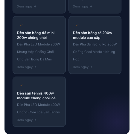
✓
✓
Đèn sân bóng đá mini
Đèn sân bóng rổ 200w
200w chống chói
module cao cấp
Đèn Pha LED Module 200W
Đèn Pha Sân Bóng Rổ 200W
Khung Hộp Chống Chói
Chống Chói Module Khung
Cho Sân Bóng Đá Mini
Hộp
✓
Đèn sân tennis 400w
module chống chói loá
Đèn Pha LED Module 400W
Chống Chói Loá Sân Tennis