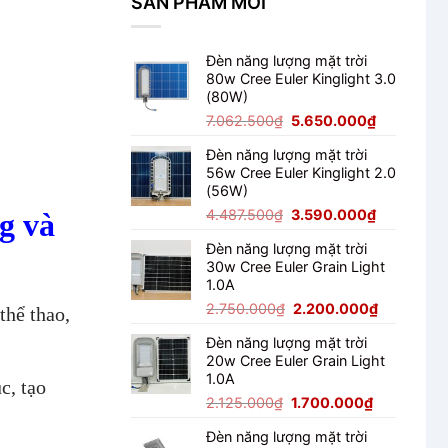
SẢN PHẨM MỚI
Đấu
Đèn năng lượng mặt trời
80w Cree Euler Kinglight 3.0
(80W)
Giá
Giá
7.062.500
₫
5.650.000
₫
gốc
hiện
Đèn năng lượng mặt trời
là:
tại
56w Cree Euler Kinglight 2.0
7.062.500₫.
là:
(56W)
5.650.000
Giá
Giá
4.487.500
₫
3.590.000
₫
g và
gốc
hiện
Đèn năng lượng mặt trời
là:
tại
30w Cree Euler Grain Light
4.487.500₫.
là:
1.0A
3.590.000
Giá
Giá
2.750.000
₫
2.200.000
₫
hể thao,
gốc
hiện
Đèn năng lượng mặt trời
là:
tại
20w Cree Euler Grain Light
2.750.000₫.
là:
1.0A
2.200.000
c, tạo
Giá
Giá
2.125.000
₫
1.700.000
₫
gốc
hiện
Đèn năng lượng mặt trời
là:
tại