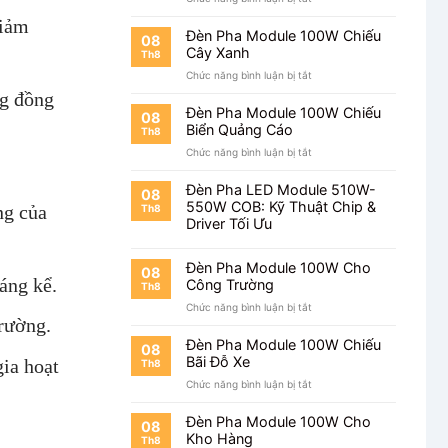
Đèn
giảm
Pha
Đèn Pha Module 100W Chiếu
08
Module
Cây Xanh
Th8
100W
ở
Chức năng bình luận bị tắt
Chiếu
Đèn
Mặt
ng đồng
Pha
Tiền
Đèn Pha Module 100W Chiếu
08
Module
Nhà
Biển Quảng Cáo
Th8
100W
ở
Chức năng bình luận bị tắt
Chiếu
Đèn
Cây
Pha
Xanh
Đèn Pha LED Module 510W-
08
Module
550W COB: Kỹ Thuật Chip &
ng của
Th8
100W
Driver Tối Ưu
Chiếu
Biển
Quảng
Đèn Pha Module 100W Cho
08
Cáo
áng kể.
Công Trường
Th8
ở
Chức năng bình luận bị tắt
rường.
Đèn
Pha
Đèn Pha Module 100W Chiếu
08
Module
Bãi Đỗ Xe
ia hoạt
Th8
100W
ở
Chức năng bình luận bị tắt
Cho
Đèn
Công
Pha
Trường
Đèn Pha Module 100W Cho
08
Module
Kho Hàng
Th8
100W