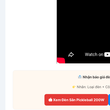
Nhận báo giá đè
Nhắn: Loại đèn + Cô
🏟 Xem Đèn Sân Pickleball 200W