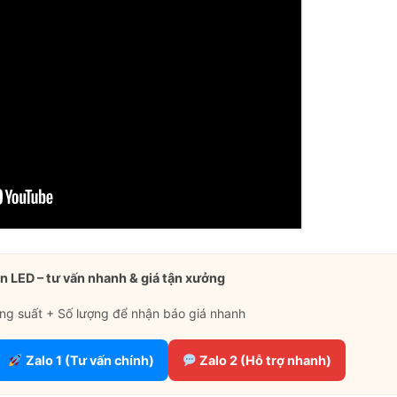
Skip
to
content
n LED – tư vấn nhanh & giá tận xưởng
ng suất + Số lượng để nhận báo giá nhanh
Zalo 1 (Tư vấn chính)
Zalo 2 (Hỗ trợ nhanh)