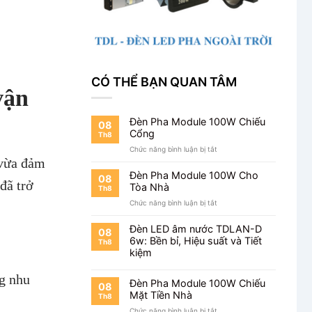
CÓ THỂ BẠN QUAN TÂM
vận
Đèn Pha Module 100W Chiếu
08
Cổng
Th8
ở
Chức năng bình luận bị tắt
 vừa đảm
Đèn
Pha
Đèn Pha Module 100W Cho
08
đã trở
Module
Tòa Nhà
Th8
100W
ở
Chức năng bình luận bị tắt
Chiếu
Đèn
Cổng
Pha
Đèn LED âm nước TDLAN-D
08
Module
6w: Bền bỉ, Hiệu suất và Tiết
Th8
100W
kiệm
Cho
Tòa
g nhu
Nhà
Đèn Pha Module 100W Chiếu
08
Mặt Tiền Nhà
Th8
ở
Chức năng bình luận bị tắt