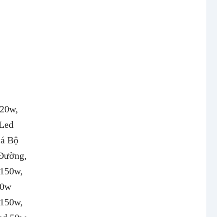
20w,
Led
iá Bộ
Đường,
 150w,
00w
 150w,