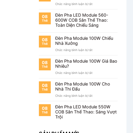
ở
Chức năng bình luận bị tắt
Chiếu
Đèn
Bãi
Pha
Đỗ
Đèn Pha LED Module 560-
08
Module
Xe
600W COB Sân Thể Thao:
Th8
100W
Toàn Diện Chiếu Sáng
Cho
Kho
Hàng
Đèn Pha Module 100W Chiếu
08
Nhà Xưởng
Th8
ở
Chức năng bình luận bị tắt
Đèn
Pha
Đèn Pha Module 100W Giá Bao
08
Module
Nhiêu?
Th8
100W
ở
Chức năng bình luận bị tắt
Chiếu
Đèn
Nhà
Pha
Xưởng
Đèn Pha Module 100W Cho
08
Module
Nhà Thi Đấu
Th8
100W
ở
Chức năng bình luận bị tắt
Giá
Đèn
Bao
Pha
Nhiêu?
Đèn Pha LED Module 550W
08
Module
COB Sân Thể Thao: Sáng Vượt
Th8
100W
Trội
Cho
Nhà
Thi