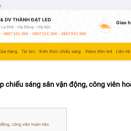
g
& DV THÀNH ĐẠT LED
Giao h
 La Khê – Hà Đông – Hà Nội.
- 0867.330.396 - 0867.224.396 - 0867.933.396
Cửa hàng
Tin tức
Kiến thức chiếu sáng
Video đèn led
Liên hệ
 chiếu sáng sân vận động, công viên ho
động, công viên hoàn hảo