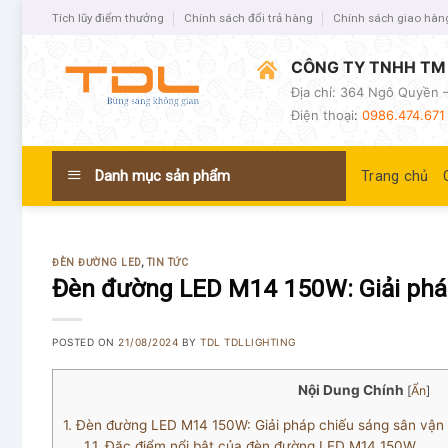
Tích lũy điểm thưởng
Chính sách đổi trả hàng
Chính sách giao hàn
CÔNG TY TNHH TM 
Địa chỉ: 364 Ngô Quyền –
Điện thoại
:
0986.474.671 
Danh mục sản phẩm
Trang chủ
ĐÈN ĐƯỜNG LED
,
TIN TỨC
Đèn đường LED M14 150W: Giải pháp
POSTED ON
21/08/2024
BY
TDL TDLLIGHTING
Nội Dung Chính
[
Ẩn
]
1.
Đèn đường LED M14 150W: Giải pháp chiếu sáng sân vận 
1.1.
Đặc điểm nổi bật của đèn đường LED M14 150W