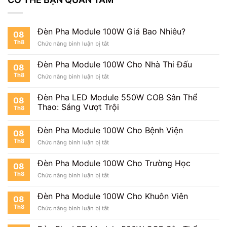
Đèn Pha Module 100W Giá Bao Nhiêu?
08
Th8
ở
Chức năng bình luận bị tắt
Đèn
Pha
Đèn Pha Module 100W Cho Nhà Thi Đấu
08
Module
Th8
ở
Chức năng bình luận bị tắt
100W
Đèn
Giá
Pha
Bao
Đèn Pha LED Module 550W COB Sân Thể
08
Module
Nhiêu?
Thao: Sáng Vượt Trội
Th8
100W
Cho
Nhà
Đèn Pha Module 100W Cho Bệnh Viện
08
Thi
Th8
ở
Chức năng bình luận bị tắt
Đấu
Đèn
Pha
Đèn Pha Module 100W Cho Trường Học
08
Module
Th8
ở
Chức năng bình luận bị tắt
100W
Đèn
Cho
Pha
Bệnh
Đèn Pha Module 100W Cho Khuôn Viên
08
Module
Viện
Th8
ở
Chức năng bình luận bị tắt
100W
Đèn
Cho
Pha
Trường