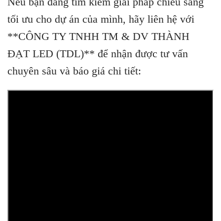
Nếu bạn đang tìm kiếm giải pháp chiếu sáng
tối ưu cho dự án của mình, hãy liên hệ với
**CÔNG TY TNHH TM & DV THÀNH
ĐẠT LED (TDL)** để nhận được tư vấn
chuyên sâu và báo giá chi tiết:
Skip
to
content