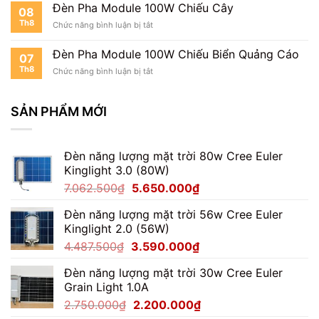
Pha
Tòa
Đèn Pha Module 100W Chiếu Cây
08
Module
Nhà
Th8
ở
Chức năng bình luận bị tắt
100W
Đèn
Chiếu
Pha
Mặt
Đèn Pha Module 100W Chiếu Biển Quảng Cáo
07
Module
Tiền
Th8
ở
Chức năng bình luận bị tắt
100W
Đèn
Chiếu
Pha
Cây
Module
SẢN PHẨM MỚI
100W
Chiếu
Biển
Đèn năng lượng mặt trời 80w Cree Euler
Quảng
Cáo
Kinglight 3.0 (80W)
Giá
Giá
7.062.500
₫
5.650.000
₫
gốc
hiện
Đèn năng lượng mặt trời 56w Cree Euler
là:
tại
Kinglight 2.0 (56W)
7.062.500₫.
là:
Giá
Giá
4.487.500
₫
3.590.000
₫
5.650.000₫.
gốc
hiện
Đèn năng lượng mặt trời 30w Cree Euler
là:
tại
Grain Light 1.0A
4.487.500₫.
là:
Giá
Giá
2.750.000
₫
2.200.000
₫
3.590.000₫.