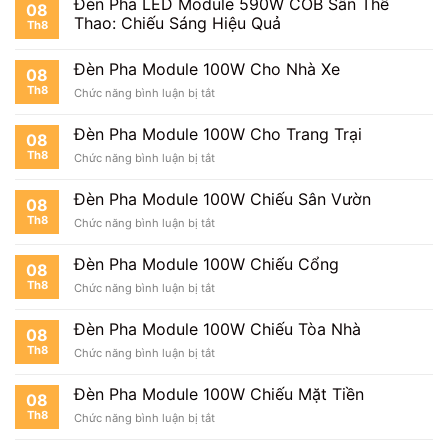
Đèn Pha LED Module 590W COB Sân Thể
08
Module
Học
Thao: Chiếu Sáng Hiệu Quả
Th8
100W
Cho
Khuôn
Đèn Pha Module 100W Cho Nhà Xe
08
Viên
Th8
ở
Chức năng bình luận bị tắt
Đèn
Pha
Đèn Pha Module 100W Cho Trang Trại
08
Module
Th8
ở
Chức năng bình luận bị tắt
100W
Đèn
Cho
Pha
Nhà
Đèn Pha Module 100W Chiếu Sân Vườn
08
Module
Xe
Th8
ở
Chức năng bình luận bị tắt
100W
Đèn
Cho
Pha
Trang
Đèn Pha Module 100W Chiếu Cổng
08
Module
Trại
Th8
ở
Chức năng bình luận bị tắt
100W
Đèn
Chiếu
Pha
Sân
Đèn Pha Module 100W Chiếu Tòa Nhà
08
Module
Vườn
Th8
ở
Chức năng bình luận bị tắt
100W
Đèn
Chiếu
Pha
Cổng
Đèn Pha Module 100W Chiếu Mặt Tiền
08
Module
Th8
ở
Chức năng bình luận bị tắt
100W
Đèn
Chiếu