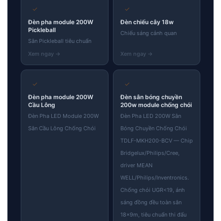
✓
✓
Đèn pha module 200W
Đèn chiếu cây 18w
Pickleball
Chiếu sáng cảnh quan
Sân Pickleball tiêu chuẩn
✓
✓
Đèn pha module 200W
Đèn sân bóng chuyền
Cầu Lông
200w module chống chói
Đèn Pha LED Module 200W
Đèn Pha LED 200W Sân
Sân Cầu Lông Chống Chói
Bóng Chuyền Chống Chói
TDLF-MKH200-BCV — Chip
Bridgelux/Philips/Cree,
driver MEAN
WELL/Philips/Inventronics.
Chống chói UGR<19, ánh
sáng đồng đều toàn sân
18×9m, tiêu chuẩn thi đấu