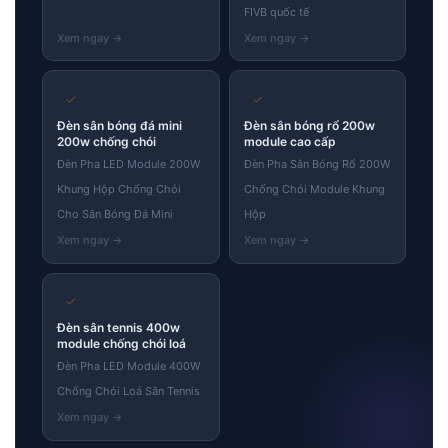
FIVB quốc tế
✓
✓
Đèn sân bóng đá mini
Đèn sân bóng rổ 200w
200w chống chói
module cao cấp
Đèn Pha LED Module 200W
Đèn Pha Sân Bóng Rổ 200W
Khung Hộp Chống Chói
Chống Chói Module Khung
Cho Sân Bóng Đá Mini
Hộp
✓
Đèn sân tennis 400w
module chống chói loá
Đèn Pha LED Module 400W
Chống Chói Loá Sân Tennis