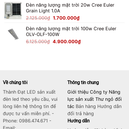
gốc
hiện
Đèn năng lượng mặt trời 20w Cree Euler
là:
tại
Grain Light 1.0A
2.750.000₫.
là:
Giá
Giá
2.125.000
₫
1.700.000
₫
2.200.000₫.
gốc
hiện
Đèn năng lượng mặt trời 100w Cree Euler
là:
tại
OLV-OLF-100W
2.125.000₫.
là:
Giá
Giá
6.125.000
₫
4.900.000
₫
1.700.000₫.
gốc
hiện
là:
tại
6.125.000₫.
là:
4.900.000₫.
Về chúng tôi
Thông tin chung
Thành Đạt LED sản xuất
Giới thiệu Công ty Năng
đèn led theo yêu cầu, vui
lực sản xuất Thư ngỏ đối
lòng liên hệ thông tin để
tác
Bán hàng
Hướng dẫn
được tư vấn miễn phí. -
đổi trả hàng
Phone: 0986.474.671 -
Hướng dẫn
Email: