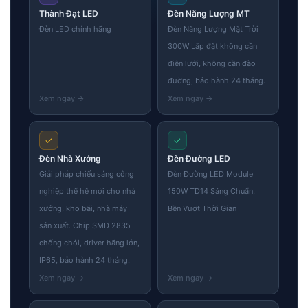
Thành Đạt LED
Đèn Năng Lượng MT
Đèn LED chính hãng
Đèn Năng Lượng Mặt Trời
300W Lắp đặt không cần
điện lưới, không cần đào
đường, bảo hành 24 tháng.
✓
✓
Đèn Nhà Xưởng
Đèn Đường LED
Giải pháp chiếu sáng công
Đèn Đường LED Module
nghiệp thế hệ mới cho nhà
150W TD14 Sáng Chuẩn,
xưởng, kho bãi, nhà máy
Bền Vượt Thời Gian
sản xuất. Chip SMD 2835
chống chói, driver hãng lớn,
IP65, bảo hành 24 tháng.