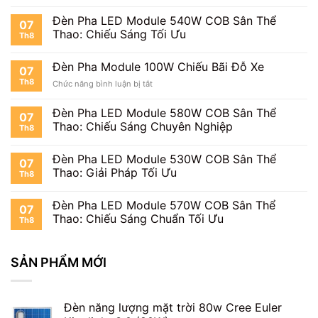
Đèn
Chiếu
Pha
Biển
Đèn Pha LED Module 540W COB Sân Thể
07
Module
Quảng
Thao: Chiếu Sáng Tối Ưu
Th8
100W
Cáo
Chiếu
Công
Đèn Pha Module 100W Chiếu Bãi Đỗ Xe
07
Trường
Th8
ở
Chức năng bình luận bị tắt
Đèn
Pha
Đèn Pha LED Module 580W COB Sân Thể
07
Module
Thao: Chiếu Sáng Chuyên Nghiệp
Th8
100W
Chiếu
Bãi
Đèn Pha LED Module 530W COB Sân Thể
07
Đỗ
Thao: Giải Pháp Tối Ưu
Th8
Xe
Đèn Pha LED Module 570W COB Sân Thể
07
Thao: Chiếu Sáng Chuẩn Tối Ưu
Th8
SẢN PHẨM MỚI
Đèn năng lượng mặt trời 80w Cree Euler