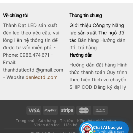
Về chúng tôi
Thông tin chung
Thành Đạt LED sản xuất
Giới thiệu Công ty Năng
đèn led theo yêu cầu, vui
lực sản xuất Thư ngỏ đối
lòng liên hệ thông tin để
tác
Bán hàng
Hướng dẫn
được tư vấn miễn phí. -
đổi trả hàng
Phone: 0986.474.671 -
Hướng dẫn
Email:
Hướng dẫn đặt hàng Hình
thanhdatledtdl@gmail.com
thức thanh toán Quy trình
- Website:
denledtdl.com
thực hiện Dịch vụ chuyển
SHIP COD Đăng ký đại lý
Trang chủ
Cửa hàng
Tin tức
Kiến thức chiếu sáng
Video đèn led
Liên hệ
Catalogue
Chat AI báo giá
Tư vấn LED sỉ ngay