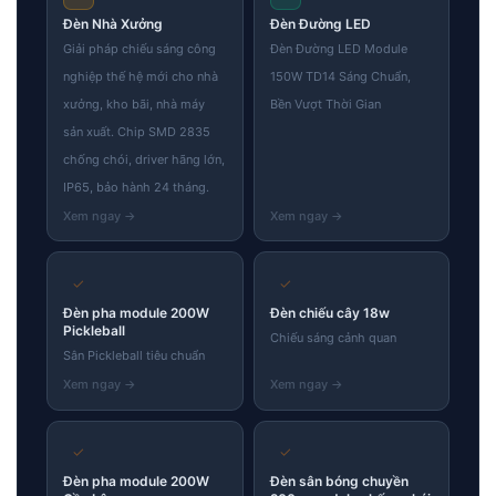
Đèn Nhà Xưởng
Đèn Đường LED
Giải pháp chiếu sáng công
Đèn Đường LED Module
nghiệp thế hệ mới cho nhà
150W TD14 Sáng Chuẩn,
xưởng, kho bãi, nhà máy
Bền Vượt Thời Gian
sản xuất. Chip SMD 2835
chống chói, driver hãng lớn,
IP65, bảo hành 24 tháng.
✓
✓
Đèn pha module 200W
Đèn chiếu cây 18w
Pickleball
Chiếu sáng cảnh quan
Sân Pickleball tiêu chuẩn
✓
✓
Đèn pha module 200W
Đèn sân bóng chuyền