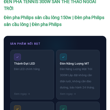
ĐÈN PHA TENNIS 300W SÂN THỂ THAO NGOÀI
TRỜI
Đèn pha Philips sân cầu lông 150w | Đèn pha Philips
sân cầu lông | Đèn pha Philips
SẢN PHẨM NỔI BẬT
✓
✓
Skip
Thành Đạt LED
Đèn Năng Lượng MT
to
Đèn LED chính hãng
Đèn Năng Lượng Mặt Trời
content
300W Lắp đặt không cần
điện lưới, không cần đào
đường, bảo hành 24 tháng.
✓
✓