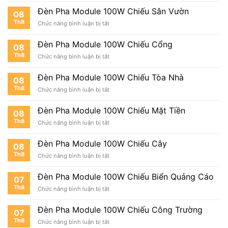
Pha
Nhà
Đèn Pha Module 100W Chiếu Sân Vườn
08
Module
Xe
Th8
ở
Chức năng bình luận bị tắt
100W
Đèn
Cho
Pha
Trang
Đèn Pha Module 100W Chiếu Cổng
08
Module
Trại
Th8
ở
Chức năng bình luận bị tắt
100W
Đèn
Chiếu
Pha
Sân
Đèn Pha Module 100W Chiếu Tòa Nhà
08
Module
Vườn
Th8
ở
Chức năng bình luận bị tắt
100W
Đèn
Chiếu
Pha
Cổng
Đèn Pha Module 100W Chiếu Mặt Tiền
08
Module
Th8
ở
Chức năng bình luận bị tắt
100W
Đèn
Chiếu
Pha
Tòa
Đèn Pha Module 100W Chiếu Cây
08
Module
Nhà
Th8
ở
Chức năng bình luận bị tắt
100W
Đèn
Chiếu
Pha
Mặt
Đèn Pha Module 100W Chiếu Biển Quảng Cáo
07
Module
Tiền
Th8
ở
Chức năng bình luận bị tắt
100W
Đèn
Chiếu
Pha
Cây
Đèn Pha Module 100W Chiếu Công Trường
07
Module
Th8
ở
Chức năng bình luận bị tắt
100W