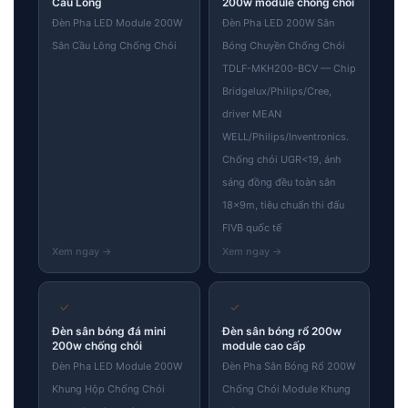
Cầu Lông
200w module chống chói
Đèn Pha LED Module 200W
Đèn Pha LED 200W Sân
Sân Cầu Lông Chống Chói
Bóng Chuyền Chống Chói
TDLF-MKH200-BCV — Chip
Bridgelux/Philips/Cree,
driver MEAN
WELL/Philips/Inventronics.
Chống chói UGR<19, ánh
sáng đồng đều toàn sân
18×9m, tiêu chuẩn thi đấu
FIVB quốc tế
✓
✓
Đèn sân bóng đá mini
Đèn sân bóng rổ 200w
200w chống chói
module cao cấp
Đèn Pha LED Module 200W
Đèn Pha Sân Bóng Rổ 200W
Khung Hộp Chống Chói
Chống Chói Module Khung