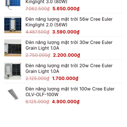
Kinglight 3.0 (80W)
Giá
Giá
7.062.500
₫
5.650.000
₫
gốc
hiện
Đèn năng lượng mặt trời 56w Cree Euler
là:
tại
Kinglight 2.0 (56W)
7.062.500₫.
là:
Giá
Giá
4.487.500
₫
3.590.000
₫
5.650.000₫.
gốc
hiện
Đèn năng lượng mặt trời 30w Cree Euler
là:
tại
Grain Light 1.0A
4.487.500₫.
là:
Giá
Giá
2.750.000
₫
2.200.000
₫
3.590.000₫.
gốc
hiện
Đèn năng lượng mặt trời 20w Cree Euler
là:
tại
Grain Light 1.0A
2.750.000₫.
là:
Giá
Giá
2.125.000
₫
1.700.000
₫
2.200.000₫.
gốc
hiện
Đèn năng lượng mặt trời 100w Cree Euler
là:
tại
OLV-OLF-100W
2.125.000₫.
là:
Giá
Giá
6.125.000
₫
4.900.000
₫
1.700.000₫.
gốc
hiện
là:
tại
6.125.000₫.
là:
4.900.000₫.