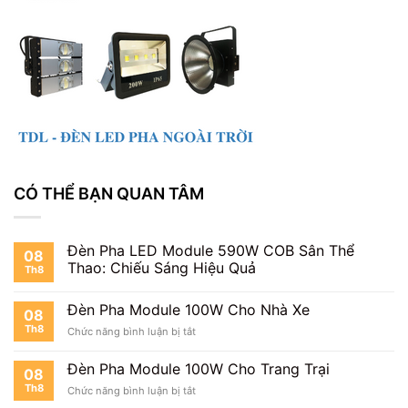
CÓ THỂ BẠN QUAN TÂM
Đèn Pha LED Module 590W COB Sân Thể
08
Thao: Chiếu Sáng Hiệu Quả
Th8
Đèn Pha Module 100W Cho Nhà Xe
08
Th8
ở
Chức năng bình luận bị tắt
Đèn
Pha
Đèn Pha Module 100W Cho Trang Trại
08
Module
Th8
ở
Chức năng bình luận bị tắt
100W
Đèn
Cho