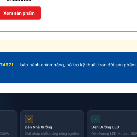
Xem sản phẩm
74671
— bảo hành chính hãng, hỗ trợ kỹ thuật trọn đời sản phẩm.
✓
✓
Đèn Nhà Xưởng
Đèn Đường LED
i 300W
Giải pháp chiếu sáng công nghiệp
Đèn Đường LED Module 15