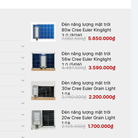
Đèn năng lượng mặt trời
80w Cree Euler Kinglight
3.0 (80W)
Giá
Giá
7.062.500
₫
5.650.000
₫
gốc
hiện
là:
tại
7.062.500₫.
là:
5.650.000₫
Đèn năng lượng mặt trời
56w Cree Euler Kinglight
2.0 (56W)
Giá
Giá
4.487.500
₫
3.590.000
₫
gốc
hiện
là:
tại
4.487.500₫.
là:
3.590.000₫
Đèn năng lượng mặt trời
30w Cree Euler Grain Light
1.0A
Giá
Giá
2.750.000
₫
2.200.000
₫
gốc
hiện
là:
tại
2.750.000₫.
là:
2.200.000₫
Đèn năng lượng mặt trời
20w Cree Euler Grain Light
1.0A
Giá
Giá
2.125.000
₫
1.700.000
₫
gốc
hiện
là:
tại
2.125.000₫.
là: