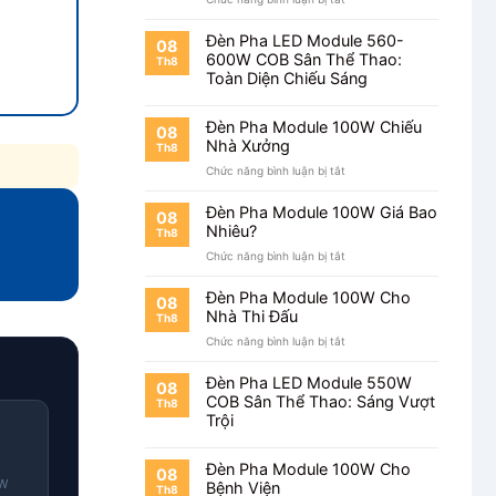
Chiếu
Đèn
Bãi
Pha
Đỗ
Đèn Pha LED Module 560-
08
Module
Xe
600W COB Sân Thể Thao:
Th8
100W
Toàn Diện Chiếu Sáng
Cho
Kho
Hàng
Đèn Pha Module 100W Chiếu
08
Nhà Xưởng
Th8
ở
Chức năng bình luận bị tắt
Đèn
Pha
Đèn Pha Module 100W Giá Bao
08
Module
Nhiêu?
Th8
100W
ở
Chức năng bình luận bị tắt
Chiếu
Đèn
Nhà
Pha
Xưởng
Đèn Pha Module 100W Cho
08
Module
Nhà Thi Đấu
Th8
100W
ở
Chức năng bình luận bị tắt
Giá
Đèn
Bao
Pha
Nhiêu?
Đèn Pha LED Module 550W
08
Module
COB Sân Thể Thao: Sáng Vượt
Th8
100W
Trội
Cho
Nhà
Thi
Đèn Pha Module 100W Cho
08
Đấu
0W
Bệnh Viện
Th8