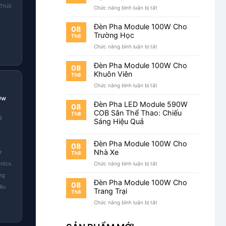
 Thời
ở
Chức năng bình luận bị tắt
Đèn
Pha
Đèn Pha Module 100W Cho
08
Module
Trường Học
Th8
100W
ở
Chức năng bình luận bị tắt
Cho
Đèn
Bệnh
Pha
Viện
Đèn Pha Module 100W Cho
08
Module
Khuôn Viên
Th8
100W
ở
Chức năng bình luận bị tắt
Cho
Đèn
Trường
0w
Pha
Học
Đèn Pha LED Module 590W
08
Module
COB Sân Thể Thao: Chiếu
Th8
g
100W
Sáng Hiệu Quả
Cho
Khuôn
Viên
Đèn Pha Module 100W Cho
08
Nhà Xe
r
Th8
nics.
ở
Chức năng bình luận bị tắt
Đèn
ng
Pha
Đèn Pha Module 100W Cho
08
iêu
Module
Trang Trại
Th8
100W
ở
Chức năng bình luận bị tắt
Cho
Đèn
Nhà
Pha
Xe
Module