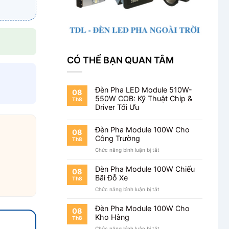
CÓ THỂ BẠN QUAN TÂM
Đèn Pha LED Module 510W-
08
550W COB: Kỹ Thuật Chip &
Th8
Driver Tối Ưu
Đèn Pha Module 100W Cho
08
Công Trường
Th8
ở
Chức năng bình luận bị tắt
Đèn
Pha
Đèn Pha Module 100W Chiếu
08
Module
Bãi Đỗ Xe
Th8
100W
ở
Chức năng bình luận bị tắt
Cho
Đèn
Công
Pha
Trường
Đèn Pha Module 100W Cho
08
Module
Kho Hàng
Th8
100W
ở
Chức năng bình luận bị tắt