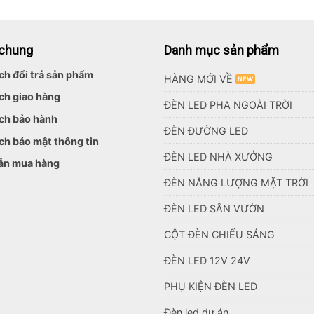
 chung
Danh mục sản phẩm
ch đổi trả sản phẩm
HÀNG MỚI VỀ
ch giao hàng
ĐÈN LED PHA NGOÀI TRỜI
ch bảo hành
ĐÈN ĐƯỜNG LED
ch bảo mật thông tin
ĐÈN LED NHÀ XƯỞNG
ẫn mua hàng
ĐÈN NĂNG LƯỢNG MẶT TRỜI
ĐÈN LED SÂN VƯỜN
CỘT ĐÈN CHIẾU SÁNG
ĐÈN LED 12V 24V
PHỤ KIỆN ĐÈN LED
Đèn led dự án