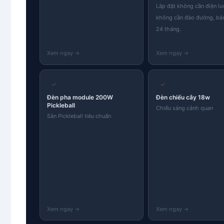
Lắp đặt không cần điện lư
không cần đào đường, bả
24 tháng.
✓
✓
Đèn pha module 200W
Đèn chiếu cây 18w
Pickleball
Chiếu sáng cảnh quan
Sân Pickleball tiêu chuẩn