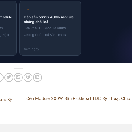
✓
 module
Đèn sân tennis 400w module
chống chói loá
0W
Đèn Pha LED Module 400W
g Hộp
Chống Chói Loá Sân Tennis
Đèn Module 200W Sân Pickleball TDL: Kỹ Thuật Chip 
cm: Kỹ