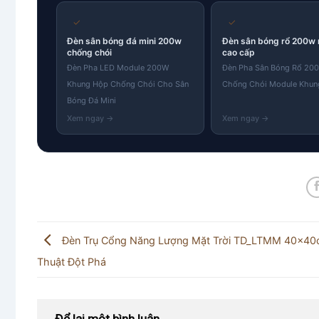
✓
✓
Đèn sân bóng đá mini 200w
Đèn sân bóng rổ 200w
chống chói
cao cấp
Đèn Pha LED Module 200W
Đèn Pha Sân Bóng Rổ 20
Khung Hộp Chống Chói Cho Sân
Chống Chói Module Khun
Bóng Đá Mini
Đèn Trụ Cổng Năng Lượng Mặt Trời TD_LTMM 40x40
Thuật Đột Phá