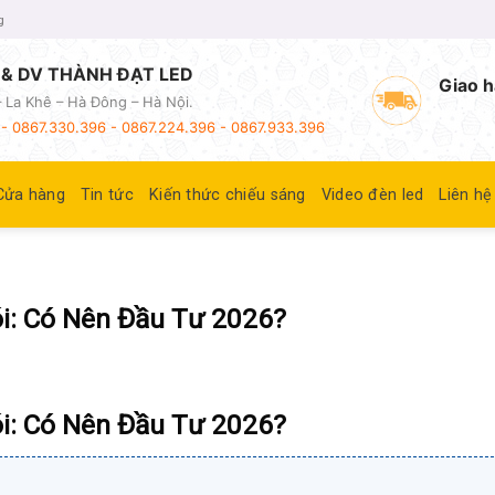
g
& DV THÀNH ĐẠT LED
Giao h
 La Khê – Hà Đông – Hà Nội.
- 0867.330.396 - 0867.224.396 - 0867.933.396
Cửa hàng
Tin tức
Kiến thức chiếu sáng
Video đèn led
Liên hệ
i: Có Nên Đầu Tư 2026?
i: Có Nên Đầu Tư 2026?