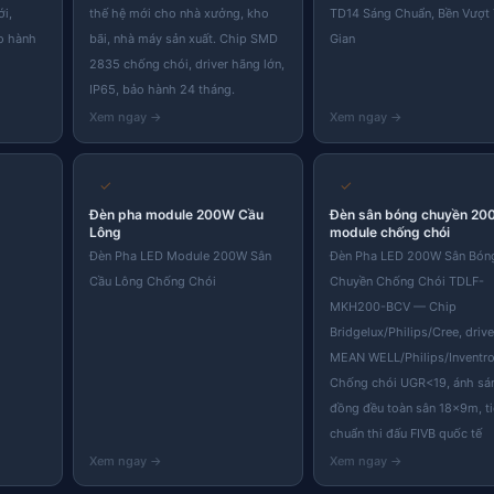
ới,
thế hệ mới cho nhà xưởng, kho
TD14 Sáng Chuẩn, Bền Vượt
o hành
bãi, nhà máy sản xuất. Chip SMD
Gian
2835 chống chói, driver hãng lớn,
IP65, bảo hành 24 tháng.
✓
✓
Đèn pha module 200W Cầu
Đèn sân bóng chuyền 20
Lông
module chống chói
Đèn Pha LED Module 200W Sân
Đèn Pha LED 200W Sân Bón
Cầu Lông Chống Chói
Chuyền Chống Chói TDLF-
MKH200-BCV — Chip
Bridgelux/Philips/Cree, drive
Skip
MEAN WELL/Philips/Inventro
to
Chống chói UGR<19, ánh sá
content
đồng đều toàn sân 18×9m, t
chuẩn thi đấu FIVB quốc tế