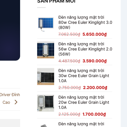
SẢN PHẨM MỚI
100W
Cho
Trang
Đèn năng lượng mặt trời
Trại
80w Cree Euler Kinglight 3.0
(80W)
Giá
Giá
7.062.500
₫
5.650.000
₫
gốc
hiện
Đèn năng lượng mặt trời
là:
tại
56w Cree Euler Kinglight 2.0
7.062.500₫.
là:
(56W)
5.650.000
Giá
Giá
4.487.500
₫
3.590.000
₫
gốc
hiện
Đèn năng lượng mặt trời
là:
tại
30w Cree Euler Grain Light
4.487.500₫.
là:
1.0A
3.590.000
Giá
Giá
2.750.000
₫
2.200.000
₫
gốc
hiện
Driver Đỉnh
Đèn năng lượng mặt trời
là:
tại
20w Cree Euler Grain Light
Cao
2.750.000₫.
là:
1.0A
2.200.000
Giá
Giá
2.125.000
₫
1.700.000
₫
gốc
hiện
Đèn năng lượng mặt trời
là:
tại