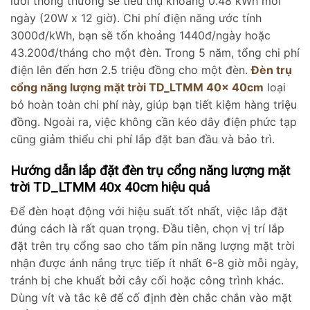
lưới thông thường sẽ tiêu thụ khoảng 0.48 kWh mỗi
ngày (20W x 12 giờ). Chi phí điện năng ước tính
3000đ/kWh, bạn sẽ tốn khoảng 1440đ/ngày hoặc
43.200đ/tháng cho một đèn. Trong 5 năm, tổng chi phí
điện lên đến hơn 2.5 triệu đồng cho một đèn.
Đèn trụ
cổng năng lượng mặt trời TD_LTMM 40x 40cm
loại
bỏ hoàn toàn chi phí này, giúp bạn tiết kiệm hàng triệu
đồng. Ngoài ra, việc không cần kéo dây điện phức tạp
cũng giảm thiểu chi phí lắp đặt ban đầu và bảo trì.
Hướng dẫn lắp đặt đèn trụ cổng năng lượng mặt
trời TD_LTMM 40x 40cm hiệu quả
Để đèn hoạt động với hiệu suất tốt nhất, việc lắp đặt
đúng cách là rất quan trọng. Đầu tiên, chọn vị trí lắp
đặt trên trụ cổng sao cho tấm pin năng lượng mặt trời
nhận được ánh nắng trực tiếp ít nhất 6-8 giờ mỗi ngày,
tránh bị che khuất bởi cây cối hoặc công trình khác.
Dùng vít và tắc kê để cố định đèn chắc chắn vào mặt