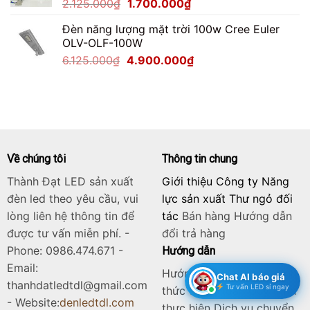
Giá
Giá
2.125.000
₫
1.700.000
₫
2.200.000₫.
gốc
hiện
Đèn năng lượng mặt trời 100w Cree Euler
là:
tại
OLV-OLF-100W
2.125.000₫.
là:
Giá
Giá
6.125.000
₫
4.900.000
₫
1.700.000₫.
gốc
hiện
là:
tại
6.125.000₫.
là:
4.900.000₫.
Về chúng tôi
Thông tin chung
Thành Đạt LED sản xuất
Giới thiệu Công ty Năng
đèn led theo yêu cầu, vui
lực sản xuất Thư ngỏ đối
lòng liên hệ thông tin để
tác
Bán hàng
Hướng dẫn
được tư vấn miễn phí. -
đổi trả hàng
Phone: 0986.474.671 -
Hướng dẫn
Email:
Hướng dẫn đặt hàng Hình
Chat AI báo giá
thanhdatledtdl@gmail.com
Tư vấn LED sỉ ngay
thức thanh toán Quy trình
- Website:
denledtdl.com
thực hiện Dịch vụ chuyển