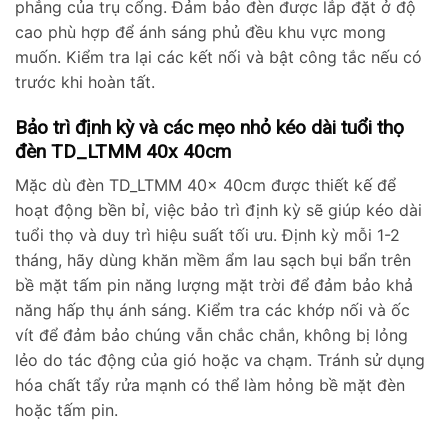
phẳng của trụ cổng. Đảm bảo đèn được lắp đặt ở độ
cao phù hợp để ánh sáng phủ đều khu vực mong
muốn. Kiểm tra lại các kết nối và bật công tắc nếu có
trước khi hoàn tất.
Bảo trì định kỳ và các mẹo nhỏ kéo dài tuổi thọ
đèn TD_LTMM 40x 40cm
Mặc dù đèn TD_LTMM 40x 40cm được thiết kế để
hoạt động bền bỉ, việc bảo trì định kỳ sẽ giúp kéo dài
tuổi thọ và duy trì hiệu suất tối ưu. Định kỳ mỗi 1-2
tháng, hãy dùng khăn mềm ẩm lau sạch bụi bẩn trên
bề mặt tấm pin năng lượng mặt trời để đảm bảo khả
năng hấp thụ ánh sáng. Kiểm tra các khớp nối và ốc
vít để đảm bảo chúng vẫn chắc chắn, không bị lỏng
lẻo do tác động của gió hoặc va chạm. Tránh sử dụng
hóa chất tẩy rửa mạnh có thể làm hỏng bề mặt đèn
hoặc tấm pin.