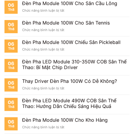
Sân
Đèn Pha Module 100W Cho Sân Cầu Lông
06
Bóng
Th8
ở
Chức năng bình luận bị tắt
Mini
Đèn
Pha
Đèn Pha Module 100W Cho Sân Tennis
06
Module
Th8
ở
Chức năng bình luận bị tắt
100W
Đèn
Cho
Pha
Sân
Đèn Pha Module 100W Chiếu Sân Pickleball
06
Module
Cầu
Th8
ở
Chức năng bình luận bị tắt
100W
Lông
Đèn
Cho
Pha
Sân
Đèn Pha LED Module 310-350W COB Sân Thể
06
Module
Tennis
Thao: Bí Mật Chip Driver
Th8
100W
Chiếu
Sân
Thay Driver Đèn Pha 100W Có Dễ Không?
06
Pickleball
Th8
ở
Chức năng bình luận bị tắt
Thay
Driver
Đèn Pha LED Module 490W COB Sân Thể
06
Đèn
Thao: Hướng Dẫn Chiếu Sáng Hiệu Quả
Th8
Pha
100W
Có
Đèn Pha Module 100W Cho Kho Hàng
06
Dễ
Th8
ở
Chức năng bình luận bị tắt
Không?
Đèn