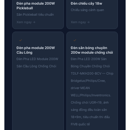
Đèn pha module 200W
Đèn chiếu cây 18w
Pickleball
Chiếu sáng cảnh quan
Sân Pickleball tiêu chuẩn
✓
✓
Đèn pha module 200W
Đèn sân bóng chuyền
Cầu Lông
200w module chống chói
Đèn Pha LED Module 200W
Đèn Pha LED 200W Sân
Sân Cầu Lông Chống Chói
Bóng Chuyền Chống Chói
TDLF-MKH200-BCV — Chip
Bridgelux/Philips/Cree,
driver MEAN
WELL/Philips/Inventronics.
Chống chói UGR<19, ánh
sáng đồng đều toàn sân
18×9m, tiêu chuẩn thi đấu
FIVB quốc tế