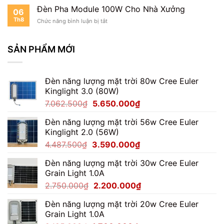
Pha
Đèn Pha Module 100W Cho Nhà Xưởng
06
Module
Th8
ở
Chức năng bình luận bị tắt
100W
Đèn
Cho
Pha
Kho
Module
SẢN PHẨM MỚI
Hàng
100W
Cho
Nhà
Đèn năng lượng mặt trời 80w Cree Euler
Xưởng
Kinglight 3.0 (80W)
Giá
Giá
7.062.500
₫
5.650.000
₫
gốc
hiện
Đèn năng lượng mặt trời 56w Cree Euler
là:
tại
Kinglight 2.0 (56W)
7.062.500₫.
là:
Giá
Giá
4.487.500
₫
3.590.000
₫
5.650.000₫.
gốc
hiện
Đèn năng lượng mặt trời 30w Cree Euler
là:
tại
Grain Light 1.0A
4.487.500₫.
là:
Giá
Giá
2.750.000
₫
2.200.000
₫
3.590.000₫.
gốc
hiện
Đèn năng lượng mặt trời 20w Cree Euler
là:
tại
Grain Light 1.0A
2.750.000₫.
là: