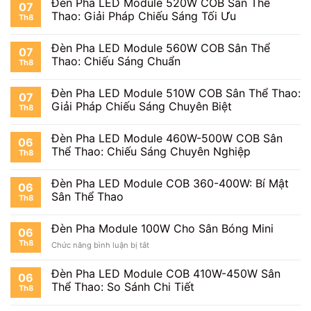
Đèn Pha LED Module 520W COB Sân Thể
07
Thao: Giải Pháp Chiếu Sáng Tối Ưu
Th8
Đèn Pha LED Module 560W COB Sân Thể
07
Thao: Chiếu Sáng Chuẩn
Th8
Đèn Pha LED Module 510W COB Sân Thể Thao:
07
Giải Pháp Chiếu Sáng Chuyên Biệt
Th8
Đèn Pha LED Module 460W-500W COB Sân
06
Thể Thao: Chiếu Sáng Chuyên Nghiệp
Th8
Đèn Pha LED Module COB 360-400W: Bí Mật
06
Sân Thể Thao
Th8
Đèn Pha Module 100W Cho Sân Bóng Mini
06
Th8
ở
Chức năng bình luận bị tắt
Đèn
Pha
Đèn Pha LED Module COB 410W-450W Sân
06
Module
Thể Thao: So Sánh Chi Tiết
Th8
100W
Cho