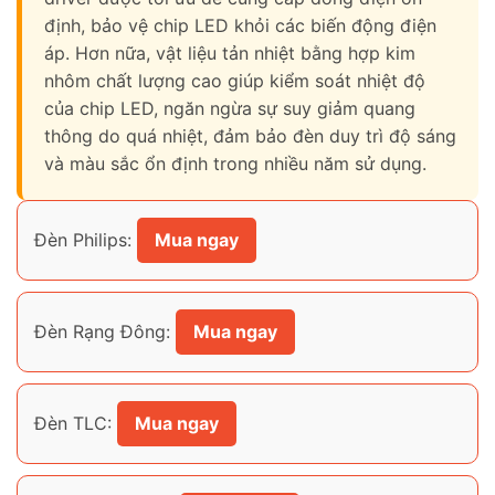
định, bảo vệ chip LED khỏi các biến động điện
áp. Hơn nữa, vật liệu tản nhiệt bằng hợp kim
nhôm chất lượng cao giúp kiểm soát nhiệt độ
của chip LED, ngăn ngừa sự suy giảm quang
Skip
thông do quá nhiệt, đảm bảo đèn duy trì độ sáng
to
và màu sắc ổn định trong nhiều năm sử dụng.
content
Đèn Philips:
Mua ngay
Đèn Rạng Đông:
Mua ngay
Đèn TLC:
Mua ngay