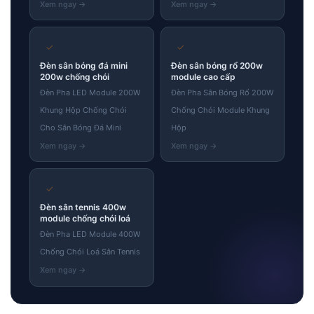
✓
✓
Đèn sân bóng đá mini
Đèn sân bóng rổ 200w
200w chống chói
module cao cấp
Đèn Pha LED Module 200W
Đèn Pha Sân Bóng Rổ 200W
Khung Hộp Chống Chói
Chống Chói Module Khung
Cho Sân Bóng Đá Mini
Hộp
✓
Đèn sân tennis 400w
module chống chói loá
Đèn Pha LED Module 400W
Chống Chói Loá Sân Tennis