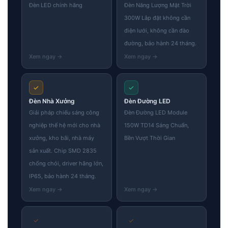
Đèn LED chính hãng
Đèn Năng Lượng Mặt Trời
300W Lắp đặt không cần
điện lưới, không cần đào
đường, bảo hành 24 tháng.
✓
✓
Đèn Nhà Xưởng
Đèn Đường LED
Giải pháp chiếu sáng công
Đèn Đường LED Module
nghiệp thế hệ mới cho nhà
150W TD14 Sáng Chuẩn,
xưởng, kho bãi, nhà máy
Bền Vượt Thời Gian
sản xuất. Chip SMD 2835
chống chói, driver hãng lớn,
IP65, bảo hành 24 tháng.
✓
✓