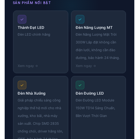
SẢN PHẨM NỔI BẬT
✓
✓
Thành Đạt LED
Đèn Năng Lượng MT
Đèn LED chính hãng
Đèn Năng Lượng Mặt Trời
300W Lắp đặt không cần
điện lưới, không cần đào
đường, bảo hành 24 tháng.
✓
✓
Đèn Nhà Xưởng
Đèn Đường LED
Giải pháp chiếu sáng công
Đèn Đường LED Module
nghiệp thế hệ mới cho nhà
150W TD14 Sáng Chuẩn,
xưởng, kho bãi, nhà máy
Bền Vượt Thời Gian
sản xuất. Chip SMD 2835
chống chói, driver hãng lớn,
IP65, bảo hành 24 tháng.