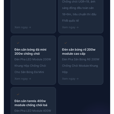
Chống chói UGR<19, ánh
sáng đồng đều toàn sân
18×9m, tiêu chuẩn thi đấu
FIVB quốc tế
✓
✓
Đèn sân bóng đá mini
Đèn sân bóng rổ 200w
200w chống chói
module cao cấp
Đèn Pha LED Module 200W
Đèn Pha Sân Bóng Rổ 200W
Khung Hộp Chống Chói
Chống Chói Module Khung
Cho Sân Bóng Đá Mini
Hộp
✓
Đèn sân tennis 400w
module chống chói loá
Đèn Pha LED Module 400W