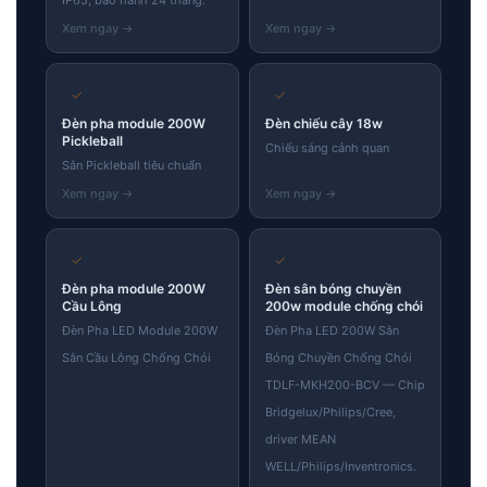
✓
✓
Đèn pha module 200W
Đèn chiếu cây 18w
Pickleball
Chiếu sáng cảnh quan
Sân Pickleball tiêu chuẩn
✓
✓
Đèn pha module 200W
Đèn sân bóng chuyền
Cầu Lông
200w module chống chói
Đèn Pha LED Module 200W
Đèn Pha LED 200W Sân
Sân Cầu Lông Chống Chói
Bóng Chuyền Chống Chói
TDLF-MKH200-BCV — Chip
Bridgelux/Philips/Cree,
driver MEAN
WELL/Philips/Inventronics.