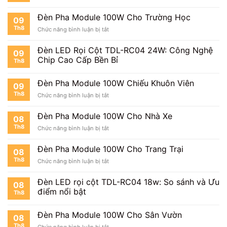
Đèn
150W
Pha
Đèn Pha Module 100W Cho Trường Học
Chính
09
Module
Hãng
Th8
ở
Chức năng bình luận bị tắt
100W
TDL
Đèn
Cho
|
Pha
Bệnh
Đèn LED Rọi Cột TDL-RC04 24W: Công Nghệ
Báo
09
Module
Viện
Chip Cao Cấp Bền Bỉ
Giá
Th8
100W
Mới
Cho
Nhất
Trường
Đèn Pha Module 100W Chiếu Khuôn Viên
09
Học
Th8
ở
Chức năng bình luận bị tắt
Đèn
Pha
Đèn Pha Module 100W Cho Nhà Xe
08
Module
Th8
ở
Chức năng bình luận bị tắt
100W
Đèn
Chiếu
Pha
Khuôn
Đèn Pha Module 100W Cho Trang Trại
08
Module
Viên
Th8
ở
Chức năng bình luận bị tắt
100W
Đèn
Cho
Pha
Nhà
Đèn LED rọi cột TDL-RC04 18w: So sánh và Ưu
08
Module
Xe
điểm nổi bật
Th8
100W
Cho
Trang
Đèn Pha Module 100W Cho Sân Vườn
08
Trại
Th8
ở
Chức năng bình luận bị tắt