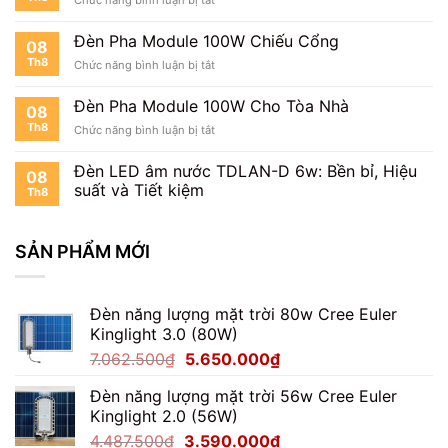
Đèn
Pha
Đèn Pha Module 100W Chiếu Cổng
08
Module
Th8
ở
Chức năng bình luận bị tắt
100W
Đèn
Cho
Pha
Sân
Đèn Pha Module 100W Cho Tòa Nhà
08
Module
Vườn
Th8
ở
Chức năng bình luận bị tắt
100W
Đèn
Chiếu
Pha
Cổng
Đèn LED âm nước TDLAN-D 6w: Bền bỉ, Hiệu
08
Module
suất và Tiết kiệm
Th8
100W
Cho
Tòa
SẢN PHẨM MỚI
Nhà
Đèn năng lượng mặt trời 80w Cree Euler
Kinglight 3.0 (80W)
Giá
Giá
7.062.500
₫
5.650.000
₫
gốc
hiện
Đèn năng lượng mặt trời 56w Cree Euler
là:
tại
Kinglight 2.0 (56W)
7.062.500₫.
là:
Giá
Giá
4.487.500
₫
3.590.000
₫
5.650.000₫.