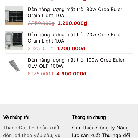
gốc
hiện
Đèn năng lượng mặt trời 30w Cree Euler
là:
tại
Grain Light 1.0A
4.487.500₫.
là:
Giá
Giá
2.750.000
₫
2.200.000
₫
3.590.000₫.
gốc
hiện
Đèn năng lượng mặt trời 20w Cree Euler
là:
tại
Grain Light 1.0A
2.750.000₫.
là:
Giá
Giá
2.125.000
₫
1.700.000
₫
2.200.000₫.
gốc
hiện
Đèn năng lượng mặt trời 100w Cree Euler
là:
tại
OLV-OLF-100W
2.125.000₫.
là:
Giá
Giá
6.125.000
₫
4.900.000
₫
1.700.000₫.
gốc
hiện
là:
tại
6.125.000₫.
là:
4.900.000₫.
Về chúng tôi
Thông tin chung
Thành Đạt LED sản xuất
Giới thiệu Công ty Năng
đèn led theo yêu cầu, vui
lực sản xuất Thư ngỏ đối