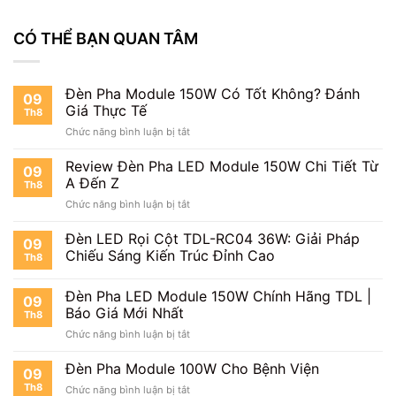
CÓ THỂ BẠN QUAN TÂM
Đèn Pha Module 150W Có Tốt Không? Đánh
09
Giá Thực Tế
Th8
ở
Chức năng bình luận bị tắt
Đèn
Pha
Review Đèn Pha LED Module 150W Chi Tiết Từ
09
Module
A Đến Z
Th8
150W
ở
Chức năng bình luận bị tắt
Có
Review
Tốt
Đèn
Đèn LED Rọi Cột TDL-RC04 36W: Giải Pháp
Không?
09
Pha
Đánh
Chiếu Sáng Kiến Trúc Đỉnh Cao
Th8
LED
Giá
Module
Thực
Đèn Pha LED Module 150W Chính Hãng TDL |
150W
Tế
09
Chi
Báo Giá Mới Nhất
Th8
Tiết
ở
Chức năng bình luận bị tắt
Từ
Đèn
A
Pha
Đèn Pha Module 100W Cho Bệnh Viện
Đến
09
LED
Z
Th8
ở
Chức năng bình luận bị tắt
Module