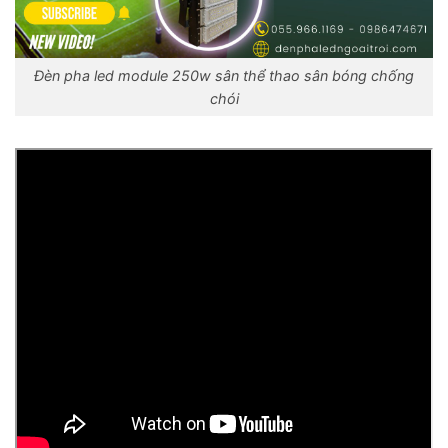
Đèn pha led module 250w sân thể thao sân bóng chống
chói