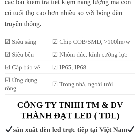
các bài kiểm tra tiết kiệm năng lượng mà còn
có tuổi thọ cao hơn nhiều so với bóng đèn
truyền thống.
☑ Siêu sáng
☑ Chip COB/SMD, >100lm/w
☑ Siêu bền
☑ Nhôm đúc, kính cường lực
☑ Cấp bảo vệ
☑ IP65, IP68
☑ Ứng dụng
☑ Trong nhà, ngoài trời
rộng
CÔNG TY TNHH TM & DV
THÀNH ĐẠT LED ( TDL)
sản xuất đèn led trực tiếp tại Việt Nam