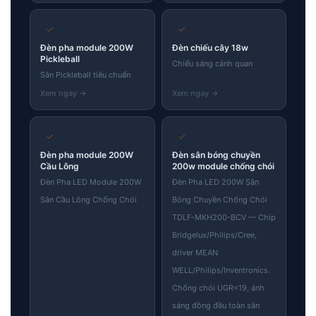
✓
✓
Đèn pha module 200W
Đèn chiếu cây 18w
Pickleball
Chiếu sáng cảnh quan
Sân Pickleball tiêu chuẩn
✓
✓
Đèn pha module 200W
Đèn sân bóng chuyền
Cầu Lông
200w module chống chói
Đèn Pha LED Module 200W
Đèn Pha LED 200W Sân
Sân Cầu Lông Chống Chói
Bóng Chuyền Chống Chói
TDLF-MKH200-BCV — Chip
Bridgelux/Philips/Cree,
driver MEAN
WELL/Philips/Inventronics.
Chống chói UGR<19, ánh
sáng đồng đều toàn sân