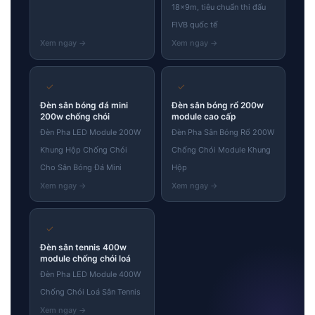
18×9m, tiêu chuẩn thi đấu
FIVB quốc tế
✓
✓
Đèn sân bóng đá mini
Đèn sân bóng rổ 200w
200w chống chói
module cao cấp
Đèn Pha LED Module 200W
Đèn Pha Sân Bóng Rổ 200W
Khung Hộp Chống Chói
Chống Chói Module Khung
Cho Sân Bóng Đá Mini
Hộp
✓
Đèn sân tennis 400w
module chống chói loá
Đèn Pha LED Module 400W
Chống Chói Loá Sân Tennis