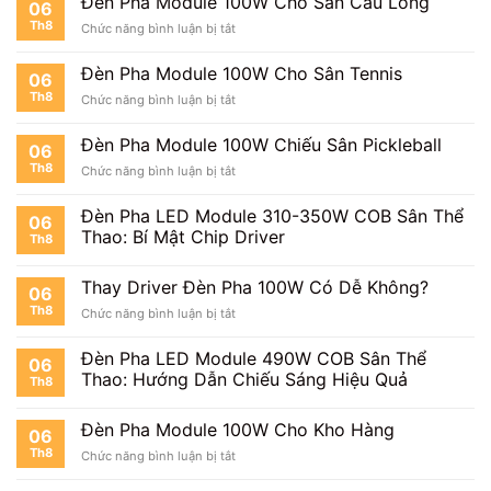
Đèn Pha Module 100W Cho Sân Cầu Lông
06
Bóng
Th8
ở
Chức năng bình luận bị tắt
Mini
Đèn
Pha
Đèn Pha Module 100W Cho Sân Tennis
06
Module
Th8
ở
Chức năng bình luận bị tắt
100W
Đèn
Cho
Pha
Sân
Đèn Pha Module 100W Chiếu Sân Pickleball
06
Module
Cầu
Th8
ở
Chức năng bình luận bị tắt
100W
Lông
Đèn
Cho
Pha
Sân
Đèn Pha LED Module 310-350W COB Sân Thể
06
Module
Tennis
Thao: Bí Mật Chip Driver
Th8
100W
Chiếu
Sân
Thay Driver Đèn Pha 100W Có Dễ Không?
06
Pickleball
Th8
ở
Chức năng bình luận bị tắt
Thay
Driver
Đèn Pha LED Module 490W COB Sân Thể
06
Đèn
Thao: Hướng Dẫn Chiếu Sáng Hiệu Quả
Th8
Pha
100W
Có
Đèn Pha Module 100W Cho Kho Hàng
06
Dễ
Th8
ở
Chức năng bình luận bị tắt
Không?
Đèn