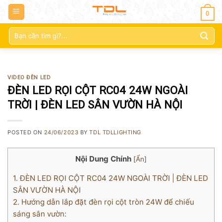
0
Tìm
kiếm:
VIDEO ĐÈN LED
ĐÈN LED RỌI CỘT RC04 24W NGOÀI
TRỜI | ĐÈN LED SÂN VƯỜN HÀ NỘI
POSTED ON
24/06/2023
BY
TDL TDLLIGHTING
Nội Dung Chính
[
Ẩn
]
1.
ĐÈN LED RỌI CỘT RC04 24W NGOÀI TRỜI | ĐÈN LED
SÂN VƯỜN HÀ NỘI
2.
Hướng dẫn lắp đặt đèn rọi cột tròn 24W để chiếu
sáng sân vườn: