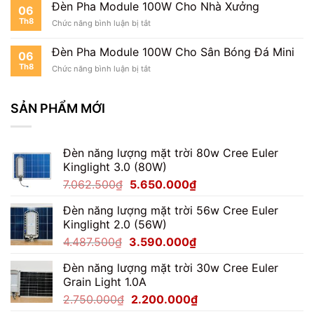
Pha
Đèn Pha Module 100W Cho Nhà Xưởng
06
Module
Th8
ở
Chức năng bình luận bị tắt
100W
Đèn
Cho
Pha
Kho
Đèn Pha Module 100W Cho Sân Bóng Đá Mini
06
Module
Hàng
Th8
ở
Chức năng bình luận bị tắt
100W
Đèn
Cho
Pha
Nhà
Module
SẢN PHẨM MỚI
Xưởng
100W
Cho
Sân
Đèn năng lượng mặt trời 80w Cree Euler
Bóng
Đá
Kinglight 3.0 (80W)
Mini
Giá
Giá
7.062.500
₫
5.650.000
₫
gốc
hiện
Đèn năng lượng mặt trời 56w Cree Euler
là:
tại
Kinglight 2.0 (56W)
7.062.500₫.
là:
Giá
Giá
4.487.500
₫
3.590.000
₫
5.650.000₫.
gốc
hiện
Đèn năng lượng mặt trời 30w Cree Euler
là:
tại
Grain Light 1.0A
4.487.500₫.
là:
Giá
Giá
2.750.000
₫
2.200.000
₫
3.590.000₫.
gốc
hiện