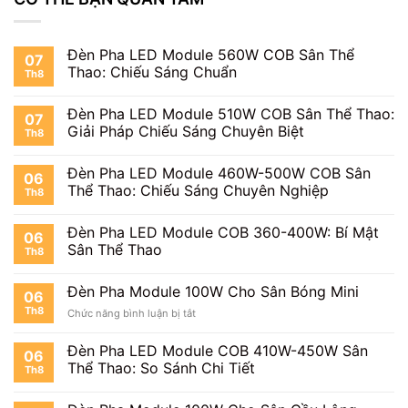
Đèn Pha LED Module 560W COB Sân Thể
07
Thao: Chiếu Sáng Chuẩn
Th8
Đèn Pha LED Module 510W COB Sân Thể Thao:
07
Giải Pháp Chiếu Sáng Chuyên Biệt
Th8
Đèn Pha LED Module 460W-500W COB Sân
06
Thể Thao: Chiếu Sáng Chuyên Nghiệp
Th8
Đèn Pha LED Module COB 360-400W: Bí Mật
06
Sân Thể Thao
Th8
Đèn Pha Module 100W Cho Sân Bóng Mini
06
Th8
ở
Chức năng bình luận bị tắt
Đèn
Pha
Đèn Pha LED Module COB 410W-450W Sân
06
Module
Thể Thao: So Sánh Chi Tiết
Th8
100W
Cho
Sân