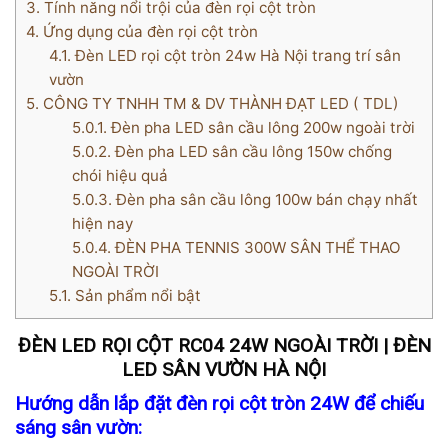
3.
Tính năng nổi trội của đèn rọi cột tròn
4.
Ứng dụng của đèn rọi cột tròn
4.1.
Đèn LED rọi cột tròn 24w Hà Nội trang trí sân
vườn
5.
CÔNG TY TNHH TM & DV THÀNH ĐẠT LED ( TDL)
5.0.1.
Đèn pha LED sân cầu lông 200w ngoài trời
5.0.2.
Đèn pha LED sân cầu lông 150w chống
chói hiệu quả
5.0.3.
Đèn pha sân cầu lông 100w bán chạy nhất
hiện nay
5.0.4.
ĐÈN PHA TENNIS 300W SÂN THỂ THAO
NGOÀI TRỜI
5.1.
Sản phẩm nổi bật
ĐÈN LED RỌI CỘT RC04 24W NGOÀI TRỜI | ĐÈN
LED SÂN VƯỜN HÀ NỘI
Hướng dẫn lắp đặt đèn rọi cột tròn 24W để chiếu
sáng sân vườn: