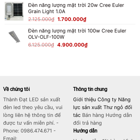
Đèn năng lượng mặt trời 20w Cree Euler
là:
tại
Grain Light 1.0A
2.750.000₫.
là:
Giá
Giá
2.125.000
₫
1.700.000
₫
2.200.000₫.
gốc
hiện
Đèn năng lượng mặt trời 100w Cree Euler
là:
tại
OLV-OLF-100W
2.125.000₫.
là:
Giá
Giá
6.125.000
₫
4.900.000
₫
1.700.000₫.
gốc
hiện
là:
tại
6.125.000₫.
là:
4.900.000₫.
Về chúng tôi
Thông tin chung
Thành Đạt LED sản xuất
Giới thiệu Công ty Năng
đèn led theo yêu cầu, vui
lực sản xuất Thư ngỏ đối
lòng liên hệ thông tin để
tác
Bán hàng
Hướng dẫn
được tư vấn miễn phí. -
đổi trả hàng
Phone: 0986.474.671 -
Hướng dẫn
Email: