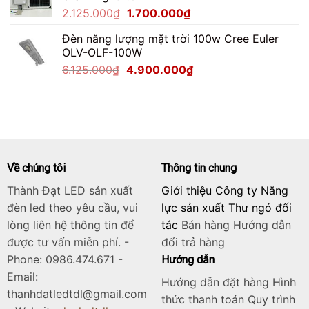
Giá
Giá
2.125.000
₫
1.700.000
₫
2.200.000₫.
gốc
hiện
Đèn năng lượng mặt trời 100w Cree Euler
là:
tại
OLV-OLF-100W
2.125.000₫.
là:
Giá
Giá
6.125.000
₫
4.900.000
₫
1.700.000₫.
gốc
hiện
là:
tại
6.125.000₫.
là:
4.900.000₫.
Về chúng tôi
Thông tin chung
Thành Đạt LED sản xuất
Giới thiệu Công ty Năng
đèn led theo yêu cầu, vui
lực sản xuất Thư ngỏ đối
lòng liên hệ thông tin để
tác
Bán hàng
Hướng dẫn
được tư vấn miễn phí. -
đổi trả hàng
Phone: 0986.474.671 -
Hướng dẫn
Email:
Hướng dẫn đặt hàng Hình
thanhdatledtdl@gmail.com
thức thanh toán Quy trình