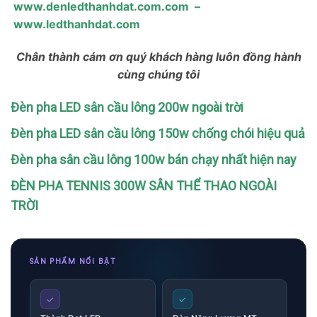
www.denledthanhdat.com.com
–
www.ledthanhdat.com
Chân thành cám ơn quý khách hàng luôn đồng hành
cùng chúng tôi
Đèn pha LED sân cầu lông 200w ngoài trời
Đèn pha LED sân cầu lông 150w chống chói hiệu quả
Đèn pha sân cầu lông 100w bán chạy nhất hiện nay
ĐÈN PHA TENNIS 300W SÂN THỂ THAO NGOÀI
TRỜI
SẢN PHẨM NỔI BẬT
✓
✓