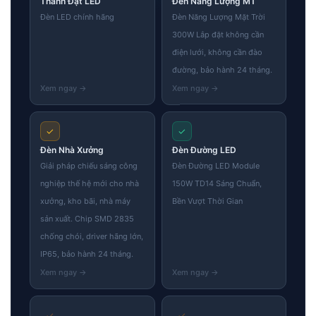
Thành Đạt LED
Đèn Năng Lượng MT
Đèn LED chính hãng
Đèn Năng Lượng Mặt Trời
300W Lắp đặt không cần
điện lưới, không cần đào
đường, bảo hành 24 tháng.
✓
✓
Đèn Nhà Xưởng
Đèn Đường LED
Giải pháp chiếu sáng công
Đèn Đường LED Module
nghiệp thế hệ mới cho nhà
150W TD14 Sáng Chuẩn,
xưởng, kho bãi, nhà máy
Bền Vượt Thời Gian
sản xuất. Chip SMD 2835
chống chói, driver hãng lớn,
IP65, bảo hành 24 tháng.
✓
✓