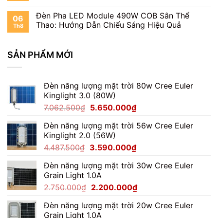
Thay
Driver
Đèn Pha LED Module 490W COB Sân Thể
06
Đèn
Thao: Hướng Dẫn Chiếu Sáng Hiệu Quả
Th8
Pha
100W
Có
SẢN PHẨM MỚI
Dễ
Không?
Đèn năng lượng mặt trời 80w Cree Euler
Kinglight 3.0 (80W)
Giá
Giá
7.062.500
₫
5.650.000
₫
gốc
hiện
Đèn năng lượng mặt trời 56w Cree Euler
là:
tại
Kinglight 2.0 (56W)
7.062.500₫.
là:
Giá
Giá
4.487.500
₫
3.590.000
₫
5.650.000₫.
gốc
hiện
Đèn năng lượng mặt trời 30w Cree Euler
là:
tại
Grain Light 1.0A
4.487.500₫.
là:
Giá
Giá
2.750.000
₫
2.200.000
₫
3.590.000₫.
gốc
hiện
Đèn năng lượng mặt trời 20w Cree Euler
là:
tại
Grain Light 1.0A
2.750.000₫.
là: