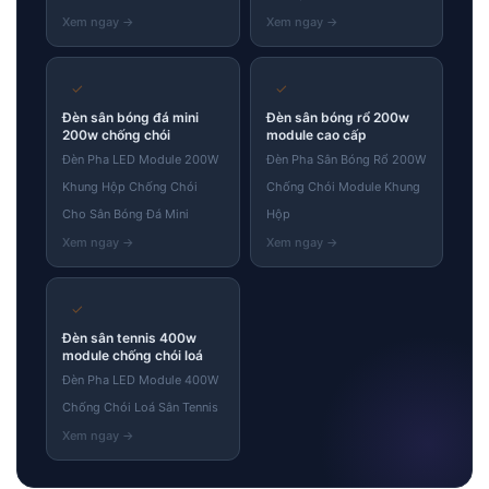
✓
✓
Đèn sân bóng đá mini
Đèn sân bóng rổ 200w
200w chống chói
module cao cấp
Đèn Pha LED Module 200W
Đèn Pha Sân Bóng Rổ 200W
Khung Hộp Chống Chói
Chống Chói Module Khung
Cho Sân Bóng Đá Mini
Hộp
✓
Đèn sân tennis 400w
module chống chói loá
Đèn Pha LED Module 400W
Chống Chói Loá Sân Tennis