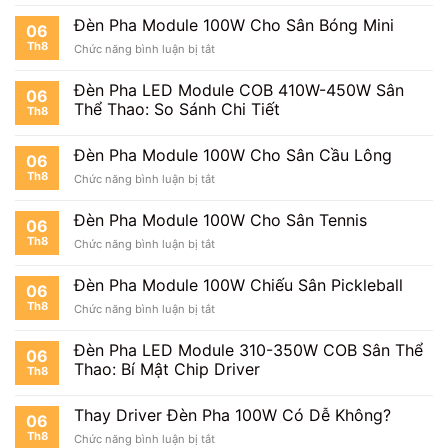
Đèn Pha Module 100W Cho Sân Bóng Mini
06
Th8
ở
Chức năng bình luận bị tắt
Đèn
Pha
Đèn Pha LED Module COB 410W-450W Sân
06
Module
Thể Thao: So Sánh Chi Tiết
Th8
100W
Cho
Sân
Đèn Pha Module 100W Cho Sân Cầu Lông
06
Bóng
Th8
ở
Chức năng bình luận bị tắt
Mini
Đèn
Pha
Đèn Pha Module 100W Cho Sân Tennis
06
Module
Th8
ở
Chức năng bình luận bị tắt
100W
Đèn
Cho
Pha
Sân
Đèn Pha Module 100W Chiếu Sân Pickleball
06
Module
Cầu
Th8
ở
Chức năng bình luận bị tắt
100W
Lông
Đèn
Cho
Pha
Sân
Đèn Pha LED Module 310-350W COB Sân Thể
06
Module
Tennis
Thao: Bí Mật Chip Driver
Th8
100W
Chiếu
Sân
Thay Driver Đèn Pha 100W Có Dễ Không?
06
Pickleball
Th8
ở
Chức năng bình luận bị tắt