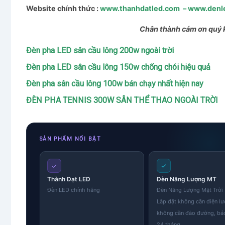
Website chính thức :
www.thanhdatled.com
–
www.denl
Chân thành cám ơn quý 
Đèn pha LED sân cầu lông 200w ngoài trời
Đèn pha LED sân cầu lông 150w chống chói hiệu quả
Đèn pha sân cầu lông 100w bán chạy nhất hiện nay
ĐÈN PHA TENNIS 300W SÂN THỂ THAO NGOÀI TRỜI
SẢN PHẨM NỔI BẬT
✓
✓
Thành Đạt LED
Đèn Năng Lượng MT
Đèn LED chính hãng
Đèn Năng Lượng Mặt Trờ
Lắp đặt không cần điện lư
không cần đào đường, bả
24 tháng.