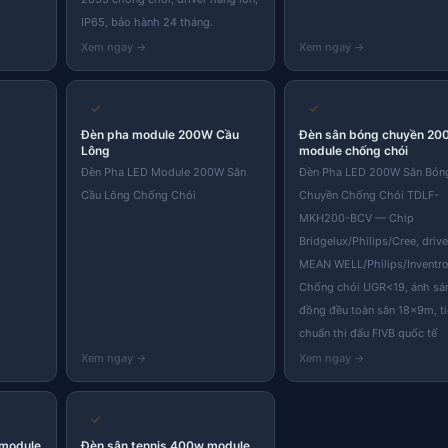
IP65, bảo hành 24 tháng.
✓
✓
Đèn pha module 200W Cầu
Đèn sân bóng chuyền 20
Lông
module chống chói
Đèn Pha LED Module 200W Sân
Đèn Pha LED 200W Sân Bón
Cầu Lông Chống Chói
Chuyền Chống Chói TDLF-
MKH200-BCV — Chip
Bridgelux/Philips/Cree, drive
MEAN WELL/Philips/Inventro
Chống chói UGR<19, ánh sá
đồng đều toàn sân 18×9m, t
chuẩn thi đấu FIVB quốc tế
✓
 module
Đèn sân tennis 400w module