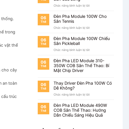
ở
Chức năng bình luận bị tắt
Đèn
Pha
Đèn Pha Module 100W Cho
06
 thống.
Module
Sân Tennis
Th8
100W
ở
Chức năng bình luận bị tắt
Cho
hể trong
Đèn
Sân
Pha
Cầu
Đèn Pha Module 100W Chiếu
06
Module
Lông
Sân Pickleball
Th8
c vật thể
100W
ở
Chức năng bình luận bị tắt
Cho
Đèn
Sân
Pha
Tennis
Đèn Pha LED Module 310-
06
Module
350W COB Sân Thể Thao: Bí
Th8
100W
n cho cây
Mật Chip Driver
Chiếu
Sân
Pickleball
n an toàn
Thay Driver Đèn Pha 100W Có
06
Dễ Không?
Th8
ở
Chức năng bình luận bị tắt
 cấu trúc
Thay
Driver
Đèn Pha LED Module 490W
06
Đèn
COB Sân Thể Thao: Hướng
Th8
Pha
Dẫn Chiếu Sáng Hiệu Quả
100W
Có
Dễ