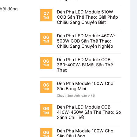
phối đúng
Đèn Pha LED Module 510W
07
COB Sân Thể Thao: Giải Pháp
Th8
Chiếu Sáng Chuyên Biệt
Đèn Pha LED Module 460W-
06
500W COB Sân Thể Thao:
Th8
Chiếu Sáng Chuyên Nghiệp
Đèn Pha LED Module COB
06
360-400W: Bí Mật Sân Thể
Th8
Thao
Đèn Pha Module 100W Cho
06
Sân Bóng Mini
Th8
ở
Chức năng bình luận bị tắt
Đèn
Pha
Đèn Pha LED Module COB
06
Module
410W-450W Sân Thể Thao: So
Th8
100W
Sánh Chi Tiết
Cho
Sân
Bóng
Đèn Pha Module 100W Cho
06
Mini
Sân Cầu Lông
Th8