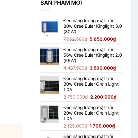
SẢN PHẨM MỚI
Không?
Đèn năng lượng mặt trời
80w Cree Euler Kinglight 3.0
(80W)
Giá
Giá
7.062.500
₫
5.650.000
₫
gốc
hiện
Đèn năng lượng mặt trời
là:
tại
56w Cree Euler Kinglight 2.0
7.062.500₫.
là:
(56W)
5.650.000
Giá
Giá
4.487.500
₫
3.590.000
₫
gốc
hiện
Đèn năng lượng mặt trời
là:
tại
30w Cree Euler Grain Light
4.487.500₫.
là:
1.0A
3.590.000
Giá
Giá
2.750.000
₫
2.200.000
₫
gốc
hiện
Đèn năng lượng mặt trời
là:
tại
20w Cree Euler Grain Light
2.750.000₫.
là:
1.0A
2.200.000
Giá
Giá
2.125.000
₫
1.700.000
₫
gốc
hiện
Đèn năng lượng mặt trời
là:
tại