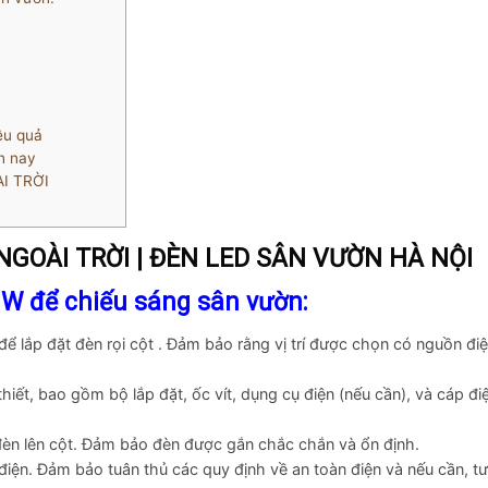
ệu quả
n nay
I TRỜI
NGOÀI TRỜI | ĐÈN LED SÂN VƯỜN HÀ NỘI
6W để chiếu sáng sân vườn:
 để lắp đặt đèn rọi cột . Đảm bảo rằng vị trí được chọn có nguồn đi
thiết, bao gồm bộ lắp đặt, ốc vít, dụng cụ điện (nếu cần), và cáp đi
đèn lên cột. Đảm bảo đèn được gắn chắc chắn và ổn định.
 điện. Đảm bảo tuân thủ các quy định về an toàn điện và nếu cần, tư