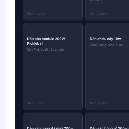
✓
✓
Đèn pha module 200W
Đèn chiếu cây 18w
Pickleball
Chiếu sáng cảnh quan
Sân Pickleball tiêu chuẩn
✓
✓
Đèn sân bóng đá mini 200w
Đèn sân bóng rổ 200w