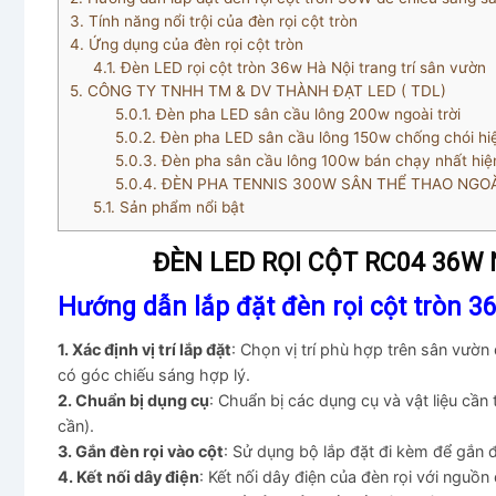
3.
Tính năng nổi trội của đèn rọi cột tròn
4.
Ứng dụng của đèn rọi cột tròn
4.1.
Đèn LED rọi cột tròn 36w Hà Nội trang trí sân vườn
5.
CÔNG TY TNHH TM & DV THÀNH ĐẠT LED ( TDL)
5.0.1.
Đèn pha LED sân cầu lông 200w ngoài trời
5.0.2.
Đèn pha LED sân cầu lông 150w chống chói hi
5.0.3.
Đèn pha sân cầu lông 100w bán chạy nhất hiệ
5.0.4.
ĐÈN PHA TENNIS 300W SÂN THỂ THAO NGOÀ
5.1.
Sản phẩm nổi bật
ĐÈN LED RỌI CỘT RC04 36W 
Hướng dẫn lắp đặt đèn rọi cột tròn 3
1. Xác định vị trí lắp đặt
: Chọn vị trí phù hợp trên sân vườn
có góc chiếu sáng hợp lý.
2. Chuẩn bị dụng cụ
: Chuẩn bị các dụng cụ và vật liệu cần 
cần).
3. Gắn đèn rọi vào cột
: Sử dụng bộ lắp đặt đi kèm để gắn 
4. Kết nối dây điện
: Kết nối dây điện của đèn rọi với nguồn