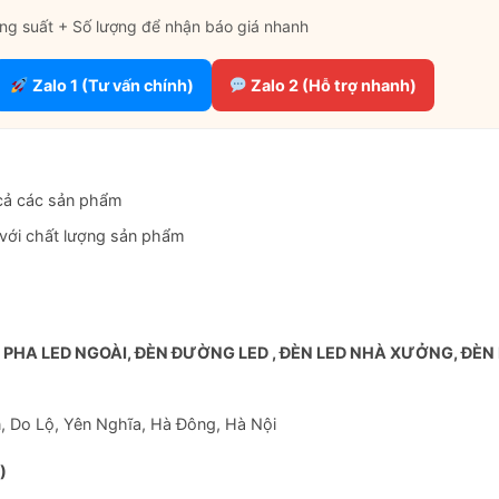
ng suất + Số lượng để nhận báo giá nhanh
Zalo 1 (Tư vấn chính)
Zalo 2 (Hỗ trợ nhanh)
cả các sản phẩm
 với chất lượng sản phẩm
Skip
to
 PHA LED NGOÀI, ĐÈN ĐƯỜNG LED , ĐÈN LED NHÀ XƯỞNG, ĐÈN
content
 Do Lộ, Yên Nghĩa, Hà Đông, Hà Nội
)