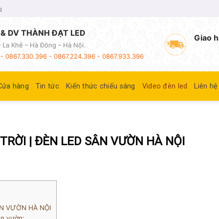
g
& DV THÀNH ĐẠT LED
Giao h
 La Khê – Hà Đông – Hà Nội.
- 0867.330.396 - 0867.224.396 - 0867.933.396
Cửa hàng
Tin tức
Kiến thức chiếu sáng
Video đèn led
Liên hệ
TRỜI | ĐÈN LED SÂN VƯỜN HÀ NỘI
ÂN VƯỜN HÀ NỘI
ân vườn: