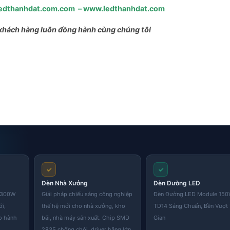
edthanhdat.com.com
–
www.ledthanhdat.com
khách hàng luôn đồng hành cùng chúng tôi
✓
✓
Đèn Nhà Xưởng
Đèn Đường LED
i 300W
Giải pháp chiếu sáng công nghiệp
Đèn Đường LED Module 15
ới,
thế hệ mới cho nhà xưởng, kho
TD14 Sáng Chuẩn, Bền Vượt
o hành
bãi, nhà máy sản xuất. Chip SMD
Gian
2835 chống chói, driver hãng lớn,