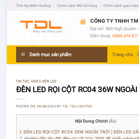
Tích lũy điểm thưởng
Chính sách đổi trả hàng
Chính sách giao hàn
CÔNG TY TNHH TM 
Địa chỉ: 364 Ngô Quyền –
Điện thoại
:
0986.474.671 
Danh mục sản phẩm
Trang chủ
TIN TỨC
,
VIDEO ĐÈN LED
ĐÈN LED RỌI CỘT RC04 36W NGOÀI 
POSTED ON
28/06/2023
BY
TDL TDLLIGHTING
Nội Dung Chính
[
Ẩn
]
1.
ĐÈN LED RỌI CỘT RC04 36W NGOÀI TRỜI | ĐÈN LED S
2.
Hướng dẫn lắp đặt đèn rọi cột tròn 36W để chiếu sáng s