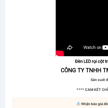
Đèn LED rọi cột t
CÔNG TY TNHH TM
Sản xuất đ
**** CAM KẾT CH
Nhận báo giá đè