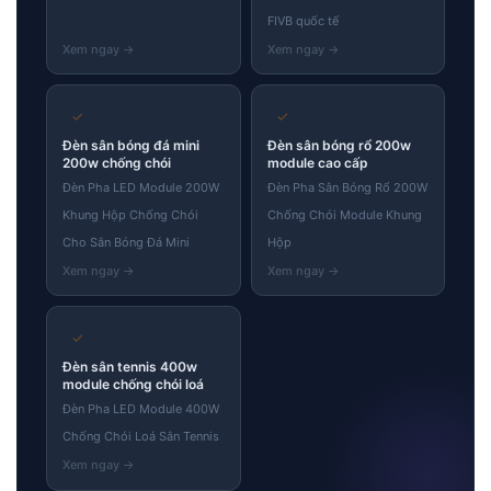
FIVB quốc tế
✓
✓
Đèn sân bóng đá mini
Đèn sân bóng rổ 200w
200w chống chói
module cao cấp
Đèn Pha LED Module 200W
Đèn Pha Sân Bóng Rổ 200W
Khung Hộp Chống Chói
Chống Chói Module Khung
Cho Sân Bóng Đá Mini
Hộp
✓
Đèn sân tennis 400w
module chống chói loá
Đèn Pha LED Module 400W
Chống Chói Loá Sân Tennis