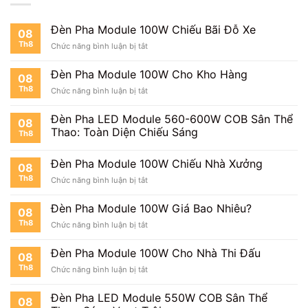
Đèn Pha Module 100W Chiếu Bãi Đỗ Xe
08
Th8
ở
Chức năng bình luận bị tắt
Đèn
Pha
Đèn Pha Module 100W Cho Kho Hàng
08
Module
Th8
ở
Chức năng bình luận bị tắt
100W
Đèn
Chiếu
Pha
Bãi
Đèn Pha LED Module 560-600W COB Sân Thể
08
Module
Đỗ
Thao: Toàn Diện Chiếu Sáng
Th8
100W
Xe
Cho
Kho
Đèn Pha Module 100W Chiếu Nhà Xưởng
08
Hàng
Th8
ở
Chức năng bình luận bị tắt
Đèn
Pha
Đèn Pha Module 100W Giá Bao Nhiêu?
08
Module
Th8
ở
Chức năng bình luận bị tắt
100W
Đèn
Chiếu
Pha
Nhà
Đèn Pha Module 100W Cho Nhà Thi Đấu
08
Module
Xưởng
Th8
ở
Chức năng bình luận bị tắt
100W
Đèn
Giá
Pha
Bao
Đèn Pha LED Module 550W COB Sân Thể
08
Module
Nhiêu?