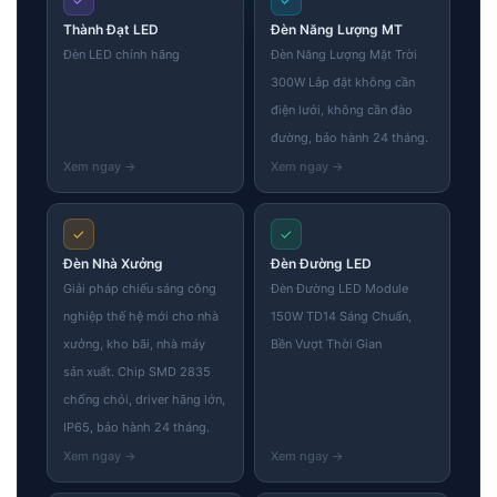
✓
✓
Thành Đạt LED
Đèn Năng Lượng MT
Đèn LED chính hãng
Đèn Năng Lượng Mặt Trời
300W Lắp đặt không cần
điện lưới, không cần đào
đường, bảo hành 24 tháng.
✓
✓
Đèn Nhà Xưởng
Đèn Đường LED
Giải pháp chiếu sáng công
Đèn Đường LED Module
nghiệp thế hệ mới cho nhà
150W TD14 Sáng Chuẩn,
xưởng, kho bãi, nhà máy
Bền Vượt Thời Gian
sản xuất. Chip SMD 2835
chống chói, driver hãng lớn,
IP65, bảo hành 24 tháng.