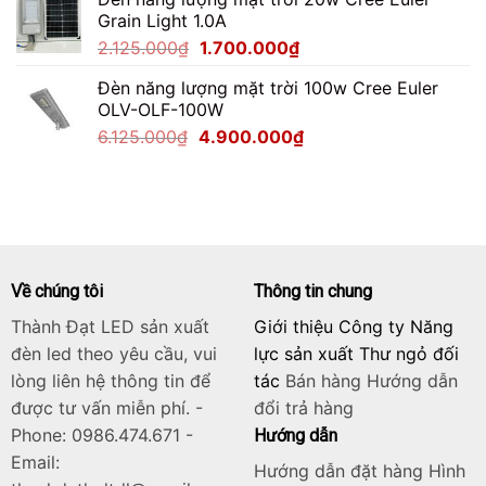
là:
tại
Grain Light 1.0A
2.750.000₫.
là:
Giá
Giá
2.125.000
₫
1.700.000
₫
2.200.000₫.
gốc
hiện
Đèn năng lượng mặt trời 100w Cree Euler
là:
tại
OLV-OLF-100W
2.125.000₫.
là:
Giá
Giá
6.125.000
₫
4.900.000
₫
1.700.000₫.
gốc
hiện
là:
tại
6.125.000₫.
là:
4.900.000₫.
Về chúng tôi
Thông tin chung
Thành Đạt LED sản xuất
Giới thiệu Công ty Năng
đèn led theo yêu cầu, vui
lực sản xuất Thư ngỏ đối
lòng liên hệ thông tin để
tác
Bán hàng
Hướng dẫn
được tư vấn miễn phí. -
đổi trả hàng
Phone: 0986.474.671 -
Hướng dẫn
Email:
Hướng dẫn đặt hàng Hình