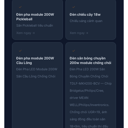
✓
✓
Đèn pha module 200W
Đèn chiếu cây 18w
Pickleball
Chiếu sáng cảnh quan
Sân Pickleball tiêu chuẩn
✓
✓
Đèn pha module 200W
Đèn sân bóng chuyền
Cầu Lông
200w module chống chói
Đèn Pha LED Module 200W
Đèn Pha LED 200W Sân
Sân Cầu Lông Chống Chói
Bóng Chuyền Chống Chói
TDLF-MKH200-BCV — Chip
Bridgelux/Philips/Cree,
driver MEAN
WELL/Philips/Inventronics.
Chống chói UGR<19, ánh
sáng đồng đều toàn sân
18×9m, tiêu chuẩn thi đấu