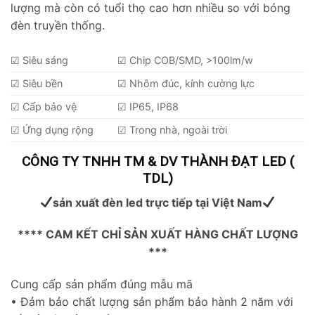
lượng mà còn có tuổi thọ cao hơn nhiều so với bóng
đèn truyền thống.
☑ Siêu sáng
☑ Chip COB/SMD, >100lm/w
☑ Siêu bền
☑ Nhôm đúc, kính cường lực
☑ Cấp bảo vệ
☑ IP65, IP68
☑ Ứng dụng rộng
☑ Trong nhà, ngoài trời
CÔNG TY TNHH TM & DV THÀNH ĐẠT LED (
TDL)
sản xuất đèn led trực tiếp tại Việt Nam
**** CAM KẾT CHỈ SẢN XUẤT HÀNG CHẤT LƯỢNG
Skip
***
to
Cung cấp sản phẩm đúng mẫu mã
content
• Đảm bảo chất lượng sản phẩm bảo hành 2 năm với