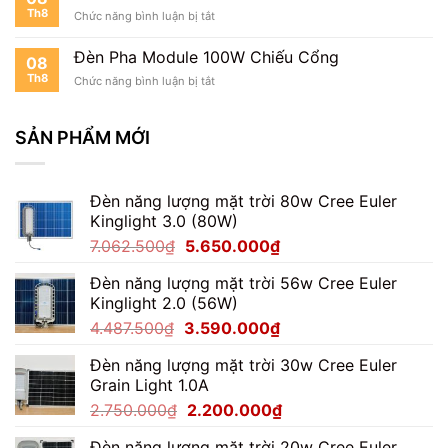
Module
Xe
Th8
ở
Chức năng bình luận bị tắt
100W
Đèn
Cho
Pha
Trang
Đèn Pha Module 100W Chiếu Cổng
08
Module
Trại
Th8
ở
Chức năng bình luận bị tắt
100W
Đèn
Chiếu
Pha
Sân
Module
SẢN PHẨM MỚI
Vườn
100W
Chiếu
Cổng
Đèn năng lượng mặt trời 80w Cree Euler
Kinglight 3.0 (80W)
Giá
Giá
7.062.500
₫
5.650.000
₫
gốc
hiện
Đèn năng lượng mặt trời 56w Cree Euler
là:
tại
Kinglight 2.0 (56W)
7.062.500₫.
là:
Giá
Giá
4.487.500
₫
3.590.000
₫
5.650.000₫.
gốc
hiện
Đèn năng lượng mặt trời 30w Cree Euler
là:
tại
Grain Light 1.0A
4.487.500₫.
là:
Giá
Giá
2.750.000
₫
2.200.000
₫
3.590.000₫.
gốc
hiện
Đèn năng lượng mặt trời 20w Cree Euler