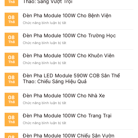
Thao: Sáng Vượt Trội
Th8
100W
Cho
Nhà
Đèn Pha Module 100W Cho Bệnh Viện
08
Thi
Th8
ở
Chức năng bình luận bị tắt
Đấu
Đèn
Pha
Đèn Pha Module 100W Cho Trường Học
08
Module
Th8
ở
Chức năng bình luận bị tắt
100W
Đèn
Cho
Pha
Bệnh
Đèn Pha Module 100W Cho Khuôn Viên
08
Module
Viện
Th8
ở
Chức năng bình luận bị tắt
100W
Đèn
Cho
Pha
Trường
Đèn Pha LED Module 590W COB Sân Thể
08
Module
Học
Thao: Chiếu Sáng Hiệu Quả
Th8
100W
Cho
Khuôn
Đèn Pha Module 100W Cho Nhà Xe
08
Viên
Th8
ở
Chức năng bình luận bị tắt
Đèn
Pha
Đèn Pha Module 100W Cho Trang Trại
08
Module
Th8
ở
Chức năng bình luận bị tắt
100W
Đèn
Cho
Pha
Nhà
Đèn Pha Module 100W Chiếu Sân Vườn
08