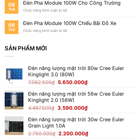
Biển
Đèn Pha Module 100W Cho Công Trường
08
Quảng
Th8
ở
Chức năng bình luận bị tắt
Cáo
Đèn
Pha
Đèn Pha Module 100W Chiếu Bãi Đỗ Xe
08
Module
Th8
ở
Chức năng bình luận bị tắt
100W
Đèn
Cho
Pha
Công
Module
SẢN PHẨM MỚI
Trường
100W
Chiếu
Bãi
Đèn năng lượng mặt trời 80w Cree Euler
Đỗ
Xe
Kinglight 3.0 (80W)
Giá
Giá
7.062.500
₫
5.650.000
₫
gốc
hiện
Đèn năng lượng mặt trời 56w Cree Euler
là:
tại
Kinglight 2.0 (56W)
7.062.500₫.
là:
Giá
Giá
4.487.500
₫
3.590.000
₫
5.650.000₫.
gốc
hiện
Đèn năng lượng mặt trời 30w Cree Euler
là:
tại
Grain Light 1.0A
4.487.500₫.
là:
Giá
Giá
2.750.000
₫
2.200.000
₫
3.590.000₫.
gốc
hiện