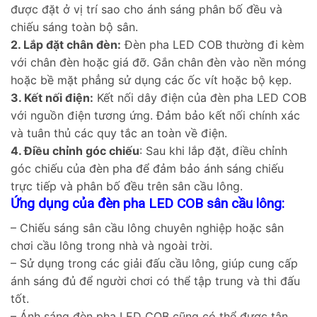
được đặt ở vị trí sao cho ánh sáng phân bố đều và
chiếu sáng toàn bộ sân.
2. Lắp đặt chân đèn:
Đèn pha LED COB thường đi kèm
với chân đèn hoặc giá đỡ. Gắn chân đèn vào nền móng
hoặc bề mặt phẳng sử dụng các ốc vít hoặc bộ kẹp.
3. Kết nối điện:
Kết nối dây điện của đèn pha LED COB
với nguồn điện tương ứng. Đảm bảo kết nối chính xác
và tuân thủ các quy tắc an toàn về điện.
4. Điều chỉnh góc chiếu
: Sau khi lắp đặt, điều chỉnh
góc chiếu của đèn pha để đảm bảo ánh sáng chiếu
trực tiếp và phân bố đều trên sân cầu lông.
Ứng dụng của đèn pha LED COB sân cầu lông:
– Chiếu sáng sân cầu lông chuyên nghiệp hoặc sân
chơi cầu lông trong nhà và ngoài trời.
– Sử dụng trong các giải đấu cầu lông, giúp cung cấp
ánh sáng đủ để người chơi có thể tập trung và thi đấu
tốt.
– Ánh sáng đèn pha LED COB cũng có thể được tận