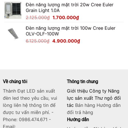
Đèn năng lượng mặt trời 20w Cree Euler
là:
tại
Grain Light 1.0A
2.750.000₫.
là:
Giá
Giá
2.125.000
₫
1.700.000
₫
2.200.000₫.
gốc
hiện
Đèn năng lượng mặt trời 100w Cree Euler
là:
tại
OLV-OLF-100W
2.125.000₫.
là:
Giá
Giá
6.125.000
₫
4.900.000
₫
1.700.000₫.
gốc
hiện
là:
tại
6.125.000₫.
là:
4.900.000₫.
Về chúng tôi
Thông tin chung
Thành Đạt LED sản xuất
Giới thiệu Công ty Năng
đèn led theo yêu cầu, vui
lực sản xuất Thư ngỏ đối
lòng liên hệ thông tin để
tác
Bán hàng
Hướng dẫn
được tư vấn miễn phí. -
đổi trả hàng
Phone: 0986.474.671 -
Hướng dẫn
Email: