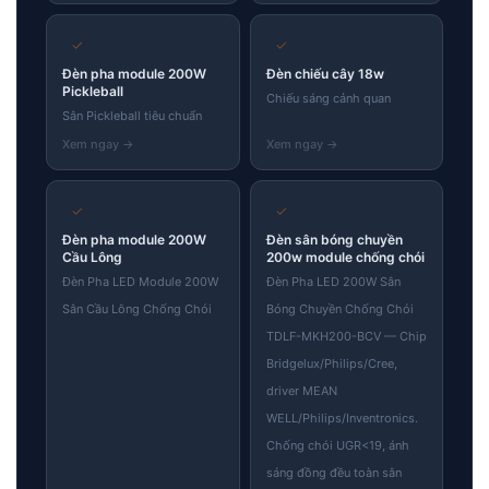
✓
✓
Đèn pha module 200W
Đèn chiếu cây 18w
Pickleball
Chiếu sáng cảnh quan
Sân Pickleball tiêu chuẩn
✓
✓
Đèn pha module 200W
Đèn sân bóng chuyền
Cầu Lông
200w module chống chói
Đèn Pha LED Module 200W
Đèn Pha LED 200W Sân
Sân Cầu Lông Chống Chói
Bóng Chuyền Chống Chói
TDLF-MKH200-BCV — Chip
Bridgelux/Philips/Cree,
driver MEAN
WELL/Philips/Inventronics.
Chống chói UGR<19, ánh
sáng đồng đều toàn sân