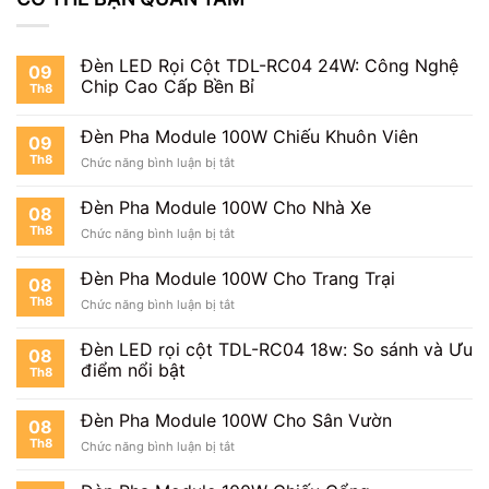
Đèn LED Rọi Cột TDL-RC04 24W: Công Nghệ
09
Chip Cao Cấp Bền Bỉ
Th8
Đèn Pha Module 100W Chiếu Khuôn Viên
09
Th8
ở
Chức năng bình luận bị tắt
Đèn
Pha
Đèn Pha Module 100W Cho Nhà Xe
08
Module
Th8
ở
Chức năng bình luận bị tắt
100W
Đèn
Chiếu
Pha
Khuôn
Đèn Pha Module 100W Cho Trang Trại
08
Module
Viên
Th8
ở
Chức năng bình luận bị tắt
100W
Đèn
Cho
Pha
Nhà
Đèn LED rọi cột TDL-RC04 18w: So sánh và Ưu
08
Module
Xe
điểm nổi bật
Th8
100W
Cho
Trang
Đèn Pha Module 100W Cho Sân Vườn
08
Trại
Th8
ở
Chức năng bình luận bị tắt
Đèn
Pha