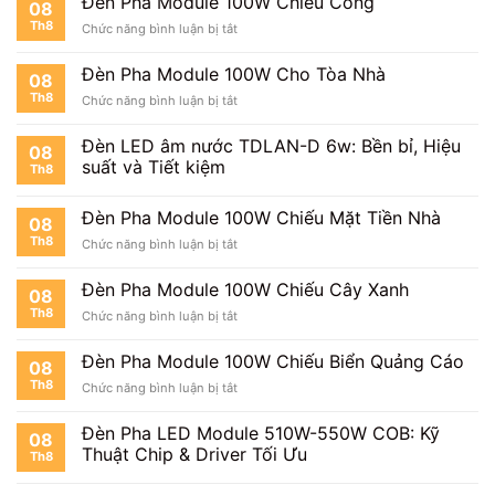
Đèn Pha Module 100W Chiếu Cổng
08
Module
Th8
ở
Chức năng bình luận bị tắt
100W
Đèn
Cho
Pha
Sân
Đèn Pha Module 100W Cho Tòa Nhà
08
Module
Vườn
Th8
ở
Chức năng bình luận bị tắt
100W
Đèn
Chiếu
Pha
Cổng
Đèn LED âm nước TDLAN-D 6w: Bền bỉ, Hiệu
08
Module
suất và Tiết kiệm
Th8
100W
Cho
Tòa
Đèn Pha Module 100W Chiếu Mặt Tiền Nhà
08
Nhà
Th8
ở
Chức năng bình luận bị tắt
Đèn
Pha
Đèn Pha Module 100W Chiếu Cây Xanh
08
Module
Th8
ở
Chức năng bình luận bị tắt
100W
Đèn
Chiếu
Pha
Mặt
Đèn Pha Module 100W Chiếu Biển Quảng Cáo
08
Module
Tiền
Th8
ở
Chức năng bình luận bị tắt
100W
Nhà
Đèn
Chiếu
Pha
Cây
Đèn Pha LED Module 510W-550W COB: Kỹ
08
Module
Xanh
Thuật Chip & Driver Tối Ưu
Th8
100W
Chiếu