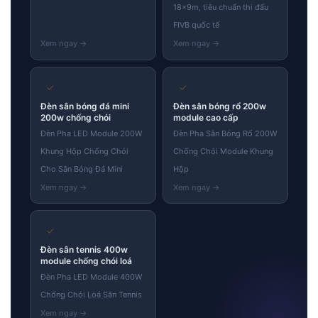
18×9m, tiêu chuẩn thi đấu
FIVB quốc tế
✓
✓
Đèn sân bóng đá mini
Đèn sân bóng rổ 200w
200w chống chói
module cao cấp
Đèn Pha LED Module 200W
Đèn Pha Sân Bóng Rổ 200W
Khung Hộp Chống Chói
Chống Chói Module Khung
Cho Sân Bóng Đá Mini
Hộp
✓
Đèn sân tennis 400w
module chống chói loá
Đèn Pha LED Module 400W
Chống Chói Loá Sân Tennis