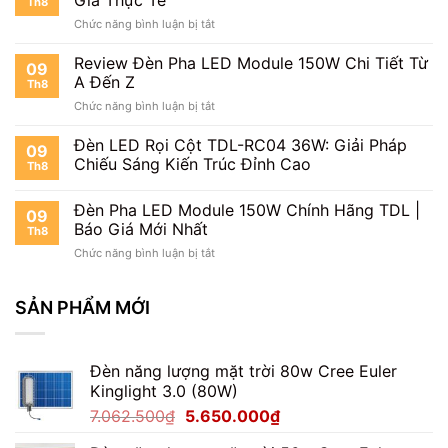
Giá Thực Tế
Th8
Module
ở
Chức năng bình luận bị tắt
150W
Đèn
Chống
Pha
Review Đèn Pha LED Module 150W Chi Tiết Từ
Chói
09
Module
Cho
A Đến Z
Th8
150W
Ngoài
ở
Chức năng bình luận bị tắt
Có
Trời
Review
Tốt
Đèn
Đèn LED Rọi Cột TDL-RC04 36W: Giải Pháp
Không?
09
Pha
Đánh
Chiếu Sáng Kiến Trúc Đỉnh Cao
Th8
LED
Giá
Module
Thực
Đèn Pha LED Module 150W Chính Hãng TDL |
150W
Tế
09
Chi
Báo Giá Mới Nhất
Th8
Tiết
ở
Chức năng bình luận bị tắt
Từ
Đèn
A
Pha
Đến
LED
SẢN PHẨM MỚI
Z
Module
150W
Chính
Đèn năng lượng mặt trời 80w Cree Euler
Hãng
Kinglight 3.0 (80W)
TDL
|
Giá
Giá
7.062.500
₫
5.650.000
₫
Báo
gốc
hiện
Giá