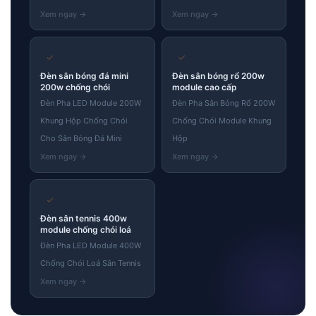
to
content
✓
✓
Đèn sân bóng đá mini
Đèn sân bóng rổ 200w
200w chống chói
module cao cấp
Đèn Pha LED Module 200W
Đèn Pha Sân Bóng Rổ 200W
Khung Hộp Chống Chói
Chống Chói Module Khung
Cho Sân Bóng Đá Mini
Hộp
✓
Đèn sân tennis 400w
module chống chói loá
Đèn Pha LED Module 400W
Chống Chói Loá Sân Tennis