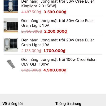
Đèn năng lượng mặt trời 56w Cree Euler
là:
tại
Mới
Kinglight 2.0 (56W)
Nhất
7.062.500₫.
là:
Giá
Giá
4.487.500
₫
3.590.000
₫
5.650.000₫.
gốc
hiện
Đèn năng lượng mặt trời 30w Cree Euler
là:
tại
Grain Light 1.0A
4.487.500₫.
là:
Giá
Giá
2.750.000
₫
2.200.000
₫
3.590.000₫.
gốc
hiện
Đèn năng lượng mặt trời 20w Cree Euler
là:
tại
Grain Light 1.0A
2.750.000₫.
là:
Giá
Giá
2.125.000
₫
1.700.000
₫
2.200.000₫.
gốc
hiện
Đèn năng lượng mặt trời 100w Cree Euler
là:
tại
OLV-OLF-100W
2.125.000₫.
là:
Giá
Giá
6.125.000
₫
4.900.000
₫
1.700.000₫.
gốc
hiện
là:
tại
6.125.000₫.
là:
4.900.000₫.
Về chúng tôi
Thông tin chung