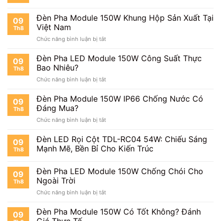
Cập
150W
Nhật
Tuổi
Đèn Pha Module 150W Khung Hộp Sản Xuất Tại
Mới
09
Thọ
Việt Nam
Nhất
Th8
Bao
ở
Chức năng bình luận bị tắt
Lâu?
Đèn
Pha
Đèn Pha LED Module 150W Công Suất Thực
09
Module
Bao Nhiêu?
Th8
150W
ở
Chức năng bình luận bị tắt
Khung
Đèn
Hộp
Pha
Đèn Pha Module 150W IP66 Chống Nước Có
Sản
09
LED
Xuất
Đáng Mua?
Th8
Module
Tại
ở
Chức năng bình luận bị tắt
150W
Việt
Đèn
Công
Nam
Pha
Đèn LED Rọi Cột TDL-RC04 54W: Chiếu Sáng
Suất
09
Module
Thực
Mạnh Mẽ, Bền Bỉ Cho Kiến Trúc
Th8
150W
Bao
IP66
Nhiêu?
Đèn Pha LED Module 150W Chống Chói Cho
Chống
09
Nước
Ngoài Trời
Th8
Có
ở
Chức năng bình luận bị tắt
Đáng
Đèn
Mua?
Pha
Đèn Pha Module 150W Có Tốt Không? Đánh
09
LED