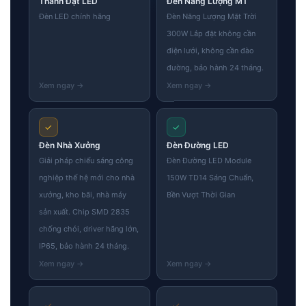
Thành Đạt LED
Đèn Năng Lượng MT
Đèn LED chính hãng
Đèn Năng Lượng Mặt Trời
300W Lắp đặt không cần
điện lưới, không cần đào
đường, bảo hành 24 tháng.
✓
✓
Đèn Nhà Xưởng
Đèn Đường LED
Giải pháp chiếu sáng công
Đèn Đường LED Module
nghiệp thế hệ mới cho nhà
150W TD14 Sáng Chuẩn,
xưởng, kho bãi, nhà máy
Bền Vượt Thời Gian
sản xuất. Chip SMD 2835
chống chói, driver hãng lớn,
IP65, bảo hành 24 tháng.
✓
✓