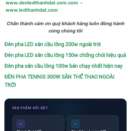
www.denledthanhdat.com.com
–
www.ledthanhdat.com
Chân thành cám ơn quý khách hàng luôn đồng hành
cùng chúng tôi
Đèn pha LED sân cầu lông 200w ngoài trời
Đèn pha LED sân cầu lông 150w chống chói hiệu quả
Đèn pha sân cầu lông 100w bán chạy nhất hiện nay
ĐÈN PHA TENNIS 300W SÂN THỂ THAO NGOÀI
TRỜI
SẢN PHẨM NỔI BẬT
✓
✓