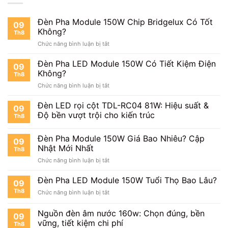
Đèn Pha Module 150W Chip Bridgelux Có Tốt
09
Không?
Th8
ở
Chức năng bình luận bị tắt
Đèn
Pha
Đèn Pha LED Module 150W Có Tiết Kiệm Điện
09
Module
Không?
Th8
150W
ở
Chức năng bình luận bị tắt
Chip
Đèn
Bridgelux
Pha
Đèn LED rọi cột TDL-RC04 81W: Hiệu suất &
Có
09
LED
Tốt
Độ bền vượt trội cho kiến trúc
Th8
Module
Không?
150W
Đèn Pha Module 150W Giá Bao Nhiêu? Cập
Có
09
Tiết
Nhật Mới Nhất
Th8
Kiệm
ở
Chức năng bình luận bị tắt
Điện
Đèn
Không?
Pha
Đèn Pha LED Module 150W Tuổi Thọ Bao Lâu?
09
Module
Th8
ở
Chức năng bình luận bị tắt
150W
Đèn
Giá
Pha
Nguồn đèn âm nước 160w: Chọn đúng, bền
Bao
09
LED
Nhiêu?
vững, tiết kiệm chi phí
Th8
Module