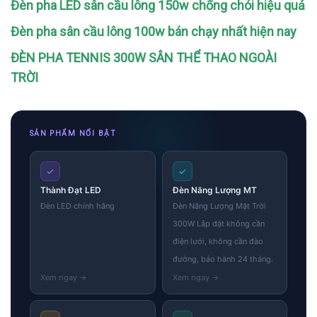
Đèn pha LED sân cầu lông 150w chống chói hiệu quả
Đèn pha sân cầu lông 100w bán chạy nhất hiện nay
ĐÈN PHA TENNIS 300W SÂN THỂ THAO NGOÀI
TRỜI
SẢN PHẨM NỔI BẬT
✓
✓
Thành Đạt LED
Đèn Năng Lượng MT
Đèn LED chính hãng
Đèn Năng Lượng Mặt Trời
300W Lắp đặt không cần
điện lưới, không cần đào
đường, bảo hành 24 tháng.