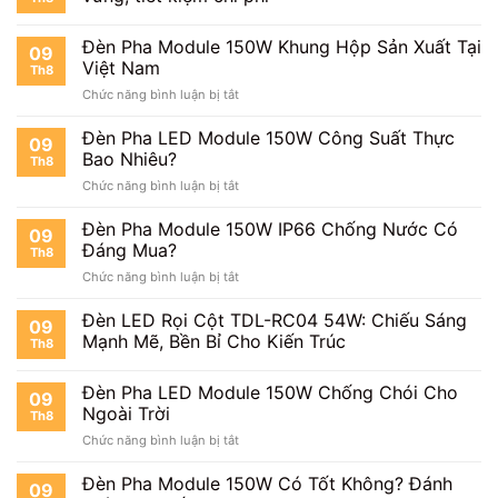
Module
Cập
150W
Nhật
Tuổi
Đèn Pha Module 150W Khung Hộp Sản Xuất Tại
Mới
09
Thọ
Việt Nam
Nhất
Th8
Bao
ở
Chức năng bình luận bị tắt
Lâu?
Đèn
Pha
Đèn Pha LED Module 150W Công Suất Thực
09
Module
Bao Nhiêu?
Th8
150W
ở
Chức năng bình luận bị tắt
Khung
Đèn
Hộp
Pha
Đèn Pha Module 150W IP66 Chống Nước Có
Sản
09
LED
Xuất
Đáng Mua?
Th8
Module
Tại
ở
Chức năng bình luận bị tắt
150W
Việt
Đèn
Công
Nam
Pha
Đèn LED Rọi Cột TDL-RC04 54W: Chiếu Sáng
Suất
09
Module
Thực
Mạnh Mẽ, Bền Bỉ Cho Kiến Trúc
Th8
150W
Bao
IP66
Nhiêu?
Đèn Pha LED Module 150W Chống Chói Cho
Chống
09
Nước
Ngoài Trời
Th8
Có
ở
Chức năng bình luận bị tắt
Đáng
Đèn
Mua?
Pha
Đèn Pha Module 150W Có Tốt Không? Đánh
09
LED