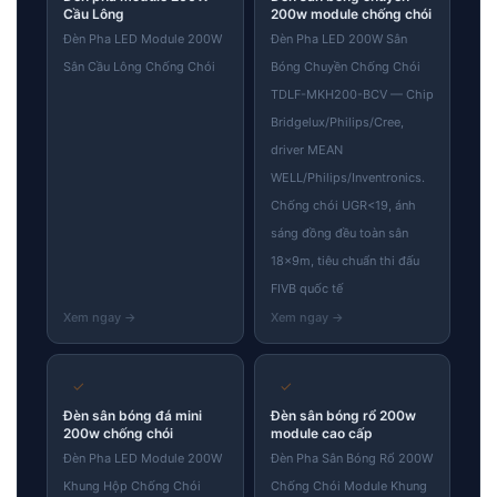
Cầu Lông
200w module chống chói
Đèn Pha LED Module 200W
Đèn Pha LED 200W Sân
Sân Cầu Lông Chống Chói
Bóng Chuyền Chống Chói
TDLF-MKH200-BCV — Chip
Bridgelux/Philips/Cree,
driver MEAN
WELL/Philips/Inventronics.
Chống chói UGR<19, ánh
sáng đồng đều toàn sân
18×9m, tiêu chuẩn thi đấu
FIVB quốc tế
✓
✓
Đèn sân bóng đá mini
Đèn sân bóng rổ 200w
200w chống chói
module cao cấp
Đèn Pha LED Module 200W
Đèn Pha Sân Bóng Rổ 200W
Khung Hộp Chống Chói
Chống Chói Module Khung