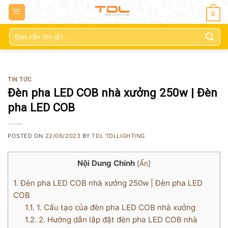
0
Tìm
kiếm:
TIN TỨC
Đèn pha LED COB nhà xưởng 250w | Đèn
pha LED COB
POSTED ON
22/06/2023
BY
TDL TDLLIGHTING
Nội Dung Chính
[
Ẩn
]
1.
Đèn pha LED COB nhà xưởng 250w | Đèn pha LED
COB
1.1.
1. Cấu tạo của đèn pha LED COB nhà xưởng
1.2.
2. Hướng dẫn lắp đặt đèn pha LED COB nhà