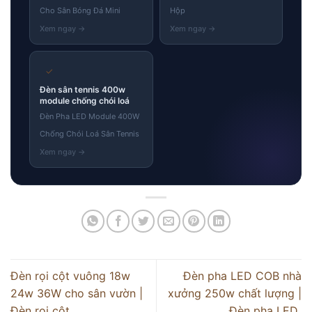
Cho Sân Bóng Đá Mini
Hộp
✓
Đèn sân tennis 400w
module chống chói loá
Đèn Pha LED Module 400W
Chống Chói Loá Sân Tennis
Đèn rọi cột vuông 18w
Đèn pha LED COB nhà
24w 36W cho sân vườn |
xưởng 250w chất lượng |
Đèn rọi cột
Đèn pha LED