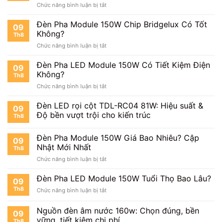
ở
Chức năng bình luận bị tắt
Đèn
Pha
Đèn Pha Module 150W Chip Bridgelux Có Tốt
09
Module
Không?
Th8
150W
ở
Chức năng bình luận bị tắt
Chip
Đèn
Philips
Pha
Đèn Pha LED Module 150W Có Tiết Kiệm Điện
Sáng
09
Module
Đến
Không?
Th8
150W
Mức
ở
Chức năng bình luận bị tắt
Chip
Nào?
Đèn
Bridgelux
Pha
Đèn LED rọi cột TDL-RC04 81W: Hiệu suất &
Có
09
LED
Tốt
Độ bền vượt trội cho kiến trúc
Th8
Module
Không?
150W
Đèn Pha Module 150W Giá Bao Nhiêu? Cập
Có
09
Tiết
Nhật Mới Nhất
Th8
Kiệm
ở
Chức năng bình luận bị tắt
Điện
Đèn
Không?
Pha
Đèn Pha LED Module 150W Tuổi Thọ Bao Lâu?
09
Module
Th8
ở
Chức năng bình luận bị tắt
150W
Đèn
Giá
Pha
Nguồn đèn âm nước 160w: Chọn đúng, bền
Bao
09
LED
Nhiêu?
vững, tiết kiệm chi phí
Th8