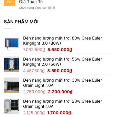
Giá Thực Tế
Th8
Module
ở
Chức năng bình luận bị tắt
150W
Đèn
Chống
Pha
Chói
Module
SẢN PHẨM MỚI
Cho
150W
Ngoài
Có
Trời
Tốt
Đèn năng lượng mặt trời 80w Cree Euler
Không?
Kinglight 3.0 (80W)
Đánh
Giá
Giá
Giá
7.062.500
₫
5.650.000
₫
Thực
gốc
hiện
Tế
Đèn năng lượng mặt trời 56w Cree Euler
là:
tại
Kinglight 2.0 (56W)
7.062.500₫.
là:
Giá
Giá
4.487.500
₫
3.590.000
₫
5.650.000₫.
gốc
hiện
Đèn năng lượng mặt trời 30w Cree Euler
là:
tại
Grain Light 1.0A
4.487.500₫.
là:
Giá
Giá
2.750.000
₫
2.200.000
₫
3.590.000₫.
gốc
hiện
Đèn năng lượng mặt trời 20w Cree Euler
là:
tại
Grain Light 1.0A
2.750.000₫.
là:
Giá
Giá
2.125.000
₫
1.700.000
₫
2.200.000₫.