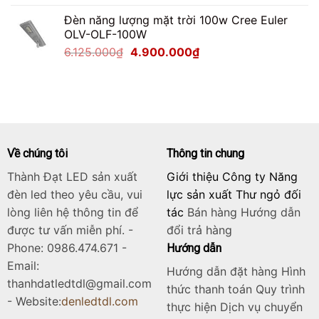
gốc
hiện
Đèn năng lượng mặt trời 100w Cree Euler
là:
tại
OLV-OLF-100W
2.125.000₫.
là:
Giá
Giá
6.125.000
₫
4.900.000
₫
1.700.000₫.
gốc
hiện
là:
tại
6.125.000₫.
là:
4.900.000₫.
Về chúng tôi
Thông tin chung
Thành Đạt LED sản xuất
Giới thiệu Công ty Năng
đèn led theo yêu cầu, vui
lực sản xuất Thư ngỏ đối
lòng liên hệ thông tin để
tác
Bán hàng
Hướng dẫn
được tư vấn miễn phí. -
đổi trả hàng
Phone: 0986.474.671 -
Hướng dẫn
Email:
Hướng dẫn đặt hàng Hình
thanhdatledtdl@gmail.com
thức thanh toán Quy trình
- Website:
denledtdl.com
thực hiện Dịch vụ chuyển