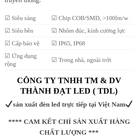
Skip
to
☑ Siêu sáng
☑ Chip COB/SMD, >100lm/w
content
☑ Siêu bền
☑ Nhôm đúc, kính cường lực
☑ Cấp bảo vệ
☑ IP65, IP68
☑ Ứng dụng
☑ Trong nhà, ngoài trời
rộng
CÔNG TY TNHH TM & DV
THÀNH ĐẠT LED ( TDL)
sản xuất đèn led trực tiếp tại Việt Nam
**** CAM KẾT CHỈ SẢN XUẤT HÀNG
CHẤT LƯỢNG ***