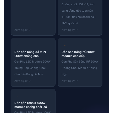
Chống chói UGR<19, ánh
sáng đồng đều toàn sân
18×9m, tiêu chuẩn thi đấu
FIVB quốc tế
✓
✓
Đèn sân bóng đá mini
Đèn sân bóng rổ 200w
200w chống chói
module cao cấp
Đèn Pha LED Module 200W
Đèn Pha Sân Bóng Rổ 200W
Khung Hộp Chống Chói
Chống Chói Module Khung
Cho Sân Bóng Đá Mini
Hộp
✓
Đèn sân tennis 400w
module chống chói loá
Đèn Pha LED Module 400W