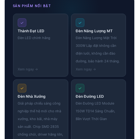
SẢN PHẨM NỔI BẬT
✓
✓
Thành Đạt LED
Đèn Năng Lượng MT
Đèn LED chính hãng
Đèn Năng Lượng Mặt Trời
300W Lắp đặt không cần
điện lưới, không cần đào
đường, bảo hành 24 tháng.
✓
✓
Đèn Nhà Xưởng
Đèn Đường LED
Giải pháp chiếu sáng công
Đèn Đường LED Module
nghiệp thế hệ mới cho nhà
150W TD14 Sáng Chuẩn,
xưởng, kho bãi, nhà máy
Bền Vượt Thời Gian
sản xuất. Chip SMD 2835
chống chói, driver hãng lớn,