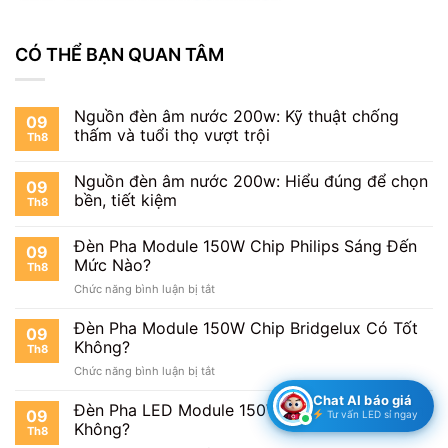
CÓ THỂ BẠN QUAN TÂM
Nguồn đèn âm nước 200w: Kỹ thuật chống
09
thấm và tuổi thọ vượt trội
Th8
Nguồn đèn âm nước 200w: Hiểu đúng để chọn
09
bền, tiết kiệm
Th8
Đèn Pha Module 150W Chip Philips Sáng Đến
09
Mức Nào?
Th8
ở
Chức năng bình luận bị tắt
Đèn
Pha
Đèn Pha Module 150W Chip Bridgelux Có Tốt
09
Module
Không?
Th8
150W
ở
Chức năng bình luận bị tắt
Chip
Đèn
Philips
Chat AI báo giá
Pha
Đèn Pha LED Module 150W Có Tiết Kiệm Điện
Sáng
09
Tư vấn LED sỉ ngay
Module
Đến
Không?
Th8
150W
Mức