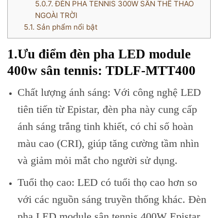
5.0.7.
ĐÈN PHA TENNIS 300W SÂN THỂ THAO
NGOÀI TRỜI
5.1.
Sản phẩm nổi bật
1.Ưu điểm đèn pha LED module
400w sân tennis
: TDLF-MTT400
Chất lượng ánh sáng: Với công nghệ LED
tiên tiến từ Epistar, đèn pha này cung cấp
ánh sáng trắng tinh khiết, có chỉ số hoàn
màu cao (CRI), giúp tăng cường tầm nhìn
và giảm mỏi mắt cho người sử dụng.
Tuổi thọ cao: LED có tuổi thọ cao hơn so
với các nguồn sáng truyền thống khác. Đèn
pha LED module sân tennis 400W Epistar