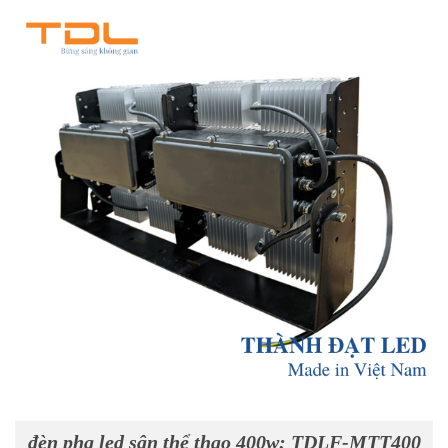
đèn pha led sân thể thao 400w: TDLF-MTT400