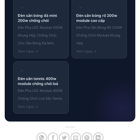
✓
✓
Đèn sân bóng đá mini
Đèn sân bóng rổ 200w
200w chống chói
module cao cấp
Đèn Pha LED Module 200W
Đèn Pha Sân Bóng Rổ 200W
Khung Hộp Chống Chói
Chống Chói Module Khung
Cho Sân Bóng Đá Mini
Hộp
✓
Đèn sân tennis 400w
module chống chói loá
Đèn Pha LED Module 400W
Chống Chói Loá Sân Tennis