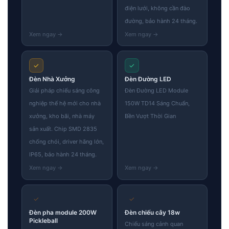
điện lưới, không cần đào
đường, bảo hành 24 tháng.
✓
✓
Đèn Nhà Xưởng
Đèn Đường LED
Giải pháp chiếu sáng công
Đèn Đường LED Module
nghiệp thế hệ mới cho nhà
150W TD14 Sáng Chuẩn,
xưởng, kho bãi, nhà máy
Bền Vượt Thời Gian
sản xuất. Chip SMD 2835
chống chói, driver hãng lớn,
IP65, bảo hành 24 tháng.
✓
✓
Đèn pha module 200W
Đèn chiếu cây 18w
Pickleball
Chiếu sáng cảnh quan