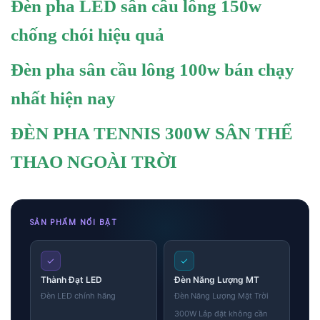
Đèn pha LED sân cầu lông 150w
chống chói hiệu quả
Đèn pha sân cầu lông 100w bán chạy
nhất hiện nay
ĐÈN PHA TENNIS 300W SÂN THỂ
THAO NGOÀI TRỜI
SẢN PHẨM NỔI BẬT
✓
✓
Thành Đạt LED
Đèn Năng Lượng MT
Đèn LED chính hãng
Đèn Năng Lượng Mặt Trời
300W Lắp đặt không cần