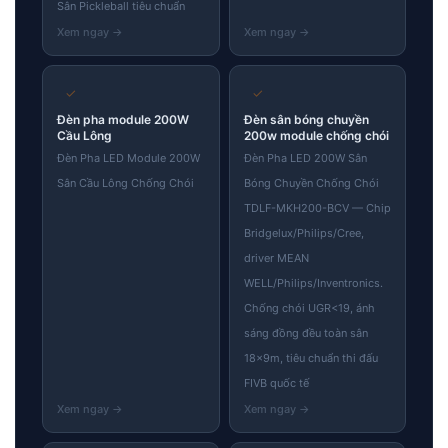
Sân Pickleball tiêu chuẩn
✓
✓
Đèn pha module 200W
Đèn sân bóng chuyền
Cầu Lông
200w module chống chói
Đèn Pha LED Module 200W
Đèn Pha LED 200W Sân
Sân Cầu Lông Chống Chói
Bóng Chuyền Chống Chói
TDLF-MKH200-BCV — Chip
Bridgelux/Philips/Cree,
driver MEAN
WELL/Philips/Inventronics.
Chống chói UGR<19, ánh
sáng đồng đều toàn sân
18×9m, tiêu chuẩn thi đấu
FIVB quốc tế