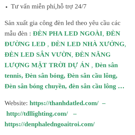
Tư vấn miễn phí,hỗ trợ 24/7
Sản xuất gia công đèn led theo yêu cầu các
mẫu đèn :
ĐÈN PHA LED NGOÀI
,
ĐÈN
ĐƯỜNG LED
,
ĐÈN LED NHÀ XƯỞNG
,
ĐÈN LED SÂN VƯỜN
,
ĐÈN NĂNG
LƯỢNG MẶT TRỜI DỰ ÁN
,
Đèn sân
tennis
,
Đèn sân bóng
,
Đèn sân cầu lông
,
Đèn sân bóng chuyền
,
đèn sân cầu lông
…
Website:
https://thanhdatled.com/
–
http://tdllighting.com/
–
https://denphaledngoaitroi.com/