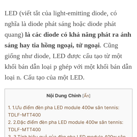
LED (viết tắt của light-emitting diode, có
nghĩa là diode phát sáng hoặc diode phát
quang)
là các diode có khả năng phát ra ánh
sáng hay tia hồng ngoại, tử ngoại
. Cũng
giống như diode, LED được cấu tạo từ một
khối bán dẫn loại p ghép với một khối bán dẫn
loại n. Cấu tạo của một LED.
Nội Dung Chính
[
Ẩn
]
1.
1.Ưu điểm đèn pha LED module 400w sân tennis:
TDLF-MTT400
2.
2.Đặc điểm đèn pha LED module 400w sân tennis:
TDLF-MTT400
3.
3.Tính hiệu quả của đèn pha LED module 400w sân