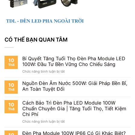
CÓ THỂ BẠN QUAN TÂM
Bí Quyết Tăng Tuổi Thọ Đèn Pha Module LED
10
100W: Đầu Tư Bền Vững Cho Chiếu Sáng
Th8
ở
Chức năng bình luận bị tắt
Bí
Quyết
Nguồn Đèn Âm Nước 500W: Giải Pháp Bền Bỉ,
10
Tăng
An Toàn Tuyệt Đối
Th8
Tuổi
Thọ
Cách Bảo Trì Đèn Pha LED Module 100W
Đèn
10
Pha
Chuẩn Chuyên Gia | Tăng Tuổi Thọ, Tiết Kiệm
Th8
Module
Chi Phí
LED
ở
Chức năng bình luận bị tắt
100W:
Cách
Đầu
Bảo
Đèn Pha Module 100W IP66 Có Gì Khác Biệt?
Tư
10