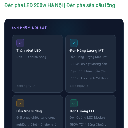
Đèn pha LED 200w Hà Nội | Đèn pha sân cầu lông
SẢN PHẨM NỔI BẬT
✓
✓
Thành Đạt LED
Đèn Năng Lượng MT
Đèn LED chính hãng
Đèn Năng Lượng Mặt Trời
300W Lắp đặt không cần
điện lưới, không cần đào
đường, bảo hành 24 tháng.
✓
✓
Đèn Nhà Xưởng
Đèn Đường LED
Giải pháp chiếu sáng công
Đèn Đường LED Module
nghiệp thế hệ mới cho nhà
150W TD14 Sáng Chuẩn,