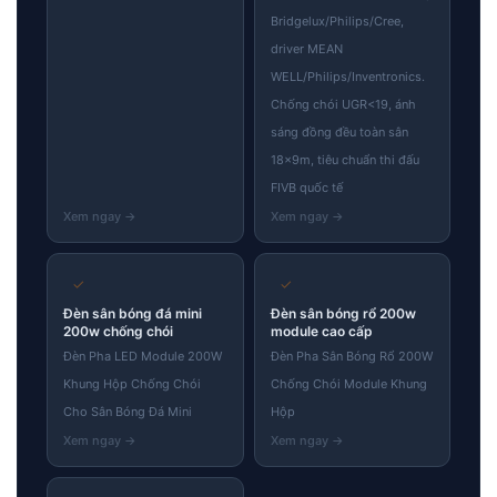
Bridgelux/Philips/Cree,
driver MEAN
WELL/Philips/Inventronics.
Chống chói UGR<19, ánh
sáng đồng đều toàn sân
18×9m, tiêu chuẩn thi đấu
FIVB quốc tế
✓
✓
Đèn sân bóng đá mini
Đèn sân bóng rổ 200w
200w chống chói
module cao cấp
Đèn Pha LED Module 200W
Đèn Pha Sân Bóng Rổ 200W
Khung Hộp Chống Chói
Chống Chói Module Khung
Cho Sân Bóng Đá Mini
Hộp