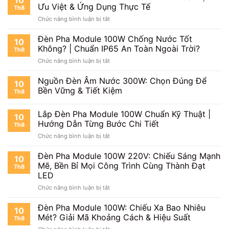
Trì
Bền
Ưu Việt & Ứng Dụng Thực Tế
Th8
Đèn
Vững
ở
Chức năng bình luận bị tắt
Pha
Cho
Đèn
LED
Chiếu
Pha
Đèn Pha Module 100W Chống Nước Tốt
Module
Sáng
10
Module
100W
Không? | Chuẩn IP65 An Toàn Ngoài Trời?
Th8
100W
Chuẩn
ở
Chức năng bình luận bị tắt
IP66
Chuyên
Đèn
Có
Gia
Pha
Nguồn Đèn Âm Nước 300W: Chọn Đúng Để
Gì
|
10
Module
Khác
Bền Vững & Tiết Kiệm
Tăng
Th8
100W
Biệt?
Tuổi
Chống
Ưu
Thọ,
Lắp Đèn Pha Module 100W Chuẩn Kỹ Thuật |
Nước
Việt
10
Tiết
Tốt
Hướng Dẫn Từng Bước Chi Tiết
&
Kiệm
Th8
Không?
Ứng
Chi
ở
Chức năng bình luận bị tắt
|
Dụng
Phí
Lắp
Chuẩn
Thực
Đèn
Đèn Pha Module 100W 220V: Chiếu Sáng Mạnh
IP65
10
Tế
Pha
Mẽ, Bền Bỉ Mọi Công Trình Cùng Thành Đạt
An
Th8
Module
Toàn
LED
100W
Ngoài
ở
Chức năng bình luận bị tắt
Chuẩn
Trời?
Đèn
Kỹ
Pha
Thuật
Đèn Pha Module 100W: Chiếu Xa Bao Nhiêu
10
Module
|
Mét? Giải Mã Khoảng Cách & Hiệu Suất
Th8
100W
Hướng
ở