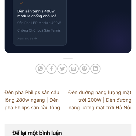
✓
Đèn sân tennis 400w
module chống chói loá
Đèn Pha LED Module 400W
Chống Chói Loá Sân Tennis
Đèn pha Philips sân cầu
Đèn đường năng lượng mặt
lông 280w ngang | Đèn
trời 200W | Đèn đường
pha Philips sân cầu lông
năng lượng mặt trời Hà Nội
Để lại một bình luận