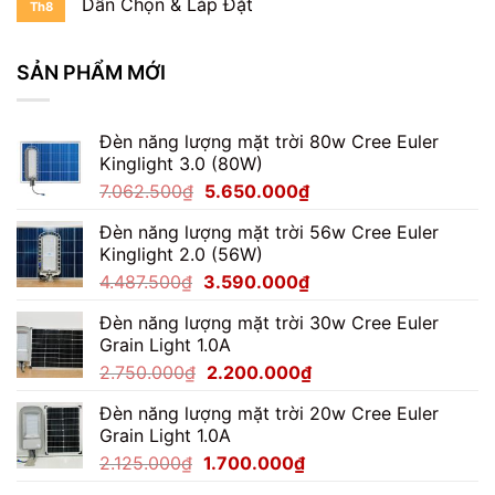
Dẫn Chọn & Lắp Đặt
LED
Th8
Pha
Bí
Thành
Module
Quyết
Đạt
LED
Chọn
SẢN PHẨM MỚI
100W
Mua
Mới
Chuẩn
Nhất
Chuyên
2024
Gia
Đèn năng lượng mặt trời 80w Cree Euler
|
2026
Kinglight 3.0 (80W)
Chi
Tiết,
Giá
Giá
7.062.500
₫
5.650.000
₫
Ưu
gốc
hiện
Đãi
Đèn năng lượng mặt trời 56w Cree Euler
là:
tại
Cực
Kinglight 2.0 (56W)
7.062.500₫.
là:
Hấp
Dẫn
Giá
Giá
4.487.500
₫
3.590.000
₫
5.650.000₫.
gốc
hiện
Đèn năng lượng mặt trời 30w Cree Euler
là:
tại
Grain Light 1.0A
4.487.500₫.
là:
Giá
Giá
2.750.000
₫
2.200.000
₫
3.590.000₫.
gốc
hiện
Đèn năng lượng mặt trời 20w Cree Euler
là:
tại
Grain Light 1.0A
2.750.000₫.
là:
Giá
Giá
2.125.000
₫
1.700.000
₫
2.200.000₫.
gốc
hiện