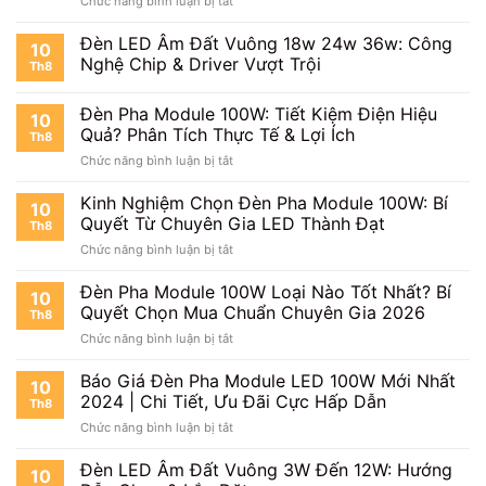
Chức năng bình luận bị tắt
220V:
Dẫn
Đèn
Chiếu
Từng
Pha
Đèn LED Âm Đất Vuông 18w 24w 36w: Công
Sáng
Bước
10
Module
Mạnh
Chi
Nghệ Chip & Driver Vượt Trội
Th8
100W:
Mẽ,
Tiết
Chiếu
Bền
Đèn Pha Module 100W: Tiết Kiệm Điện Hiệu
Xa
Bỉ
10
Bao
Quả? Phân Tích Thực Tế & Lợi Ích
Mọi
Th8
Nhiêu
Công
ở
Chức năng bình luận bị tắt
Mét?
Trình
Đèn
Giải
Cùng
Pha
Kinh Nghiệm Chọn Đèn Pha Module 100W: Bí
Mã
10
Thành
Module
Quyết Từ Chuyên Gia LED Thành Đạt
Khoảng
Đạt
Th8
100W:
Cách
LED
ở
Chức năng bình luận bị tắt
Tiết
&
Kinh
Kiệm
Hiệu
Nghiệm
Đèn Pha Module 100W Loại Nào Tốt Nhất? Bí
Điện
10
Suất
Chọn
Hiệu
Quyết Chọn Mua Chuẩn Chuyên Gia 2026
Th8
Đèn
Quả?
ở
Chức năng bình luận bị tắt
Pha
Phân
Đèn
Module
Tích
Pha
Báo Giá Đèn Pha Module LED 100W Mới Nhất
100W:
Thực
10
Module
Bí
2024 | Chi Tiết, Ưu Đãi Cực Hấp Dẫn
Tế
Th8
100W
Quyết
&
ở
Chức năng bình luận bị tắt
Loại
Từ
Lợi
Báo
Nào
Chuyên
Ích
Giá
Đèn LED Âm Đất Vuông 3W Đến 12W: Hướng
Tốt
Gia
10
Đèn
Nhất?