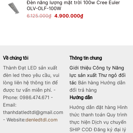
Đèn năng lượng mặt trời 100w Cree Euler
là:
tại
OLV-OLF-100W
2.125.000₫.
là:
Giá
Giá
6.125.000
₫
4.900.000
₫
1.700.000₫.
gốc
hiện
là:
tại
6.125.000₫.
là:
4.900.000₫.
Về chúng tôi
Thông tin chung
Thành Đạt LED sản xuất
Giới thiệu Công ty Năng
đèn led theo yêu cầu, vui
lực sản xuất Thư ngỏ đối
lòng liên hệ thông tin để
tác
Bán hàng
Hướng dẫn
được tư vấn miễn phí. -
đổi trả hàng
Phone: 0986.474.671 -
Hướng dẫn
Email:
Hướng dẫn đặt hàng Hình
thanhdatledtdl@gmail.com
thức thanh toán Quy trình
- Website:
denledtdl.com
thực hiện Dịch vụ chuyển
SHIP COD Đăng ký đại lý