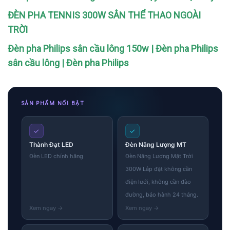
ĐÈN PHA TENNIS 300W SÂN THỂ THAO NGOÀI
TRỜI
Đèn pha Philips sân cầu lông 150w | Đèn pha Philips
sân cầu lông | Đèn pha Philips
SẢN PHẨM NỔI BẬT
✓
✓
Skip
Thành Đạt LED
Đèn Năng Lượng MT
to
Đèn LED chính hãng
Đèn Năng Lượng Mặt Trời
content
300W Lắp đặt không cần
điện lưới, không cần đào
đường, bảo hành 24 tháng.