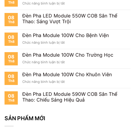
Th8
ở
Chức năng bình luận bị tắt
100W
Đèn
Giá
Pha
Bao
Đèn Pha LED Module 550W COB Sân Thể
08
Module
Nhiêu?
Thao: Sáng Vượt Trội
Th8
100W
Cho
Nhà
Đèn Pha Module 100W Cho Bệnh Viện
08
Thi
Th8
ở
Chức năng bình luận bị tắt
Đấu
Đèn
Pha
Đèn Pha Module 100W Cho Trường Học
08
Module
Th8
ở
Chức năng bình luận bị tắt
100W
Đèn
Cho
Pha
Bệnh
Đèn Pha Module 100W Cho Khuôn Viên
08
Module
Viện
Th8
ở
Chức năng bình luận bị tắt
100W
Đèn
Cho
Pha
Trường
Đèn Pha LED Module 590W COB Sân Thể
08
Module
Học
Thao: Chiếu Sáng Hiệu Quả
Th8
100W
Cho
Khuôn
SẢN PHẨM MỚI
Viên