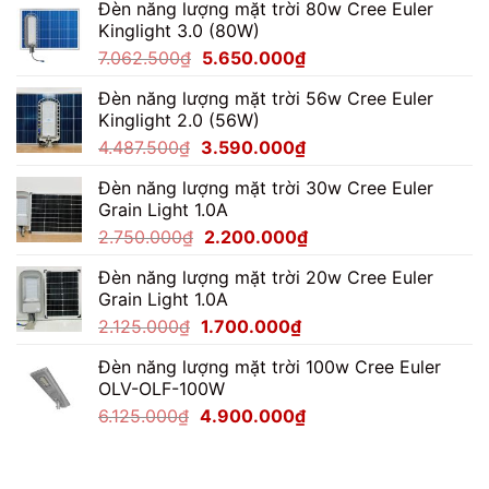
Đèn năng lượng mặt trời 80w Cree Euler
Kinglight 3.0 (80W)
Giá
Giá
7.062.500
₫
5.650.000
₫
gốc
hiện
Đèn năng lượng mặt trời 56w Cree Euler
là:
tại
Kinglight 2.0 (56W)
7.062.500₫.
là:
Giá
Giá
4.487.500
₫
3.590.000
₫
5.650.000₫.
gốc
hiện
Đèn năng lượng mặt trời 30w Cree Euler
là:
tại
Grain Light 1.0A
4.487.500₫.
là:
Giá
Giá
2.750.000
₫
2.200.000
₫
3.590.000₫.
gốc
hiện
Đèn năng lượng mặt trời 20w Cree Euler
là:
tại
Grain Light 1.0A
2.750.000₫.
là:
Giá
Giá
2.125.000
₫
1.700.000
₫
2.200.000₫.
gốc
hiện
Đèn năng lượng mặt trời 100w Cree Euler
là:
tại
OLV-OLF-100W
2.125.000₫.
là:
Giá
Giá
6.125.000
₫
4.900.000
₫
1.700.000₫.
gốc
hiện
là:
tại
6.125.000₫.
là: