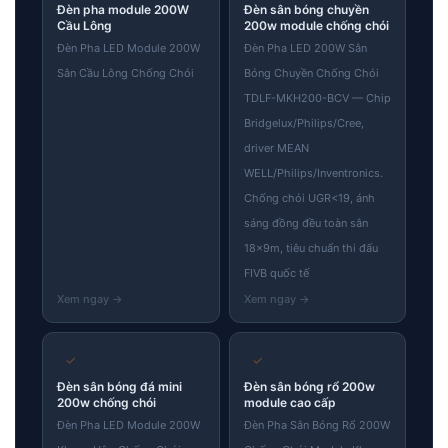
Đèn pha module 200W
Đèn sân bóng chuyền
Cầu Lông
200w module chống chói
Đèn Pha LED Module 200W
Đèn Pha LED 200W Sân
Sân Cầu Lông Chống Chói
Bóng Chuyền Chống Chói
TDLF-MKH200-BCV — Chip
Bridgelux/Philips/Cree,
driver MEAN
WELL/Philips/Inventronics.
Chống chói UGR<19, ánh
sáng đồng đều toàn sân
18×9m, tiêu chuẩn thi đấu
FIVB quốc tế
✓
✓
Đèn sân bóng đá mini
Đèn sân bóng rổ 200w
200w chống chói
module cao cấp
Đèn Pha LED Module 200W
Đèn Pha Sân Bóng Rổ 200W