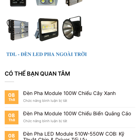
CÓ THỂ BẠN QUAN TÂM
Đèn Pha Module 100W Chiếu Cây Xanh
08
Th8
ở
Chức năng bình luận bị tắt
Đèn
Pha
Đèn Pha Module 100W Chiếu Biển Quảng Cáo
08
Module
Th8
ở
Chức năng bình luận bị tắt
100W
Đèn
Chiếu
Pha
Cây
Đèn Pha LED Module 510W-550W COB: Kỹ
08
Module
Xanh
Thuật Chip & Driver Tối Ưu