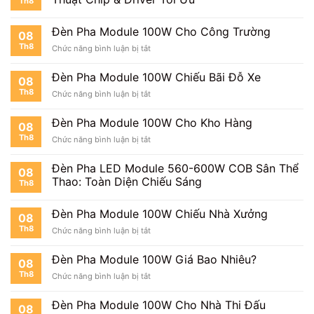
Th8
100W
Chiếu
Biển
Đèn Pha Module 100W Cho Công Trường
08
Quảng
Th8
ở
Chức năng bình luận bị tắt
Cáo
Đèn
Pha
Đèn Pha Module 100W Chiếu Bãi Đỗ Xe
08
Module
Th8
ở
Chức năng bình luận bị tắt
100W
Đèn
Cho
Pha
Công
Đèn Pha Module 100W Cho Kho Hàng
08
Module
Trường
Th8
ở
Chức năng bình luận bị tắt
100W
Đèn
Chiếu
Pha
Bãi
Đèn Pha LED Module 560-600W COB Sân Thể
08
Module
Đỗ
Thao: Toàn Diện Chiếu Sáng
Th8
100W
Xe
Cho
Kho
Đèn Pha Module 100W Chiếu Nhà Xưởng
08
Hàng
Th8
ở
Chức năng bình luận bị tắt
Đèn
Pha
Đèn Pha Module 100W Giá Bao Nhiêu?
08
Module
Th8
ở
Chức năng bình luận bị tắt
100W
Đèn
Chiếu
Pha
Nhà
Đèn Pha Module 100W Cho Nhà Thi Đấu
08
Module
Xưởng