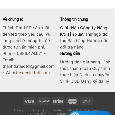
4.900.000₫.
Về chúng tôi
Thông tin chung
Thành Đạt LED sản xuất
Giới thiệu Công ty Năng
đèn led theo yêu cầu, vui
lực sản xuất Thư ngỏ đối
lòng liên hệ thông tin để
tác
Bán hàng
Hướng dẫn
được tư vấn miễn phí. -
đổi trả hàng
Phone: 0986.474.671 -
Hướng dẫn
Email:
Hướng dẫn đặt hàng Hình
thanhdatledtdl@gmail.com
thức thanh toán Quy trình
- Website:
denledtdl.com
thực hiện Dịch vụ chuyển
SHIP COD Đăng ký đại lý
Trang chủ
Cửa hàng
Tin tức
Kiến thức chiếu sáng
Video đèn led
Liên hệ
Catalogue