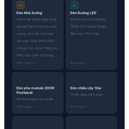
✓
✓
Đèn Nhà Xưởng
Đèn Đường LED
Giải pháp chiếu sáng công
Đèn Đường LED Module
nghiệp thế hệ mới cho nhà
150W TD14 Sáng Chuẩn,
xưởng, kho bãi, nhà máy
Bền Vượt Thời Gian
sản xuất. Chip SMD 2835
chống chói, driver hãng lớn,
IP65, bảo hành 24 tháng.
✓
✓
Đèn pha module 200W
Đèn chiếu cây 18w
Pickleball
Chiếu sáng cảnh quan
Sân Pickleball tiêu chuẩn
✓
✓