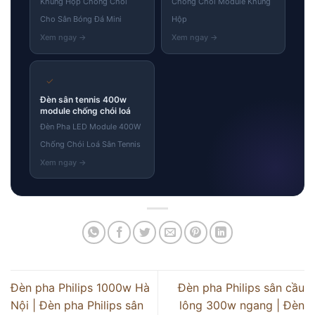
Khung Hộp Chống Chói
Chống Chói Module Khung
Cho Sân Bóng Đá Mini
Hộp
✓
Đèn sân tennis 400w
module chống chói loá
Đèn Pha LED Module 400W
Chống Chói Loá Sân Tennis
Đèn pha Philips 1000w Hà
Đèn pha Philips sân cầu
Nội | Đèn pha Philips sân
lông 300w ngang | Đèn