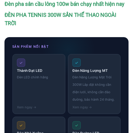
Đèn pha sân cầu lông 100w bán chạy nhất hiện nay
ĐÈN PHA TENNIS 300W SÂN THỂ THAO NGOÀI
TRỜI
SẢN PHẨM NỔI BẬT
✓
✓
Thành Đạt LED
Đèn Năng Lượng MT
Đèn LED chính hãng
Đèn Năng Lượng Mặt Trời
300W Lắp đặt không cần
điện lưới, không cần đào
đường, bảo hành 24 tháng.
✓
✓