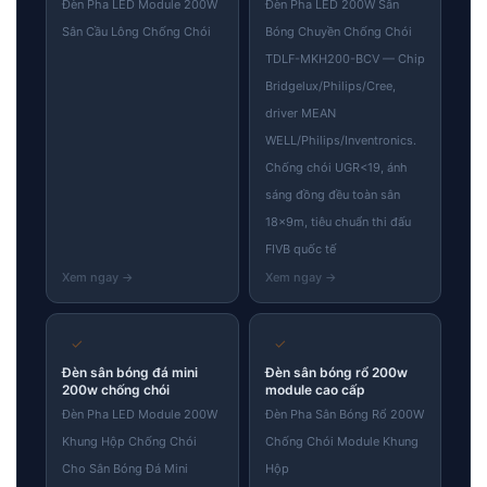
Đèn Pha LED Module 200W
Đèn Pha LED 200W Sân
Sân Cầu Lông Chống Chói
Bóng Chuyền Chống Chói
TDLF-MKH200-BCV — Chip
Bridgelux/Philips/Cree,
driver MEAN
WELL/Philips/Inventronics.
Chống chói UGR<19, ánh
sáng đồng đều toàn sân
18×9m, tiêu chuẩn thi đấu
FIVB quốc tế
✓
✓
Đèn sân bóng đá mini
Đèn sân bóng rổ 200w
200w chống chói
module cao cấp
Đèn Pha LED Module 200W
Đèn Pha Sân Bóng Rổ 200W
Khung Hộp Chống Chói
Chống Chói Module Khung
Cho Sân Bóng Đá Mini
Hộp