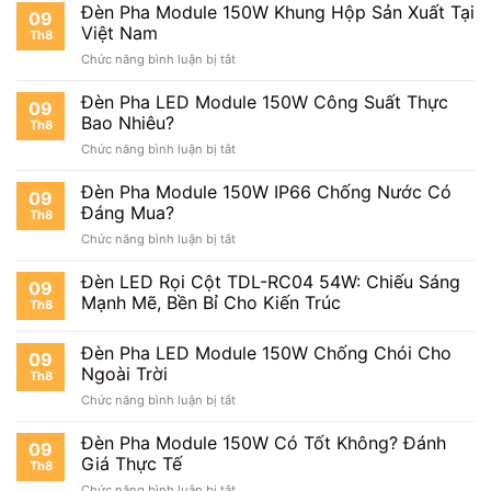
Tuổi
Đèn Pha Module 150W Khung Hộp Sản Xuất Tại
Mới
09
Thọ
Việt Nam
Nhất
Th8
Bao
ở
Chức năng bình luận bị tắt
Lâu?
Đèn
Pha
Đèn Pha LED Module 150W Công Suất Thực
09
Module
Bao Nhiêu?
Th8
150W
ở
Chức năng bình luận bị tắt
Khung
Đèn
Hộp
Pha
Đèn Pha Module 150W IP66 Chống Nước Có
Sản
09
LED
Xuất
Đáng Mua?
Th8
Module
Tại
ở
Chức năng bình luận bị tắt
150W
Việt
Đèn
Công
Nam
Pha
Đèn LED Rọi Cột TDL-RC04 54W: Chiếu Sáng
Suất
09
Module
Thực
Mạnh Mẽ, Bền Bỉ Cho Kiến Trúc
Th8
150W
Bao
IP66
Nhiêu?
Đèn Pha LED Module 150W Chống Chói Cho
Chống
09
Nước
Ngoài Trời
Th8
Có
ở
Chức năng bình luận bị tắt
Đáng
Đèn
Mua?
Pha
Đèn Pha Module 150W Có Tốt Không? Đánh
09
LED
Giá Thực Tế
Th8
Module
ở
Chức năng bình luận bị tắt