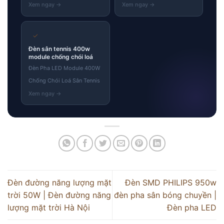
✓
Đèn sân tennis 400w
module chống chói loá
Đèn Pha LED Module 400W
Chống Chói Loá Sân Tennis
Đèn đường năng lượng mặt
Đèn SMD PHILIPS 950w
trời 50W | Đèn đường năng
đèn pha sân bóng chuyền |
lượng mặt trời Hà Nội
Đèn pha LED