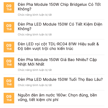
Pha
Đèn Pha Module 150W Chip Bridgelux Có Tốt
09
Module
Không?
Th8
150W
ở
Chức năng bình luận bị tắt
Chip
Đèn
Philips
Pha
Đèn Pha LED Module 150W Có Tiết Kiệm Điện
Sáng
09
Module
Đến
Không?
Th8
150W
Mức
ở
Chức năng bình luận bị tắt
Chip
Nào?
Đèn
Bridgelux
Pha
Đèn LED rọi cột TDL-RC04 81W: Hiệu suất &
Có
09
LED
Tốt
Độ bền vượt trội cho kiến trúc
Th8
Module
Không?
150W
Đèn Pha Module 150W Giá Bao Nhiêu? Cập
Có
09
Tiết
Nhật Mới Nhất
Th8
Kiệm
ở
Chức năng bình luận bị tắt
Điện
Đèn
Không?
Pha
Đèn Pha LED Module 150W Tuổi Thọ Bao Lâu?
09
Module
Th8
ở
Chức năng bình luận bị tắt
150W
Đèn
Giá
Pha
Nguồn đèn âm nước 160w: Chọn đúng, bền
Bao
09
LED
Nhiêu?
vững, tiết kiệm chi phí
Th8
Module
Cập
150W
Nhật