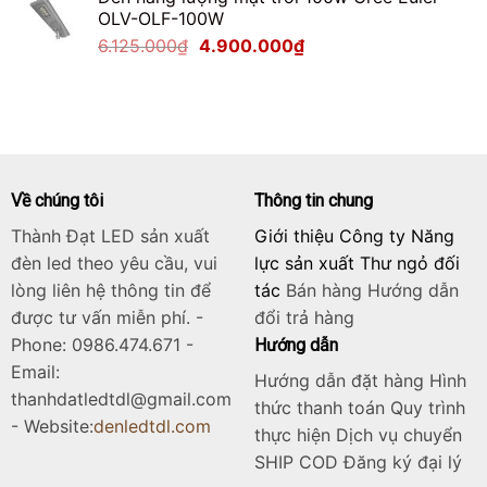
là:
tại
OLV-OLF-100W
2.125.000₫.
là:
Giá
Giá
6.125.000
₫
4.900.000
₫
1.700.000₫.
gốc
hiện
là:
tại
6.125.000₫.
là:
4.900.000₫.
Về chúng tôi
Thông tin chung
Thành Đạt LED sản xuất
Giới thiệu Công ty Năng
đèn led theo yêu cầu, vui
lực sản xuất Thư ngỏ đối
lòng liên hệ thông tin để
tác
Bán hàng
Hướng dẫn
được tư vấn miễn phí. -
đổi trả hàng
Phone: 0986.474.671 -
Hướng dẫn
Email:
Hướng dẫn đặt hàng Hình
thanhdatledtdl@gmail.com
thức thanh toán Quy trình
- Website:
denledtdl.com
thực hiện Dịch vụ chuyển
SHIP COD Đăng ký đại lý