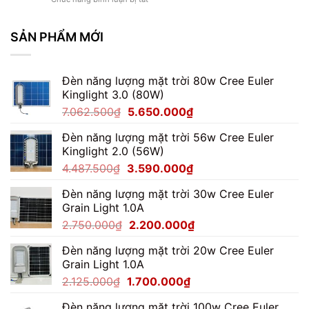
150W
Đèn
Chống
Pha
Chói
Module
SẢN PHẨM MỚI
Cho
150W
Ngoài
Có
Trời
Tốt
Đèn năng lượng mặt trời 80w Cree Euler
Không?
Kinglight 3.0 (80W)
Đánh
Giá
Giá
Giá
7.062.500
₫
5.650.000
₫
Thực
gốc
hiện
Tế
Đèn năng lượng mặt trời 56w Cree Euler
là:
tại
Kinglight 2.0 (56W)
7.062.500₫.
là:
Giá
Giá
4.487.500
₫
3.590.000
₫
5.650.000₫.
gốc
hiện
Đèn năng lượng mặt trời 30w Cree Euler
là:
tại
Grain Light 1.0A
4.487.500₫.
là:
Giá
Giá
2.750.000
₫
2.200.000
₫
3.590.000₫.
gốc
hiện
Đèn năng lượng mặt trời 20w Cree Euler
là:
tại
Grain Light 1.0A
2.750.000₫.
là:
Giá
Giá
2.125.000
₫
1.700.000
₫
2.200.000₫.
gốc
hiện
Đèn năng lượng mặt trời 100w Cree Euler