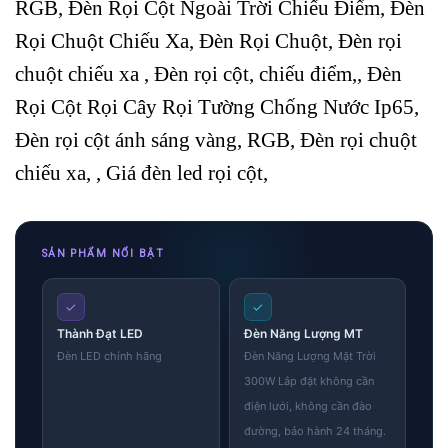
RGB, Đèn Rọi Cột Ngoài Trời Chiếu Điểm, Đèn
Rọi Chuột Chiếu Xa, Đèn Rọi Chuột, Đèn rọi
chuột chiếu xa , Đèn rọi cột, chiếu điểm,, Đèn
Rọi Cột Rọi Cây Rọi Tường Chống Nước Ip65,
Đèn rọi cột ánh sáng vàng, RGB, Đèn rọi chuột
chiếu xa, , Giá đèn led rọi cột,
SẢN PHẨM NỔI BẬT
✓
✓
Thành Đạt LED
Đèn Năng Lượng MT
Đèn LED chính hãng
Đèn Năng Lượng Mặt Trời
300W Lắp đặt không cần
điện lưới, không cần đào
đường, bảo hành 24 tháng.