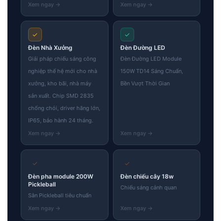
✓
✓
Đèn Nhà Xưởng
Đèn Đường LED
Giải pháp chiếu sáng công
Đèn Đường LED Module
nghiệp thế hệ mới cho nhà
150W TD14 Sáng Chuẩn,
xưởng, kho bãi, nhà máy
Bền Vượt Thời Gian
sản xuất. Chip SMD 2835
chống chói, driver hãng lớn,
IP65, bảo hành 24 tháng.
✓
✓
Đèn pha module 200W
Đèn chiếu cây 18w
Pickleball
Chiếu sáng cảnh quan
Sân Pickleball tiêu chuẩn