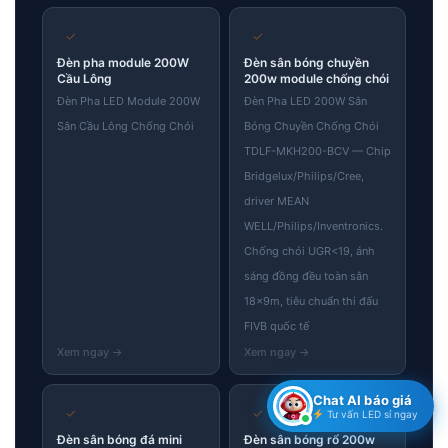
✓
✓
Đèn pha module 200W
Đèn sân bóng chuyền
Cầu Lông
200w module chống chói
Đèn Pha LED Module 200W
Đèn Pha LED 200W Sân
Sân Cầu Lông Chống Chói
Bóng Chuyền Chống Chói
TDLF-MKH200-BCV — Chip
Bridgelux/Philips/Cree,
driver MEAN
WELL/Philips/Inventronics.
Chống chói UGR<19, ánh
sáng đồng đều toàn sân
18×9m, tiêu chuẩn thi đấu
FIVB quốc tế
Chat AI báo giá
✓
✓
Tư vấn LED sỉ ngay
Đèn sân bóng đá mini
Đèn sân bóng rổ 200w