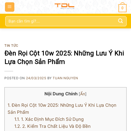
0
Tìm
kiếm:
TIN TỨC
Đèn Rọi Cột 10w 2025: Những Lưu Ý Khi
Lựa Chọn Sản Phẩm
POSTED ON
24/03/2025
BY
TUAN NGUYEN
Nội Dung Chính
[
Ẩn
]
1.
Đèn Rọi Cột 10w 2025: Những Lưu Ý Khi Lựa Chọn
Sản Phẩm
1.1.
1. Xác Định Mục Đích Sử Dụng
1.2.
2. Kiểm Tra Chất Liệu Và Độ Bền