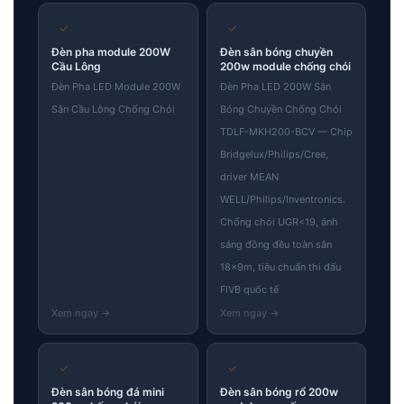
✓
✓
Đèn pha module 200W
Đèn sân bóng chuyền
Cầu Lông
200w module chống chói
Đèn Pha LED Module 200W
Đèn Pha LED 200W Sân
Sân Cầu Lông Chống Chói
Bóng Chuyền Chống Chói
TDLF-MKH200-BCV — Chip
Bridgelux/Philips/Cree,
driver MEAN
WELL/Philips/Inventronics.
Chống chói UGR<19, ánh
sáng đồng đều toàn sân
18×9m, tiêu chuẩn thi đấu
FIVB quốc tế
✓
✓
Đèn sân bóng đá mini
Đèn sân bóng rổ 200w