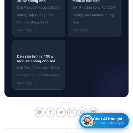
200w chống chói
module cao cấp
Đèn Pha LED Module 200W
Đèn Pha Sân Bóng Rổ 200W
Khung Hộp Chống Chói
Chống Chói Module Khung
Cho Sân Bóng Đá Mini
Hộp
✓
Đèn sân tennis 400w
module chống chói loá
Đèn Pha LED Module 400W
Chống Chói Loá Sân Tennis
Chat AI báo giá
Tư vấn LED sỉ ngay