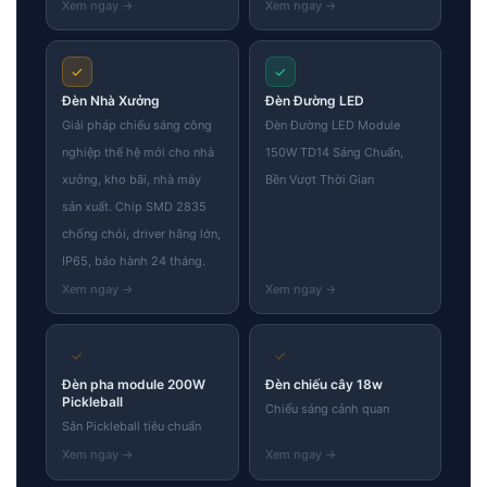
✓
✓
Đèn Nhà Xưởng
Đèn Đường LED
Giải pháp chiếu sáng công
Đèn Đường LED Module
nghiệp thế hệ mới cho nhà
150W TD14 Sáng Chuẩn,
xưởng, kho bãi, nhà máy
Bền Vượt Thời Gian
sản xuất. Chip SMD 2835
chống chói, driver hãng lớn,
IP65, bảo hành 24 tháng.
✓
✓
Đèn pha module 200W
Đèn chiếu cây 18w
Pickleball
Chiếu sáng cảnh quan
Sân Pickleball tiêu chuẩn