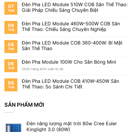
Đèn Pha LED Module 510W COB Sân Thể Thao:
07
Giải Pháp Chiếu Sáng Chuyên Biệt
Th8
Đèn Pha LED Module 460W-500W COB Sân
06
Thể Thao: Chiếu Sáng Chuyên Nghiệp
Th8
Đèn Pha LED Module COB 360-400W: Bí Mật
06
Sân Thể Thao
Th8
Đèn Pha Module 100W Cho Sân Bóng Mini
06
Th8
ở
Chức năng bình luận bị tắt
Đèn
Pha
Đèn Pha LED Module COB 410W-450W Sân
06
Module
Thể Thao: So Sánh Chi Tiết
Th8
100W
Cho
Sân
SẢN PHẨM MỚI
Bóng
Mini
Đèn năng lượng mặt trời 80w Cree Euler
Kinglight 3.0 (80W)