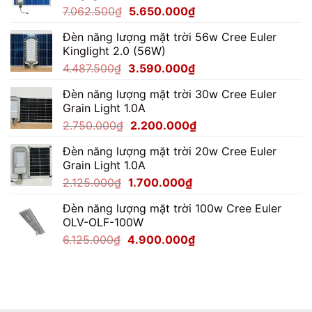
Giá
Giá
7.062.500
₫
5.650.000
₫
gốc
hiện
Đèn năng lượng mặt trời 56w Cree Euler
là:
tại
Kinglight 2.0 (56W)
7.062.500₫.
là:
Giá
Giá
4.487.500
₫
3.590.000
₫
5.650.000₫.
gốc
hiện
Đèn năng lượng mặt trời 30w Cree Euler
là:
tại
Grain Light 1.0A
4.487.500₫.
là:
Giá
Giá
2.750.000
₫
2.200.000
₫
3.590.000₫.
gốc
hiện
Đèn năng lượng mặt trời 20w Cree Euler
là:
tại
Grain Light 1.0A
2.750.000₫.
là:
Giá
Giá
2.125.000
₫
1.700.000
₫
2.200.000₫.
gốc
hiện
Đèn năng lượng mặt trời 100w Cree Euler
là:
tại
OLV-OLF-100W
2.125.000₫.
là:
Giá
Giá
6.125.000
₫
4.900.000
₫
1.700.000₫.
gốc
hiện
là:
tại
6.125.000₫.
là:
4.900.000₫.