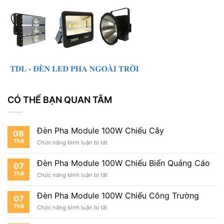
CÓ THỂ BẠN QUAN TÂM
Đèn Pha Module 100W Chiếu Cây
08
Th8
ở
Chức năng bình luận bị tắt
Đèn
Pha
Đèn Pha Module 100W Chiếu Biển Quảng Cáo
07
Module
Th8
ở
Chức năng bình luận bị tắt
100W
Đèn
Chiếu
Pha
Cây
Đèn Pha Module 100W Chiếu Công Trường
07
Module
Th8
ở
Chức năng bình luận bị tắt
100W
Đèn
Chiếu