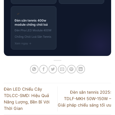
✓
Đèn sân tennis 400w
module chống chói loá
Đèn Pha LED Module 400W
Chống Chói Loá Sân Tennis
Đèn LED Chiếu Cây
Đèn sân tennis 2025:
TDLCC-SMD: Hiệu Quả
TDLF-MKH 50W-150W –
Năng Lượng, Bền Bỉ Với
Giải pháp chiếu sáng tối ưu
Thời Gian