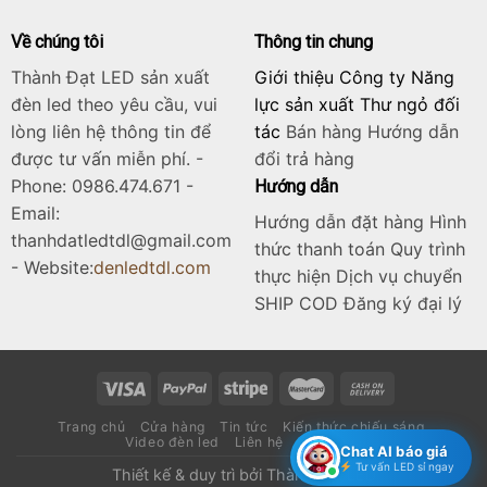
Về chúng tôi
Thông tin chung
Thành Đạt LED sản xuất
Giới thiệu Công ty Năng
đèn led theo yêu cầu, vui
lực sản xuất Thư ngỏ đối
lòng liên hệ thông tin để
tác
Bán hàng
Hướng dẫn
được tư vấn miễn phí. -
đổi trả hàng
Phone: 0986.474.671 -
Hướng dẫn
Email:
Hướng dẫn đặt hàng Hình
thanhdatledtdl@gmail.com
thức thanh toán Quy trình
- Website:
denledtdl.com
thực hiện Dịch vụ chuyển
SHIP COD Đăng ký đại lý
Trang chủ
Cửa hàng
Tin tức
Kiến thức chiếu sáng
Video đèn led
Liên hệ
Catalogue
Chat AI báo giá
Tư vấn LED sỉ ngay
Thiết kế & duy trì bởi
Thành Đạt LED