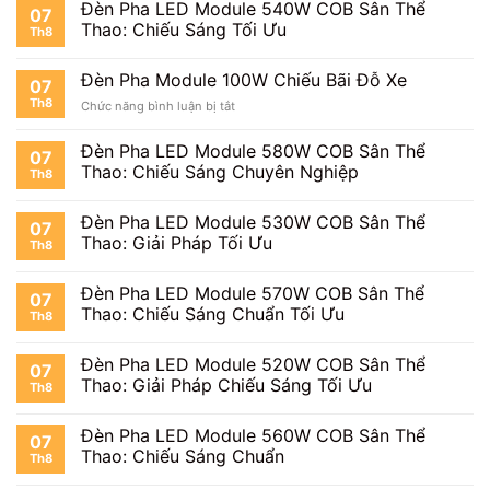
Pha
Biển
Đèn Pha LED Module 540W COB Sân Thể
07
Module
Quảng
Thao: Chiếu Sáng Tối Ưu
Th8
100W
Cáo
Chiếu
Công
Đèn Pha Module 100W Chiếu Bãi Đỗ Xe
07
Trường
Th8
ở
Chức năng bình luận bị tắt
Đèn
Pha
Đèn Pha LED Module 580W COB Sân Thể
07
Module
Thao: Chiếu Sáng Chuyên Nghiệp
Th8
100W
Chiếu
Bãi
Đèn Pha LED Module 530W COB Sân Thể
07
Đỗ
Thao: Giải Pháp Tối Ưu
Th8
Xe
Đèn Pha LED Module 570W COB Sân Thể
07
Thao: Chiếu Sáng Chuẩn Tối Ưu
Th8
Đèn Pha LED Module 520W COB Sân Thể
07
Thao: Giải Pháp Chiếu Sáng Tối Ưu
Th8
Đèn Pha LED Module 560W COB Sân Thể
07
Thao: Chiếu Sáng Chuẩn
Th8