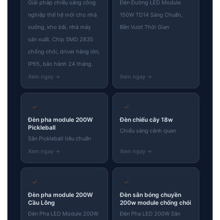
Giải pháp chiếu sáng công
Đèn Đường LED Module
nghiệp thế hệ mới cho nhà
150W TD14 Sáng Chuẩn,
xưởng, kho bãi, nhà máy
Bền Vượt Thời Gian
sản xuất. Chip SMD 2835
chống chói, driver hãng lớn,
IP65, bảo hành 24 tháng.
✓
✓
Đèn pha module 200W
Đèn chiếu cây 18w
Pickleball
Chiếu sáng cảnh quan
Sân Pickleball tiêu chuẩn
✓
✓
Đèn pha module 200W
Đèn sân bóng chuyền
Cầu Lông
200w module chống chói
Đèn Pha LED Module 200W
Đèn Pha LED 200W Sân