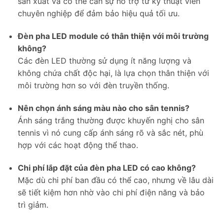
sản xuất và có thể cần sự hỗ trợ từ kỹ thuật viên
Skip
chuyên nghiệp để đảm bảo hiệu quả tối ưu.
to
content
Đèn pha LED module có thân thiện với môi trường
không?
Các đèn LED thường sử dụng ít năng lượng và
không chứa chất độc hại, là lựa chọn thân thiện với
môi trường hơn so với đèn truyền thống.
Nên chọn ánh sáng màu nào cho sân tennis?
Ánh sáng trắng thường được khuyến nghị cho sân
tennis vì nó cung cấp ánh sáng rõ và sắc nét, phù
hợp với các hoạt động thể thao.
Chi phí lắp đặt của đèn pha LED có cao không?
Mặc dù chi phí ban đầu có thể cao, nhưng về lâu dài
sẽ tiết kiệm hơn nhờ vào chi phí điện năng và bảo
trì giảm.