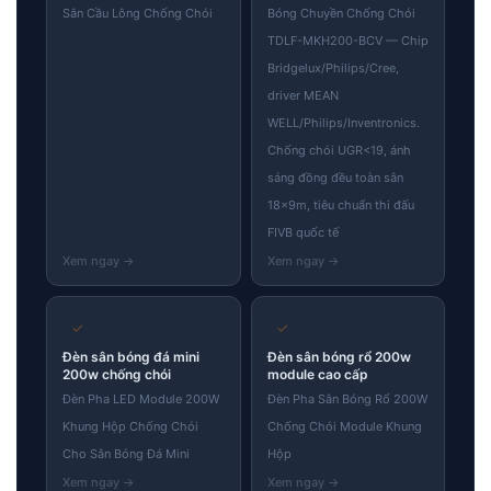
Sân Cầu Lông Chống Chói
Bóng Chuyền Chống Chói
TDLF-MKH200-BCV — Chip
Bridgelux/Philips/Cree,
driver MEAN
WELL/Philips/Inventronics.
Chống chói UGR<19, ánh
sáng đồng đều toàn sân
18×9m, tiêu chuẩn thi đấu
FIVB quốc tế
✓
✓
Đèn sân bóng đá mini
Đèn sân bóng rổ 200w
200w chống chói
module cao cấp
Đèn Pha LED Module 200W
Đèn Pha Sân Bóng Rổ 200W
Khung Hộp Chống Chói
Chống Chói Module Khung
Cho Sân Bóng Đá Mini
Hộp