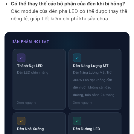
Có thể thay thế các bộ phận của đèn khi bị hỏng?
Các module của đèn pha LED có thể được thay thế
riêng lẻ, giúp tiết kiệm chi phí khi sửa chữa.
SẢN PHẨM NỔI BẬT
✓
✓
Thành Đạt LED
Đèn Năng Lượng MT
Đèn LED chính hãng
Đèn Năng Lượng Mặt Trời
300W Lắp đặt không cần
điện lưới, không cần đào
đường, bảo hành 24 tháng.
✓
✓
Đèn Nhà Xưởng
Đèn Đường LED