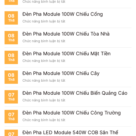
Th8
ở
Chức năng bình luận bị tắt
100W
Đèn
Cho
Pha
Trang
Đèn Pha Module 100W Chiếu Cổng
08
Module
Trại
Th8
ở
Chức năng bình luận bị tắt
100W
Đèn
Chiếu
Pha
Sân
Đèn Pha Module 100W Chiếu Tòa Nhà
08
Module
Vườn
Th8
ở
Chức năng bình luận bị tắt
100W
Đèn
Chiếu
Pha
Cổng
Đèn Pha Module 100W Chiếu Mặt Tiền
08
Module
Th8
ở
Chức năng bình luận bị tắt
100W
Đèn
Chiếu
Pha
Tòa
Đèn Pha Module 100W Chiếu Cây
08
Module
Nhà
Th8
ở
Chức năng bình luận bị tắt
100W
Đèn
Chiếu
Pha
Mặt
Đèn Pha Module 100W Chiếu Biển Quảng Cáo
07
Module
Tiền
Th8
ở
Chức năng bình luận bị tắt
100W
Đèn
Chiếu
Pha
Cây
Đèn Pha Module 100W Chiếu Công Trường
07
Module
Th8
ở
Chức năng bình luận bị tắt
100W
Đèn
Chiếu
Pha
Biển
Đèn Pha LED Module 540W COB Sân Thể
07
Module