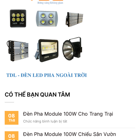
CÓ THỂ BẠN QUAN TÂM
Đèn Pha Module 100W Cho Trang Trại
08
Th8
ở
Chức năng bình luận bị tắt
Đèn
Pha
Đèn Pha Module 100W Chiếu Sân Vườn
08
Module