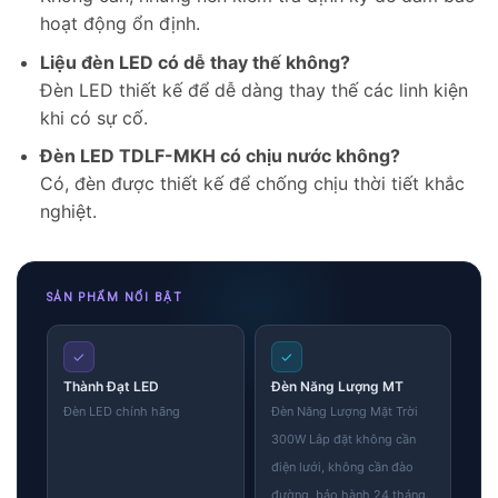
hoạt động ổn định.
Liệu đèn LED có dễ thay thế không?
Đèn LED thiết kế để dễ dàng thay thế các linh kiện
khi có sự cố.
Đèn LED TDLF-MKH có chịu nước không?
Có, đèn được thiết kế để chống chịu thời tiết khắc
nghiệt.
SẢN PHẨM NỔI BẬT
✓
✓
Thành Đạt LED
Đèn Năng Lượng MT
Đèn LED chính hãng
Đèn Năng Lượng Mặt Trời
300W Lắp đặt không cần
điện lưới, không cần đào
đường, bảo hành 24 tháng.