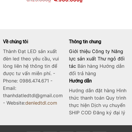
gốc
hiện
là:
tại
6.125.000₫.
là:
4.900.000₫.
Về chúng tôi
Thông tin chung
Thành Đạt LED sản xuất
Giới thiệu Công ty Năng
đèn led theo yêu cầu, vui
lực sản xuất Thư ngỏ đối
lòng liên hệ thông tin để
tác
Bán hàng
Hướng dẫn
được tư vấn miễn phí. -
đổi trả hàng
Phone: 0986.474.671 -
Hướng dẫn
Email:
Hướng dẫn đặt hàng Hình
thanhdatledtdl@gmail.com
thức thanh toán Quy trình
- Website:
denledtdl.com
thực hiện Dịch vụ chuyển
SHIP COD Đăng ký đại lý