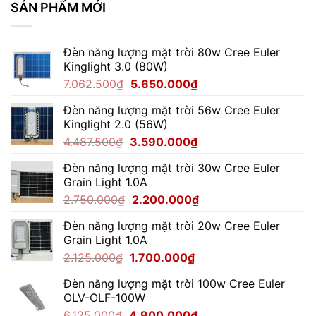
SẢN PHẨM MỚI
Đèn năng lượng mặt trời 80w Cree Euler
Kinglight 3.0 (80W)
Giá
Giá
7.062.500
₫
5.650.000
₫
gốc
hiện
Đèn năng lượng mặt trời 56w Cree Euler
là:
tại
Kinglight 2.0 (56W)
7.062.500₫.
là:
Giá
Giá
4.487.500
₫
3.590.000
₫
5.650.000₫.
gốc
hiện
Đèn năng lượng mặt trời 30w Cree Euler
là:
tại
Grain Light 1.0A
4.487.500₫.
là:
Giá
Giá
2.750.000
₫
2.200.000
₫
3.590.000₫.
gốc
hiện
Đèn năng lượng mặt trời 20w Cree Euler
là:
tại
Grain Light 1.0A
2.750.000₫.
là:
Giá
Giá
2.125.000
₫
1.700.000
₫
2.200.000₫.
gốc
hiện
Đèn năng lượng mặt trời 100w Cree Euler
là:
tại
OLV-OLF-100W
2.125.000₫.
là:
Giá
Giá
6.125.000
₫
4.900.000
₫
1.700.000₫.