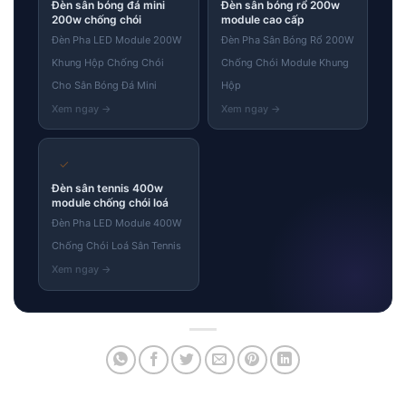
Đèn sân bóng đá mini
Đèn sân bóng rổ 200w
200w chống chói
module cao cấp
Đèn Pha LED Module 200W
Đèn Pha Sân Bóng Rổ 200W
Khung Hộp Chống Chói
Chống Chói Module Khung
Cho Sân Bóng Đá Mini
Hộp
✓
Đèn sân tennis 400w
module chống chói loá
Đèn Pha LED Module 400W
Chống Chói Loá Sân Tennis