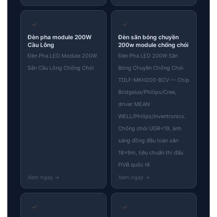
✓
✓
Đèn pha module 200W
Đèn sân bóng chuyền
Cầu Lông
200w module chống chói
Đèn Pha LED Module 200W
Đèn Pha LED 200W Sân
Sân Cầu Lông Chống Chói
Bóng Chuyền Chống Chói
TDLF-MKH200-BCV — Chip
Bridgelux/Philips/Cree,
driver MEAN
WELL/Philips/Inventronics.
Chống chói UGR<19, ánh
sáng đồng đều toàn sân
18×9m, tiêu chuẩn thi đấu
FIVB quốc tế
✓
✓