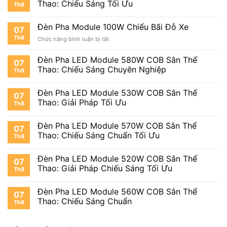
Quảng
Thao: Chiếu Sáng Tối Ưu
Th8
100W
Cáo
Chiếu
Công
Đèn Pha Module 100W Chiếu Bãi Đỗ Xe
07
Trường
Th8
ở
Chức năng bình luận bị tắt
Đèn
Pha
Đèn Pha LED Module 580W COB Sân Thể
07
Module
Thao: Chiếu Sáng Chuyên Nghiệp
Th8
100W
Chiếu
Bãi
Đèn Pha LED Module 530W COB Sân Thể
07
Đỗ
Thao: Giải Pháp Tối Ưu
Th8
Xe
Đèn Pha LED Module 570W COB Sân Thể
07
Thao: Chiếu Sáng Chuẩn Tối Ưu
Th8
Đèn Pha LED Module 520W COB Sân Thể
07
Thao: Giải Pháp Chiếu Sáng Tối Ưu
Th8
Đèn Pha LED Module 560W COB Sân Thể
07
Thao: Chiếu Sáng Chuẩn
Th8