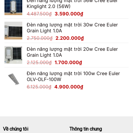
Đèn năng lượng mặt trời 56w Cree Euler
là:
tại
Kinglight 2.0 (56W)
7.062.500₫.
là:
Giá
Giá
4.487.500
₫
3.590.000
₫
5.650.000₫.
gốc
hiện
Đèn năng lượng mặt trời 30w Cree Euler
là:
tại
Grain Light 1.0A
4.487.500₫.
là:
Giá
Giá
2.750.000
₫
2.200.000
₫
3.590.000₫.
gốc
hiện
Đèn năng lượng mặt trời 20w Cree Euler
là:
tại
Grain Light 1.0A
2.750.000₫.
là:
Giá
Giá
2.125.000
₫
1.700.000
₫
2.200.000₫.
gốc
hiện
Đèn năng lượng mặt trời 100w Cree Euler
là:
tại
OLV-OLF-100W
2.125.000₫.
là:
Giá
Giá
6.125.000
₫
4.900.000
₫
1.700.000₫.
gốc
hiện
là:
tại
6.125.000₫.
là:
4.900.000₫.
Về chúng tôi
Thông tin chung