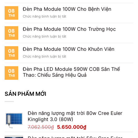
Cho
Nhà
Đèn Pha Module 100W Cho Bệnh Viện
08
Thi
Th8
ở
Chức năng bình luận bị tắt
Đấu
Đèn
Pha
Đèn Pha Module 100W Cho Trường Học
08
Module
Th8
ở
Chức năng bình luận bị tắt
100W
Đèn
Cho
Pha
Bệnh
Đèn Pha Module 100W Cho Khuôn Viên
08
Module
Viện
Th8
ở
Chức năng bình luận bị tắt
100W
Đèn
Cho
Pha
Trường
Đèn Pha LED Module 590W COB Sân Thể
08
Module
Học
Thao: Chiếu Sáng Hiệu Quả
Th8
100W
Cho
Khuôn
SẢN PHẨM MỚI
Viên
Đèn năng lượng mặt trời 80w Cree Euler
Kinglight 3.0 (80W)
Giá
Giá
7.062.500
₫
5.650.000
₫
gốc
hiện