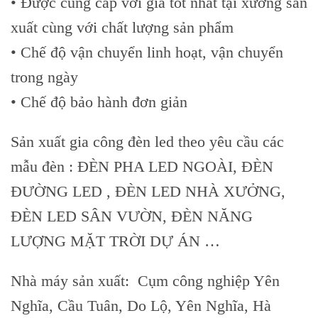
• Được cung cấp với giá tốt nhất tại xưởng sản
to
xuất cùng với chất lượng sản phẩm
content
• Chế độ vận chuyển linh hoạt, vận chuyển
trong ngày
• Chế độ bảo hành đơn giản
Sản xuất gia công đèn led theo yêu cầu các
mẫu đèn : ĐÈN PHA LED NGOÀI, ĐÈN
ĐƯỜNG LED , ĐÈN LED NHÀ XƯỞNG,
ĐÈN LED SÂN VƯỜN, ĐÈN NĂNG
LƯỢNG MẶT TRỜI DỰ ÁN …
Nhà máy sản xuất: Cụm công nghiệp Yên
Nghĩa, Cầu Tuân, Do Lộ, Yên Nghĩa, Hà