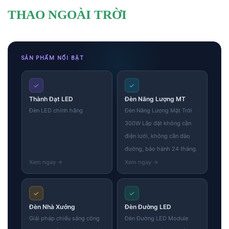
THAO NGOÀI TRỜI
SẢN PHẨM NỔI BẬT
✓
✓
Thành Đạt LED
Đèn Năng Lượng MT
Đèn LED chính hãng
Đèn Năng Lượng Mặt Trời
300W Lắp đặt không cần
điện lưới, không cần đào
đường, bảo hành 24 tháng.
✓
✓
Đèn Nhà Xưởng
Đèn Đường LED
Giải pháp chiếu sáng công
Đèn Đường LED Module