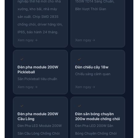
nghiệp thế hệ mới cho nhà
150W TD14 Sáng Chuẩn,
xưởng, kho bãi, nhà máy
Bền Vượt Thời Gian
sản xuất. Chip SMD 2835
chống chói, driver hãng lớn,
IP65, bảo hành 24 tháng.
✓
✓
Đèn pha module 200W
Đèn chiếu cây 18w
Pickleball
Chiếu sáng cảnh quan
Sân Pickleball tiêu chuẩn
✓
✓
Đèn pha module 200W
Đèn sân bóng chuyền
Cầu Lông
200w module chống chói
Đèn Pha LED Module 200W
Đèn Pha LED 200W Sân
Sân Cầu Lông Chống Chói
Bóng Chuyền Chống Chói