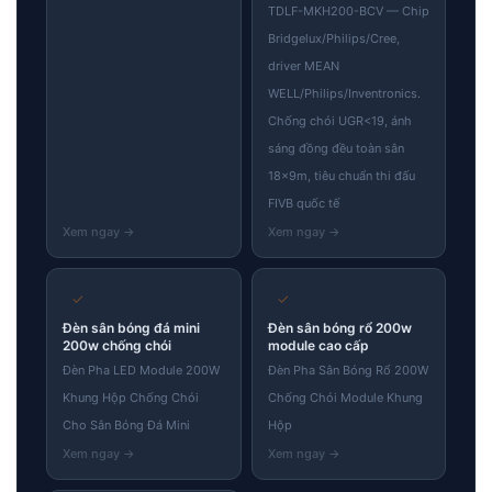
TDLF-MKH200-BCV — Chip
Bridgelux/Philips/Cree,
driver MEAN
WELL/Philips/Inventronics.
Chống chói UGR<19, ánh
sáng đồng đều toàn sân
18×9m, tiêu chuẩn thi đấu
FIVB quốc tế
✓
✓
Đèn sân bóng đá mini
Đèn sân bóng rổ 200w
200w chống chói
module cao cấp
Đèn Pha LED Module 200W
Đèn Pha Sân Bóng Rổ 200W
Khung Hộp Chống Chói
Chống Chói Module Khung
Cho Sân Bóng Đá Mini
Hộp