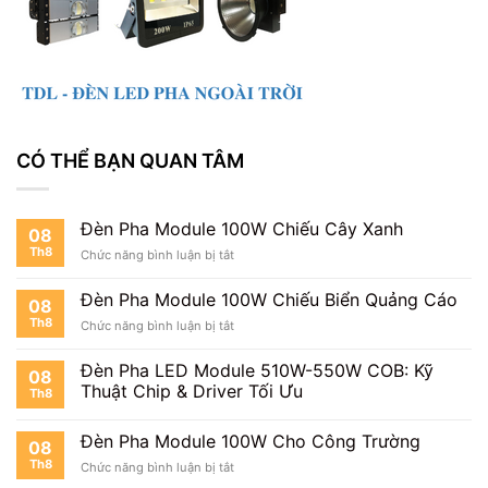
CÓ THỂ BẠN QUAN TÂM
Đèn Pha Module 100W Chiếu Cây Xanh
08
Th8
ở
Chức năng bình luận bị tắt
Đèn
Pha
Đèn Pha Module 100W Chiếu Biển Quảng Cáo
08
Module
Th8
ở
Chức năng bình luận bị tắt
100W
Đèn
Chiếu
Pha
Cây
Đèn Pha LED Module 510W-550W COB: Kỹ
08
Module
Xanh
Thuật Chip & Driver Tối Ưu
Th8
100W
Chiếu
Biển
Đèn Pha Module 100W Cho Công Trường
08
Quảng
Th8
ở
Chức năng bình luận bị tắt
Cáo
Đèn