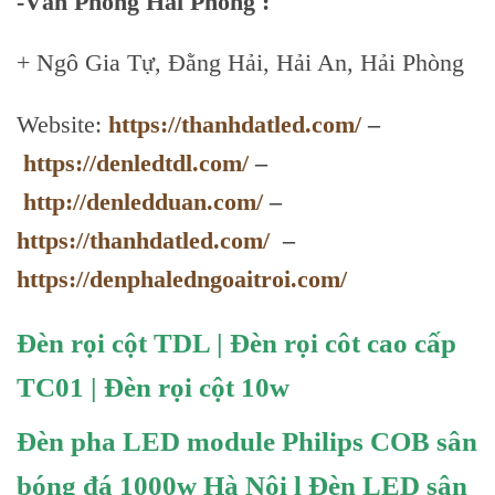
-Văn Phòng Hải Phòng :
+ Ngô Gia Tự, Đằng Hải, Hải An, Hải Phòng
Website:
https://thanhdatled.com/
–
https://denledtdl.com/
–
http://denledduan.com/
–
https://thanhdatled.com/
–
https://denphaledngoaitroi.com/
Đèn rọi cột TDL | Đèn rọi côt cao cấp
TC01 | Đèn rọi cột 10w
Đèn pha LED module Philips COB sân
bóng đá 1000w Hà Nội l Đèn LED sân