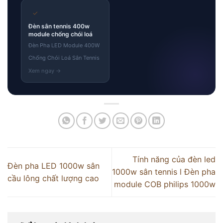
✓
Đèn sân tennis 400w
module chống chói loá
Đèn Pha LED Module 400W
Chống Chói Loá Sân Tennis
Tính năng của đèn led
Đèn pha LED 1000w sân
1000w sân tennis l Đèn pha
cầu lông chất lượng cao
module COB philips 1000w