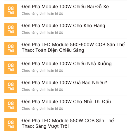
Pha
Đèn Pha Module 100W Chiếu Bãi Đỗ Xe
08
Module
Th8
ở
Chức năng bình luận bị tắt
100W
Đèn
Cho
Pha
Công
Đèn Pha Module 100W Cho Kho Hàng
08
Module
Trường
Th8
ở
Chức năng bình luận bị tắt
100W
Đèn
Chiếu
Pha
Bãi
Đèn Pha LED Module 560-600W COB Sân Thể
08
Module
Đỗ
Thao: Toàn Diện Chiếu Sáng
Th8
100W
Xe
Cho
Kho
Đèn Pha Module 100W Chiếu Nhà Xưởng
08
Hàng
Th8
ở
Chức năng bình luận bị tắt
Đèn
Pha
Đèn Pha Module 100W Giá Bao Nhiêu?
08
Module
Th8
ở
Chức năng bình luận bị tắt
100W
Đèn
Chiếu
Pha
Nhà
Đèn Pha Module 100W Cho Nhà Thi Đấu
08
Module
Xưởng
Th8
ở
Chức năng bình luận bị tắt
100W
Đèn
Giá
Pha
Bao
Đèn Pha LED Module 550W COB Sân Thể
08
Module
Nhiêu?
Thao: Sáng Vượt Trội
Th8
100W